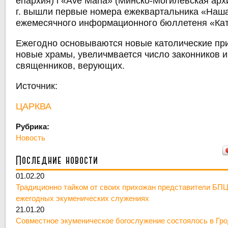
епархия) і «Ave Maria» (Минско-Могилевская арх
г. вышли первые номера ежеквартальника «Наша
ежемесячного информационного бюллетеня «Ката
Ежегодно основываются новые католические при
новые храмы, увеличмвается число законников и
священников, верующих.
Источник:
ЦАРКВА
Рубрика:
Новость
Последние новости
01.02.20
Традиционно тайком от своих прихожан представители БПЦ
ежегодных экуменических служениях
21.01.20
Совместное экуменическое богослужение состоялось в Гр