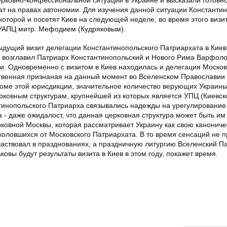
т на правах автономии. Для изучения данной ситуации Константи
оторой и посетят Киев на следующей неделе, во время этого визи
 УАПЦ митр. Мефодием (Кудряковым).
дыдущий визит делегации Константинопольского Патриархата в Киев
 возглавил Патриарх Константинопольский и Нового Рима Варфоло
. Одновременно с визитом в Киев находилась и делегация Москов
ственная признаная на данный момент во Вселенском Православии
роме этой юрисдикции, значительное количество верующих Украин
ковным структурам, крупнейшей из которых является УПЦ (Киевск
тинопольского Патриарха связывались надежды на урегулирование
а - даже ожидалост, что данная церковная структура может быть им
рковной Москвы, которая рассматривает Украину как свою канонич
тколовшихся от Московского Патриархата. В то время сенсаций не 
аствовал в празднованиях, а праздничную литургию Вселенский П
ковы будут результаты визита в Киев в этом году, покажет время.