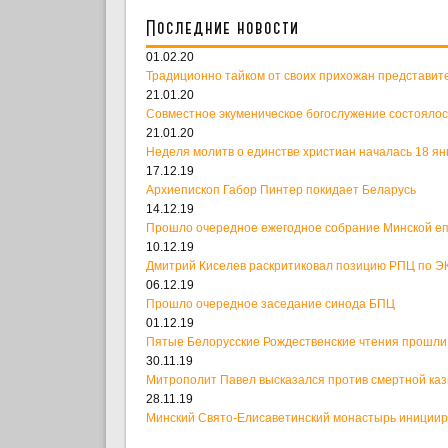
Последние новости
01.02.20
Традиционно тайком от своих прихожан представит
21.01.20
Совместное экуменическое богослужение состоялос
21.01.20
Неделя молитв о единстве христиан началась 18 ян
17.12.19
Архиепископ Габор Пинтер покидает Беларусь
14.12.19
Прошло очередное ежегодное собрание Минской е
10.12.19
Дмитрий Киселев раскритиковал позицию РПЦ по ЭК
06.12.19
Прошло очередное заседание синода БПЦ
01.12.19
Пятые Белорусские Рождественские чтения прошли
30.11.19
Митрополит Павел высказался против смертной ка
28.11.19
Минский Свято-Елисаветинский монастырь иницииро