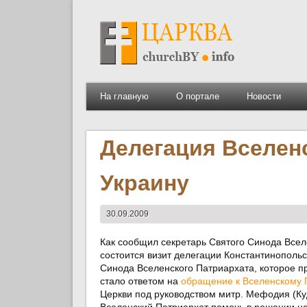
На главную
О портале
Новости
Делегация Вселенс
Украину
30.09.2009
Как сообщил секретарь Святого Синода Всел
состоится визит делегации Константинопольс
Синода Вселенского Патриархата, которое п
стало ответом на
обращение к Вселенскому 
Церкви под руководством митр. Мефодия (Ку
Вселенский Патриархат помочь в решении це