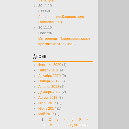
Беларуси
30.11.19
Статья
Лепин против Калиновского
(записи в ЖЖ)
30.11.19
Новость
Митрополит Павел высказался
против смертной казни
Архив
Февраль 2020
(1)
Январь 2020
(4)
Декабрь 2019
(9)
Ноябрь 2019
(5)
Апрель 2018
(1)
Декабрь 2017
(2)
Август 2017
(3)
Июль 2017
(1)
Июнь 2017
(1)
Май 2017
(1)
1
2
3
4
5
6
7
Страницы
8
9
…
следующая ›