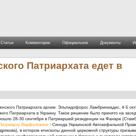
Статьи
Комментарии
Официальное
Документы
И
кого Патриархата едет в
енского Патриархата архим. Эльпидофорос Ламбриниадис, 4-5 ок
кого Патриархата в Украину. Такое решение было принято на засе
рошло 28-30 сентября в Патриаршей резиденции на Фанаре (Стамб
Патриарху Варфоломею І
Синода Украинской Автокефальной Прав
дрякова), в котором епископы данной церковной структуры призыв
рковно-конфессиональной ситуации в Украине и высказали готовно