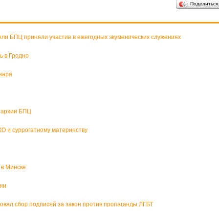
Поделитьс
ели БПЦ приняли участие в ежегодных экуменических служениях
ь в Гродно
варя
пархии БПЦ
О и суррогатному материнству
 в Минске
зни
вал сбор подписей за закон против пропаганды ЛГБТ