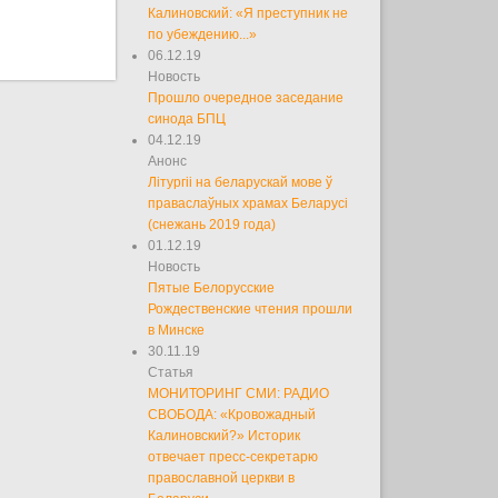
Калиновский: «Я преступник не
по убеждению...»
06.12.19
Новость
Прошло очередное заседание
синода БПЦ
04.12.19
Анонс
Літургіі на беларускай мове ў
праваслаўных храмах Беларусі
(снежань 2019 года)
01.12.19
Новость
Пятые Белорусские
Рождественские чтения прошли
в Минске
30.11.19
Статья
МОНИТОРИНГ СМИ: РАДИО
СВОБОДА: «Кровожадный
Калиновский?» Историк
отвечает пресс-секретарю
православной церкви в