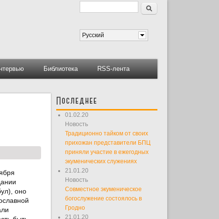
Поиск
Форма поиска
Русский
нтервью
Библиотека
RSS-лента
Последнее
01.02.20
Новость
Традиционно тайком от своих
прихожан представители БПЦ
приняли участие в ежегодных
экуменических служениях
21.01.20
тября
Новость
дании
Совместное экуменическое
ул), оно
богослужение состоялось в
ославной
Гродно
али
21.01.20
сть быть