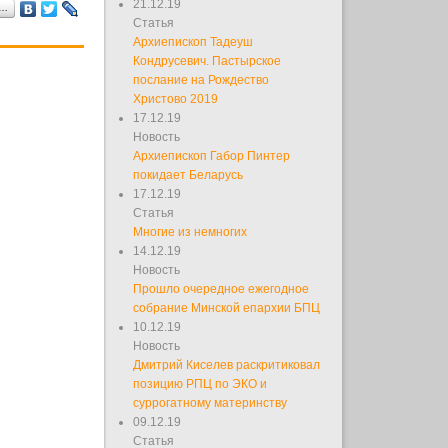
21.12.19
я…
Статья
Архиепископ Тадеуш
Кондрусевич. Пастырское
послание на Рождество
Христово 2019
17.12.19
Новость
Архиепископ Габор Пинтер
покидает Беларусь
17.12.19
Статья
Многие из немногих
14.12.19
Новость
Прошло очередное ежегодное
собрание Минской епархии БПЦ
10.12.19
Новость
Дмитрий Киселев раскритиковал
позицию РПЦ по ЭКО и
суррогатному материнству
09.12.19
Статья