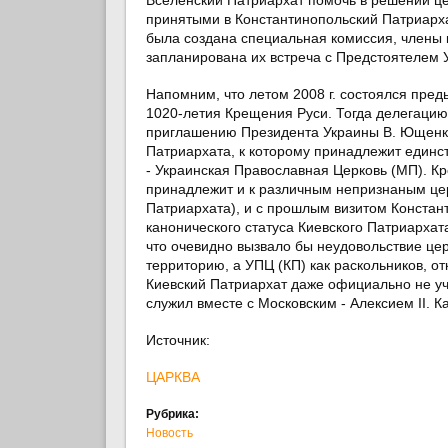
принятыми в Константинопольский Патриарха
была создана специальная комиссия, члены к
запланирована их встреча с Предстоятелем
Напомним, что летом 2008 г. состоялся пре
1020-летия Крещения Руси. Тогда делегацию
приглашению Президента Украины В. Ющенки
Патриархата, к которому принадлежит един
- Украинская Православная Церковь (МП). К
принадлежит и к различным непризнаным цер
Патриархата), и с прошлым визитом Констан
канонического статуса Киевского Патриархат
что очевидно вызвало бы неудовольствие це
территорию, а УПЦ (КП) как раскольников, о
Киевский Патриархат даже официально не уч
служил вместе с Московским - Алексием ІІ. Ка
Источник:
ЦАРКВА
Рубрика:
Новость