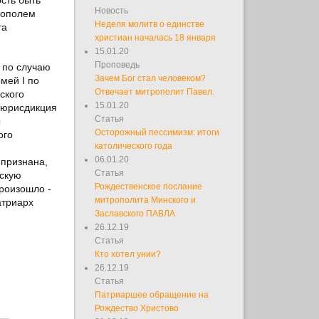
Новость
нополем
Неделя молитв о единстве
та
христиан началась 18 января
15.01.20
Проповедь
 по случаю
Зачем Бог стал человеком?
мей І по
Отвечает митрополит Павел.
ского
15.01.20
 юрисдикция
Статья
ы
Осторожный пессимизм: итоги
ого
католического года
06.01.20
 признана,
Статья
ескую
Рождественское послание
произошло -
митрополита Минского и
атриарх
Заславского ПАВЛА
26.12.19
Статья
Кто хотел унии?
26.12.19
Статья
Патриаршее обращение на
Рождество Христово