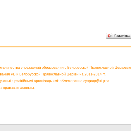
Падзяліцц
рудничества учреждений образования с Белорусской Православной Церковью
ания РБ и Белорусской Православной Церкви на 2011-2014 гг.
кацыі з рэлігійнымі арганізацыямі: абмежаванне супрацоўніцтва
ка-прававыя аспекты.