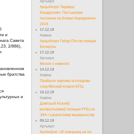
Артыкул
Арцыбіскуп Тадэвуш
Кандрусевіч. Пастырскае
пасланне на Божае Нараджэнне
2019
б
17.12.19
ти и
Навіна
ўнага Савета
Арцыбіскуп Габар Пінтэр пакідае
23, 2/886),
Беларусь
и
17.12.19
Артыкул
Многія з нямногіх
тановленном
14.12.19
ные братства
Навіна
Прайшло чарговы штогадовы
сход Мінскай епархіі БПЦ
ся
10.12.19
ультурных и
Навіна
Дзмітрый Кісялёў
раскрытыкаваў пазіцыю РПЦ па
ЭКА і сурагатнаму мацярынству
09.12.19
Артыкул
Каліноўскі: «Я злачынец не па