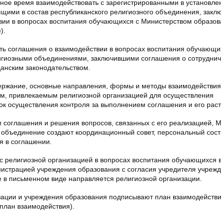
бное время взаимодействовать с зарегистрированными в установл
щими в состав республиканского религиозного объединения, закл
вии в вопросах воспитания обучающихся с Министерством образов
).
ть соглашения о взаимодействии в вопросах воспитания обучающи
лигиозными объединениями, заключившими соглашения о сотруднич
данским законодательством.
держание, основные направления, формы и методы взаимодействия
ам, привлекаемым религиозной организацией для осуществления
док осуществления контроля за выполнением соглашения и его рас
м соглашения и решения вопросов, связанных с его реализацией, 
 объединение создают координационный совет, персональный сост
я в соглашении.
с религиозной организацией в вопросах воспитания обучающихся 
истрацией учреждения образования с согласия учредителя учреж
 в письменном виде направляется религиозной организации.
зации и учреждения образования подписывают план взаимодействи
план взаимодействия).