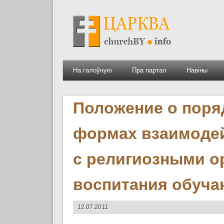
На галоўную
Пра партал
Навіны
Положение о поряд
формах взаимодей
с религиозными о
воспитания обуч
12.07.2011