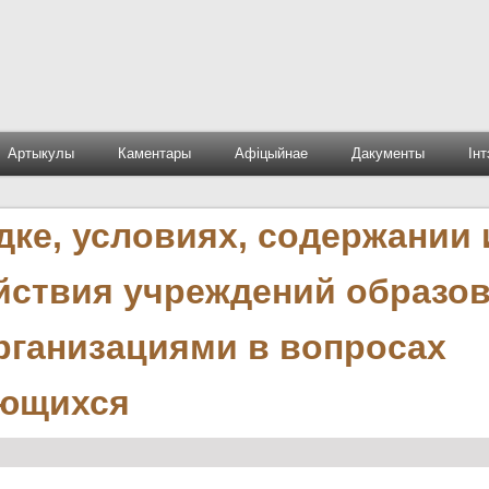
Артыкулы
Каментары
Афіцыйнае
Дакументы
Ін
ке, условиях, содержании 
ствия учреждений образо
рганизациями в вопросах
ающихся