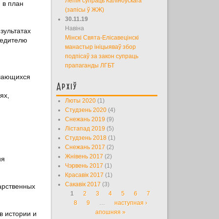
Лепін супраць Каліноўскага
 в план
(запісы ў ЖЖ)
30.11.19
Навіна
зультатах
Мінскі Свята-Елісавецінскі
редителю
манастыр ініцыяваў збор
подпісаў за закон супраць
прапаганды ЛГБТ
учающихся
Архіў
ях,
Люты 2020
(1)
Студзень 2020
(4)
Снежань 2019
(9)
Лістапад 2019
(5)
Студзень 2018
(1)
Снежань 2017
(2)
Жнівень 2017
(2)
ия
Чэрвень 2017
(1)
Красавік 2017
(1)
Сакавік 2017
(3)
арственных
1
2
3
4
5
6
7
Старонкі
8
9
…
наступная ›
апошняя »
в истории и