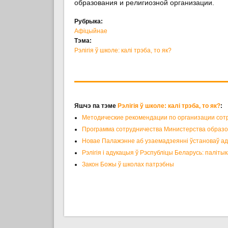
образования и религиозной организации.
Рубрыка:
Афіцыйнае
Тэма:
Рэлігія ў школе: калі трэба, то як?
Яшчэ па тэме
Рэлігія ў школе: калі трэба, то як?
:
Методические рекомендации по организации сот
Программа сотрудничества Министерства образов
Новае Палажэнне аб узаемадзеянні ўстановаў аду
Рэлігія і адукацыя ў Рэспубліцы Беларусь: паліты
Закон Божы ў школах патрэбны