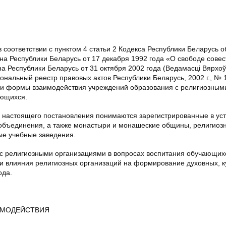
оответствии с пунктом 4 статьи 2 Кодекса Республики Беларусь о
она Республики Беларусь от 17 декабря 1992 года «О свободе совес
а Республики Беларусь от 31 октября 2002 года (Ведамасцi Вярхо
ациональный реестр правовых актов Республики Беларусь, 2002 г., № 1
е и формы взаимодействия учреждений образования с религиозным
ающихся.
 настоящего постановления понимаются зарегистрированные в ус
объединения, а также монастыри и монашеские общины, религиоз
ые учебные заведения.
 с религиозными организациями в вопросах воспитания обучающих
 и влияния религиозных организаций на формирование духовных, к
ода.
ИМОДЕЙСТВИЯ