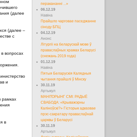
енном
перакананні ...»
ючившего
06.12.19
ания (далее
Навіна
Прайшло чарговае паседжанне
сіноду БПЦ
хся (далее –
04.12.19
естве с
Анонс
Літургіі на беларускай мове ў
праваслаўных храмах Беларусі
 в вопросах
(снежань 2019 года)
01.12.19
торжения.
Навіна
Пятыя Беларускія Калядныя
Министерство
чытання прайшлі ў Мінску
ав и
30.11.19
Артыкул
МАНІТОРЫНГ СМІ: РАДЫЁ
в рамках
СВАБОДА: «Крыважэрны
дения
Каліноўскі?» Гісторык адказвае
прэс-сакратару праваслаўнай
царквы ў Беларусі
я в
30.11.19
Артыкул