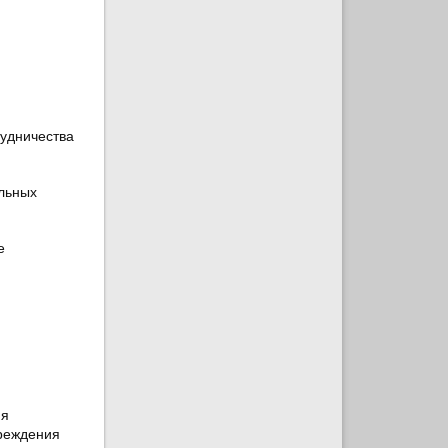
рудничества
льных
е
ия
чреждения