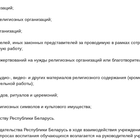
заций;
елигиозных организаций;
ганизаций;
елей, иных законных представителей за проводимую в рамках сот
ую работу;
жертвований на нужды религиозных организаций или благотворите
дио-, видео- и других материалов религиозного содержания (кром
тельной работы);
дов, ритуалов и церемоний;
гиозных символов и культового имущества;
ству Республики Беларусь.
одательства Республики Беларусь в ходе взаимодействия учрежден
опросах воспитания обучающихся возлагается на руководителей у