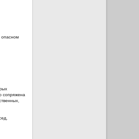
о опасном
орых
бо сопряжена
ственных,
сед,