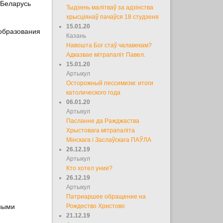
 Беларусь
Тыдзень малітваў за адзінства
хрысціянаў пачаўся 18 студзеня
15.01.20
 образования
Казань
Навошта Бог стаў чалавекам?
Адказвае мітрапаліт Павел.
15.01.20
Артыкул
Осторожный пессимизм: итоги
католического года
06.01.20
Артыкул
Пасланне да Ражджаства
Хрыстовага мітрапаліта
Мінскага і Заслаўскага ПАЎЛА
26.12.19
Артыкул
Кто хотел унии?
26.12.19
Артыкул
Патриаршее обращение на
ными
Рождество Христово
21.12.19