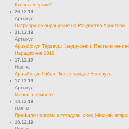
Кто хотел унии?
26.12.19
Артыкул
Патриаршее обращение на Рождество Христово
21.12.19
Артыкул
Арцыбіскуп Тадэвуш Кандрусевіч. Пастырскае па
Нараджэнне 2019
17.12.19
Навіна
Арцыбіскуп Габар Пінтэр пакідае Беларусь
17.12.19
Артыкул
Многія з нямногіх
14.12.19
Навіна
Прайшло чарговы штогадовы сход Мінскай епархі
10.12.19
Навіна