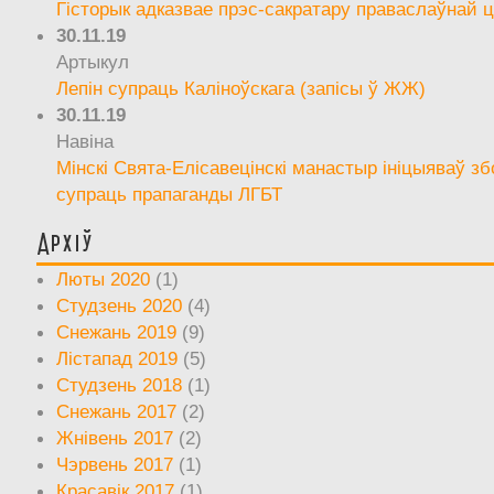
Гісторык адказвае прэс-сакратару праваслаўнай ц
30.11.19
Артыкул
Лепін супраць Каліноўскага (запісы ў ЖЖ)
30.11.19
Навіна
Мінскі Свята-Елісавецінскі манастыр ініцыяваў зб
супраць прапаганды ЛГБТ
Архіў
Люты 2020
(1)
Студзень 2020
(4)
Снежань 2019
(9)
Лістапад 2019
(5)
Студзень 2018
(1)
Снежань 2017
(2)
Жнівень 2017
(2)
Чэрвень 2017
(1)
Красавік 2017
(1)