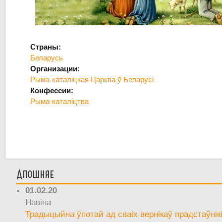
Страны:
Беларусь
Организации:
Рыма-каталіцкая Царква ў Беларусі
Конфессии:
Рыма-каталіцтва
Апошняе
01.02.20
Навіна
Традыцыйна ўпотай ад сваіх вернікаў прадстаўнік