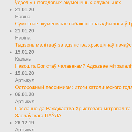
ўдзел у штогадовых экуменічных служэньнях
21.01.20
Навіна
Сумеснае экуменічнае набажэнства адбылося ў Г
21.01.20
Навіна
Тыдзень малітваў за адзінства хрысціянаў пачаўс
15.01.20
Казань
Навошта Бог стаў чалавекам? Адказвае мітрапалі
15.01.20
Артыкул
Осторожный пессимизм: итоги католического год
06.01.20
Артыкул
Пасланне да Ражджаства Хрыстовага мітрапаліта 
Заслаўскага ПАЎЛА
26.12.19
Артыкул