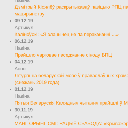
Дзмітрый Кісялёў раскрытыкаваў пазіцыю РПЦ па
мацярынству
09.12.19
Артыкул
Каліноўскі: «Я злачынец не па перакананні ...»
06.12.19
Навіна
Прайшло чарговае паседжанне сіноду БПЦ
04.12.19
Анонс
Літургіі на беларускай мове ў праваслаўных храм
(снежань 2019 года)
01.12.19
Навіна
Пятыя Беларускія Калядныя чытання прайшлі ў М
30.11.19
Артыкул
МАНІТОРЫНГ СМІ: РАДЫЁ СВАБОДА: «Крыважэрн