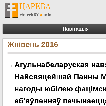
Навігацыя
Жнівень 2016
Агульнабеларуская нав
Найсвяцейшай Панны М
нагоды юбілею фацімск
аб'яўленняў пачынаецца