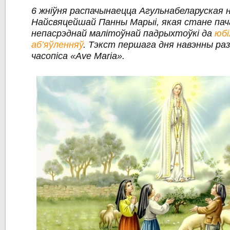
6 жніўня распачынаецца Агульнабеларуская 
Найсвяцейшай Панны Марыі, якая
стане па
непасрэднай малітоўнай падрыхтоўкі да
юбі
аб’яўленняў
. Тэкст першага дня навэнны р
часопіса «Ave Maria».