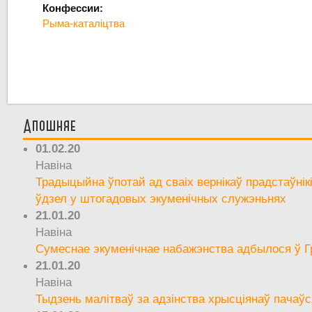
Конфессии:
Рыма-каталіцтва
Апошняе
01.02.20
Навіна
Традыцыйна ўпотай ад сваіх вернікаў прадстаўнік
ўдзел у штогадовых экуменічных служэньнях
21.01.20
Навіна
Сумеснае экуменічнае набажэнства адбылося ў Г
21.01.20
Навіна
Тыдзень малітваў за адзінства хрысціянаў пачаўс