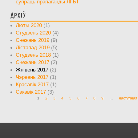
супраць прапаганды ЛГБТ
Архіў
Люты 2020
(1)
Студзень 2020
(4)
Снежань 2019
(9)
Лістапад 2019
(5)
Студзень 2018
(1)
Снежань 2017
(2)
Жнівень 2017
(2)
Чэрвень 2017
(1)
Красавік 2017
(1)
Сакавік 2017
(3)
1
2
3
4
5
6
7
8
9
…
наступная 
Старонкі