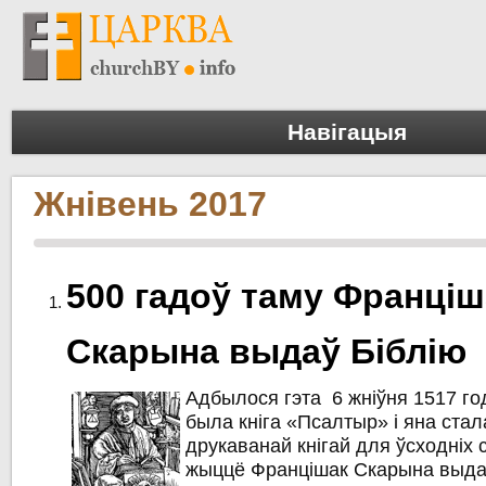
Навігацыя
Жнівень 2017
500 гадоў таму Франціш
Скарына выдаў Біблію
Адбылося гэта 6 жніўня 1517 год
была кніга «Псалтыр» і яна ста
друкаванай кнігай для ўсходніх 
жыццё Францішак Скарына выда