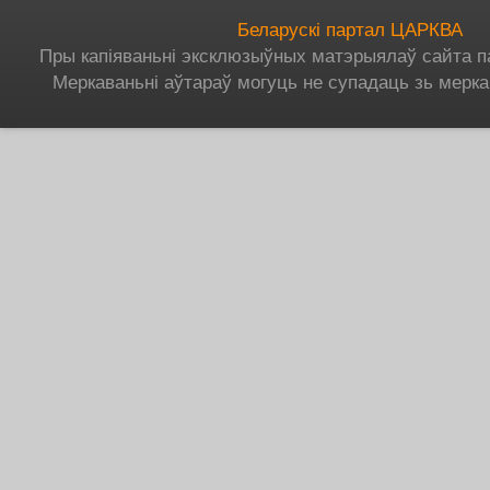
Беларускі партал ЦАРКВА
Пры капіяваньні эксклюзыўных матэрыялаў сайта п
Меркаваньні аўтараў могуць не супадаць зь мерка