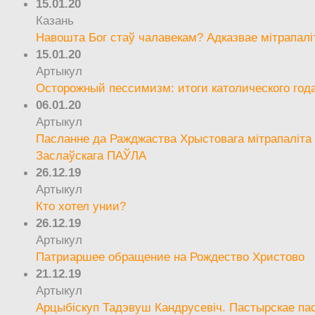
15.01.20
Казань
Навошта Бог стаў чалавекам? Адказвае мітрапалі
15.01.20
Артыкул
Осторожный пессимизм: итоги католического год
06.01.20
Артыкул
Пасланне да Ражджаства Хрыстовага мітрапаліта 
Заслаўскага ПАЎЛА
26.12.19
Артыкул
Кто хотел унии?
26.12.19
Артыкул
Патриаршее обращение на Рождество Христово
21.12.19
Артыкул
Арцыбіскуп Тадэвуш Кандрусевіч. Пастырскае па