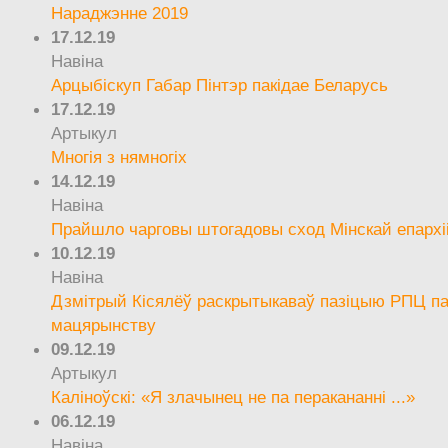
Нараджэнне 2019
17.12.19
Навіна
Арцыбіскуп Габар Пінтэр пакідае Беларусь
17.12.19
Артыкул
Многія з нямногіх
14.12.19
Навіна
Прайшло чарговы штогадовы сход Мінскай епархі
10.12.19
Навіна
Дзмітрый Кісялёў раскрытыкаваў пазіцыю РПЦ па
мацярынству
09.12.19
Артыкул
Каліноўскі: «Я злачынец не па перакананні ...»
06.12.19
Навіна