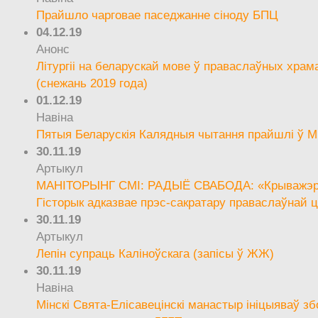
Прайшло чарговае паседжанне сіноду БПЦ
04.12.19
Анонс
Літургіі на беларускай мове ў праваслаўных храм
(снежань 2019 года)
01.12.19
Навіна
Пятыя Беларускія Калядныя чытання прайшлі ў М
30.11.19
Артыкул
МАНІТОРЫНГ СМІ: РАДЫЁ СВАБОДА: «Крыважэрн
Гісторык адказвае прэс-сакратару праваслаўнай ц
30.11.19
Артыкул
Лепін супраць Каліноўскага (запісы ў ЖЖ)
30.11.19
Навіна
Мінскі Свята-Елісавецінскі манастыр ініцыяваў зб