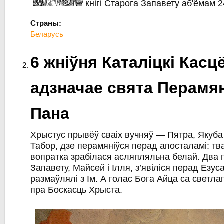
кнігі Старога Запавету аб'ёмам 
Страны:
Беларусь
6 жніўня Каталіцкі Касц
адзначае свята Перамя
Пана
Хрыстус прывёў сваіх вучняў — Пятра, Якуба 
Табор, дзе перамяніўся перад апосталамі: тва
вопратка зрабілася асляпляльна белай. Два 
Запавету, Майсей і Ілля, з’явіліся перад Езус
размаўлялі з Ім. А голас Бога Айца са светл
пра Боскасць Хрыста.