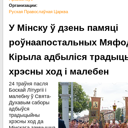
Организации:
Руская Правослаўная Царква
У Мінску ў дзень памяці
роўнаапостальных Мяфод
Кірыла адбыліся трады
хрэсны ход і малебен
24 траўня пасля
Боскай Літургіі і
малебну ў Свята-
Духавым саборы
адбыўся
традыцыйны
хрэсны ход да
Мінскага замчышча