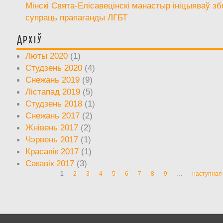
Мінскі Свята-Елісавецінскі манастыр ініцыяваў зб
супраць прапаганды ЛГБТ
Архіў
Люты 2020
(1)
Студзень 2020
(4)
Снежань 2019
(9)
Лістапад 2019
(5)
Студзень 2018
(1)
Снежань 2017
(2)
Жнівень 2017
(2)
Чэрвень 2017
(1)
Красавік 2017
(1)
Сакавік 2017
(3)
1
2
3
4
5
6
7
8
9
…
наступная 
Старонкі