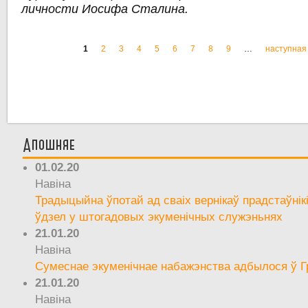
личности Иосифа Сталина.
1
2
3
4
5
6
7
8
9
…
наступная 
Старонкі
Апошняе
01.02.20
Навіна
Традыцыйна ўпотай ад сваіх вернікаў прадстаўнік
ўдзел у штогадовых экуменічных служэньнях
21.01.20
Навіна
Сумеснае экуменічнае набажэнства адбылося ў Г
21.01.20
Навіна