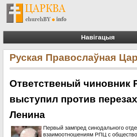
Навігацыя
Руская Правослаўная Ца
Ответственый чиновник 
выступил против переза
Ленина
Первый зампред синодального отде
взаимоотношениям РПЦ с обществ