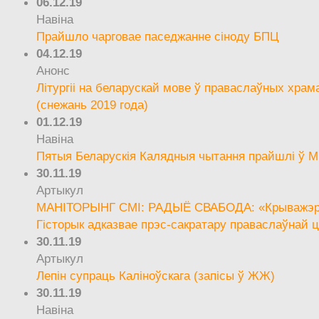
06.12.19
Навіна
Прайшло чарговае паседжанне сіноду БПЦ
04.12.19
Анонс
Літургіі на беларускай мове ў праваслаўных храм
(снежань 2019 года)
01.12.19
Навіна
Пятыя Беларускія Калядныя чытання прайшлі ў М
30.11.19
Артыкул
МАНІТОРЫНГ СМІ: РАДЫЁ СВАБОДА: «Крыважэрн
Гісторык адказвае прэс-сакратару праваслаўнай ц
30.11.19
Артыкул
Лепін супраць Каліноўскага (запісы ў ЖЖ)
30.11.19
Навіна