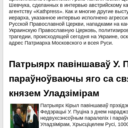
Шевчука, сделанных в интервью австрийскому к
агентству «Kathpress». Как и многие другие выст
иерарха, указанное интервью исполнено агресси
Русской Православной Церкви, нападками на ка
Украинскую Православную Церковь, политизиро
трагедии, происходящей сегодня на Украине, ос
адрес Патриарха Московского и всея Руси.
Патрыярх павіншаваў У. П
параўноўваючы яго са с
князем Уладзімірам
Патрыярх Кірыл павіншаваў прэзідэ
Федэрацыі У. Пуціна з днем нарад
недвухсэнсоўным паралеліх і параўн
Уладзімірам, Хрысціцелем Русі, 100