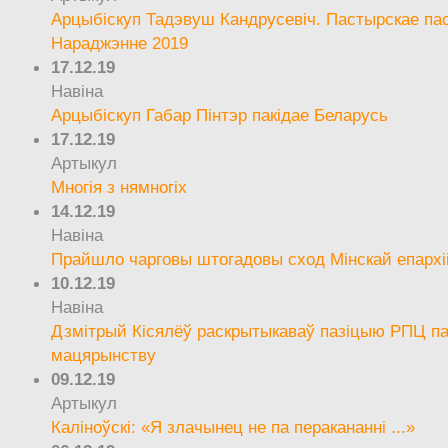
Арцыбіскуп Тадэвуш Кандрусевіч. Пастырскае па
Нараджэнне 2019
17.12.19
Навіна
Арцыбіскуп Габар Пінтэр пакідае Беларусь
17.12.19
Артыкул
Многія з нямногіх
14.12.19
Навіна
Прайшло чарговы штогадовы сход Мінскай епархі
10.12.19
Навіна
Дзмітрый Кісялёў раскрытыкаваў пазіцыю РПЦ па
мацярынству
09.12.19
Артыкул
Каліноўскі: «Я злачынец не па перакананні ...»