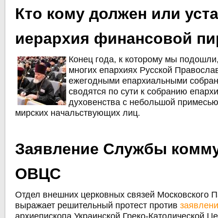
Кто кому должен или уст
иерархия финансовой п
Конец года, к которому мы подошли
многих епархиях Русской Правосла
ежегодными епархиальными собран
сводятся по сути к собранию епарх
духовенства с небольшой примесью
мирских начальствующих лиц.
Заявление Службы комм
ОВЦС
Отдел внешних церковных связей Московского П
выражает решительный протест против
заявлен
архиепископа Украинской Греко-Католической Ц