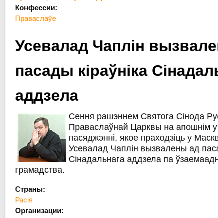
Конфессии:
Праваслаўе
Усевалад Чаплін вызвале
пасады кіраўніка Сінадал
аддзела
Сення рашэннем Святога Сінода Ру
Праваслаўнай Царквы на апошнім у
пасяджэнні, якое праходзіць у Маск
Усевалад Чаплін вызвалены ад пас
Сінадальнага аддзела па ўзаемаадн
грамадства.
Страны:
Расія
Организации: