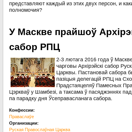
представляют каждый из этих двух персон, и ка
полномочия?
У Маскве прайшоў Архірэ
сабор РПЦ
2-3 лютага 2016 года ў Маскв
чарговы Архірэйскі сабор Рус
Царквы. Пастановай сабора 
пазіцыя делегацій РПЦ на Сх
Прадстаяцеляў Памесных Пр
Цэркваў у Шамбезі, а таксама ў пасяджэннях пад
па парадку дня Ўсеправасланага сабора.
Конфессии:
Праваслаўе
Организации:
Руская Правослаўная Царква