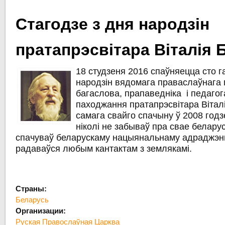
Стагодзе з дня народзін
пратапрэсвітара Віталія 
18 студзеня 2016 спаўняецца сто г
народзін вядомага праваслаўнага 
багаслова, прапаведніка і педагог
паходжання пратапрэсвітара Вітал
самага свайго спачыну ў 2008 годз
ніколі не забываў пра свае беларус
спачуваў беларускаму нацыянальнаму адраджэнь
радаваўся любым кантактам з землякамі.
Страны:
Беларусь
Организации:
Руская Правослаўная Царква