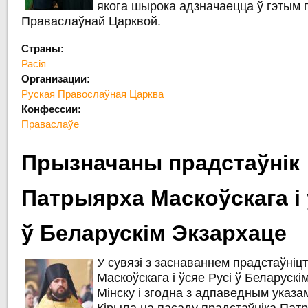
якога шырока адзначаецца ў гэтым 
Праваслаўнай Царквой.
Страны:
Расія
Организации:
Руская Правослаўная Царква
Конфессии:
Праваслаўе
Прызначаны прадстаўнік
Патрыярха Маскоўскага і 
ў Беларускім Экзархаце
У сувязі з заснаваннем прадстаўні
Маскоўскага і ўсяе Русі ў Беларускім
Мінску і згодна з адпаведным указ