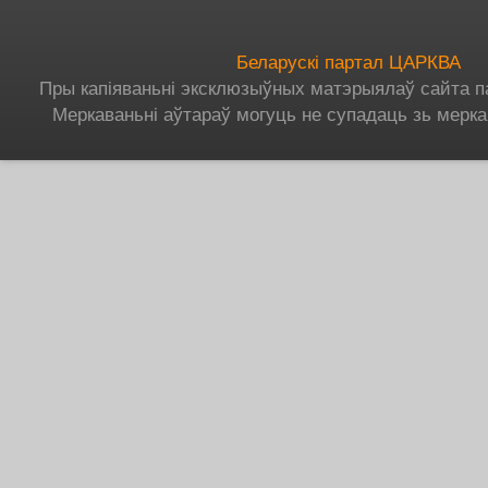
Беларускі партал ЦАРКВА
Пры капіяваньні эксклюзыўных матэрыялаў сайта п
Меркаваньні аўтараў могуць не супадаць зь мерка