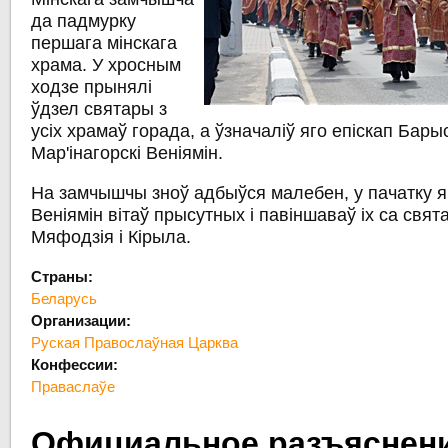
да падмурку
першага мінскага
храма. У хросным
ходзе прынялі
ўдзел святары з
усіх храмаў горада, а ўзначаліў яго епіскап Барыс
Мар'інагорскі Веніямін.
На замчышчы зноў адбыўся малебен, у пачатку я
Веніямін вітаў прысутных і павіншаваў іх са свя
Мяфодзія і Кірыла.
Страны:
Беларусь
Организации:
Руская Правослаўная Царква
Конфессии:
Праваслаўе
Официальное разъяснен