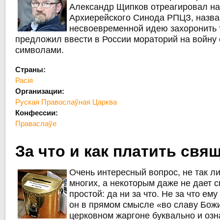
Александр Щипков отреагировал на
Архиерейского Синода РПЦЗ, назва
несвоевременной идею захоронить 
предложил ввести в России мораторий на войну
символами.
Страны:
Расія
Организации:
Руская Правослаўная Царква
Конфессии:
Праваслаўе
За что и как платить свя
Очень интересный вопрос, не так л
многих, а некоторым даже не дает с
простой: да ни за что. Не за что ему
он в прямом смысле «во славу Божи
церковном жаргоне буквально и озна