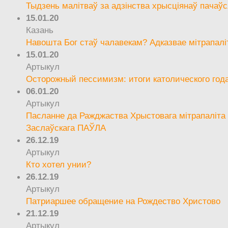
Тыдзень малітваў за адзінства хрысціянаў пачаўс
15.01.20
Казань
Навошта Бог стаў чалавекам? Адказвае мітрапалі
15.01.20
Артыкул
Осторожный пессимизм: итоги католического год
06.01.20
Артыкул
Пасланне да Ражджаства Хрыстовага мітрапаліта 
Заслаўскага ПАЎЛА
26.12.19
Артыкул
Кто хотел унии?
26.12.19
Артыкул
Патриаршее обращение на Рождество Христово
21.12.19
Артыкул