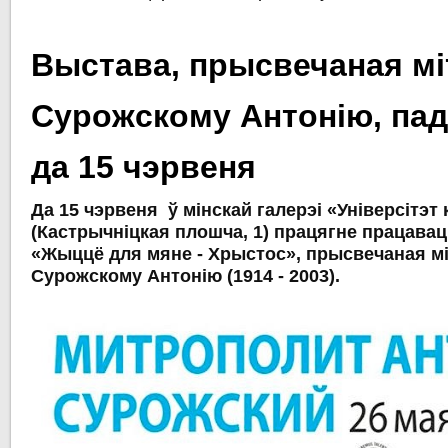
Выстава, прысвечаная мі
Сурожскому Антонію, па
да 15 чэрвеня
Да 15 чэрвеня ў мінскай галерэі «Універсітэт
(Кастрычніцкая плошча, 1) працягне працава
«Жыццё для мяне - Хрыстос», прысвечаная мі
Сурожскому Антонію (1914 - 2003).