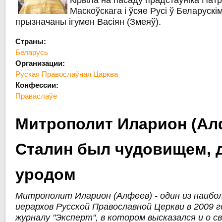
Кірыла на пасаду прадстаўніка Пат
Маскоўскага і ўсяе Русі ў Беларускі
прызначаны ігумен Васіян (Змеяў).
Страны:
Беларусь
Организации:
Руская Правослаўная Царква
Конфессии:
Праваслаўе
Митрополит Иларион (Ал
Сталин был чудовищем,
уродом
Митрополит Иларион (Алфеев) - один из наибо
иерархов Русской Православной Церкви в 2009 
журналу "Эксперт", в котором высказался и о 