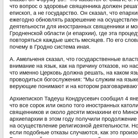
что вопрос о здоровье священника должен реша
епископ, а не государство. Он сказал, что епар
ежегодно обновлять разрешение на осуществле
деятельности для иностранных священники и мо
Гродненской области (и епархии), где эта проце
повторяться каждые шесть месяцев. По его слова
почему в Гродно система иная.
А. Амельченя сказал, что государственные влас
внимание на язык, как на причину отказов, но на
что именно Церковь должна решать, на каком я
проводиться богослужения: "Мы служим на языке
верующие понимают и на котором разговаривают
Архиепископ Тадеуш Кондрусевич сообщил 4 янв
что все сорок или около того иностранных катол
священников и около десяти монахини его Минс
архиепархии в этом году получили продолжение
на осуществление религиозной деятельности. Но
если подобные отказы случаются, как это произ