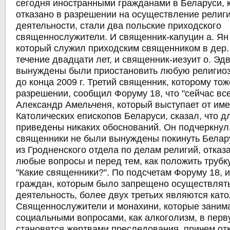
сегодня иностранными гражданами в Беларуси,
отказано в разрешении на осуществление религ
деятельности, стали два польские приходского
священнослужители. И священник-капуцин а. Ян
который служил приходским священником в дер
течение двадцати лет, и священник-иезуит о. Эд
вынуждены были приостановить любую религиоз
до конца 2009 г. Третий священник, которому тож
разрешении, сообщил Форуму 18, что "сейчас все
Александр Амельченя, который выступает от им
Католических епископов Беларуси, сказал, что д
приведены никаких обоснований. Он подчеркнул,
священники не были вынуждены покинуть Белар
из Гродненского отдела по делам религий, отказ
любые вопросы и перед тем, как положить трубку
"Какие священники?". По подсчетам Форуму 18, 
граждан, которым было запрещено осуществлят
деятельность, более двух третьих являются кат
Священнослужители и монахини, которые заним
социальными вопросами, как алкоголизм, в пер
становятся жертвами преследования, причем от