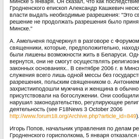
Минске 5 января. Он сказал, что как последствие
Гродненского епископ Александр Кашкевич неск
власти выдать необходимые разрешения: "Это св
решение не продолжать разрешения было принято
Минске."
А. Амельченя подчеркнул в разговоре с Форумом 
священники, которые, предположительно, наход
были лишены возможности жить в Беларуси. Одн
вернутся, они не смогут осуществлять религиоз
законных основаниях.. В сентябре 2006 г. в Минс
служения всего лишь одной мессы без государс
разрешения, польским священником о. Антонием 
захристииподошли мужчина и женщина в обычно
присутствовали на богослужении. Они сообщили 
нарушил законодательство, регулирующее рели
деятельность (see F18News 3 October 2006
http://www.forum18.org/Archive.php?article_id=849
)
Игорь Попов, начальник управления по делам р
Гродненского горисполкома, 5 января отказался