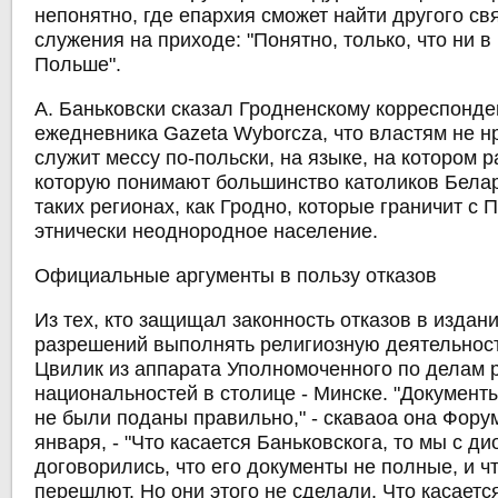
непонятно, где епархия сможет найти другого с
служения на приходе: "Понятно, только, что ни в
Польше".
А. Баньковски сказал Гродненскому корреспонде
ежедневника Gazeta Wyborcza, что властям не нр
служит мессу по-польски, на языке, на котором 
которую понимают большинство католиков Белар
таких регионах, как Гродно, которые граничит с
этнически неоднородное население.
Официальные аргументы в пользу отказов
Из тех, кто защищал законность отказов в изда
разрешений выполнять религиозную деятельнос
Цвилик из аппарата Уполномоченного по делам 
национальностей в столице - Минске. "Документ
не были поданы правильно," - скаваоа она Фору
января, - "Что касается Баньковскога, то мы с д
договорились, что его документы не полные, и чт
перешлют. Но они этого не сделали. Что касаетс