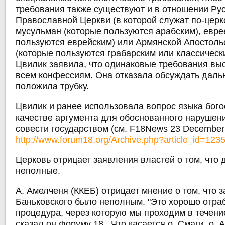
требования также существуют и в отношении Ру
Православной Церкви (в которой служат по-церк
мусульман (которые пользуются арабским), евре
пользуются еврейским) или Армянской Апостоль
(которые пользуются грабарским или классическ
Цвилик заявила, что одинаковые требования вы
всем конфессиям. Она отказала обсуждать даль
положила трубку.
Цвилик и ранее использовала вопрос языка бог
качестве аргумента для обоснованного нарушен
совести государством (см. F18News 23 December
http://www.forum18.org/Archive.php?article_id=123
Церковь отрицает заявления властей о том, что
неполные.
А. Амелченя (ККЕБ) отрицает мнение о том, что 
Баньковского было неполным. "Это хорошо отра
процедура, через которую мы проходим в течение 
сказал он Форуму 18.. Что касается о. Смаги, о. 