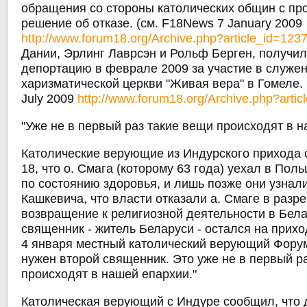
обращения со стороны католических общин с пр
решение об отказе. (см. F18News 7 January 2009
http://www.forum18.org/Archive.php?article_id=123
Дании, Эрлинг Лаврсэн и Рольф Берген, получил
депортацию в феврале 2009 за участие в служен
харизматической церкви "Живая вера" в Гомеле.
July 2009
http://www.forum18.org/Archive.php?artic
"Уже не в первый раз такие вещи происходят в 
Католические верующие из Индурского прихода
18, что о. Смага (которому 63 года) уехал в Пол
по состоянию здоровья, и лишь позже они узнали
Кашкевича, что власти отказали а. Смаге в разр
возвращение к религиозной деятельности в Бела
священник - житель Беларуси - остался на прихо
4 января местный католический верующий Форуму
нужен второй священник. Это уже не в первый р
происходят в нашей епархии."
Католическая верующий с Индуре сообщил, что 