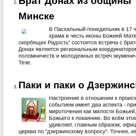
Брат Донах из общины 
Минске
В Пасхальный понедельник в 17 
храма в честь иконы Божией Мате
скорбящих Радость" состоится встреча с бра
Донах является региональным координаторо
поломничеств и молодежных встреч экумени
Тезе.
Паки и паки о Дзержинс
Настроение в отношении к прои
событием имеет два аспекта - пр
мироточения как милости Божьей,
Божьего к покаянию. Во всём это
удивляет, главным образом, офи
церкви по "дзержинскому вопросу". Точнее, её