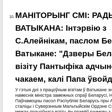
МАНІТОРЫНГ СМІ: РАД
ВАТЫКАНА: Інтэрвію з
С.Алейнікам, паслом Бе
Ватыкане: "Дзверы Бел
візіту Пантыфіка адчын
чакаем, калі Папа ўвойд
У гэтыя дні з працоўным візітам ў Ватыкане з
намеснік міністра замежных спраў Беларусі, 
Паўнамоцны пасол Рэспублікі Беларусь пры 
сталіцы і Суверэнным Мальтыйскім Ордэне Ся
межах працоўнага візіту, ён правёў размову 