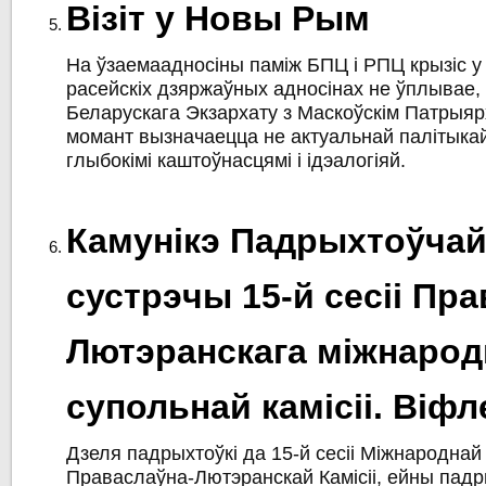
Візіт у Новы Рым
На ўзаемаадносіны паміж БПЦ і РПЦ крызіс у
расейскіх дзяржаўных адносінах не ўплывае,
Беларускага Экзархату з Маскоўскім Патрыя
момант вызначаецца не актуальнай палітыка
глыбокімі каштоўнасцямі і ідэалогіяй.
Камунікэ Падрыхтоўча
сустрэчы 15-й сесіі Пр
Лютэранскага міжнарод
супольнай камісіі. Віфл
Дзеля падрыхтоўкі да 15-й сесіі Міжнародна
Праваслаўна-Лютэранскай Камісіі, ейны падр