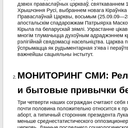
дзвюх праваслаўных цэркваў, святкаваннем 
Хрышчэння Русі, выбраннем новага Кіраўніка
Праваслаўнай Царквы, восьмым (25.09.09—28.
апостальскім спадарожжам Патрыярха Маскоўс
Кірыла па беларускай зямлі. Узрастанне цікава
многім тлумачыцца духоўным адраджэннем к
рэлігійнай свядомасці насельніцтва. Царква 
ўспрымацца як рудыментарная з’ява і пераўт
важнейшы сацыяльны інстытут.
МОНИТОРИНГ СМИ: Рел
и бытовые привычки б
Три четверти наших сограждан считают себя
почти половина положительно относится к п
аборт, а типичный сторонник президента Лука
меньше среднестатистического оппозиционер
церковь. Данные последнего социологическ