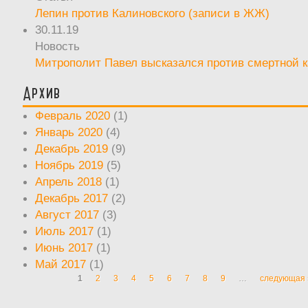
Лепин против Калиновского (записи в ЖЖ)
30.11.19
Новость
Митрополит Павел высказался против смертной 
Архив
Февраль 2020
(1)
Январь 2020
(4)
Декабрь 2019
(9)
Ноябрь 2019
(5)
Апрель 2018
(1)
Декабрь 2017
(2)
Август 2017
(3)
Июль 2017
(1)
Июнь 2017
(1)
Май 2017
(1)
1
2
3
4
5
6
7
8
9
…
следующая 
Страницы