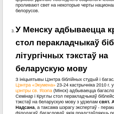
проливают свет на некоторые черты национа
белорусов.
У Менску адбываецца к
стол перакладчыкаў біб
літургічных тэкстаў на
беларускую мову
З ініцыятывы Цэнтра біблійных студый і багас
Цэнтра «Экумена»
23-24 кастрычніка 2010 г. у
цэнтры св. Язэпа
(Мінск) адбываецца багасл
Семінар і Круглы стол перакладчыкаў біблейск
тэкстаў на беларускую мову з удзелам
свят. 
Надсана
, а таксама шэрагу экспертаў - пера
філолагаў, багасловаў, якія прадстаўляюць 