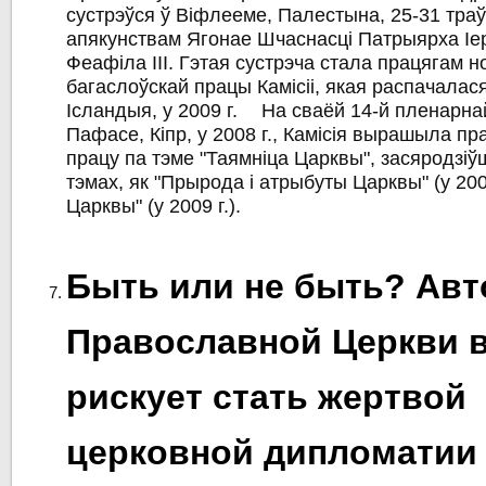
сустрэўся ў Віфлееме, Палестына, 25-31 траў
апякунствам Ягонае Шчаснасці Патрыярха Іе
Феафіла ІІІ. Гэтая сустрэча стала працягам 
багаслоўскай працы Камісіі, якая распачалася 
Ісландыя, у 2009 г. На сваёй 14-й пленарна
Пафасе, Кіпр, у 2008 г., Камісія вырашыла п
працу па тэме "Таямніца Царквы", засяродзіўш
тэмах, як "Прырода і атрыбуты Царквы" (у 2008 
Царквы" (у 2009 г.).
Быть или не быть? Ав
Православной Церкви 
рискует стать жертвой
церковной дипломатии