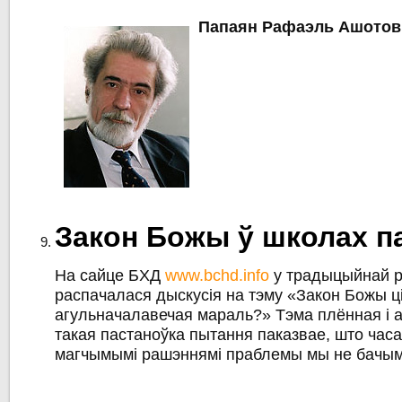
Папаян Рафаэль Ашотов
Закон Божы ў школах п
На сайце БХД
www.bchd.info
у традыцыйнай 
распачалася дыскусія на тэму «Закон Божы ц
агульначалавечая мараль?» Тэма плённая і 
такая пастаноўка пытання паказвае, што час
магчымымі рашэннямі праблемы мы не бачым