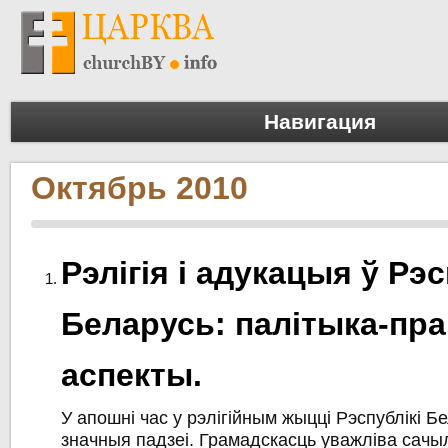
Навигация
Октябрь 2010
Рэлігія і адукацыя ў Рэ
Беларусь: палітыка-пр
аспекты.
У апошні час у рэлігійным жыцці Рэспублікі Б
значныя падзеі. Грамадскасць уважліва сачы