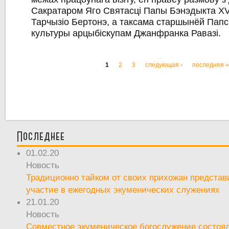
Сакратаром Яго Святасці Папы Бэнэдыкта Х
Тарчызіо Бертонэ, а таксама старшынёй Папс
культуры арцыбіскупам Джанфранка Равазі.
1
2
3
следующая ›
последняя 
Страницы
Последнее
01.02.20
Новость
Традиционно тайком от своих прихожан предста
участие в ежегодных экуменических служениях
21.01.20
Новость
Совместное экуменическое богослужение состоял