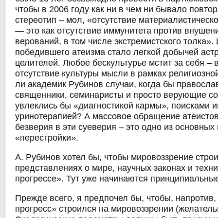
чтобы в 2006 году как ни в чем ни бывало повтор
стереотип – мол, «отсутствие материалистическ
— это как отсутствие иммунитета против внуше
верований, в том числе экстремистского толка»
победившего атеизма стало легкой добычей аст
целителей. Любое бескультурье мстит за себя – в
отсутствие культуры мысли в рамках религиозно
ли академик Рубинов случаи, когда бы правосла
священники, семинаристы и просто верующие со
увлеклись бы «диагностикой кармы», поисками 
уринотерапией? А массовое обращение атеистов
безверия в эти суеверия – это одно из основны
«перестройки».
А. Рубинов хотел бы, чтобы мировоззрение стро
представлениях о мире, научных законах и техн
прогрессе». Тут уже начинаются принципиальны
Прежде всего, я предпочел бы, чтобы, напротив,
прогресс» строился на мировоззрении (желатель