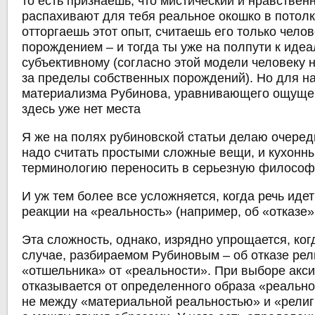
то есть признаешь, что мистический и нравствен
распахивают для тебя реальное окошко в потолк
отторгаешь этот опыт, считаешь его только чело
порождением – и тогда ты уже на полпути к иде
субъективному (согласно этой модели человеку 
за пределы собственных порождений). Но для н
материализма Рубинова, уравнивающего ощуще
здесь уже нет места
Я же на полях рубиновской статьи делаю очеред
надо считать простыми сложные вещи, и кухонн
терминологию переносить в серьезную филосо
И уж тем более все усложняется, когда речь иде
реакции на «реальность» (например, об «отказе» 
Эта сложность, однако, изрядно упрощается, когд
случае, разбираемом Рубиновым – об отказе рел
«отшельника» от «реальности». При выборе акс
отказывается от определенного образа «реально
не между «материальной реальностью» и «религ