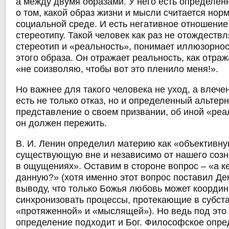
а между двумя образами. У него есть определе
о том, какой образ жизни и мысли считается нор
социальной среде. И есть негативное отношение
стереотипу. Такой человек как раз не отождеств
стереотип и «реальность», понимает иллюзорнос
этого образа. Он отражает реальность, как отраж
«не соизволяю, чтобы вот это пленило меня!».
Но важнее для такого человека не уход, а влечен
есть не только отказ, но и определенный альтер
представление о своем призвании, об иной «реа
он должен пережить.
В. И. Ленин определил материю как «объективну
существующую вне и независимо от нашего созн
в ощущениях». Оставим в стороне вопрос – «а к
данную?» (хотя именно этот вопрос поставил Де
выводу, что только Божья любовь может координ
синхронизовать процессы, протекающие в субст
«протяженной» и «мыслящей»). Но ведь под это
определение подходит и Бог. Философское опре