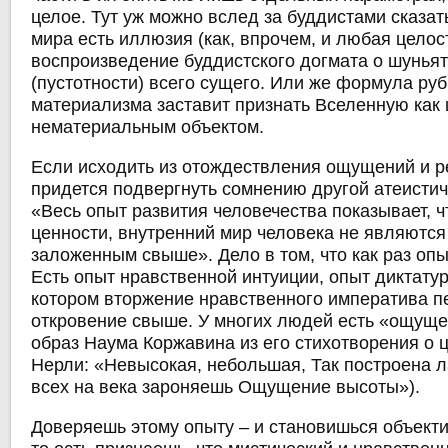
целое. Тут уж можно вслед за буддистами сказать
мира есть иллюзия (как, впрочем, и любая целост
воспроизведение буддистского догмата о шунья
(пустотности) всего сущего. Или же формула ру
материализма заставит признать Вселенную как
нематериальным объектом.
Если исходить из отождествления ощущений и р
придется подвергнуть сомнению другой атеистиче
«Весь опыт развития человечества показывает, 
ценности, внутренний мир человека не являются
заложенным свыше». Дело в том, что как раз опы
Есть опыт нравственной интуиции, опыт диктатур
котором вторжение нравственного императива п
откровение свыше. У многих людей есть «ощуще
образ Наума Коржавина из его стихотворения о 
Нерли: «Невысокая, небольшая, Так построена л
всех на века зароняешь Ощущение высоты»).
Доверяешь этому опыту – и становишься объект