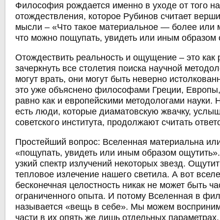
Философия рождается именно в уходе от того н
отождествления, которое Рубинов считает верш
мысли – «Что такое материальное — более или м
что можно пощупать, увидеть или иным образом 
Отождествить реальность и ощущение – это как р
зачеркнуть все столетия поиска научной метод
могут врать, они могут быть неверно истолкован
это уже объяснено философами Греции, Европы,
равно как и европейскими методологами науки. Н
есть люди, которые диаматовскую жвачку, услыш
советского института, продолжают считать ответ
Простейший вопрос: Вселенная материальна или
«пощупать, увидеть или иным образом ощутить»
узкий спектр излучений некоторых звезд. Ощути
тепловое излечение нашего светила. А вот вселе
бесконечная целостность никак не может быть ч
ограниченного опыта. И потому Вселенная в фи
называется «вещь в себе». Мы можем восприним
части в их опять же лишь отдельных параметрах,