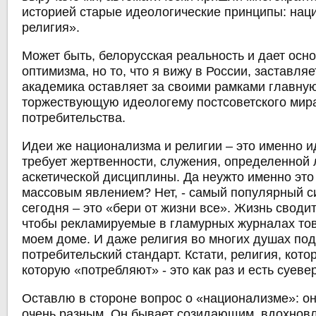
историей старые идеологические принципы: нац
религия».
Может быть, белорусская реальность и дает осн
оптимизма, но то, что я вижу в России, заставляет
академика оставляет за своими рамками главну
торжествующую идеологему постсоветского мир
потребительства.
Идеи же национализма и религии – это именно ид
требует жертвенности, служения, определенной 
аскетической дисциплины. Да неужто именно это
массовым явлением? Нет, - самый популярный 
сегодня – это «бери от жизни все». Жизнь сводит
чтобы рекламируемые в гламурных журналах тов
моем доме. И даже религия во многих душах под
потребительский стандарт. Кстати, религия, котор
которую «потребляют» - это как раз и есть суеве
Оставлю в стороне вопрос о «национализме»: о
очень разным. Он бывает созидающим, вдохнов