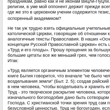
праздникам, равно как и не иконам Вицли-Пуцли.
религии, в уме мой оппонент держит прежде все
где же это в церковном учении содержится тезис
оспоренный академиком?
Не так уж трудно взять официальные учительны
католической Церкви, говорящие об отношении к 
аналогичные тексты Православия. В наших «Ос
концепции Русской Православной Церкви» есть 
«Труд и его плоды». Прошу прощения за большую
большие цитаты все же меньший грех, чем голо
Итак:
«Труд является органичным элементом человече
книге Бытия говорится, что вначале "не было че
возделывания земли" (Быт. 2. 5); создав райский
в нем человека, "чтобы возделывать и хранить его
Труд - это творческое раскрытие человека, котор
изначального богоподобия дано быть сотворцом
Господа. С христианской точки зрения труд сам 
безусловной ценностью. Труд не богоугоден, ес