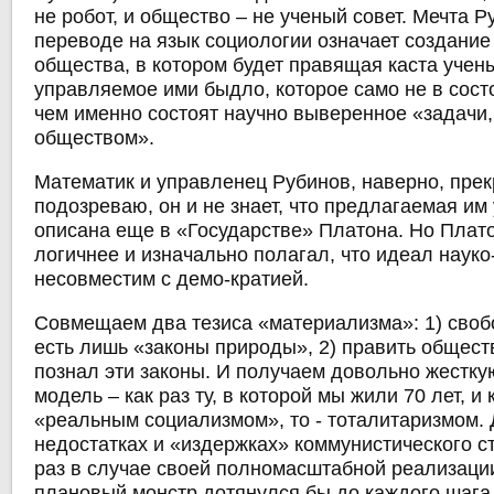
не робот, и общество – не ученый совет. Мечта Р
переводе на язык социологии означает создание
общества, в котором будет правящая каста учен
управляемое ими быдло, которое само не в сост
чем именно состоят научно выверенное «задачи
обществом».
Математик и управленец Рубинов, наверно, прек
подозреваю, он и не знает, что предлагаемая им
описана еще в «Государстве» Платона. Но Плат
логичнее и изначально полагал, что идеал науко
несовместим с демо-кратией.
Совмещаем два тезиса «материализма»: 1) свобо
есть лишь «законы природы», 2) править общест
познал эти законы. И получаем довольно жестк
модель – как раз ту, в которой мы жили 70 лет, и 
«реальным социализмом», то - тоталитаризмом. 
недостатках и «издержках» коммунистического ст
раз в случае своей полномасштабной реализации
плановый монстр дотянулся бы до каждого шага