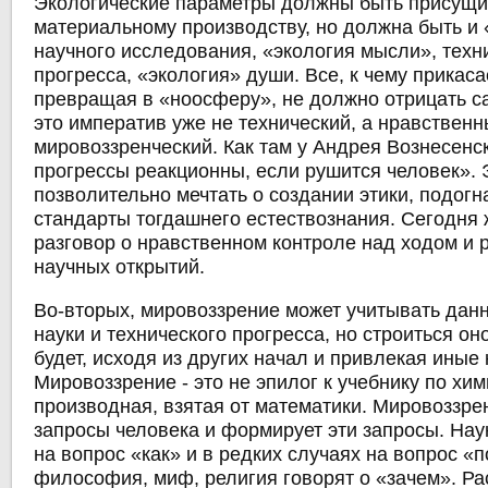
Экологические параметры должны быть присущи
материальному производству, но должна быть и 
научного исследования, «экология мысли», техн
прогресса, «экология» души. Все, к чему прикаса
превращая в «ноосферу», не должно отрицать са
это императив уже не технический, а нравственн
мировоззренческий. Как там у Андрея Вознесенс
прогрессы реакционны, если рушится человек». 
позволительно мечтать о создании этики, подогн
стандарты тогдашнего естествознания. Сегодня 
разговор о нравственном контроле над ходом и 
научных открытий.
Во-вторых, мировоззрение может учитывать дан
науки и технического прогресса, но строиться он
будет, исходя из других начал и привлекая иные
Мировоззрение - это не эпилог к учебнику по хим
производная, взятая от математики. Мировоззре
запросы человека и формирует эти запросы. Нау
на вопрос «как» и в редких случаях на вопрос «п
философия, миф, религия говорят о «зачем». Р