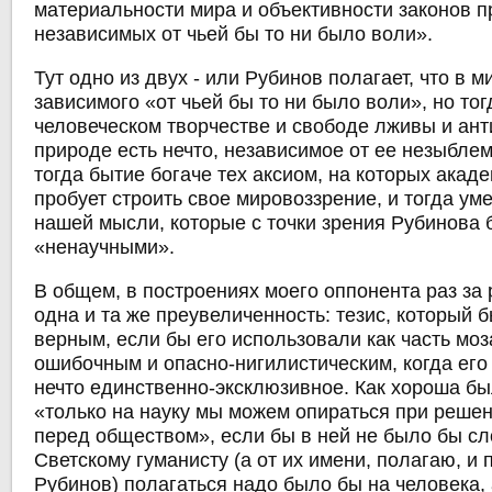
материальности мира и объективности законов 
независимых от чьей бы то ни было воли».
Тут одно из двух - или Рубинов полагает, что в м
зависимого «от чьей бы то ни было воли», но тог
человеческом творчестве и свободе лживы и ант
природе есть нечто, независимое от ее незыблем
тогда бытие богаче тех аксиом, на которых акад
пробует строить свое мировоззрение, и тогда ум
нашей мысли, которые с точки зрения Рубинова 
«ненаучными».
В общем, в построениях моего оппонента раз за
одна и та же преувеличенность: тезис, который 
верным, если бы его использовали как часть моз
ошибочным и опасно-нигилистическим, когда ег
нечто единственно-эксклюзивное. Как хороша б
«только на науку мы можем опираться при решен
перед обществом», если бы в ней не было бы сл
Светскому гуманисту (а от их имени, полагаю, и 
Рубинов) полагаться надо было бы на человека, 