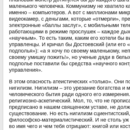
маленького человечка. Коммунизму не хватило ка
именно – компьютеров. А вот с миллионами мик
видеокамер, с деньгами, которые «отмерли», пр
электронные «баллы заслуг», с мобильными те
работающими в режиме прослушек – каждое дых
«научным». То есть таким, каким его хотели бы 
управленцы. И кричал бы Достоевский (или его «
подполья»): «а я хочу по своему маленькому, не
своему умишку пожить!», но ученые дяди в белых
подполье поставили бы средства «научного конт
управления».
В этом опасность атеистических «только». Они 
нигилизм. Нигилизм – это урезание богатства и 
человеческого бытия ради одного его измерения
религиозно-аскетический. Мол, то, что не пропис
предписано в нашем священном уставе, не долж
существование. Но есть нигилизм сциентистский,
философско-материалистический. И не столь уж 
во имя чего и чем тебя отрицают: книгой или ко