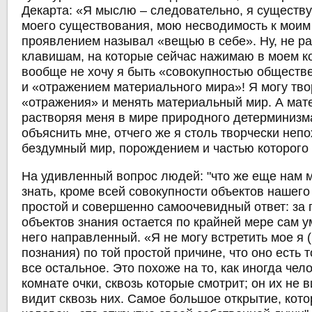
Декарта: «Я мыслю – следовательно, я существу
моего существования, мою несводимость к моим
проявлением называл «вещью в себе». Ну, не ра
клавишам, на которые сейчас нажимаю в моем к
вообще не хочу я быть «совокупностью общест
и «отражением материального мира»! Я могу тво
«отражения» и менять материальный мир. А мат
растворяя меня в мире природного детерминизм
объяснить мне, отчего же я столь творчески неп
бездумный мир, порождением и частью которого
На удивленный вопрос людей: "что же еще нам 
знать, кроме всей совокупности объектов нашего 
простой и совершенно самоочевидный ответ: за
объектов знания остается по крайней мере сам у
него направленный. «Я не могу встретить мое я (
познания) по той простой причине, что оно есть т
все остальное. Это похоже на то, как иногда чел
комнате очки, сквозь которые смотрит; он их не в
видит сквозь них. Самое большое открытие, кот