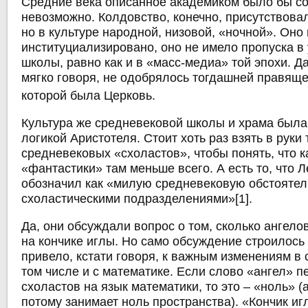
Средние века описанное академиком было бы с
невозможно. Колдовство, конечно, присутствовал
но в культуре народной, низовой, «ночной». Оно
институциализировано, оно не имело пропуска в
школы, равно как и в «масс-медиа» той эпохи. Д
мягко говоря, не одобрялось тогдашней правяще
которой была Церковь.
Культура же средневековой школы и храма была
логикой Аристотеля. Стоит хоть раз взять в руки
средневековых «схоластов», чтобы понять, что к
«фантастики» там меньше всего. А есть то, что 
обозначил как «милую средневековую обстоятел
схоластическими подразделениями»[1].
Да, они обсуждали вопрос о том, сколько ангело
на кончике иглы. Но само обсуждение строилось
привело, кстати говоря, к важным изменениям в 
том числе и с математике. Если слово «ангел» п
схоластов на язык математики, то это – «ноль» (
потому занимает ноль пространства). «Кончик игл