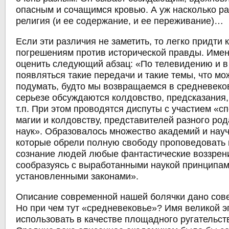
опасным и сочащимся кровью. А уж насколько р
религия (и ее содержание, и ее переживание)…
Если эти различия не заметить, то легко придти
погрешениям против исторической правды. Имен
оценить следующий абзац: «По телевидению и в
появляться такие передачи и такие темы, что м
подумать, будто мы возвращаемся в средневеко
серьезе обсуждаются колдовство, предсказания,
т.п. При этом проводятся диспуты с участием «с
магии и колдовству, представителей разного р
наук». Образовалось множество академий и нау
которые обрели полную свободу проповедовать 
сознание людей любые фантастические воззрени
сообразуясь с выработанными наукой принципам
установленными законами».
Описание современной нашей болячки дано сов
Но при чем тут «средневековье»? Имя великой э
использовать в качестве площадного ругательств