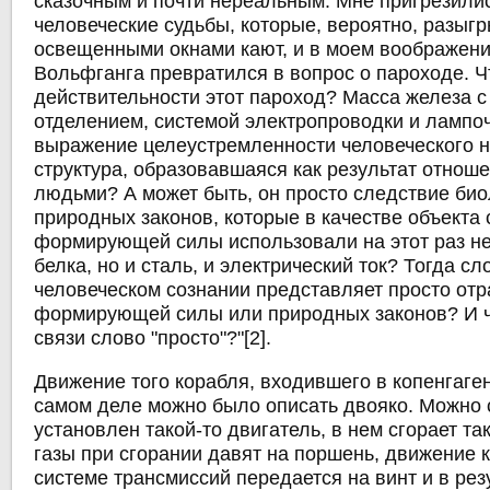
сказочным и почти нереальным. Мне пригрезилис
человеческие судьбы, которые, вероятно, разыг
освещенными окнами кают, и в моем воображени
Вольфганга превратился в вопрос о пароходе. Ч
действительности этот пароход? Масса железа 
отделением, системой электропроводки и лампо
выражение целеустремленности человеческого 
структура, образовавшаяся как результат отнош
людьми? А может быть, он просто следствие био
природных законов, которые в качестве объекта 
формирующей силы использовали на этот раз н
белка, но и сталь, и электрический ток? Тогда сл
человеческом сознании представляет просто отр
формирующей силы или природных законов? И чт
связи слово "просто"?"[2].
Движение того корабля, входившего в копенгаген
самом деле можно было описать двояко. Можно с
установлен такой-то двигатель, в нем сгорает та
газы при сгорании давят на поршень, движение к
системе трансмиссий передается на винт и в рез