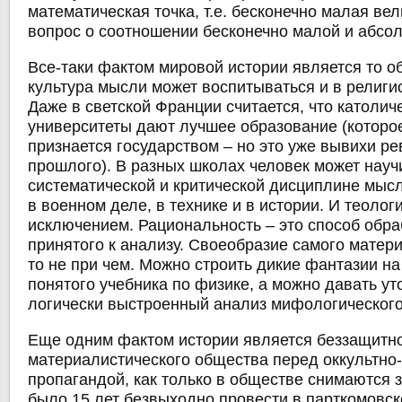
математическая точка, т.е. бесконечно малая вел
вопрос о соотношении бесконечно малой и абсо
Все-таки фактом мировой истории является то об
культура мысли может воспитываться и в религи
Даже в светской Франции считается, что католич
университеты дают лучшее образование (которое
признается государством – но это уже вывихи р
прошлого). В разных школах человек может науч
систематической и критической дисциплине мысл
в военном деле, в технике и в истории. И теолог
исключением. Рациональность – это способ обра
принятого к анализу. Своеобразие самого матер
то не при чем. Можно строить дикие фантазии на
понятого учебника по физике, а можно давать у
логически выстроенный анализ мифологического
Еще одним фактом истории является беззащитн
материалистического общества перед оккультно-
пропагандой, как только в обществе снимаются 
было 15 лет безвыходно провести в парткомовск