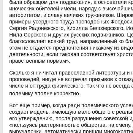
была образцом для подражания, а основатели к
иноческих обителей имели, наряду с высочайши
авторитетом, и славу великих тружеников. Широ
примеры усердного труда преподобных Феодосия
Сергия Радонежского, Кирилла Белозерского, И
Нила Сорского и других русских подвижников. Ц
благословляет всякий труд, направленный ко бл
этом не отдается предпочтения никакому из вид
деятельности, если таковая соответствует христ
нравственным нормам».
Сколько я ни читал православной литературы и
проповедей, нигде не встречал призывов к отказу
числе и от труда физического. Так что не всегда
полемику вполне корректно.
Вот еще пример, когда ради полемического успе
создает модель, имеющую мало общего с реаль
его утверждению, после разрушения советской 
«пользуясь растерянностью общества, на смену,
выручалочки, автоматически пришли многократ