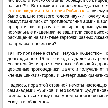
нас доселе только сектанты обращались к народ
раньше?!». Вот такой же вопрос досаждал мне, к
статью академика Анатолия Рубинова
– почему ж
было слышно трезвого голоса науки? Почему Ак
самоустранилась от противостояния армии шарл
превративших страну в «кашпир во время чумак
нормальные академики не защитили свое высоко
расхищения на визитные карточки разных лжеак
на ярмарке тщеславия?
Так что появление статьи «Наука и общество» -
долгожданное. 15 лет о вреде гадалок и астроло
«целителей», и просто «ученых с большой дорог
церковные проповедники. За что и получали от 
клейма «инквизиторов» и «нетерпимых фанатик
Надеюсь, пора этой странной немоты настоящих
сам академик Рубинов, и его коллеги будут внов
возвращаться к тому пакету тем, которые обозна
«Наука и общество».