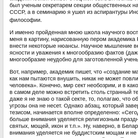
был ученым секретарем секции общественных н
СССР, а в семинарию я ушел из аспирантуры Ин
философии.
И именно пройденная мною школа научного вос
меня в картину, нарисованную пером академика 
внести некоторые нюансы. Научное мышление в
ясности и уважения к многообразию фактов (даж
многообразие неудобно для заготовленной учены
Вот, например, академик пишет, что «создание м
как нам пытаются внушить, никак не может повл
человека». Конечно, мир сект необозрим, и в како
в самом деле можно встретить столь странный те
даже я не знаю о такой секте, то, полагаю, что 
угрозы она не несет. Однако абзац, который зав
тезисом, начинается вполне определенно: «Сего
больше внимания уделяется религиозным празд
святых, мощей, икон и т.п.». Ну, наверно, в Бел
внимания уделяется не буддистским мощам и не