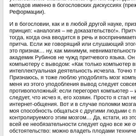
методов именно в богословских дискуссиях (пре
Реформации).
И в богословии, как и в любой другой науке, при
принцип: «аналогия – не доказательство!». Прит
тогда, когда она вводится в речь и воспринимает
притча. Если же говорящий или слушающий этог
это признак… ну, как минимум, невнимательности
академик Рубинов не чужд притчевого языка. Он
компьютеру с выводом: «Как только компьютер в
интеллектуальная деятельность исчезла. Точно т
Признаюсь, я тоже люблю уподоблять мозг комп
меня из этого уподобления вывод следует совс
противоположный: если перегорел компьютер – и
следует, что исчез я, его хозяин. Просто я стал 
интернет-общения. Вот и в случае поломки мозга,
моя способность общаться с другими людьми с 
контролируемого этим мозгом… Да, кстати, из эт
всей ее необязательности следует одно все же 
обстоятельство: можно владеть плодами техниче