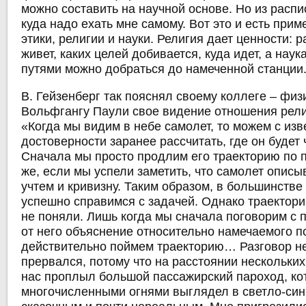
можно составить на научной основе. Но из распи
куда надо ехать мне самому. Вот это и есть при
этики, религии и науки. Религия дает ценности: 
живет, каких целей добивается, куда идет, а наук
путями можно добраться до намеченной станции
В. Гейзенберг так пояснял своему коллеге – фи
Вольфгангу Паули свое видение отношения рели
«Когда мы видим в небе самолет, то можем с из
достоверности заранее рассчитать, где он будет 
Сначала мы просто продлим его траекторию по 
же, если мы успели заметить, что самолет описы
учтем и кривизну. Таким образом, в большинстве
успешно справимся с задачей. Однако траектор
не поняли. Лишь когда мы сначала поговорим с 
от него объяснение относительно намечаемого п
действительно поймем траекторию… Разговор н
прервался, потому что на расстоянии нескольких
нас проплыл большой пассажирский пароход, ко
многочисленными огнями выглядел в светло-син