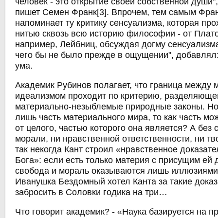
человек - это открытие своей собственной души"
пишет Семен Франк[3]. Впрочем, тем самым Фра
напоминает ту критику сенсуализма, которая про
нитью сквозь всю историю философии - от Плато
например, Лейбниц, обсуждая догму сенсуализма 
чего бы не было прежде в ощущении", добавлял:
ума.
Академик Рубинов полагает, что граница между
идеализмом проходит по критерию, разделяюще
материально-незыблемые природные законы. Но 
лишь часть материального мира, то как часть мо
от целого, частью которого она является? А без 
морали, ни нравственной ответственности, ни т
так некогда Кант строил «нравственное доказат
Бога»: если есть только материя с присущим ей 
свобода и мораль оказываются лишь иллюзиями
Иванушка Бездомный хотел Канта за такие доказ
забросить в Соловки годика на три…
Что говорит академик? - «Наука базируется на п