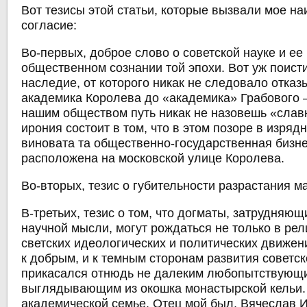
Вот тезисы этой статьи, которые вызвали мое н
согласие:
Во-первых, доброе слово о советской науке и ее
общественном сознании той эпохи. Вот уж поисти
наследие, от которого никак не следовало отказ
академика Королева до «академика» Грабового 
нашим обществом путь никак не назовешь «сла
ирония состоит в том, что в этом позоре в изряд
виновата та общественно-государственная бизнес
расположена на московской улице Королева.
Во-вторых, тезис о губительности разрастания м
В-третьих, тезис о том, что догматы, затрудняющ
научной мысли, могут рождаться не только в рели
светских идеологических и политических движени
к добрым, и к темным сторонам развития советск
прикасался отнюдь не далеким любопытствующ
выглядывающим из окошка монастырской кельи.
академической семье. Отец мой был, Вячеслав 