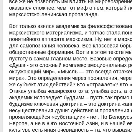
все же не позволять им влиять на мировоззрение
оказался сложнее, чем тот миф о нем, который 
марксистско-ленинская пропаганда.
Вот только взялся академик за философствован
марксистского материализма, и тотчас стала по
понятийного аппарата марксизма. Ну, нет в марк
для самопознания человека. Все классовая борь
общественные формации. Вот и в этом тексте м
пустоту в самом главном месте. Базовые определ
«Душа - это сложный комплекс эмоциональных р
окружающий мир». «Мысль — это всегда отраже
мира». Это определения через проявления, чере
же субъект этих действий? Кто «отражает»? Кто 
Этакая улыбка чеширского кота: улыбка есть, а к
академик исповедует буддизм – пусть так прямо 
буддизме ключевая доктрина – это доктрина «ан
несуществования души: действия и проявления е
проявляющейся «субстанции» - нет. Но Белорусь
Европе, а не в Юго-Восточной Азии, и в нашей е
культуре есть иная очевидность – та, что вырази