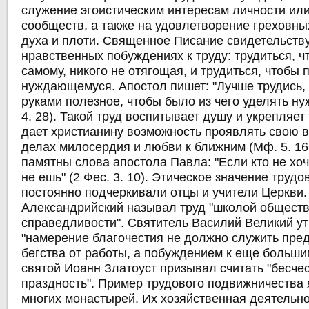
служение эгоистическим интересам личности или
сообществ, а также на удовлетворение греховны
духа и плоти. Священное Писание свидетельству
нравственных побуждениях к труду: трудиться, ч
самому, никого не отягощая, и трудиться, чтобы 
нуждающемуся. Апостол пишет: "Лучше трудись,
руками полезное, чтобы было из чего уделять н
4. 28). Такой труд воспитывает душу и укрепляет
дает христианину возможность проявлять свою в
делах милосердия и любви к ближним (Мф. 5. 16; 
памятны слова апостола Павла: "Если кто не хоче
не ешь" (2 Фес. 3. 10). Этическое значение труд
постоянно подчеркивали отцы и учители Церкви.
Александрийский называл труд "школой общест
справедливости". Святитель Василий Великий ут
"намерение благочестия не должно служить пре
бегства от работы, а побуждением к еще больши
святой Иоанн Златоуст призывал считать "бесчес
праздность". Пример трудового подвижничества 
многих монастырей. Их хозяйственная деятельно