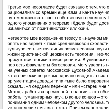
Третье мое несогласие будет связано с тем, что
рационализм со времен еще Юма и Канта научи
путем доказывать свою собственную неполноту. 
одного упоминания о теореме Гёделя будет дост
избавиться от позитивистских иллюзий.
Четвертое мое возражение тезису о «научном м
опять нас вернет к теме средневековой схоласти
культуре есть четкая линия размежевания науки 
жизни христианской церкви есть теология. Тео-л
присутствия логики в мире религии. В университ
пор есть факультеты богословия. Могу уверить г
на ученых советах Московской Духовной Академ
категорически не рекомендовано вводить в сист
аргументации доводы типа «мне было откровени
сказал», «я сердцем пережил» или «старец мне 
Методы работы современной теологии – это об
работы гуманитарных наук. В конце концов – это
понимания одним человеком другого человека, т
установление смысла текста. Причем зарождалис