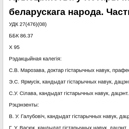
беларускага народа. Частк
УДК 27(476)(08)
ББК 86.37
Х 95
Рэдакцыйная калегія:
С.В. Марозава, доктар гістарычных навук, прафе
Э.С. Ярмусік, кандыдат гістарычных навук, дацэн
С.У. Сілава, кандыдат гістарычных навук, дацэнт.
Рэцэнзенты:
В. У. Галубовіч, кандыдат гістарычных навук, дац
Г. У. Васюк, кандыдат гістарычных навук, дацэнт.