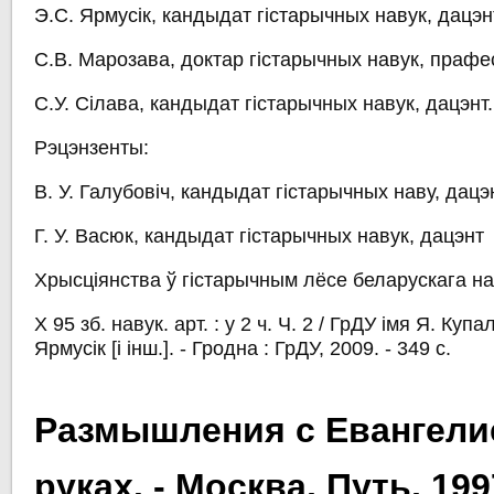
Э.С. Ярмусік, кандыдат гістарычных навук, дацэн
С.В. Марозава, доктар гістарычных навук, прафе
С.У. Сілава, кандыдат гістарычных навук, дацэнт.
Рэцэнзенты:
В. У. Галубовіч, кандыдат гістарычных наву, дацэ
Г. У. Васюк, кандыдат гістарычных навук, дацэнт
Хрысціянства ў гістарычным лёсе беларускага на
Х 95 зб. навук. арт. : у 2 ч. Ч. 2 / ГрДУ імя Я. Куп
Ярмусік [і інш.]. - Гродна : ГрДУ, 2009. - 349 с.
Размышления с Евангели
руках. - Москва, Путь, 199