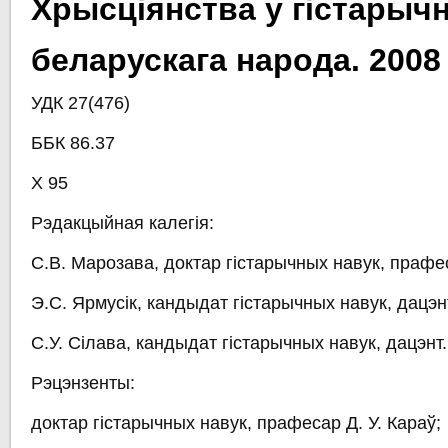
Хрысціянства у гістарыч
беларускага народа. 2008
УДК 27(476)
ББК 86.37
Х 95
Рэдакцыйная калегія:
С.В. Марозава, доктар гістарычных навук, прафе
Э.С. Ярмусік, кандыдат гістарычных навук, дацэн
С.У. Сілава, кандыдат гістарычных навук, дацэнт.
Рэцэнзенты:
доктар гістарычных навук, прафесар Д. У. Караў;