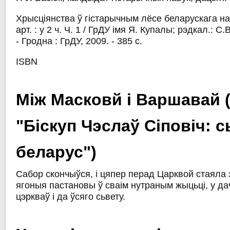
Хрысціянства ў гістарычным лёсе беларускага нар
арт. : у 2 ч. Ч. 1 / ГрДУ імя Я. Купалы; рэдкал.: С.В
- Гродна : ГрДУ, 2009. - 385 с.
ISBN
Між Масковй і Варшавай (з
"Біскуп Чэслаў Сіповіч: с
беларус")
Сабор скончыўся, i цяпер перад Царквой стаяла
ягоныя пастановы ў сваім нутраным жыцьці, у да
цэркваў i да ўсяго сьвету.