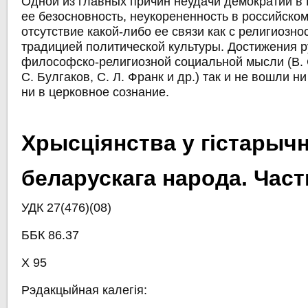
Одной из главных причин неудачи демократии в 
ее безосновность, неукорененность в российском
отсутствие какой-либо ее связи как с религиознос
традицией политической культуры. Достижения р
философско-религиозной социальной мысли (В. С
С. Булгаков, С. Л. Франк и др.) так и не вошли н
ни в церковное сознание.
Хрысціянства у гістарыч
беларускага народа. Частк
УДК 27(476)(08)
ББК 86.37
Х 95
Рэдакцыйная калегія: