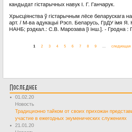
кандыдат гістарычных навук І. Г. Ганчарук.
Хрысціянства ў гістарычным лёсе беларускага нар
арт. / М-ва адукацыі Рэсп. Беларусь, ГрДУ імя Я. К
НАНБ; рэдкал.: С.В. Марозава [і інш.]. - Гродна : Г
1
2
3
4
5
6
7
8
9
…
следующая 
Страницы
Последнее
01.02.20
Новость
Традиционно тайком от своих прихожан предста
участие в ежегодных экуменических служениях
21.01.20