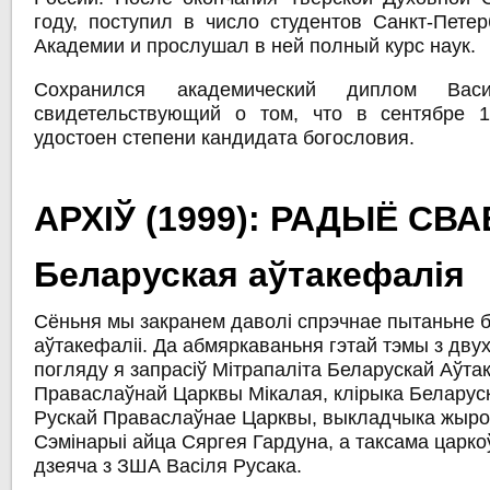
году, поступил в число студентов Санкт-Петер
Академии и прослушал в ней полный курс наук.
Сохранился академический диплом Васи
свидетельствующий о том, что в сентябре 
удостоен степени кандидата богословия.
АРХІЎ (1999): РАДЫЁ СВ
Беларуская аўтакефалія
Сёньня мы закранем даволі спрэчнае пытаньне 
аўтакефаліі. Да абмяркаваньня гэтай тэмы з дву
погляду я запрасіў Мітрапаліта Беларускай Аўт
Праваслаўнай Царквы Мікалая, клірыка Беларус
Рускай Праваслаўнае Царквы, выкладчыка жыро
Сэмінарыі айца Сяргея Гардуна, а таксама царко
дзеяча з ЗША Васіля Русака.