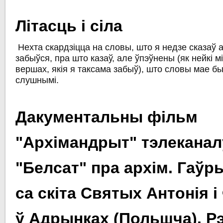
Літасць і сіла
Нехта скардзіцца на словы, што я недзе сказаў а
забыўся, пра што казаў, але ўпэўнены (як нейкі м
вершах, якія я таксама забыў), што словы мае бы
слушнымі.
Дакументальны фільм
"Архімандрыт" тэлеканал
"Белсат" пра архім. Гаўры
са скіта Святыx Антонія і
ў Адрынкаx (Польшча). 