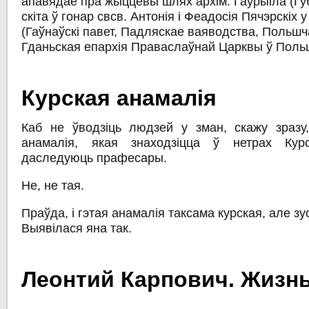
апавядае пра жыццёвы шлях архім. Гаўрыіла (Гу
скіта ў гонар свсв. Антонія і Феадосія Пячэрскіх
(Гаўнаўскі павет, Падляскае ваяводства, Польшч
Гданьская епархія Праваслаўнай Царквы ў Поль
Курская анамалія
Каб не ўводзіць людзей у зман, скажу зразу
анамалія, якая знаходзіцца ў нетрах Кур
даследуюць прафесары.
Не, не тая.
Праўда, і гэтая анамалія таксама курская, але зу
Выявілася яна так.
Леонтий Карпович. Жизнь