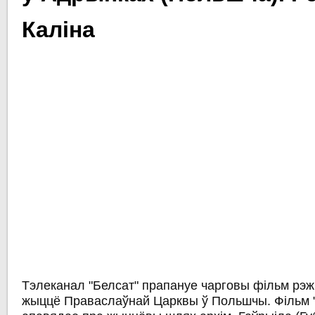
Каліна
Тэлеканал "Белсат" прапануе чарговы фільм рэ
жыццё Праваслаўнай Царквы ў Польшчы. Фільм 