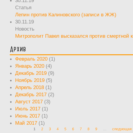
30.11.19
Статья
Лепин против Калиновского (записи в ЖЖ)
30.11.19
Новость
Митрополит Павел высказался против смертной 
Архив
Февраль 2020
(1)
Январь 2020
(4)
Декабрь 2019
(9)
Ноябрь 2019
(5)
Апрель 2018
(1)
Декабрь 2017
(2)
Август 2017
(3)
Июль 2017
(1)
Июнь 2017
(1)
Май 2017
(1)
1
2
3
4
5
6
7
8
9
…
следующая 
Страницы