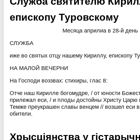
Служба святителю Кирил
епископу Туровскому
Месяца априлиа в 28-й день
СЛУЖБА
иже во святых отцу нашему Кириллу, епископу Т
НА МАЛОЙ ВЕЧЕРНИ
На Господи воззвах: стихиры, глас 8:
Отче наш Кирилле богомудре, / от юности Боже
прилежал еси, / и плоды достойны Христу Царю п
Темже преукрашен славы венцем // возшел еси 
обители.
Хрысціянства у гістарыч