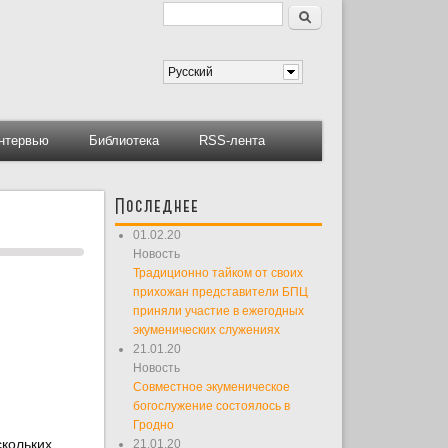
Поиск
Форма поиска
Русский
нтервью
Библиотека
RSS-лента
Последнее
01.02.20
Новость
Традиционно тайком от своих
прихожан представители БПЦ
приняли участие в ежегодных
экуменических служениях
21.01.20
Новость
Совместное экуменическое
богослужение состоялось в
Гродно
скольких
21.01.20