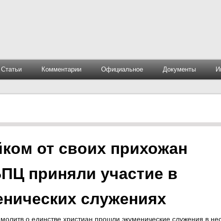
Статьи
Комментарии
Официальное
Документы
И
ком от своих прихожан
ПЦ приняли участие в
енических служениях
олитв о единстве христиан прошли экуменические служения в не