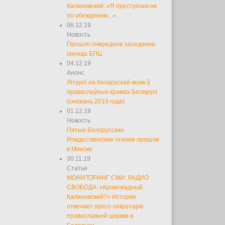
Калиновский: «Я преступник не
по убеждению...»
06.12.19
Новость
Прошло очередное заседание
синода БПЦ
04.12.19
Анонс
Літургіі на беларускай мове ў
праваслаўных храмах Беларусі
(снежань 2019 года)
01.12.19
Новость
Пятые Белорусские
Рождественские чтения прошли
в Минске
30.11.19
Статья
МОНИТОРИНГ СМИ: РАДИО
СВОБОДА: «Кровожадный
Калиновский?» Историк
отвечает пресс-секретарю
православной церкви в