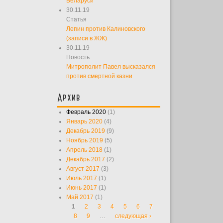
Беларуси
30.11.19
Статья
Лепин против Калиновского
(записи в ЖЖ)
30.11.19
Новость
Митрополит Павел высказался
против смертной казни
Архив
Февраль 2020
(1)
Январь 2020
(4)
Декабрь 2019
(9)
Ноябрь 2019
(5)
Апрель 2018
(1)
Декабрь 2017
(2)
Август 2017
(3)
Июль 2017
(1)
Июнь 2017
(1)
Май 2017
(1)
1
2
3
4
5
6
7
Страницы
8
9
…
следующая ›