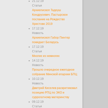
21.12.19
Статья
Архиепископ Тадеуш
Кондрусевич. Пастырское
послание на Рождество
Христово 2019
17.12.19
Новость
Архиепископ Габор Пинтер
покидает Беларусь
17.12.19
Статья
Многие из немногих
14.12.19
Новость
Прошло очередное ежегодное
собрание Минской епархии БПЦ
10.12.19
Новость
Дмитрий Киселев раскритиковал
позицию РПЦ по ЭКО и
суррогатному материнству
09.12.19
Статья