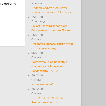
ко события
Новость
Неделя молитв о единстве
христиан началась 18 января
15.01.20
Проповедь
Зачем Бог стал человеком?
Отвечает митрополит Павел.
15.01.20
Статья
Осторожный пессимизм: итоги
католического года
06.01.20
Статья
Рождественское послание
митрополита Минского и
Заславского ПАВЛА
26.12.19
Статья
Кто хотел унии?
26.12.19
Статья
Патриаршее обращение на
Рождество Христово