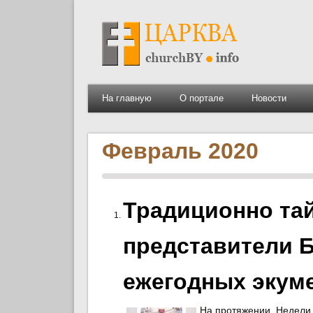
На главную
О портале
Новости
Февраль 2020
Традиционно тай
представители Б
ежегодных экум
На протяжении Недели м