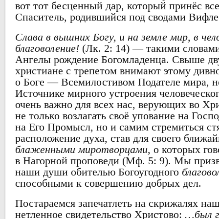
вот тот бесценный дар, который принёс вс
Спаситель, родившийся под сводами Вифл
Слава в вышних Богу, и на земле мир, в чел
благоволение!
(Лк. 2: 14) — такими словам
Ангелы рождение Богомладенца. Свыше дв
христиане с трепетом внимают этому дивн
о Боге — Всемилостивом Подателе мира, 
Источнике мирного устроения человеческо
очень важно для всех нас, верующих во Хр
не только возлагать своё упование на Госпо
на Его Промысл, но и самим стремиться с
расположение духа, став для своего ближа
блаженными миротворцами
, о которых г
в Нагорной проповеди (Мф. 5: 9). Мы приз
наши души обителью Богоугодного
благово
способными к совершению добрых дел.
Постараемся запечатлеть на скрижалях на
нетленное свидетельство Христово:
…был г