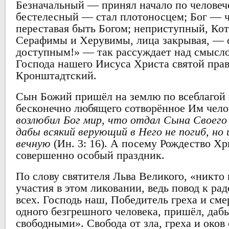
Безначальный — принял начало по человеч
бестелесный — стал плотоносцем; Бог — ч
переставая быть Богом; неприступный, Ко
Серафимы и Херувимы, лица закрывая, — с
доступным!» — так рассуждает над смысл
Господа нашего Иисуса Христа святой пр
Кронштадтский.
Сын Божий пришёл на землю по всеблагой 
бесконечно любящего сотворённое Им чело
возлюбил Бог мир, что отдал Сына Своего
дабы всякий верующий в Него не погиб, но
вечную
(Ин. 3: 16). А посему Рождество Х
совершенно особый праздник.
По слову святителя Льва Великого, «никто 
участия в этом ликовании, ведь повод к ра
всех. Господь наш, Победитель греха и сме
одного безгрешного человека, пришёл, дабы
свободными». Свобода от зла, греха и око