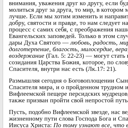
внимания, уважения друг ко другу, если бу
молиться друг за друга, то мир, в котором
лучше. Если мы хотим изменить и направи
добру, святости и правде, то нам следует на
процесс с самих себя, с преображения наш
Евангельских заповедей. Только в этом слу
дары Духа Святого —
любовь, радость, ми
долготерпение, благость, милосердие, вера
воздержание
(Гал. 5: 22-23) — могут стать
созидания Царства Божия, которое, по сло
Спасителя, внутри нас есть (Лк.17: 21).
Размышляя сегодня о Боговоплощении Сын
Спасителя мира, и о пройденном трудном и
Вифлеемской пещере персидских мудрецов,
также призван пройти свой непростой путь 
Пусть, подобно Вифлеемской звезде, нас ве
жизненному пути слова Господа Бога и Сп
Иисуса Христа:
По тому узнают все, что 