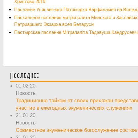
Христово 2019
Пасланне Усясветнага Патрыярха Варфаламея на Вялікд
Пасхальное послание митрополита Минского и Заславско
Патриаршего Экзарха всея Беларуси
Пастырскае пасланне Мітрапаліта Тадэвуша Кандрусевіча 
Последнее
01.02.20
Новость
Традиционно тайком от своих прихожан предста
участие в ежегодных экуменических служениях
21.01.20
Новость
Совместное экуменическое богослужение состоял
21.01.20