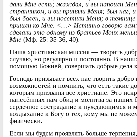
дали Мне есть; жаждал, и вы напоили Мен
странником, и вы приняли Меня; был наг, и
был болен, и вы посетили Меня; в темнице 
пришли ко Мне. <…
>
Истинно говорю вам:
сделали это одному из братьев Моих меньш
Мне
(Мф. 25: 35-36, 40).
Наша христианская миссия — творить добро
случаю, но регулярно и постоянно. В наших
помощью Божией, совершать добрые дела 
Господь призывает всех нас творить добро
возможностей и помнить, что есть такие до
которым призваны все христиане. Это иск
нанесённых нам обид и молитва за наших 
сердечное сострадание к нуждающимся и 
воздыхание к Богу о тех, кому мы не може
физически.
Если мы будем проявлять больше терпения,