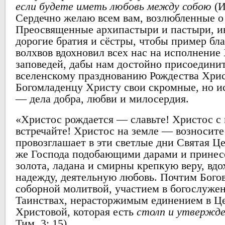
если будете иметь любовь между собою
(И
Сердечно желаю всем вам, возлюбленные о
Преосвященные архипастыри и пастыри, и
дорогие братия и сёстры, чтобы пример бл
волхвов вдохновил всех нас на исполнение
заповедей, дабы нам достойно присоединит
вселенскому празднованию Рождества Хрис
Богомладенцу Христу свои скромные, но и
— дела добра, любви и милосердия.
«Христос рождается — славьте! Христос с
встречайте! Христос на земле — возносит
провозглашает в эти светлые дни Святая Ц
же Господа подобающими дарами и принес
золота, ладана и смирны крепкую веру, вд
надежду, деятельную любовь. Почтим Бог
соборной молитвой, участием в богослуже
Таинствах, нерасторжимым единением в Ц
Христовой, которая есть
столп и утвержд
Тим. 3: 15).