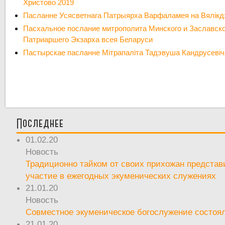
Христово 2019
Пасланне Усясветнага Патрыярха Варфаламея на Вялікд
Пасхальное послание митрополита Минского и Заславско
Патриаршего Экзарха всея Беларуси
Пастырскае пасланне Мітрапаліта Тадэвуша Кандрусевіча 
Последнее
01.02.20
Новость
Традиционно тайком от своих прихожан предста
участие в ежегодных экуменических служениях
21.01.20
Новость
Совместное экуменическое богослужение состоял
21.01.20