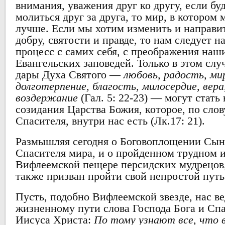
внимания, уважения друг ко другу, если бу
молиться друг за друга, то мир, в котором
лучше. Если мы хотим изменить и направи
добру, святости и правде, то нам следует на
процесс с самих себя, с преображения наш
Евангельских заповедей. Только в этом слу
дары Духа Святого —
любовь, радость, ми
долготерпение, благость, милосердие, вера
воздержание
(Гал. 5: 22-23) — могут стать
созидания Царства Божия, которое, по сло
Спасителя, внутри нас есть (Лк.17: 21).
Размышляя сегодня о Боговоплощении Сын
Спасителя мира, и о пройденном трудном и
Вифлеемской пещере персидских мудрецов,
также призван пройти свой непростой путь 
Пусть, подобно Вифлеемской звезде, нас ве
жизненному пути слова Господа Бога и Сп
Иисуса Христа:
По тому узнают все, что 