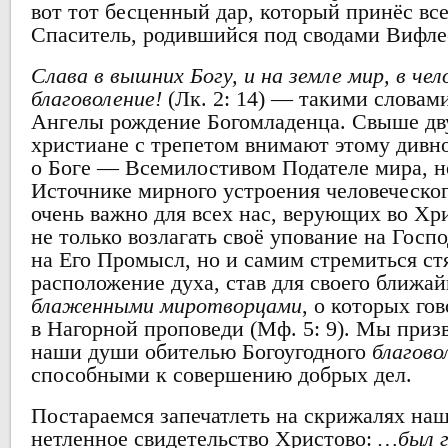
вот тот бесценный дар, который принёс вс
Спаситель, родившийся под сводами Вифл
Слава в вышних Богу, и на земле мир, в чел
благоволение!
(Лк. 2: 14) — такими словам
Ангелы рождение Богомладенца. Свыше дв
христиане с трепетом внимают этому дивн
о Боге — Всемилостивом Подателе мира, 
Источнике мирного устроения человеческо
очень важно для всех нас, верующих во Хр
не только возлагать своё упование на Госпо
на Его Промысл, но и самим стремиться с
расположение духа, став для своего ближа
блаженными миротворцами
, о которых г
в Нагорной проповеди (Мф. 5: 9). Мы приз
наши души обителью Богоугодного
благово
способными к совершению добрых дел.
Постараемся запечатлеть на скрижалях на
нетленное свидетельство Христово:
…был г