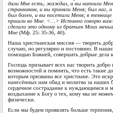
дали Мне есть; жаждал, и вы напоили Мен
странником, и вы приняли Меня; был наг, и
был болен, и вы посетили Меня; в темнице 
пришли ко Мне. <…
>
Истинно говорю вам:
сделали это одному из братьев Моих меньш
Мне
(Мф. 25: 35-36, 40).
Наша христианская миссия — творить добро
случаю, но регулярно и постоянно. В наших
помощью Божией, совершать добрые дела 
Господь призывает всех нас творить добро
возможностей и помнить, что есть такие до
которым призваны все христиане. Это иск
нанесённых нам обид и молитва за наших 
сердечное сострадание к нуждающимся и 
воздыхание к Богу о тех, кому мы не може
физически.
Если мы будем проявлять больше терпения,