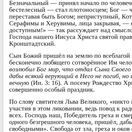
Безначальный — принял начало по человеч
бестелесный — стал плотоносцем; Бог — ч
переставая быть Богом; неприступный, Ко
Серафимы и Херувимы, лица закрывая, — с
доступным!» — так рассуждает над смысл
Господа нашего Иисуса Христа святой пр
Кронштадтский.
Сын Божий пришёл на землю по всеблагой 
бесконечно любящего сотворённое Им чело
возлюбил Бог мир, что отдал Сына Своего
дабы всякий верующий в Него не погиб, но
вечную
(Ин. 3: 16). А посему Рождество Х
совершенно особый праздник.
По слову святителя Льва Великого, «никто 
участия в этом ликовании, ведь повод к ра
всех. Господь наш, Победитель греха и сме
одного безгрешного человека, пришёл, дабы
свободными». Свобода от зла, греха и око