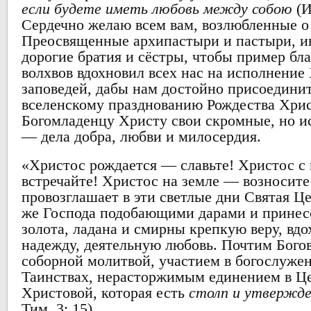
если будете иметь любовь между собою
(И
Сердечно желаю всем вам, возлюбленные о
Преосвященные архипастыри и пастыри, и
дорогие братия и сёстры, чтобы пример бл
волхвов вдохновил всех нас на исполнение
заповедей, дабы нам достойно присоединит
вселенскому празднованию Рождества Хрис
Богомладенцу Христу свои скромные, но и
— дела добра, любви и милосердия.
«Христос рождается — славьте! Христос с
встречайте! Христос на земле — возносит
провозглашает в эти светлые дни Святая Ц
же Господа подобающими дарами и принес
золота, ладана и смирны крепкую веру, вд
надежду, деятельную любовь. Почтим Бог
соборной молитвой, участием в богослуже
Таинствах, нерасторжимым единением в Ц
Христовой, которая есть
столп и утвержд
Тим. 3: 15).