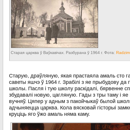
Старая царква ў Ваўкавічах. Разбурана ў 1964 г. Фота:
Radzim
Старую, драўляную, якая прастаяла амаль сто га
саветы яшчэ ў 1964 г. Зрабілі з яе прыбудову да
школы. Пасля і тую школу раскідалі, бярвенне спа
збудавалі новую, цагляную. Гады з тры таму і яе
вучняў. Цяпер у адным з пакойчыкаў былой школ
адчыняецца царква. Кола вясковай гісторыі замк
круціць яго ўжо амаль няма каму.