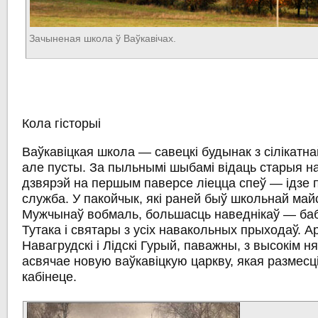
Зачыненая школа ў Ваўкавічах.
Кола гісторыі
Ваўкавіцкая школа — савецкі будынак з сілікатнай
але пусты. За пыльнымі шыбамі відаць старыя н
дзвярэй на першым паверсе ліецца спеў — ідзе
служба. У пакойчык, які раней быў школьнай майс
Мужчынаў вобмаль, большасць наведнікаў — бабу
Тутака і святары з усіх навакольных прыходаў. Ар
Навагрудскі і Лідскі Гурый, паважны, з высокім 
асвячае новую ваўкавіцкую царкву, якая размесц
кабінеце.