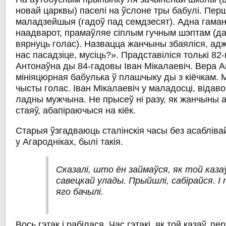
новай царквы) паселі на ўслоне тры бабулі. Пе
маладзейшыя (гадоў пад семдзесят). Адна гаманк
наадварот, прамаўляе сіплым гучным шэптам (д
вярнуць голас). Назвацца жанчыны збаяліся, ад
нас пасадзіце, мусіць?». Прадставіліся толькі 82
Антонаўна ды 84-гадовы Іван Мікалаевіч. Вера 
мініяцюрная бабулька ў плашчыку ды з кіёчкам.
чысты голас. Іван Мікалаевіч у маладосці, відаво
ладны мужчына. Не прысеў ні разу, як жанчыны 
стаяў, абапіраючыся на кіёк.
Старыя ўзгадваюць сталінскія часы без асаблівай
у Агародніках, былі такія.
Сказалі, што ён займаўся, як той каза
савецкай улады. Прыйшлі, сабірайся. І
яго бачылі.
Вось гэтак і рабілася. Час гэтакі, як той казаў, п