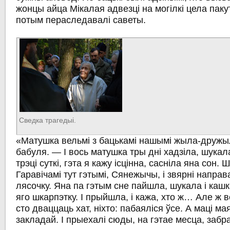
жонцы айца Мікалая адвезці на могілкі цела пакутн
потым пераследавалі саветы.
Сведка трагедыі.
«Матушка вельмі з бацькамі нашымі жыла-друж
бабуля. — І вось матушка тры дні хадзіла, шукала
трэці суткі, гэта я кажу ісцінна, сасніла яна сон. 
Гаравічамі тут гэтымі, Сянежычы, і звярні направ
лясочку. Яна па гэтым сне пайшла, шукала і кашк
яго шкарпэтку. І прыйшла, і кажа, хто ж… Але ж 
сто дваццаць хат, ніхто: пабаяліся ўсе. А маці м
закладай. І прыехалі сюды, на гэтае месца, забра