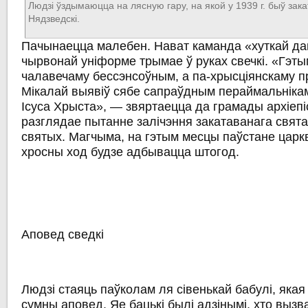
Людзі ўздымаюцца на лясную гару, на якой у 1939 г. быў зак
Нядзведскі.
Пачынаецца малебен. Нават каманда «хуткай да
чырвонай уніформе трымае ў руках свечкі. «Гэтым
чалавечаму бессэнсоўным, а па-хрысціянскаму 
Мікалай выявіў сябе сапраўдным пераймальніка
Ісуса Хрыста», — звяртаецца да грамады архіепі
разглядае пытанне залічэння закатаванага святар
святых. Магчыма, на гэтым месцы паўстане царква
хросны ход будзе адбывацца штогод.
Аповед сведкі
Людзі стаяць паўколам ля сівенькай бабулі, яка
сумны аповед. Яе бацькі былі адзінымі, хто выз