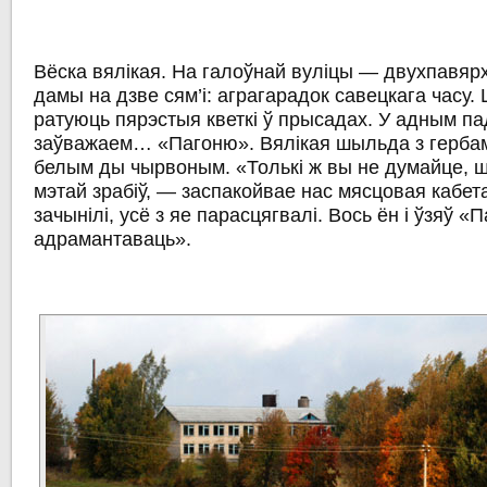
Вёска вялікая. На галоўнай вуліцы — двухпавя
дамы на дзве сям’і: аграгарадок савецкага часу
ратуюць пярэстыя кветкі ў прысадах. У адным п
заўважаем… «Пагоню». Вялікая шыльда з гербам
белым ды чырвоным. «Толькі ж вы не думайце, шт
мэтай зрабіў, — заспакойвае нас мясцовая кабет
зачынілі, усё з яе парасцягвалі. Вось ён і ўзяў «
адрамантаваць».