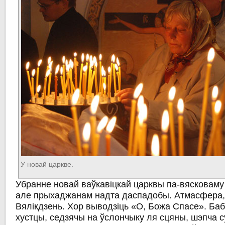
У новай царкве.
Убранне новай ваўкавіцкай царквы па-вясковаму 
але прыхаджанам надта даспадобы. Атмасфера,
Вялікдзень. Хор выводзіць «О, Божа Спасе». Ба
хустцы, седзячы на ўслончыку ля сцяны, шэпча 