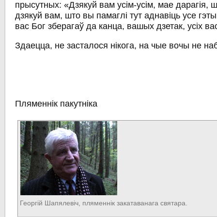
прысутных: «Дзякуй вам усім-усім, мае дарагія, 
дзякуй вам, што вы памаглі тут аднавіць усе гэты
вас Бог зберагаў да канца, вашых дзетак, усіх в
Здаецца, не засталося нікога, на чые вочы не наб
Пляменнік пакутніка
Георгій Шапялевіч, пляменнік закатаванага святара.