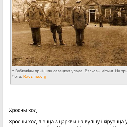
У Ваўкавічы прыйшла савецкая ўлада. Вясковы мітынг. На тры
Фота:
Radzima.org
Хросны ход
Хросны ход ліецца з царквы на вуліцу і кіруецца