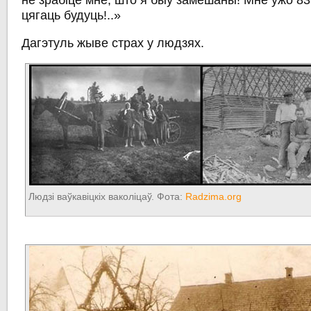
не зрабіце мне, што я быў замешаны! Мне ўжо 83
цягаць будуць!..»
Дагэтуль жыве страх у людзях.
Людзі ваўкавіцкіх ваколіцаў. Фота:
Radzima.org