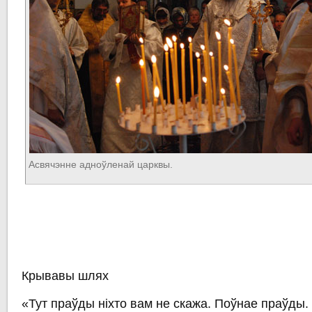
Асвячэнне адноўленай царквы.
Крывавы шлях
«Тут праўды ніхто вам не скажа. Поўнае праўды. 