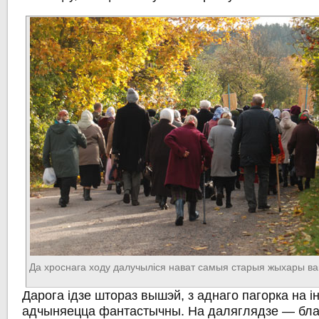
Да хроснага ходу далучыліся нават самыя старыя жыхары ва
Дарога ідзе штораз вышэй, з аднаго пагорка на і
адчыняецца фантастычны. На даляглядзе — бла