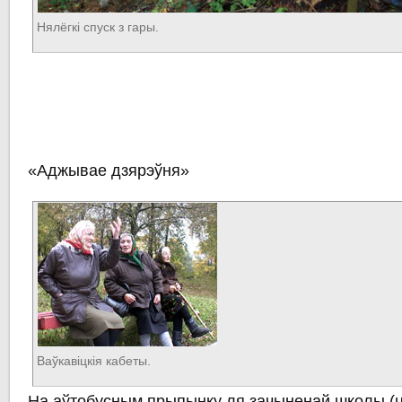
Нялёгкі спуск з гары.
«Аджывае дзярэўня»
Ваўкавіцкія кабеты.
На аўтобусным прыпынку ля зачыненай школы (ці