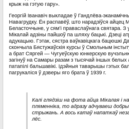
крыж на гэтую гару».
Георгій Іванавіч выкладае ў Гандлёва-эканаміч
Навагрудку. Ён распавёў, што нарадзіўся айцец Мі
Беласточчыне, у сям’і праваслаўнага святара. З 
Мікалай адзіны пайшоў па шляху бацькі. Дзеці а
адукацыю. Гэтак, сястра ваўкавіцкага бацюшкі Дар’
скончыла Бястужаўскія курсы ў Смольным інстыт
а брат Сяргей — Чугуеўскую юнкерскую вучэльню.
загінуў на Самары разам з тысячай іншых белых а
патапілі бальшавікі. Ідэйныя таварышы гэтых ба
пагрукаліся ў дзверы яго брата ў 1939 г.
Калі глядзіш на фота айца Мікалая і н
пляменніка, то адразу адчуваеш добр
стрыжань. А вось катаў напаткаў нез
лёс.