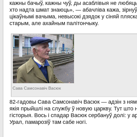
кажны бачыў, кажны чуў, ды асаблівыя не любяц
хто надта шмат знаюць», — абачліва кажа, зірн
цікаўнымі вачыма, невысокі дзядок у сіняй пляс
старым, але ахайным палітончыку.
Сава Самсонавіч Васюк
82-гадовы Сава Самсонавіч Васюк — адзін з ням
якія прыйшлі на службу ў новую царкву. Тут што 
гісторыя. Вось і спадар Васюк сербануў долі: у а
Урал, памарозіў там сабе ногі.