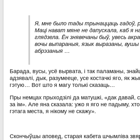
Я, мне было тады трынаццаць гадоў, 
Маці нават мяне не дапускала, каб я 
глядзела. Ён знявечаны быў, увесь акр
вочы выпараныя, язык выразаны, вушы
абрэзаныя …
Барада, вусы, усё вырвата, і так паламаны, знай
адзявалі, дык, разумееце, усе костачкі яго, як жы
гэтую… Вот што я магу толькі сказаць…
Пры немцах прыходзілі да матушкі, «дак давай, с
за ім». Але яна сказала: ужо я яго не падыму, хто
гэтага места, я нікому не скажу».
Скончыўшы аповед, старая кабета шчымліва звяр