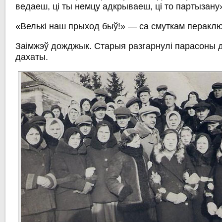
ведаеш, ці ты немцу адкрываеш, ці то партызану
«Велькі наш прыход быў!» — са смуткам перакл
Заімжэў дожджык. Старыя разгарнулі парасоны 
дахаты.