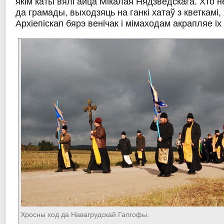
якім каты вялі айца Мікалая Нядзведскага. Хто 
да грамады, выходзяць на ганкі хатаў з кветкамі,
Архіепіскап бярэ венічак і мімаходам акрапляе іх
Хросны ход да Навагрудскай Галгофы.