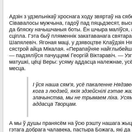
Адзін з удзельнікаў хроснага ходу звяртаў на сяб
Сівавалосы мужчына, гадоў пад пяцьдзесят, высо
да бляску начышчаныя боты. Ён шчыра маліўся,
сціпла. Гэта быў пляменнік закатаванага святара,
Шапялевіч. Ягоная маці, у дзявоцтве Клаўдзія Н
сястрой айца Мікалая. «Перапаўняе найглыбейша
— падзяліўся пачуццямі Георгій Віктаравіч. — У
матушкі, цёці Веры: усяму аддасца належнае, ус
месца.
І ўся наша сям’я, усё пакаленне Нядзвед
кога з людзей, якія здзейснілі гэтае жа
злачынства, мы не трымаем ліха. Уся
аддасца Творцам.
А мы ў душы пранясём на ўсю рэшту нашага жыц
гэтага добрага чалавека, пастыра Божага, які да