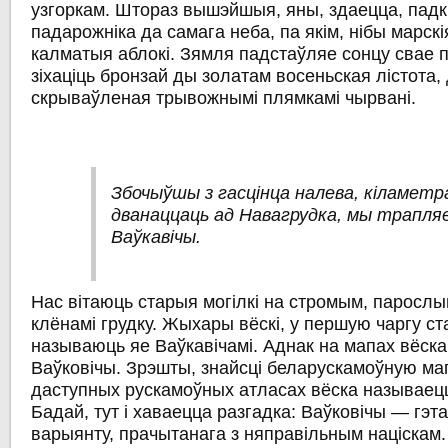
узгоркам. Штораз вышэйшыя, яны, здаецца, пад
падарожніка да самага неба, па якім, нібы марскі
калматыя аблокі. Зямля падстаўляе сонцу свае п
зіхаціць бронзай ды золатам восеньская лістота, 
скрываўленая трывожнымі плямкамі чырвані.
Збочыўшы з гасцінца налева, кіламетр
дванаццаць ад Навагрудка, мы трапляе
Ваўкавічы.
Нас вітаюць старыя могілкі на стромым, паросл
клёнамі грудку. Жыхары вёскі, у першую чаргу с
называюць яе Ваўкавічамі. Аднак на мапах вёска
Ваўковічы. Зрэшты, знайсці беларускамоўную мап
даступных рускамоўных атласах вёска называец
Бадай, тут і хаваецца разгадка: Ваўковічы — гэта
варыянту, прачытанага з няправільным націскам.