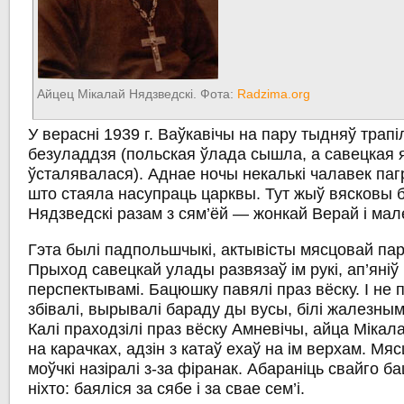
Айцец Мікалай Нядзведскі. Фота:
Radzima.org
У верасні 1939 г. Ваўкавічы на пару тыдняў трапі
безуладдзя (польская ўлада сышла, а савецкая 
ўсталявалася). Аднае ночы некалькі чалавек пагр
што стаяла насупраць царквы. Тут жыў вясковы
Нядзведскі разам з сям’ёй — жонкай Верай і мал
Гэта былі падпольшчыкі, актывісты мясцовай пар
Прыход савецкай улады развязаў ім рукі, ап’яніў
перспектывамі. Бацюшку павялі праз вёску. І не п
збівалі, вырывалі бараду ды вусы, білі жалезным
Калі праходзілі праз вёску Амневічы, айца Мікала
на карачках, адзін з катаў ехаў на ім верхам. М
моўчкі назіралі з-за фіранак. Абараніць свайго 
ніхто: баяліся за сябе і за свае сем’і.