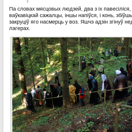
Па словах мясцовых людзей, два з іх павесіліся, 
ваўкавіцкай сажалцы, іншы напіўся, і конь, збіўш
закруціў яго насмерць у воз. Яшчэ адзін згінуў нед
лагерах.