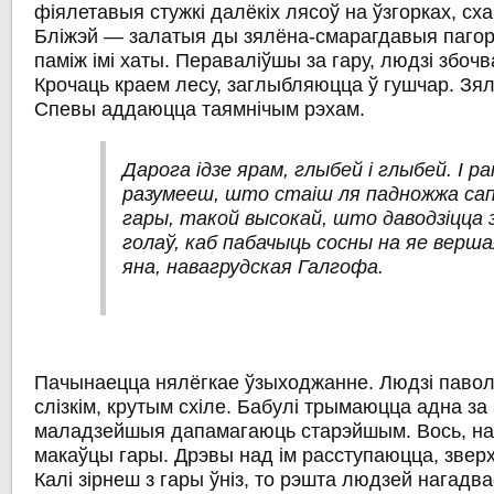
фіялетавыя стужкі далёкіх лясоў на ўзгорках, сх
Бліжэй — залатыя ды зялёна-смарагдавыя пагор
паміж імі хаты. Пераваліўшы за гару, людзі збочв
Крочаць краем лесу, заглыбляюцца ў гушчар. Зя
Спевы аддаюцца таямнічым рэхам.
Дарога ідзе ярам, глыбей і глыбей. І р
разумееш, што стаіш ля падножжа са
гары, такой высокай, што даводзіцца 
голаў, каб пабачыць сосны на яе верша
яна, навагрудская Галгофа.
Пачынаецца нялёгкае ўзыходжанне. Людзі павол
слізкім, крутым схіле. Бабулі трымаюцца адна за 
маладзейшыя дапамагаюць старэйшым. Вось, нар
макаўцы гары. Дрэвы над ім расступаюцца, зверх
Калі зірнеш з гары ўніз, то рэшта людзей нагад