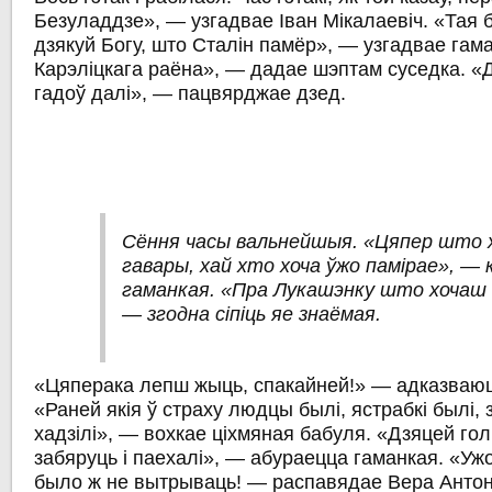
Безуладдзе», — узгадвае Іван Мікалаевіч. «Тая 
дзякуй Богу, што Сталін памёр», — узгадвае гама
Карэліцкага раёна», — дадае шэптам суседка. «
гадоў далі», — пацвярджае дзед.
Сёння часы вальнейшыя. «Цяпер што 
гавары, хай хто хоча ўжо памірае», — 
гаманкая. «Пра Лукашэнку што хочаш 
— згодна сіпіць яе знаёмая.
«Цяперака лепш жыць, спакайней!» — адказваюц
«Раней якія ў страху людцы былі, ястрабкі былі, 
хадзілі», — вохкае ціхмяная бабуля. «Дзяцей гол
забяруць і паехалі», — абураецца гаманкая. «Ужо
было ж не вытрываць! — распавядае Вера Анто