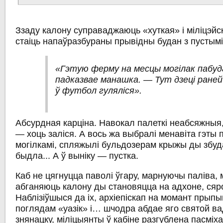
Ззаду калону суправаджаюць «хуткая» і міліцэйскі
стаіць напаўразбураны прывідны будан з пустымі
«Гэтую ферму на месцы могілак пабуд
падказвае манашка. — Тут дзеці раней
ў футбол гуляліся».
Абсурдная карціна. Навокал палеткі неабсяжныя
— хоць заліся. А вось жа выбралі менавіта гэты 
могілкамі, спляжылі бульдозерам крыжы ды збуд
быдла... А ў выніку — пустка.
Каб не цягнуцца паволі ўгару, марнуючы паліва,
абганяюць калону ды становяцца на адхоне, сяро
Наблізіўшыся да іх, архіепіскап на момант прып
поглядам «уазік» і… шчодра абдае яго святой в
знянацку, міліцыянты ў кабіне разгублена пасміх