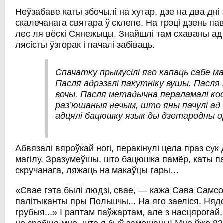
Неўзабаве каты збочылі на хутар, дзе на два дні
скалечанага святара ў склепе. На трэці дзень пав
лес ля вёскі Сянежыцы. Знайшлі там схаваны ад
лясісты ўзгорак і пачалі забіваць.
Спачатку прымусілі яго капаць сабе ма
Пасля адрэзалі пакутніку вушы. Пасля
вочы. Пасля метадычна пераламалі кост
раз’юшаныя нечым, што яны пачулі ад 
адцялі бацюшку язык ды дзетародны ор
Абвязалі вяроўкай ногі, перакінулі цела праз сук 
магілу. Зразумеўшы, што бацюшка памёр, каты пак
скручанага, ляжаць на макаўцы гары…
«Свае гэта былі людзі, свае, — кажа Сава Самс
палітыканты пры Польшчы... На яго заеліся. Няд
грубыя...» І раптам паўжартам, але з насцярогай,