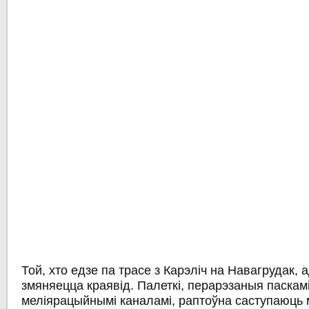
Той, хто едзе па трасе з Карэліч на Навагрудак, 
змяняецца краявід. Палеткі, перарэзаныя паскам
меліярацыйнымі каналамі, раптоўна саступаюць 