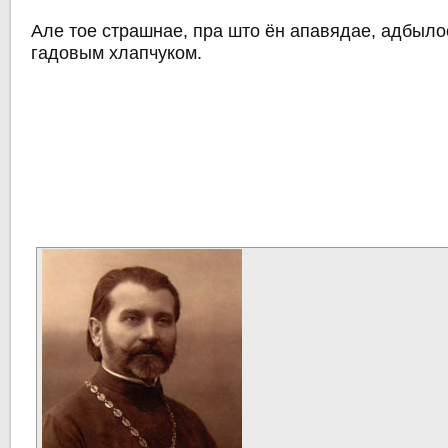
Але тое страшнае, пра што ён апавядае, адбылос
гадовым хлапчуком.