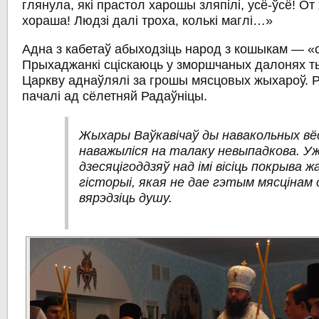
глянула, які прастол харошы зляпілі, усё-ўсё! От
хораша! Людзі далі троха, колькі маглі…»
Адна з кабетаў абыходзіць народ з кошыкам — «
Прыхаджанкі сціскаюць у зморшчаных далонях т
Царкву аднаўлялі за грошы мясцовых жыхароў. Р
пачалі ад сёлетняй Радаўніцы.
Жыхары Ваўкавічаў ды навакольных вё
наважыліся на талаку невыпадкова. У
дзесяцігоддзяў над імі вісіць покрыва ж
гісторыі, якая не дае гэтым мясцінам 
вярэдзіць душу.