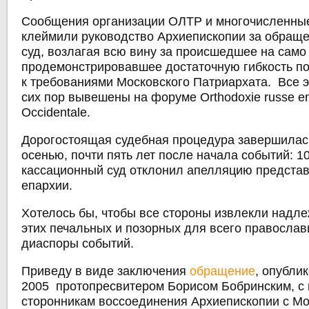
Сообщения организации ОЛТР и многочисленны
клеймили руководство Архиепископии за обраще
суд, возлагая всю вину за происшедшее на само
продемонстрировавшее достаточную гибкость п
к требованиями Московского Патриархата. Все 
сих пор вывешены на форуме Orthodoxie russe e
Occidentale.
Дорогостоящая судебная процедура завершилась
осенью, почти пять лет после начала событий: 1
кассационный суд отклонил апелляцию представ
епархии.
Хотелось бы, чтобы все стороны извлекли надл
этих печальных и позорных для всего православ
диаспоры событий.
Приведу в виде заключения
обращение
, опубли
2005 протопресвитером Борисом Бобринским, с 
сторонникам воссоединения Архиепископии с М