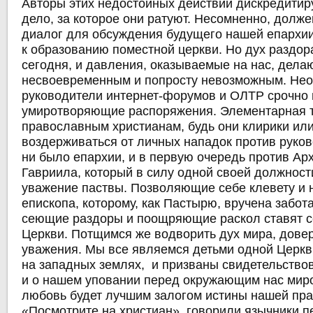
Авторы этих недостойных действий дискредитир
дело, за которое они ратуют. Несомненно, долже
диалог для обсуждения будущего нашей епархии
к образованию поместной церкви. Но дух раздор
сегодня, и давления, оказываемые на нас, делаю
несвоевременным и попросту невозможным. Нео
руководители интернет-форумов и ОЛТР срочно
умиротворяющие распоряжения. Элементарная т
православным христианам, будь они клирики ил
воздерживаться от личных нападок против руков
ни было епархии, и в первую очередь против Ар
Гавриила, который в силу одной своей должност
уважение паствы. Позволяющие себе клевету и 
епископа, которому, как Пастырю, вручена забот
сеющие раздоры и поощряющие раскол ставят с
Церкви. Потщимся же водворить дух мира, дове
уважения. Мы все являемся детьми одной Церк
на западных землях, и призваны свидетельство
и о нашем уповании перед окружающим нас мир
любовь будет лучшим залогом истины нашей пр
«Посмотрите на христиан», говорили язычники п