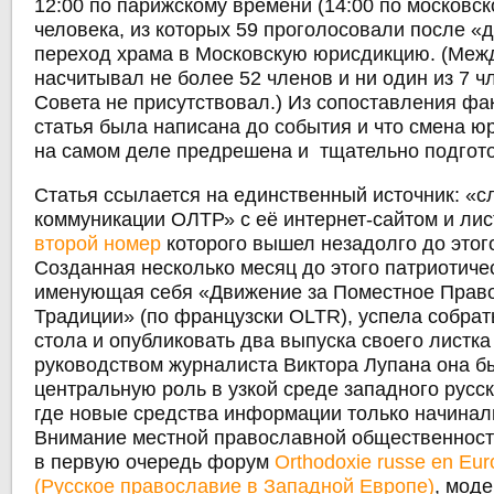
12:00 по парижскому времени (14:00 по московск
человека, из которых 59 проголосовали после «
переход храма в Московскую юрисдикцию. (Меж
насчитывал не более 52 членов и ни один из 7 
Совета не присутствовал.) Из сопоставления фак
статья была написана до события и что смена 
на самом деле предрешена и тщательно подгот
Статья ссылается на единственный источник: «с
коммуникации ОЛТР» с её интернет-сайтом и лис
второй номер
которого вышел незадолго до этого
Созданная несколько месяц до этого патриотиче
именующая себя «Движение за Поместное Прав
Традиции» (по французски OLTR), успела собрат
стола и опубликовать два выпуска своего листк
руководством журналиста Виктора Лупана она б
центральную роль в узкой среде западного русс
где новые средства информации только начинал
Внимание местной православной общественност
в первую очередь форум
Orthodoxie russe en Eur
(Русское православие в Западной Европе)
, мод