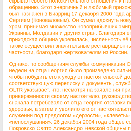
скрывал своего положительного отношения к П
обращению. Этот энергичный и любимый прихо
был назначен в Биарриц 17 декабря 2000 года 
Сергием (Коноваловым). Он сумел вдохнуть нову
храм, принимая множество новоприбывших эмигр
Украины, Молдавии и других стран. Благодаря е
приходская община укрепилась, численность её 
также осуществил значительные реставрационны
частности, благодаря жертвователям из России.
Однако, по сообщениям службы коммуникации O
недели на отца Георгия было произведено силь
чтобы побудить его к уходу от настоятельской д
соответствующую переписку и документы, служб
OLTR указывает, что, несмотря на заявления пр
приверженности своему настоятелю, руководств
сначала потребовало от отца Георгия отставки 
здоровья, а затем и уволило его от настоятельст
служении под предлогом «дерзости», «клеветы»
«непослушания». 26 декабря 2004 года общее с
Покровско-Свято-Александро-Невской общины 