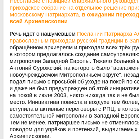
Несогласие с позицией епархиального руководс
приходское собрание на отдельное решение при
Московскому Патриархата,
в ожидании переход
всей Архиепископии
.
Речь идет о нашумевшем
Послании Патриарха Ал
православным приходам русской традиции в За
обращённом архиереям и приходам всех трёх ру
в котором предлагалось создание самоуправля
митрополии Западной Европы. Тяжело больной 
Антоний Сурожский, на которого было "возложен
новоучреждаемом Митрополичьем округе", незад
подал письмо с просьбой об уходе на покой по 
и даже не был предупрежден об этой инициативе
на покой в июле 2003, никто никогда так и не бы
место. Инициатива повисла в воздухе тем более
вступила в активные переговоры с РПЦ, в котор
самостоятельной митрополии в Западной Европе
Тем не менее, патриаршее письмо не отменялос
поводом для упрёков и претензий, выдвигаемых
Архиепископии.