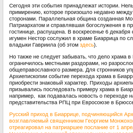
Сегодня эти события принадлежат истории. Нель
примирению, которое произошло недавно межд
сторонами. Параллельная община созданная Мо
Патриархатом и справлявшая богослужения в п
гостинице, распущена. В воскресенье 6 декабря
игумен Нестор сослужил в храме Биаррица по с
владыки Гавриила (об этом
здесь
).
Но также не следует забывать, что дело храма в
ограничилось местными раздорами, но разросло
общеправославного размера. Для стронников у
Архиепископии событие перехода храма в Биар
приобрести знаковый характер. Приходы архиеп
призывались последовать примеру храма в Биарр
например, как подавалась новость о переходе н
представительства РПЦ при Евросоюзе в Брюсс
Русский приход в Биаррице, подчиняющийся Арх
возглавляемый священником Георгием Монжохо
отреагировал на патриаршее послание от 1 апре