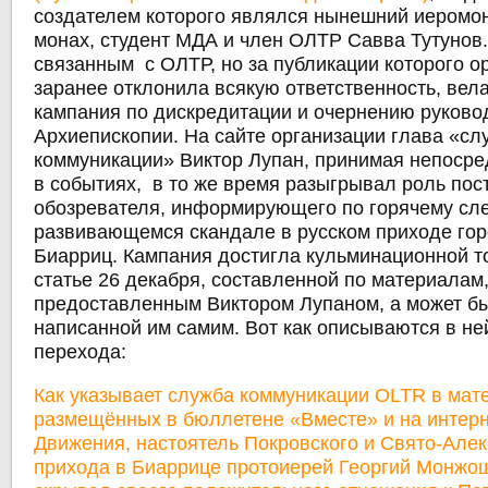
создателем которого являлся нынешний иеромона
монах, студент МДА и член ОЛТР Савва Тутунов.
связанным с ОЛТР, но за публикации которого о
заранее отклонила всякую ответственность, вела
кампания по дискредитации и очернению руково
Архиепископии. На сайте организации глава «с
коммуникации» Виктор Лупан, принимая непосре
в событиях, в то же время разыгрывал роль пос
обозревателя, информирующего по горячему сле
развивающемся скандале в русском приходе го
Биарриц. Кампания достигла кульминационной т
статье 26 декабря, составленной по материалам
предоставленным Виктором Лупаном, а может бы
написанной им самим. Вот как описываются в не
перехода:
Как указывает служба коммуникации OLTR в мат
размещённых в бюллетене «Вместе» и на интерн
Движения, настоятель Покровского и Свято-Але
прихода в Биаррице протоиерей Георгий Монжош