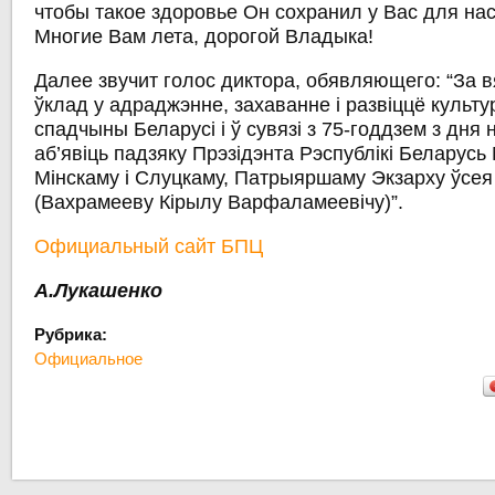
чтобы такое здоровье Он сохранил у Вас для нас
Многие Вам лета, дорогой Владыка!
Далее звучит голос диктора, обявляющего: “За вя
ўклад у адраджэнне, захаванне і развіццё культу
спадчыны Беларусі і ў сувязі з 75-годдзем з дня
аб’явіць падзяку Прэзідэнта Рэспублікі Беларусь
Мінскаму і Слуцкаму, Патрыяршаму Экзарху ўсея
(Вахрамееву Кірылу Варфаламеевічу)”.
Официальный сайт БПЦ
А.Лукашенко
Рубрика:
Официальное