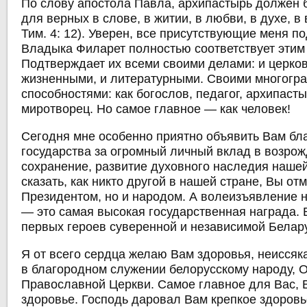
По слову апостола Павла, архипастырь должен 
для верных в слове, в житии, в любви, в духе, в в
Тим. 4: 12). Уверен, все присутствующие меня по
Владыка Филарет полностью соответствует этим
Подтверждает их всеми своими делами: и церко
жизненными, и литературными. Своими многогр
способностями: как богослов, педагог, архипаст
миротворец. Но самое главное — как человек!
Сегодня мне особенно приятно объявить Вам бл
государства за огромный личный вклад в возрож
сохранение, развитие духовного наследия наше
сказать, как никто другой в нашей стране, Вы от
Президентом, но и народом. А волеизъявление н
— это самая высокая государственная награда.
первых героев суверенной и независимой Белар
Я от всего сердца желаю Вам здоровья, неиссяк
в благородном служении белорусскому народу, О
Православной Церкви. Самое главное для Вас, 
здоровье. Господь даровал Вам крепкое здоровь