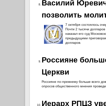
Василий Юревич
позволить молит
7 октября состоялось оче
Почти 2 тысячи долларов
наказал его суд Московск
предыдущими приговорам
долларов.
Россияне больше
Церкви
Россияне по-прежнему больше всего дов
опросов общественного мнения провед
Иерарх РПЦЗ уве