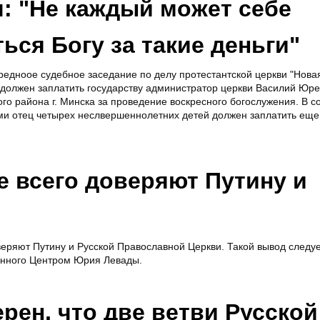
: "Не каждый может себе
ься Богу за такие деньги"
редноое судебное заседание по делу протестантской церкви "Новая
 должен заплатить государству администратор церкви Василий Юре
ого района г. Минска за проведение воскресного богослужения. В со
и отец четырех неслвершеннолетних детей должен заплатить еще
 всего доверяют Путину и
еряют Путину и Русской Православной Церкви. Такой вывод следуе
енного Центром Юрия Левады.
рен, что две ветви Русской