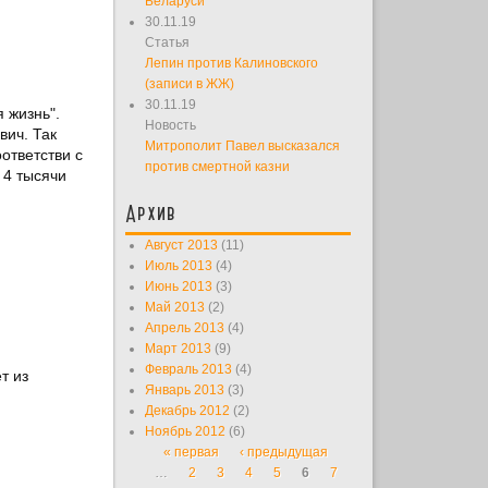
Беларуси
30.11.19
Статья
Лепин против Калиновского
(записи в ЖЖ)
30.11.19
 жизнь".
Новость
вич. Так
Митрополит Павел высказался
ответстви с
против смертной казни
 4 тысячи
Архив
Август 2013
(11)
Июль 2013
(4)
Июнь 2013
(3)
Май 2013
(2)
Апрель 2013
(4)
Март 2013
(9)
Февраль 2013
(4)
т из
Январь 2013
(3)
Декабрь 2012
(2)
Ноябрь 2012
(6)
« первая
‹ предыдущая
Страницы
…
2
3
4
5
6
7