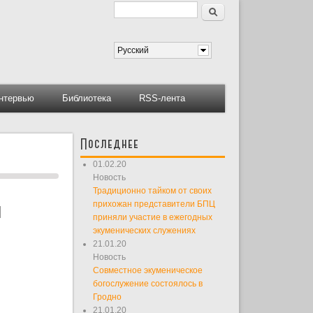
Поиск
Форма поиска
Русский
нтервью
Библиотека
RSS-лента
Последнее
01.02.20
Новость
Традиционно тайком от своих
я
прихожан представители БПЦ
приняли участие в ежегодных
экуменических служениях
21.01.20
Новость
Совместное экуменическое
богослужение состоялось в
Гродно
21.01.20