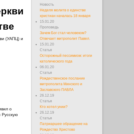
Новость
еркви
Неделя молитв о единстве
христиан началась 18 января
15.01.20
тве
Проповедь
Зачем Бог стал человеком?
ви (УАПЦ) и
Отвечает митрополит Павел.
15.01.20
Статья
Осторожный пессимизм: итоги
католического года
06.01.20
Статья
Рождественское послание
митрополита Минского и
Заславского ПАВЛА
26.12.19
Статья
Кто хотел унии?
явил о
26.12.19
я Русскую
Статья
Патриаршее обращение на
Рождество Христово