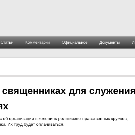
Статьи
Комментарии
Официальное
Документы
И
 священниках для служени
ях
 об организации в колониях религиозно-нравственных кружков,
и. Их труд будет оплачиваться.