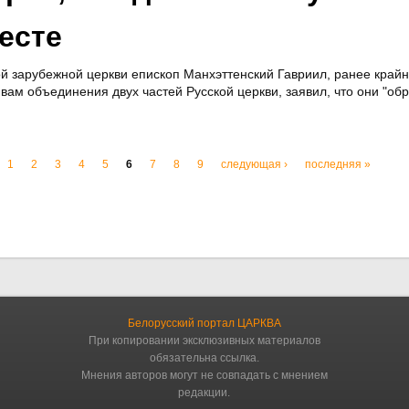
есте
й зарубежной церкви епископ Манхэттенский Гавриил, ранее край
ам объединения двух частей Русской церкви, заявил, что они "об
1
2
3
4
5
6
7
8
9
следующая ›
последняя »
Белорусский портал ЦАРКВА
При копировании эксклюзивных материалов
обязательна ссылка.
Мнения авторов могут не совпадать с мнением
редакции.