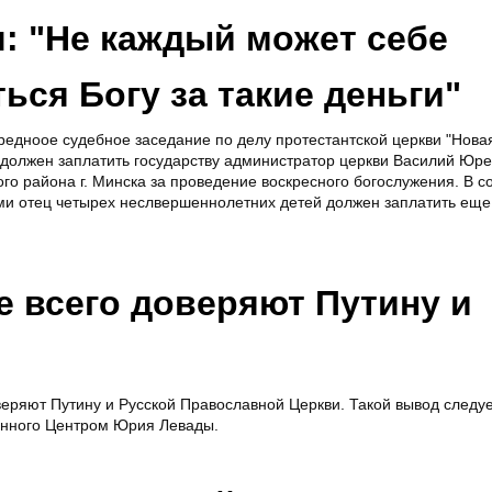
: "Не каждый может себе
ься Богу за такие деньги"
редноое судебное заседание по делу протестантской церкви "Новая
 должен заплатить государству администратор церкви Василий Юре
ого района г. Минска за проведение воскресного богослужения. В со
и отец четырех неслвершеннолетних детей должен заплатить еще
 всего доверяют Путину и
еряют Путину и Русской Православной Церкви. Такой вывод следуе
енного Центром Юрия Левады.