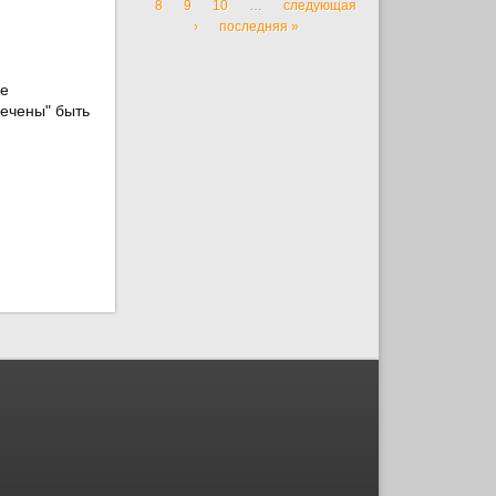
8
9
10
…
следующая
›
последняя »
не
речены" быть