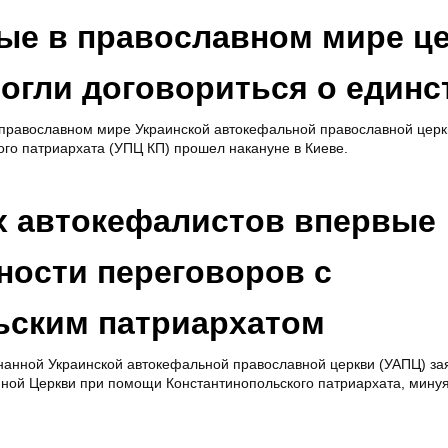
ные в православном мире ц
могли договориться о единс
 православном мире Украинской автокефальной православной церк
ого патриархата (УПЦ КП) прошел накануне в Киеве.
х автокефалистов впервые
ности переговоров с
ьским патриархатом
нанной Украинской автокефальной православной церкви (УАПЦ) за
иной Церкви при помощи Константинопольского патриархата, мину