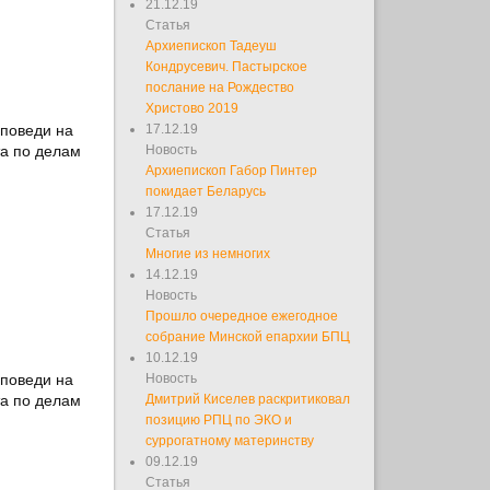
21.12.19
Статья
Архиепископ Тадеуш
Кондрусевич. Пастырское
послание на Рождество
Христово 2019
оповеди на
17.12.19
та по делам
Новость
Архиепископ Габор Пинтер
покидает Беларусь
17.12.19
Статья
Многие из немногих
14.12.19
Новость
Прошло очередное ежегодное
собрание Минской епархии БПЦ
10.12.19
оповеди на
Новость
та по делам
Дмитрий Киселев раскритиковал
позицию РПЦ по ЭКО и
суррогатному материнству
09.12.19
Статья