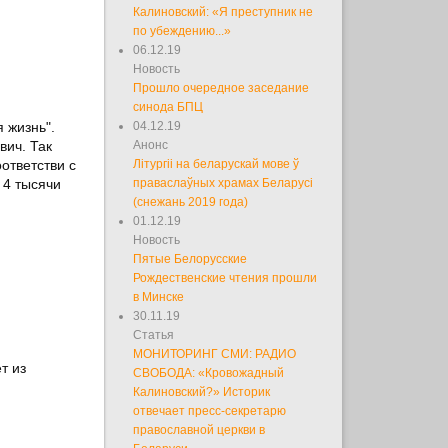
Калиновский: «Я преступник не
по убеждению...»
06.12.19
Новость
Прошло очередное заседание
синода БПЦ
 жизнь".
04.12.19
вич. Так
Анонс
ответстви с
Літургіі на беларускай мове ў
 4 тысячи
праваслаўных храмах Беларусі
(снежань 2019 года)
01.12.19
Новость
Пятые Белорусские
Рождественские чтения прошли
в Минске
30.11.19
Статья
МОНИТОРИНГ СМИ: РАДИО
т из
СВОБОДА: «Кровожадный
Калиновский?» Историк
отвечает пресс-секретарю
православной церкви в