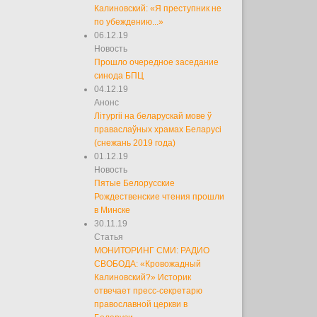
Калиновский: «Я преступник не
по убеждению...»
06.12.19
Новость
Прошло очередное заседание
синода БПЦ
04.12.19
Анонс
Літургіі на беларускай мове ў
праваслаўных храмах Беларусі
(снежань 2019 года)
01.12.19
Новость
Пятые Белорусские
Рождественские чтения прошли
в Минске
30.11.19
Статья
МОНИТОРИНГ СМИ: РАДИО
СВОБОДА: «Кровожадный
Калиновский?» Историк
отвечает пресс-секретарю
православной церкви в