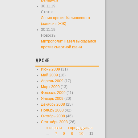
Беларуси
30.11.19
Статья
Лепин против Калиновского
(записи в ЖЖ)
30.11.19
Новость
Митрополит Павел высказался
против смертной казни
Архив
Июнь 2009
(31)
Май 2009
(18)
Апрель 2009
(17)
Март 2009
(13)
Февраль 2009
(11)
Январь 2009
(20)
Декабрь 2008
(25)
Ноябрь 2008
(42)
Октябрь 2008
(46)
Сентябрь 2008
(26)
« первая
‹ предыдущая
Страницы
…
7
8
9
10
11