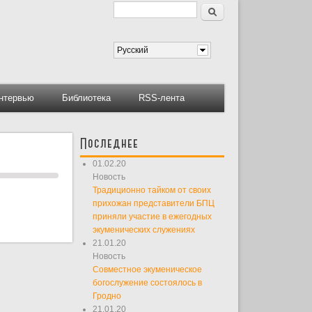
Поиск
Форма поиска
Русский
нтервью
Библиотека
RSS-лента
Последнее
01.02.20
Новость
Традиционно тайком от своих
прихожан представители БПЦ
приняли участие в ежегодных
экуменических служениях
21.01.20
Новость
Совместное экуменическое
богослужение состоялось в
Гродно
21.01.20