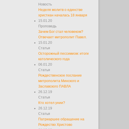
Новость
Неделя молитв о единстве
христиан началась 18 января
15.01.20
Проповедь
Зачем Бог стал человеком?
Отвечает митрополит Павел.
15.01.20
Статья
Осторожный пессимизм: итоги
католического года
06.01.20
Статья
Рождественское послание
митрополита Минского и
Заславского ПАВЛА
26.12.19
Статья
Кто хотел унии?
26.12.19
Статья
Патриаршее обращение на
Рождество Христово