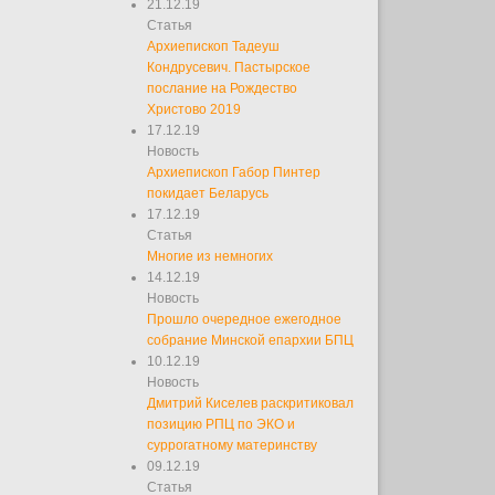
21.12.19
Статья
Архиепископ Тадеуш
Кондрусевич. Пастырское
послание на Рождество
Христово 2019
17.12.19
Новость
Архиепископ Габор Пинтер
покидает Беларусь
17.12.19
Статья
Многие из немногих
14.12.19
Новость
Прошло очередное ежегодное
собрание Минской епархии БПЦ
10.12.19
Новость
Дмитрий Киселев раскритиковал
позицию РПЦ по ЭКО и
суррогатному материнству
09.12.19
Статья