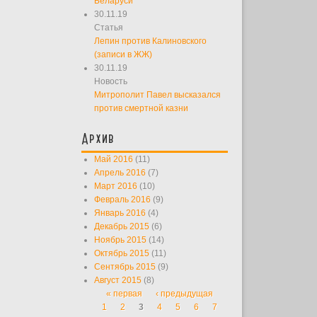
Беларуси
30.11.19
Статья
Лепин против Калиновского
(записи в ЖЖ)
30.11.19
Новость
Митрополит Павел высказался
против смертной казни
Архив
Май 2016
(11)
Апрель 2016
(7)
Март 2016
(10)
Февраль 2016
(9)
Январь 2016
(4)
Декабрь 2015
(6)
Ноябрь 2015
(14)
Октябрь 2015
(11)
Сентябрь 2015
(9)
Август 2015
(8)
« первая
‹ предыдущая
Страницы
1
2
3
4
5
6
7