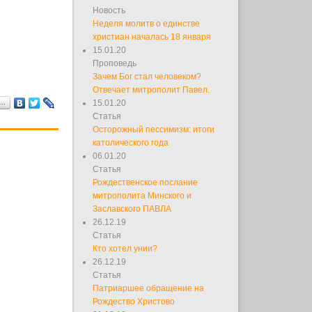
Новость
Неделя молитв о единстве
христиан началась 18 января
15.01.20
Проповедь
Зачем Бог стал человеком?
Отвечает митрополит Павел.
я…
15.01.20
Статья
Осторожный пессимизм: итоги
католического года
06.01.20
Статья
Рождественское послание
митрополита Минского и
Заславского ПАВЛА
26.12.19
Статья
Кто хотел унии?
26.12.19
Статья
Патриаршее обращение на
Рождество Христово