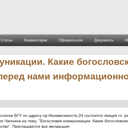
Статьи
Комментарии
Официальное
Документы
И
уникации. Какие богословс
перед нами информационн
теологии БГУ по адресу пр.Независимости,24 состоится лекция гл. р
ея Чапнина на тему: "Богословие коммуникации. Какие богословск
нтво". Приглашаются все желающие.