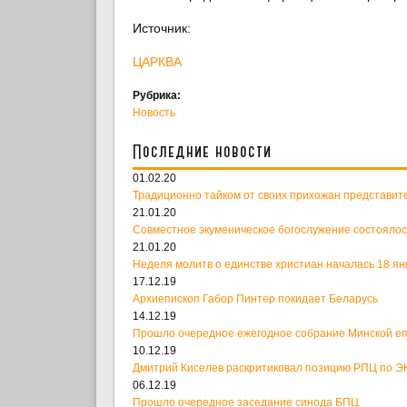
Источник:
ЦАРКВА
Рубрика:
Новость
Последние новости
01.02.20
Традиционно тайком от своих прихожан представит
21.01.20
Совместное экуменическое богослужение состоялос
21.01.20
Неделя молитв о единстве христиан началась 18 ян
17.12.19
Архиепископ Габор Пинтер покидает Беларусь
14.12.19
Прошло очередное ежегодное собрание Минской е
10.12.19
Дмитрий Киселев раскритиковал позицию РПЦ по ЭК
06.12.19
Прошло очередное заседание синода БПЦ