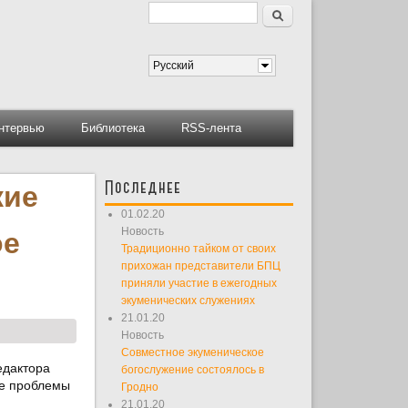
Поиск
Форма поиска
Русский
нтервью
Библиотека
RSS-лента
Последнее
кие
01.02.20
Новость
ое
Традиционно тайком от своих
прихожан представители БПЦ
приняли участие в ежегодных
экуменических служениях
21.01.20
Новость
Совместное экуменическое
едактора
богослужение состоялось в
ие проблемы
Гродно
21.01.20