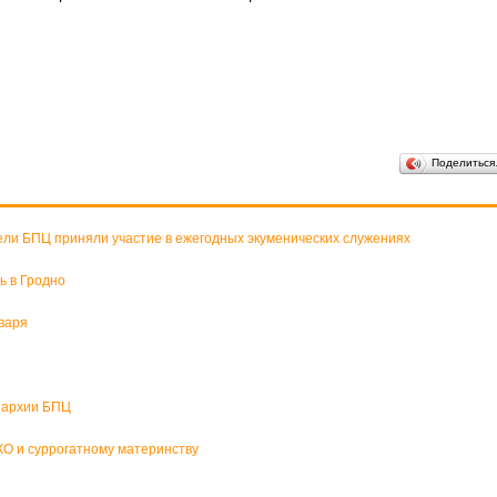
Поделитьс
ели БПЦ приняли участие в ежегодных экуменических служениях
ь в Гродно
варя
пархии БПЦ
О и суррогатному материнству