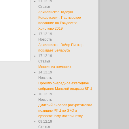
21.12.19
Статья
Архиепископ Тадеуш
Кондрусевич. Пастырское
послание на Рождество
Христово 2019
17.12.19
Новость
Архиепископ Габор Пинтер
покидает Беларусь
17.12.19
Статья
Многие из немногих
14.12.19
Новость
Прошло очередное ежегодное
собрание Минской епархии БПЦ
10.12.19
Новость
Дмитрий Киселев раскритиковал
позицию РПЦ по ЭКО и
суррогатному материнству
09.12.19
Статья