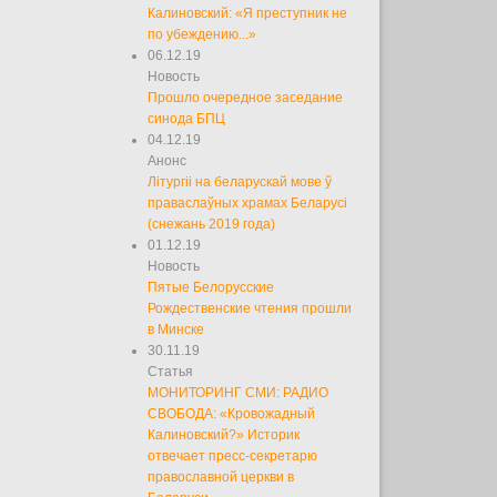
Калиновский: «Я преступник не
по убеждению...»
06.12.19
Новость
Прошло очередное заседание
синода БПЦ
04.12.19
Анонс
Літургіі на беларускай мове ў
праваслаўных храмах Беларусі
(снежань 2019 года)
01.12.19
Новость
Пятые Белорусские
Рождественские чтения прошли
в Минске
30.11.19
Статья
МОНИТОРИНГ СМИ: РАДИО
СВОБОДА: «Кровожадный
Калиновский?» Историк
отвечает пресс-секретарю
православной церкви в