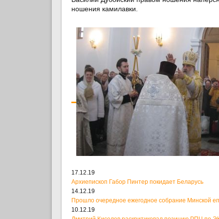
ношения камилавки.
17.12.19
Архиепископ Габор Пинтер покидает Беларусь
14.12.19
Прошло очередное ежегодное собрание Минской е
10.12.19
Дмитрий Киселев раскритиковал позицию РПЦ по ЭК