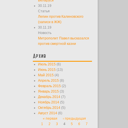
Беларуси
30.11.19
Статья
Лепин против Калиновского
(записи в ЖЖ)
30.11.19
Новость
Митрополит Павел высказался
против смертной казни
Архив
Июль 2015
(6)
Июнь 2015
(13)
Май 2015
(4)
Апрель 2015
(8)
Февраль 2015
(2)
Январь 2015
(3)
Декабрь 2014
(7)
Ноябрь 2014
(5)
Октябрь 2014
(5)
Август 2014
(6)
« первая
‹ предыдущая
Страницы
1
2
3
4
5
6
7