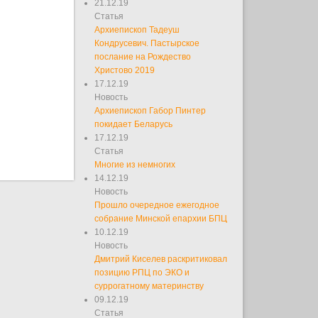
21.12.19
Статья
Архиепископ Тадеуш
Кондрусевич. Пастырское
послание на Рождество
Христово 2019
17.12.19
Новость
Архиепископ Габор Пинтер
покидает Беларусь
17.12.19
Статья
Многие из немногих
14.12.19
Новость
Прошло очередное ежегодное
собрание Минской епархии БПЦ
10.12.19
Новость
Дмитрий Киселев раскритиковал
позицию РПЦ по ЭКО и
суррогатному материнству
09.12.19
Статья