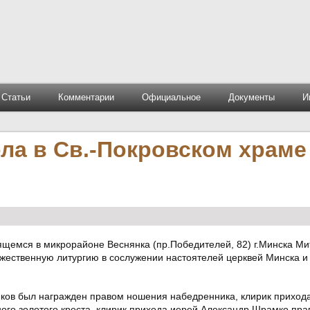
Статьи
Комментарии
Официальное
Документы
И
ла в Св.-Покровском храме
ящемся в микрорайоне Веснянка (пр.Победителей, 82) г.Минска М
ественную литургию в сослужении настоятелей церквей Минска и
яков был награжден правом ношения набедренника, клирик приход
го золотого креста, клирик прихода иерей Александр Шрамко пра