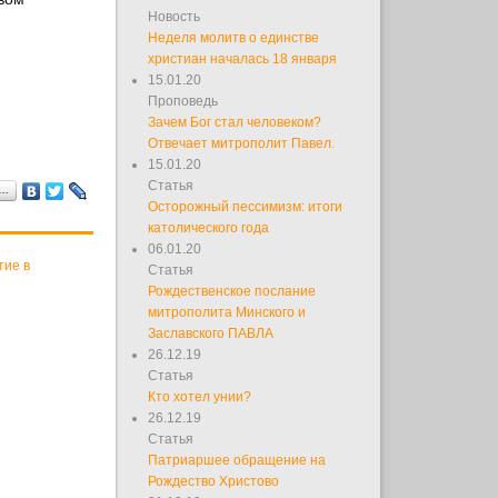
Новость
Неделя молитв о единстве
христиан началась 18 января
15.01.20
Проповедь
Зачем Бог стал человеком?
Отвечает митрополит Павел.
15.01.20
Статья
я…
Осторожный пессимизм: итоги
католического года
06.01.20
тие в
Статья
Рождественское послание
митрополита Минского и
Заславского ПАВЛА
26.12.19
Статья
Кто хотел унии?
26.12.19
Статья
Патриаршее обращение на
Рождество Христово