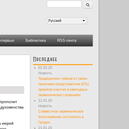
Поиск
Форма поиска
Русский
нтервью
Библиотека
RSS-лента
Последнее
01.02.20
Новость
Традиционно тайком от своих
прихожан представители БПЦ
приняли участие в ежегодных
экуменических служениях
21.01.20
итрополит
Новость
 духовенства
Совместное экуменическое
богослужение состоялось в
Гродно
а иерей
21.01.20
вом