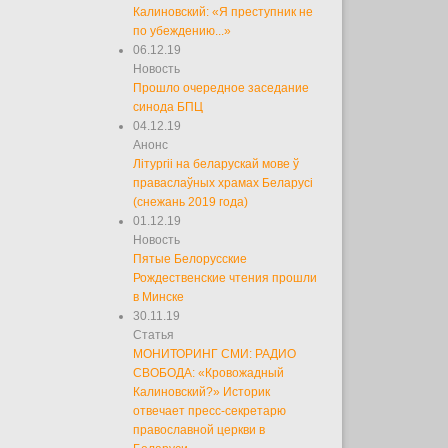
Калиновский: «Я преступник не
по убеждению...»
06.12.19
Новость
Прошло очередное заседание
синода БПЦ
04.12.19
Анонс
Літургіі на беларускай мове ў
праваслаўных храмах Беларусі
(снежань 2019 года)
01.12.19
Новость
Пятые Белорусские
Рождественские чтения прошли
в Минске
30.11.19
Статья
МОНИТОРИНГ СМИ: РАДИО
СВОБОДА: «Кровожадный
Калиновский?» Историк
отвечает пресс-секретарю
православной церкви в