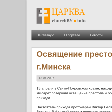
На главную
О портале
Новости
Освящение престо
г.Минска
13.04.2007
13 апреля в Свято-Покровском храме, наход
Филарет совершил освящение престола и бож
прихода.
Настоятель прихода протоиерей Виктор Бел
Василий Дубойский правом ношения наперсно