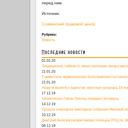
перед ним.
Источник:
Славянский правовой центр
Рубрика:
Новость
Последние новости
01.02.20
Традиционно тайком от своих прихожан представит
21.01.20
Совместное экуменическое богослужение состоялос
21.01.20
Неделя молитв о единстве христиан началась 18 ян
17.12.19
Архиепископ Габор Пинтер покидает Беларусь
14.12.19
Прошло очередное ежегодное собрание Минской е
10.12.19
Дмитрий Киселев раскритиковал позицию РПЦ по ЭК
06.12.19