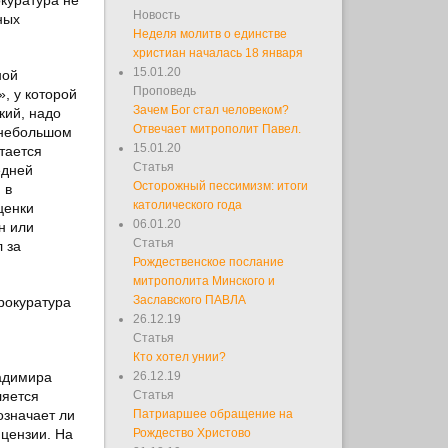
Новость
ных
Неделя молитв о единстве
христиан началась 18 января
15.01.20
ной
Проповедь
, у которой
Зачем Бог стал человеком?
кий, надо
Отвечает митрополит Павел.
 небольшом
15.01.20
тается
Статья
едней
Осторожный пессимизм: итоги
 в
католического года
ценки
06.01.20
н или
Статья
 за
Рождественское послание
митрополита Минского и
Заславского ПАВЛА
рокуратура
26.12.19
Статья
Кто хотел унии?
адимира
26.12.19
ляется
Статья
означает ли
Патриаршее обращение на
ицензии. На
Рождество Христово