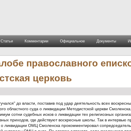
Статьи
Комментарии
Официальное
Документы
И
алобе православного еписк
стская церковь
учался" до власти, поставив под удар деятельность всех воскресны
ого областного суда о ликвидации Методистской церкви Смоленска
нимум сотни судебных исков о ликвидации тех религиозных организ
вных приходов, где действуют воскресные школы. Так в интервью п
а о ликвидации ОМЦ Смоленска прокомментировал сопредседател
й интересы ОМЦ в суде. По словам адвоката, если смоленская про