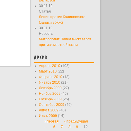
Беларуси
30.11.19
Статья
Лепин против Калиновского
(записи в ЖЖ)
30.11.19
Новость
Митрополит Павел высказался
против смертной казни
Архив
Апрель 2010
(108)
Март 2010
(22)
Февраль 2010
(18)
Январь 2010
(21)
Декабрь 2009
(27)
Ноябрь 2009
(46)
Октябрь 2009
(25)
Сентябрь 2009
(49)
Август 2009
(40)
Июль 2009
(14)
« первая
‹ предыдущая
Страницы
…
6
7
8
9
10