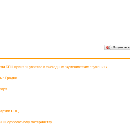
Поделитьс
ели БПЦ приняли участие в ежегодных экуменических служениях
ь в Гродно
варя
пархии БПЦ
О и суррогатному материнству