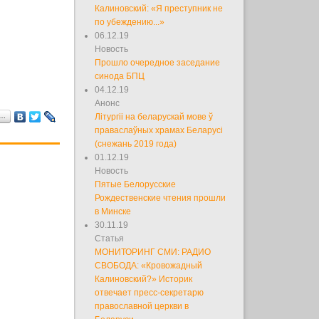
Калиновский: «Я преступник не
по убеждению...»
06.12.19
Новость
Прошло очередное заседание
синода БПЦ
04.12.19
Анонс
я…
Літургіі на беларускай мове ў
праваслаўных храмах Беларусі
(снежань 2019 года)
01.12.19
Новость
Пятые Белорусские
Рождественские чтения прошли
в Минске
30.11.19
Статья
МОНИТОРИНГ СМИ: РАДИО
СВОБОДА: «Кровожадный
Калиновский?» Историк
отвечает пресс-секретарю
православной церкви в