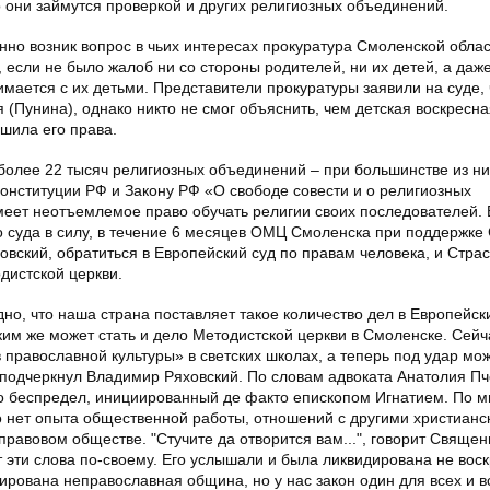
о они займутся проверкой и других религиозных объединений.
нно возник вопрос в чьих интересах прокуратура Смоленской обла
если не было жалоб ни со стороны родителей, ни их детей, а даж
имается с их детьми. Представители прокуратуры заявили на суде, 
я (Пунина), однако никто не смог объяснить, чем детская воскресн
шила его права.
более 22 тысяч религиозных объединений – при большинстве из ни
онституции РФ и Закону РФ «О свободе совести и о религиозных
еет неотъемлемое право обучать религии своих последователей. 
 суда в силу, в течение 6 месяцев ОМЦ Смоленска при поддержке
овский, обратиться в Европейский суд по правам человека, и Страс
дистской церкви.
но, что наша страна поставляет такое количество дел в Европейски
им же может стать и дело Методистской церкви в Смоленске. Сейч
православной культуры» в светских школах, а теперь под удар мо
 подчеркнул Владимир Ряховский. По словам адвоката Анатолия П
то беспредел, инициированный де факто епископом Игнатием. По 
го нет опыта общественной работы, отношений с другими христиан
равовом обществе. "Стучите да отворится вам...", говорит Свяще
 эти слова по-своему. Его услышали и была ликвидирована не вос
дирована неправославная община, но у нас закон один для всех и 