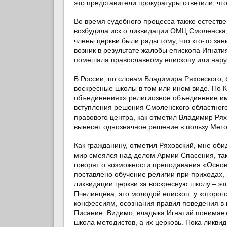
это представители прокуратуры ответили, чт
Во время судебного процесса также естестве
возбудила иск о ликвидации ОМЦ Смоленска, 
члены церкви были рады тому, что кто-то зан
возник в результате жалобы епископа Игнати
помешала православному епископу или нару
В России, по словам Владимира Ряховского, 
воскресные школы в том или ином виде. По К
объединениях» религиозное объединение им
вступления решения Смоленского областного
правового центра, как отметил Владимир Рях
вынесет однозначное решение в пользу Мето
Как гражданину, отметил Ряховский, мне обид
мир смеялся над делом Армии Спасения, так
говорят о возможности преподавания «Основ 
поставлено обучение религии при приходах,
ликвидации церкви за воскресную школу – э
Пчелинцева, это молодой епископ, у которо
конфессиям, осознания правил поведения в п
Писание. Видимо, владыка Игнатий понимает
школа методистов, а их церковь. Пока ликви