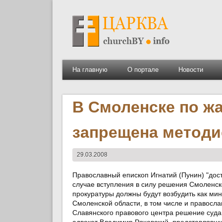
На главную
О портале
Новости
В Смоленске по ж
запрещена методи
29.03.2008
Православный епископ Игнатий (Пунин) "дост
случае вступления в силу решения Смоленск
прокуратуры должны будут возбудить как ми
Смоленской области, в том числе и правосла
Славянского правового центра решение суд
адвокат Владимир Ряховский, представлявши