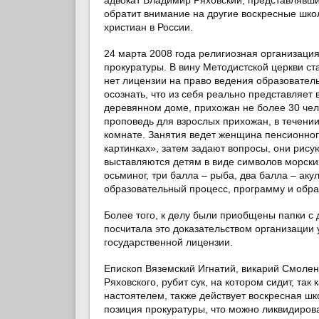
обратит внимание на другие воскресные шко
христиан в России.
24 марта 2008 года религиозная организац
прокуратуры. В вину Методистской церкви ст
нет лицензии на право ведения образователь
осознать, что из себя реально представляе
деревянном доме, прихожан не более 30 челов
проповедь для взрослых прихожан, в течени
комнате. Занятия ведет женщина пенсионного
картинках», затем задают вопросы, они рису
выставляются детям в виде символов морских
осьминог, три балла – рыба, два балла – ак
образовательный процесс, программу и обра
Более того, к делу были приобщены папки с 
посчитала это доказательством организации 
государственной лицензии.
Епископ Вяземский Игнатий, викарий Смоле
Ряховского, рубит сук, на котором сидит, так
настоятелем, также действует воскресная шк
позиция прокуратуры, что можно ликвидирова