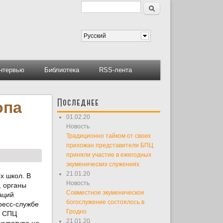
Поиск
Форма поиска
Русский
нтервью
Библиотека
RSS-лента
Последнее
опа
01.02.20
Новость
Традиционно тайком от своих
прихожан представители БПЦ
приняли участие в ежегодных
экуменических служениях
21.01.20
х школ. В
Новость
, органы
Совместное экуменическое
аций
богослужение состоялось в
ресс-службе
Гродно
ь СПЦ
21.01.20
куратура не