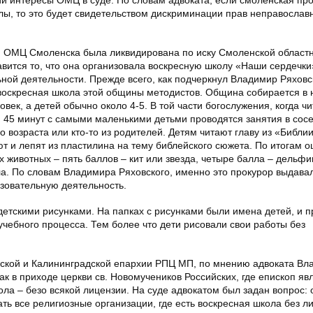
лы, то это будет свидетельством дискриминации прав неправослав
ия ОМЦ Смоленска была ликвидирована по иску Смоленской област
авится то, что она организовала воскресную школу «Наши сердечки»
ной деятельности. Прежде всего, как подчеркнул Владимир Ряховс
т воскресная школа этой общины методистов. Община собирается в
ек, а детей обычно около 4-5. В той части богослужения, когда чи
и 45 минут с самыми маленькими детьми проводятся занятия в сос
 возраста или кто-то из родителей. Детям читают главу из «Библии
ют и лепят из пластилина на тему библейского сюжета. По итогам о
 животных – пять баллов – кит или звезда, четыре балла – дельфи
ула. По словам Владимира Ряховского, именно это прокурор выдавал
зовательную деятельность.
детскими рисунками. На папках с рисунками были имена детей, и п
учебного процесса. Тем более что дети рисовали свои работы без
нской и Калининградской епархии РПЦ МП, по мнению адвоката Вл
 как в приходе церкви св. Новомучеников Российских, где епископ яв
ола – безо всякой лицензии. На суде адвокатом был задан вопрос: 
ть все религиозные организации, где есть воскресная школа без л