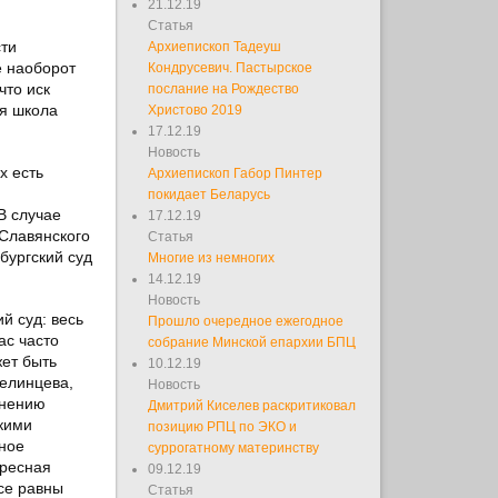
21.12.19
Статья
сти
Архиепископ Тадеуш
е наоборот
Кондрусевич. Пастырское
что иск
послание на Рождество
ая школа
Христово 2019
17.12.19
Новость
х есть
Архиепископ Габор Пинтер
покидает Беларусь
В случае
17.12.19
 Славянского
Статья
бургский суд
Многие из немногих
14.12.19
Новость
й суд: весь
Прошло очередное ежегодное
ас часто
собрание Минской епархии БПЦ
жет быть
10.12.19
челинцева,
Новость
мнению
Дмитрий Киселев раскритиковал
скими
позицию РПЦ по ЭКО и
нное
суррогатному материнству
кресная
09.12.19
все равны
Статья