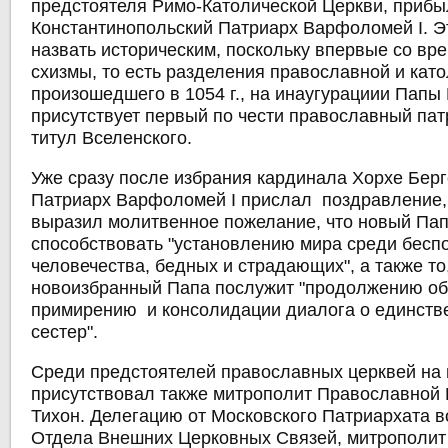
предстоятеля Римо-Католической Церкви, прибы
Константинопольский Патриарх Варфоломей I. Э
назвать историческим, поскольку впервые со вр
схизмы, то есть разделения православной и като
произошедшего в 1054 г., на инаугурациии Папы
присутствует первый по чести православный па
титул Вселенского.
Уже сразу после избрания кардинала Хорхе Берг
Патриарх Варфоломей I прислал поздравление,
выразил молитвенное пожелание, что новый Пап
способствовать "установлению мира среди бесп
человечества, бедных и страдающих", а также то,
новоизбранный Папа послужит "продолжению об
примирению и консолидации диалога о единстве
сестер".
Среди предстоятелей православных церквей на 
присутствовал также митрополит Православной 
Тихон. Делегацию от Московского Патриархата в
Отдела Внешних Церковных Связей, митрополит