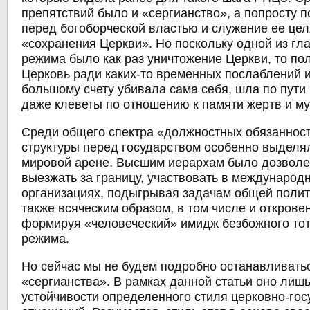
препятствий было и «сергианство», а попросту 
перед богоборческой властью и служение ее це
«сохранения Церкви». Но поскольку одной из гл
режима было как раз уничтожение Церкви, то пол
Церковь ради каких-то временных послаблений и
большому счету убивала сама себя, шла по пути
даже клеветы по отношению к памяти жертв и му
Среди общего спектра «должностных обязаннос
структуры перед государством особенно выделя
мировой арене. Высшим иерархам было дозволе
выезжать за границу, участвовать в международ
организациях, подыгрывая задачам общей полити
также всяческим образом, в том числе и открове
формируя «человеческий» имидж безбожного то
режима.
Но сейчас мы не будем подробно останавливать
«сергианства». В рамках данной статьи оно лиш
устойчивости определенного стиля церковно-го