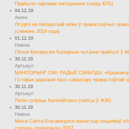
Прайшло чарговае паседжанне сіноду БПЦ
04.12.19
Анонс
Літургіі на беларускай мове ў праваслаўных храм
(снежань 2019 года)
01.12.19
Навіна
Пятыя Беларускія Калядныя чытання прайшлі ў М
30.11.19
Артыкул
МАНІТОРЫНГ СМІ: РАДЫЁ СВАБОДА: «Крыважэрн
Гісторык адказвае прэс-сакратару праваслаўнай ц
30.11.19
Артыкул
Лепін супраць Каліноўскага (запісы ў ЖЖ)
30.11.19
Навіна
Мінскі Свята-Елісавецінскі манастыр ініцыяваў зб
супраць прапаганды ЛГБТ