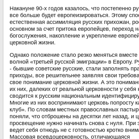
Накануне 90-х годов казалось, что постепенно р
все больше будет европеизироваться. Этому сп
естественная ассимиляция русских прихожан, ро
основном за счет притока европейцев, переход 
богослужения, накопление и укрепление европей
церковной жизни.
Однако положение стало резко меняться вместе
волной «третьей русской эмиграции» в Европу. Р
- бывшие советские русские, стали заполнять п
приходы, все решительнее заявляя свои требов
свое понимание церковной жизни. А это понима
их них, далеких от реальной церковности у себя 
сводится к русским национальным идентифици
Многие из них воспринимают церковь попросту к
клуб». По словам местных православных пастыр
поняли, что отброшены на десятки лет назад, и 
просвещение нужно начинать снова с нуля. При 
ведет себя отнюдь не с готовностью кротко вни
Массовая всевдоцерковность, отличающаяся