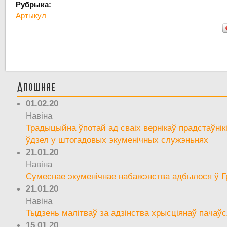
Рубрыка:
Артыкул
Апошняе
01.02.20
Навіна
Традыцыйна ўпотай ад сваіх вернікаў прадстаўнік
ўдзел у штогадовых экуменічных служэньнях
21.01.20
Навіна
Сумеснае экуменічнае набажэнства адбылося ў Г
21.01.20
Навіна
Тыдзень малітваў за адзінства хрысціянаў пачаўс
15.01.20