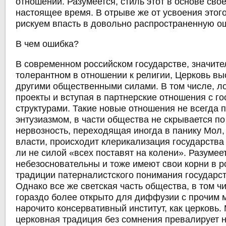
отношений. Разумеется, стиль этот в основе сво
настоящее время. В отрыве же от усвоения этог
рискуем впасть в довольно распространенную ош
В чем ошибка?
В современном российском государстве, значите
толерантном в отношении к религии, Церковь вы
другими общественными силами. В том числе, л
проекты и вступая в партнерские отношения с г
структурами. Такие новые отношения не всегда 
энтузиазмом, в части общества не скрывается по
нервозность, переходящая иногда в панику Мол,
власти, происходит клерикализация государства 
ли не силой «всех поставят на колени». Разумеет
небезосновательны и тоже имеют свои корни в р
традиции патерналистского понимания государст
Однако все же светская часть общества, в том ч
гораздо более открыто для диффузии с прочим м
нарочито консервативный институт, как церковь.
церковная традиция без сомнения превалирует 