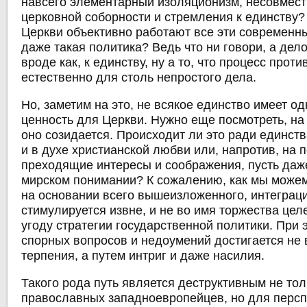
навсего элементарный изоляционизм, несовмес
церковной соборности и стремления к единству? 
Церкви объективно работают все эти современн
даже такая политика? Ведь что ни говори, а дело
вроде как, к единству, ну а то, что процесс проти
естественно для столь непростого дела.
Но, заметим на это, не всякое единство имеет о
ценность для Церкви. Нужно еще посмотреть, н
оно созидается. Происходит ли это ради единств
и в духе христианской любви или, напротив, на 
преходящие интересы и соображения, пусть даж
мирском понимании? К сожалению, как мы можем
на основании всего вышеизложенного, интеграц
стимулируется извне, и не во имя торжества целе
угоду стратегии государственной политики. При
спорных вопросов и недоумений достигается не 
терпения, а путем интриг и даже насилия.
Такого рода путь является деструктивным не тол
православных западноевропейцев, но для персп