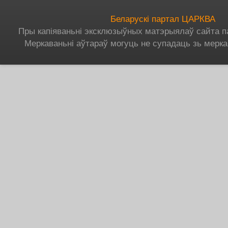
Беларускі партал ЦАРКВА
Пры капіяваньні эксклюзыўных матэрыялаў сайта п
Меркаваньні аўтараў могуць не супадаць зь мерка