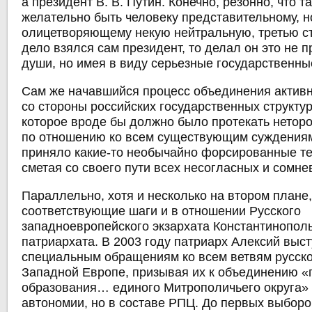
а президент В. В. Путин. Конечно, резонно, что 
желательно быть человеку представительному, но
олицетворяющему некую нейтральную, третью ст
дело взялся сам президент, то делал он это не п
души, но имея в виду серьезные государственны
Сам же начавшийся процесс объединения актив
со стороны российских государственных структур
которое вроде бы должно было протекать нетор
по отношению ко всем существующим суждениям
приняло какие-то необычайно форсированные те
сметая со своего пути всех несогласных и сомн
Параллельно, хотя и несколько на втором плане
соответствующие шаги и в отношении Русского
западноевропейского экзархата Константинопол
патриархата. В 2003 году патриарх Алексий выст
специальным обращениям ко всем ветвям русско
Западной Европе, призывая их к объединению 
образования… единого Митрополичьего округа»
автономии, но в составе РПЦ. До первых выбор