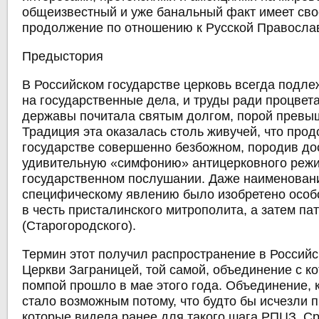
общеизвестный и уже банальный факт имеет сво
продолжение по отношению к Русской Правосла
Предыстория
В Российском государстве церковь всегда подл
на государственные дела, и труды ради процвет
державы почитала святым долгом, порой превыш
Традиция эта оказалась столь живучей, что про
государстве совершенно безбожном, породив до
удивительную «симфонию» антицерковного режи
государственном послушании. Даже наименован
специфическому явлению было изобретено особо
в честь присталинского митрополита, а затем па
(Старогородского).
Термин этот получил распространение в Россий
Церкви Заграницей, той самой, объединение с к
помпой прошло в мае этого года. Объединение, 
стало возможным потому, что будто бы исчезли п
которые видела ранее для такого шага РПЦЗ. Ср