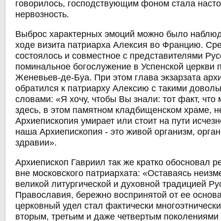
говорилось, господствующим фоном стала насто
нервозность.
Выброс характерных эмоций можно было наблюд
ходе визита патриарха Алексия во Францию. Ср
состоялось и совместное с представителями Рус
поминальное богослужение в Успенской церкви 
Женевьев-де-Буа. При этом глава экзарзата арх
обратился к патриарху Алексию с такими доволь
словами: «Я хочу, чтобы Вы знали: тот факт, чт
здесь, в этом памятном кладбищенском храме, не
Архиепископия умирает или стоит на пути исчез
наша Архиепископия - это живой организм, орга
здравии».
Архиепископ Гавриил так же кратко обосновал р
вне московского патриархата: «Оставаясь неизм
великой литургической и духовной традицией Ру
Православия, бережно воспринятой от ее основ
церковный удел стал фактически многоэтнически
вторым, третьим и даже четвертым поколениями