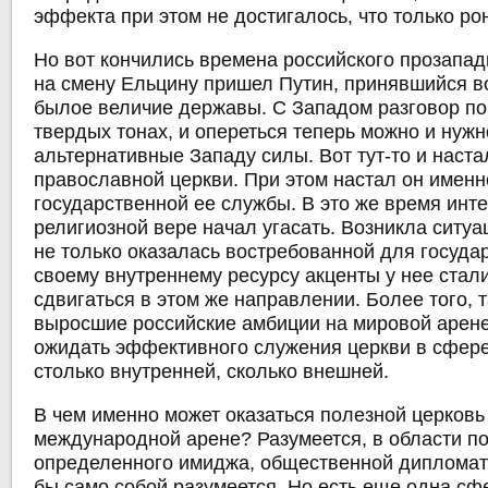
эффекта при этом не достигалось, что только ро
Но вот кончились времена российского прозапад
на смену Ельцину пришел Путин, принявшийся в
былое величие державы. С Западом разговор п
твердых тонах, и опереться теперь можно и нуж
альтернативные Западу силы. Вот тут-то и наста
православной церкви. При этом настал он именн
государственной ее службы. В это же время инте
религиозной вере начал угасать. Возникла ситуа
не только оказалась востребованной для государ
своему внутреннему ресурсу акценты у нее стал
сдвигаться в этом же направлении. Более того, 
выросшие российские амбиции на мировой арен
ожидать эффективного служения церкви в сфере
столько внутренней, сколько внешней.
В чем именно может оказаться полезной церковь
международной арене? Разумеется, в области 
определенного имиджа, общественной дипломатии
бы само собой разумеется. Но есть еще одна сфе