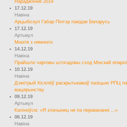
Нараджэнне 2019
17.12.19
Навіна
Арцыбіскуп Габар Пінтэр пакідае Беларусь
17.12.19
Артыкул
Многія з нямногіх
14.12.19
Навіна
Прайшло чарговы штогадовы сход Мінскай епархі
10.12.19
Навіна
Дзмітрый Кісялёў раскрытыкаваў пазіцыю РПЦ па
мацярынству
09.12.19
Артыкул
Каліноўскі: «Я злачынец не па перакананні ...»
06.12.19
Навіна