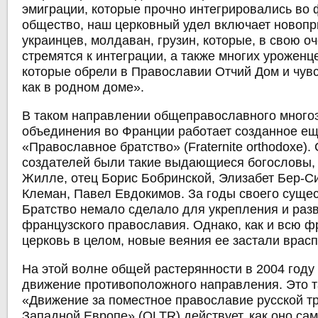
эмиграции, которые прочно интегрировались во
общество, наш церковный удел включает новопр
украинцев, молдаван, грузин, которые, в свою о
стремятся к интеграции, а также многих уроженц
которые обрели в Православии Отчий Дом и чувс
как в родном доме».
В таком направлении общеправославного много
объединения во Франции работает созданное ещ
«Православное братство» (Fraternite orthodoxe).
создателей были такие выдающиеся богословы, 
Жилле, отец Борис Бобринской, Элизабет Бер-С
Клеман, Павел Евдокимов. За годы своего суще
Братство немало сделало для укрепления и раз
французского православия. Однако, как и всю 
церковь в целом, новые веяния ее застали врасп
На этой волне общей растерянности в 2004 году
движение противоположного направления. Это 
«Движение за поместное православие русской т
Западной Европе» (OLTR) действует, как оно са