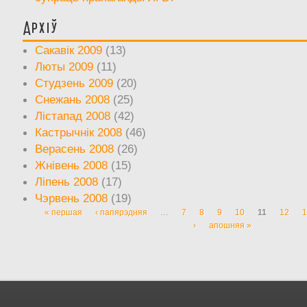
Архіў
Сакавік 2009
(13)
Люты 2009
(11)
Студзень 2009
(20)
Снежань 2008
(25)
Лістапад 2008
(42)
Кастрычнік 2008
(46)
Верасень 2008
(26)
Жнівень 2008
(15)
Ліпень 2008
(17)
Чэрвень 2008
(19)
« першая
‹ папярэдняя
…
7
8
9
10
11
12
1
Старонкі
›
апошняя »