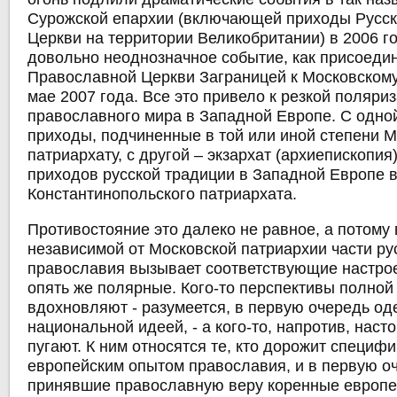
Сурожской епархии (включающей приходы Русс
Церкви на территории Великобритании) в 2006 го
довольно неоднозначное событие, как присоеди
Православной Церкви Заграницей к Московскому
мае 2007 года. Все это привело к резкой поляри
православного мира в Западной Европе. С одно
приходы, подчиненные в той или иной степени 
патриархату, с другой – экзархат (архиепископи
приходов русской традиции в Западной Европе 
Константинопольского патриархата.
Противостояние это далеко не равное, а потому
независимой от Московской патриархии части ру
православия вызывает соответствующие настрое
опять же полярные. Кого-то перспективы полной
вдохновляют - разумеется, в первую очередь о
национальной идеей, - а кого-то, напротив, нас
пугают. К ним относятся те, кто дорожит специф
европейским опытом православия, и в первую о
принявшие православную веру коренные европе