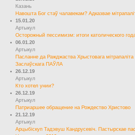
Казань
Навошта Бог стаў чалавекам? Адказвае мітрапалі
15.01.20
Артыкул
Осторожный пессимизм: итоги католического год
06.01.20
Артыкул
Пасланне да Ражджаства Хрыстовага мітрапаліта 
Заслаўскага ПАЎЛА
26.12.19
Артыкул
Кто хотел унии?
26.12.19
Артыкул
Патриаршее обращение на Рождество Христово
21.12.19
Артыкул
Арцыбіскуп Тадэвуш Кандрусевіч. Пастырскае па