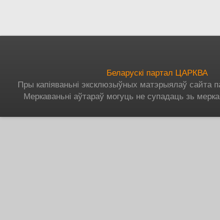
Старонкі
Беларускі партал ЦАРКВА
Пры капіяваньні эксклюзыўных матэрыялаў сайта п
Меркаваньні аўтараў могуць не супадаць зь мерка