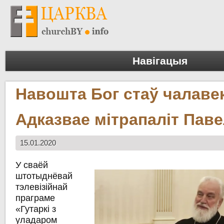
Навігацыя
Навошта Бог стаў чалаве
Адказвае мітрапаліт Паве
15.01.2020
У сваёй
штотыднёвай
тэлевізійнай
праграме
«Гутаркі з
уладаром