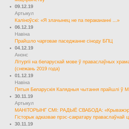
09.12.19
Артыкул
Каліноўскі: «Я злачынец не па перакананні ...»
06.12.19
Навіна
Прайшло чарговае паседжанне сіноду БПЦ
04.12.19
Анонс
Літургіі на беларускай мове ў праваслаўных храм
(снежань 2019 года)
01.12.19
Навіна
Пятыя Беларускія Калядныя чытання прайшлі ў М
30.11.19
Артыкул
МАНІТОРЫНГ СМІ: РАДЫЁ СВАБОДА: «Крыважэрн
Гісторык адказвае прэс-сакратару праваслаўнай ц
30.11.19