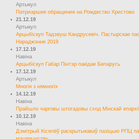
Артыкул
Патриаршее обращение на Рождество Христово
21.12.19
Артыкул
Арцыбіскуп Тадэвуш Кандрусевіч. Пастырскае па
Нараджэнне 2019
17.12.19
Навіна
Арцыбіскуп Габар Пінтэр пакідае Беларусь
17.12.19
Артыкул
Многія з нямногіх
14.12.19
Навіна
Прайшло чарговы штогадовы сход Мінскай епархі
10.12.19
Навіна
Дзмітрый Кісялёў раскрытыкаваў пазіцыю РПЦ па
мацярынству