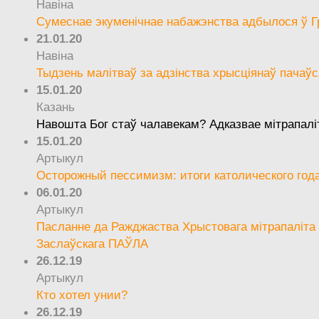
Навіна
Сумеснае экуменічнае набажэнства адбылося ў Г
21.01.20
Навіна
Тыдзень малітваў за адзінства хрысціянаў пачаўс
15.01.20
Казань
Навошта Бог стаў чалавекам? Адказвае мітрапалі
15.01.20
Артыкул
Осторожный пессимизм: итоги католического год
06.01.20
Артыкул
Пасланне да Ражджаства Хрыстовага мітрапаліта 
Заслаўскага ПАЎЛА
26.12.19
Артыкул
Кто хотел унии?
26.12.19