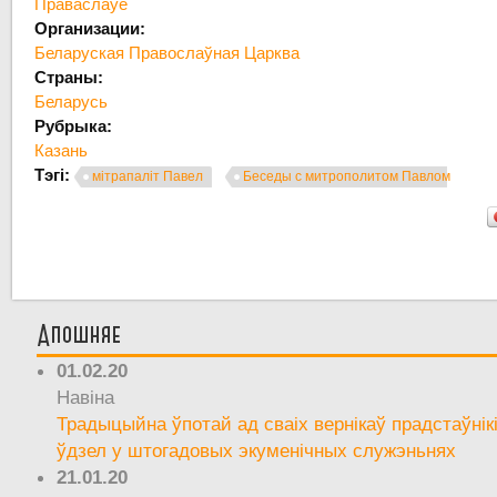
Праваслаўе
Организации:
Беларуская Правослаўная Царква
Страны:
Беларусь
Рубрыка:
Казань
Тэгі:
мітрапаліт Павел
Беседы с митрополитом Павлом
Апошняе
01.02.20
Навіна
Традыцыйна ўпотай ад сваіх вернікаў прадстаўнік
ўдзел у штогадовых экуменічных служэньнях
21.01.20