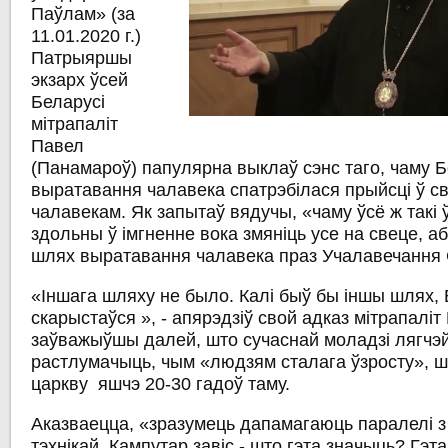
Паўлам» (за
11.01.2020 г.)
Патрыяршы
экзарх ўсей
Беларусі
мітрапаліт
Павел
(Панамароў) папулярна выклаў сэнс таго, чаму Б
выратавання чалавека спатрэбілася прыйсці ў св
чалавекам. Як запытаў вядучы, «чаму ўсё ж такі 
здольны ў імгненне вока змяніць усе на свеце, а
шлях выратавання чалавека праз Учалавечання
«Іншага шляху не было. Калі быў бы іншы шлях, 
скарыстаўся », - апярэдзіў свой адказ мітрапаліт
заўважыўшы далей, што сучаснай моладзі лягчэй
растлумачыць, чым «людзям сталага ўзросту», ш
царкву яшчэ 20-30 гадоў таму.
Аказваецца, «зразумець дапамагаюць паралелі з
тэхнікай. Кампутар завіс - што гэта значыць? Гэт