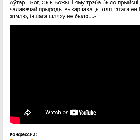
Аўтар - Бог, Сын Божы, і яму трэба было прыйсці і
чалавечай прыроды выкарчаваць. Для гэтага ён 
зямлю, іншага шляху не было...»
Конфессии: