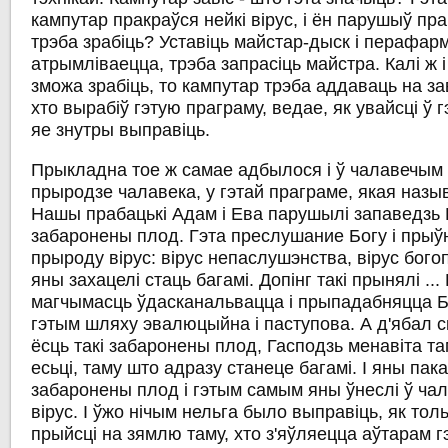
кампутар пракраўся нейкі вірус, і ён парушыў пр
трэба зрабіць? Уставіць майстар-дыск і перафарм
атрымліваецца, трэба запрасіць майстра. Калі ж і
зможа зрабіць, то кампутар трэба аддаваць на з
хто вырабіў гэтую праграму, ведае, як увайсці ў 
яе знутры выправіць.
Прыкладна тое ж самае адбылося і ў чалавечым а
прыродзе чалавека, у гэтай праграме, якая назы
Нашы прабацькі Адам і Ева парушылі запаведзь 
забаронены плод. Гэта преслушание Богу і прыў
прыроду вірус: вірус непаслушэнства, вірус бог
яны захацелі стаць багамі. Допінг такі прынялі ..
магчымасць ўдасканальвацца і прыпадабняцца Богу
гэтым шляху эвалюцыйна і паступова. А д'ябал ск
ёсць такі забаронены плод, Гасподзь менавіта та
есьці, таму што адразу станеце багамі. І яны пак
забаронены плод і гэтым самым яны ўнеслі ў ч
вірус. І ўжо нічым нельга было выправіць, як тол
прыйсці на зямлю таму, хто з'яўляецца аўтарам 