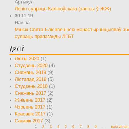
Артыкул
Лепін супраць Каліноўскага (запісы ў ЖЖ)
30.11.19
Навіна
Мінскі Свята-Елісавецінскі манастыр ініцыяваў зб
супраць прапаганды ЛГБТ
Архіў
Люты 2020
(1)
Студзень 2020
(4)
Снежань 2019
(9)
Лістапад 2019
(5)
Студзень 2018
(1)
Снежань 2017
(2)
Жнівень 2017
(2)
Чэрвень 2017
(1)
Красавік 2017
(1)
Сакавік 2017
(3)
1
2
3
4
5
6
7
8
9
…
наступная 