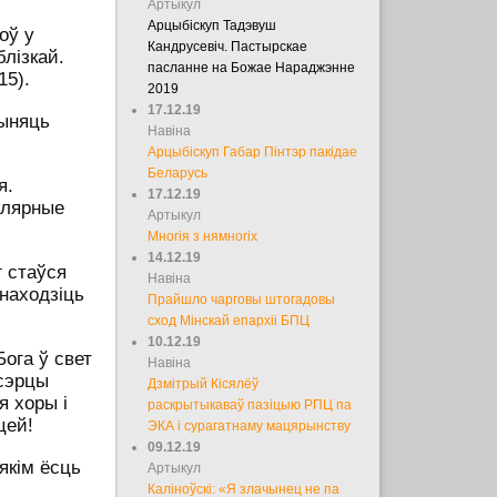
Артыкул
Арцыбіскуп Тадэвуш
оў у
Кандрусевіч. Пастырскае
блізкай.
пасланне на Божае Нараджэнне
15).
2019
17.12.19
рыняць
Навіна
Арцыбіскуп Габар Пінтэр пакідае
Беларусь
я.
17.12.19
улярные
Артыкул
Многія з нямногіх
14.12.19
 стаўся
Навіна
знаходзіць
Прайшло чарговы штогадовы
сход Мінскай епархіі БПЦ
10.12.19
ога ў свет
Навіна
 сэрцы
Дзмітрый Кісялёў
я хоры і
раскрытыкаваў пазіцыю РПЦ па
цей!
ЭКА і сурагатнаму мацярынству
09.12.19
якім ёсць
Артыкул
Каліноўскі: «Я злачынец не па