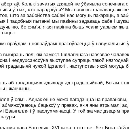
абортаў. Колькі зачатых дзяцей не ўбачыла сонечнага с
ктывы ў тых, хто нарадзіўся? Мы павінны шанаваць жывёл
с тое, што за забойства сабакі нас могуць пакараць, а за
тыя і падобныя пытанні мы павінны задаваць сабе і шукац
удучыню, бо сям’я, якая павінна быць «санктуарыем жыц
 нацыі.
мі праўдамі і няпраўдамі прасоўваецца ў навучальныя 
 выбіраць пол, які замест біялагічнага навязвае чалаве
ясна і недвухсэнсоўна выступае супраць такой нязгоднай
й традыцыяй чужой ідэалогіі, наступствы якой могуць 
ыць аб тэндэнцыях адыходу ад традыцыйнай, Богам ств
ны і жанчыны.
ля ў сям’і. Аднак ён не можа пагадзіцца на прапановы, 
 абмяжоўваюць бацькоў у правах, якія яны атрымалі ад 
і Евангелля і ў паслухмянасці. У той жа час дзецям п
льтуры.
ездарма папа Бэнэдыкт
XVI
кажа, што свет без Бога з’яў