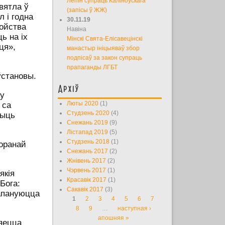
Лепін супраць Каліноўскага
вятла ў
(запісы ў ЖЖ)
 і годна
30.11.19
бойства
Навіна
ь на іх
Мінскі Свята-Елісавецінскі
ця»,
манастыр ініцыяваў збор
подпісаў за закон супраць
прапаганды ЛГБТ
ўстановы.
Архіў
ку
 са
Люты 2020
(1)
Студзень 2020
(4)
быць
Снежань 2019
(9)
Лістапад 2019
(5)
Студзень 2018
(1)
оранай
Снежань 2017
(2)
Жнівень 2017
(2)
Чэрвень 2017
(1)
якія
Красавік 2017
(1)
Бога:
Сакавік 2017
(3)
рапануюцца
1
2
3
4
5
6
7
Старонкі
8
9
…
наступная ›
апошняя »
ляецца