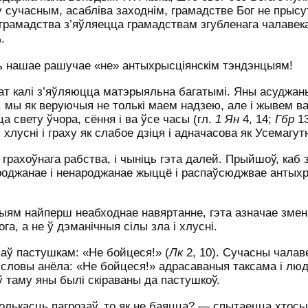
у сучасным, асабліва заходнім, грамадстве Бог не прысут
е грамадства з’яўляецца грамадствам згубленага чалаве
.
)
ць нашае рашучае «не» антыхрысціянскім тэндэнцыям!
ат калі з’яўляюцца матэрыяльна багатымі. Яны асуджан
, мы як веруючыя не толькі маем надзею, але і жывем в
а свету ўчора, сёння і ва ўсе часы (гл.
1 Ян
4, 14;
Гбр
13
лусні і граху як слабое дзіця і адначасова як Усемагут
грахоўнага рабства, і чыніць гэта далей. Прыйшоў, каб 
народжанае і ненароджанае жыццё і распаўсюджвае антыхр
ыям найперш неабходнае навяртанне, гэта азначае змен
а, а не ў дэманічныя сілы зла і хлусні.
аў пастушкам: «Не бойцеся!» (
Лк
2, 10). Сучасны чалаве
 словы анёла: «Не бойцеся!» адрасаваныя таксама і лю
ў таму яны былі скіраваны да пастушкоў.
колькасць пагрозаў, то як не баяцца? — спытаецца хтосьц