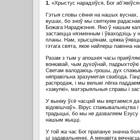
1.
«Хрыстус нарадзіўся, Бог аб’явіўся
Гэтыя словы сёння на нашых вуснах,
вушах, бо зноў мы святкуем радаснае
Божага Нараджэння. Яно ў нашым ка
застаецца нязменным і ўваходзіць у
планы. Нам, хрысціянам, цяжка ўявіц
гэтага свята, якое найперш павінна н
Разам з тым у апошнія часы праяўля
вонкавай, чым духоўнай, падрыхтоўкі 
Светам валодаюць грошы, дух спажыв
няправільна зразуметая свабода. Га
распродаж, і мы вельмі лёгка паддаем
«закупкі», матэрыяльныя справы і з
У выніку ўсё часцей мы вяртаемся д
відовішчаў». Вірус спажывальніцтва 
традыцыі, бо мы не дазваляем Езусу 
нашым жыцці.
У той жа час Бог прапануе значна б
ці задавальненні. А менавіта вечнасц