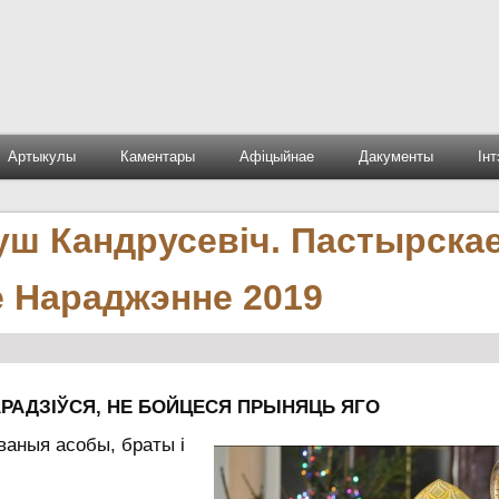
Артыкулы
Каментары
Афіцыйнае
Дакументы
Ін
уш Кандрусевіч. Пастырска
е Нараджэнне 2019
РАДЗІЎСЯ, НЕ БОЙЦЕСЯ ПРЫНЯЦЬ ЯГО
ваныя асобы, браты і