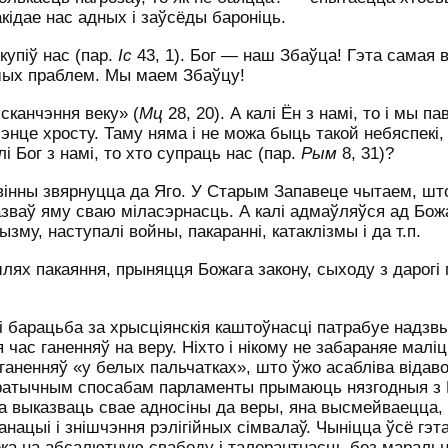
акідае нас адных і заўсёды бароніць.
купіў нас (пар.
Іс
43, 1). Бог — наш Збаўца! Гэта самая в
ашых праблем. Мы маем Збаўцу!
 сканчэння веку» (
Мц
28, 20). А калі Ён з намі, то і мы п
мэнце хросту. Таму няма і не можа быць такой небяспекі,
і Бог з намі, то хто супраць нас (пар.
Рым
8, 31)?
вінны звярнуцца да Яго. У Старым Запавеце чытаем, што
азваў яму сваю міласэрнасць. А калі адмаўляўся ад Бож
ызму, наступалі войны, пакаранні, катаклізмы і да т.п.
ях пакаяння, прыняцця Божага закону, сыходу з дарогі г
 барацьба за хрысціянскія каштоўнасці патрабуе надзв
 час ганенняў на веру. Ніхто і нікому не забараняе маліц
 ганенняў «у белых пальчатках», што ўжо асабліва відав
акратычным спосабам парламенты прымаюць нязгодныя з
а выказваць свае адносіны да веры, яна высмейваецца,
ацыі і знішчэння рэлігійных сімвалаў. Чыніцца ўсё гэт
ека на абсалютную свабоду і талерантнасць без мараль