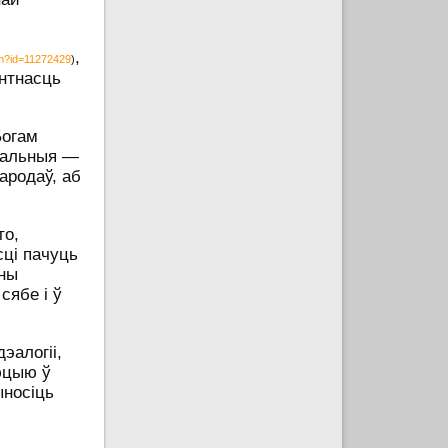
,
em?id=11272429
)
антнасць
Богам
аральныя —
ародаў, аб
то,
ці пачуць
нны
сябе і ў
эалогіі,
люцыю ў
ыносіць