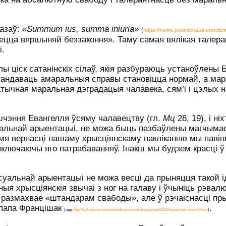
азаў:
«
Summum
ius
,
summa
iniuria
»
(
https://news.ycombinator.com/it
ецца вяршыняй беззаконня». Таму самая вялікая талер
і.
 ціск сатанінскіх сілаў, якія разбураюць устаноўлены 
агандаваць амаральныя справы становіцца нормай, а м
атычная маральная дэградацыя чалавека, сям’і і цэлых н
шчэння Евангелля ўсяму чалавецтву (гл.
Мц
28, 19), і ніх
уальнай арыентацыі, не можа быць пазбаўлены магчымас
 імя вернасці нашаму хрысціянскаму пакліканню мы паві
лючаючы яго патрабаванняў. Інакш мы будзем красці ў 
уальнай арыентацыі не можа весці да прыняцця такой ід
ыя хрысціянскія звычаі з ног на галаву і ўчыніць рэва
 размахвае «штандарам свабоды», але ў рэчаіснасці пр
 папа Францішак
.
(пар.
http://w2.vatican.va/content/francesco/en/speeches/2014/november.index.2.html
)