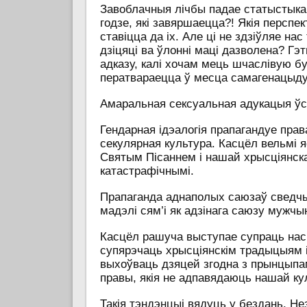
Завоблачныя лічбы падае статыстыка 
годзе, які завяршаецца?! Якія перспе
ставіцца да іх. Але ці не здзіўляе на
дзіцяці ва ўлонні маці дазволена? Гэ
адказу, калі хочам мець шчаслівую б
ператвараецца ў месца самагенацыду
Амаральная сексуальная адукацыя ўсі
Гендарная ідэалогія прапагандуе права
секулярная культура. Касцёл вельмі 
Святым Пісаннем і нашай хрысціянска
катастрафічнымі.
Прапаганда аднаполых саюзаў сведч
мадэлі сям’і як адзінага саюзу мужчы
Касцёл рашуча выступае супраць насіл
супярэчаць хрысціянскім традыцыям і
выхоўваць дзяцей згодна з прынцыпам
правы, якія не адпавядаюць нашай ку
Такія тэндэнцыі вядуць у бездань. Н