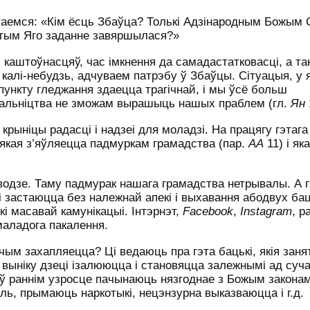
аемся: «Кім ёсць Збаўца? Толькі Адзінародным Божым 
гэтым Яго заданне завяршылася?»
 каштоўнасцяў, час імкнення да самадастатковасці, а та
калі-небудзь, адчуваем патрэбу ў Збаўцы. Сітуацыя, у 
 пункту гледжання здаецца трагічнай, і мы ўсё больш
шальніцтва не зможам вырашыць нашых праблем (гл.
Ян
крыніцы радасці і надзеі для моладзі. На працягу гэтаг
 якая з’яўляецца падмуркам грамадства (пар.
АА
11) і як
одзе. Таму падмурак нашага грамадства нетрывалы. А г
 застаюцца без належнай апекі і выхавання абодвух бац
дкі масавай камунікацыі. Інтэрнэт,
Facebook
,
In
stagram
, р
маладога пакалення.
 чым захапляецца? Ці ведаюць пра гэта бацькі, якія зан
 выніку дзеці ізалююцца і становяцца залежнымі ад суч
 ў раннім узросце пачынаюць нязгоднае з Божым закона
ь, прымаюць наркотыкі, нецэнзурна выказваюцца і г.д.