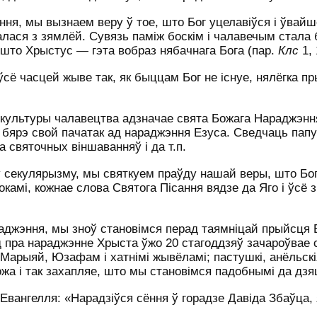
я, мы вызнаем веру ў тое, што Бог уцелавіўся і ўвайш
алася з зямлёй. Сувязь паміж боскім і чалавечым стала 
што Хрыстус — гэта вобраз нябачнага Бога (пар.
Клс
1, 
 ўсё часцей жыве так, як быццам Бог не існуе, нялёгка п
 культуры чалавецтва адзначае свята Божага Нараджэнн
е бярэ свой пачатак ад нараджэння Езуса. Сведчаць пап
а святочных віншаванняў і да т.п.
 секулярызму, мы святкуем праўду нашай веры, што Бог
камі, кожнае слова Святога Пісання вядзе да Яго і ўсё 
жэння, мы зноў становімся перад таямніцай прыйсця Б
д пра нараджэнне Хрыста ўжо 20 стагоддзяў зачароўвае
Марыяй, Юзафам і хатнімі жывёламі; пастушкі, анёльскі
ожа і так захапляе, што мы становімся падобнымі да дзя
вангелля: «Нарадзіўся сёння ў горадзе Давіда Збаўца, 