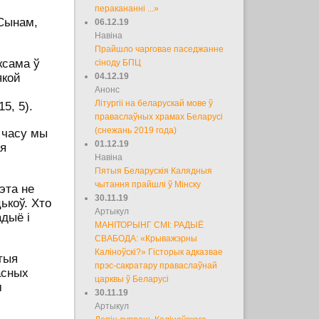
перакананні ...»
Сынам,
06.12.19
Навіна
Прайшло чарговае паседжанне
ксама ў
сіноду БПЦ
якой
04.12.19
Анонс
Літургіі на беларускай мове ў
15, 5).
праваслаўных храмах Беларусі
(снежань 2019 года)
а часу мы
01.12.19
ая
Навіна
Пятыя Беларускія Калядныя
чытання прайшлі ў Мінску
эта не
30.11.19
ькоў. Хто
Артыкул
адыё і
МАНІТОРЫНГ СМІ: РАДЫЁ
СВАБОДА: «Крыважэрны
Каліноўскі?» Гісторык адказвае
ятыя
прэс-сакратару праваслаўнай
асных
царквы ў Беларусі
м
30.11.19
Артыкул