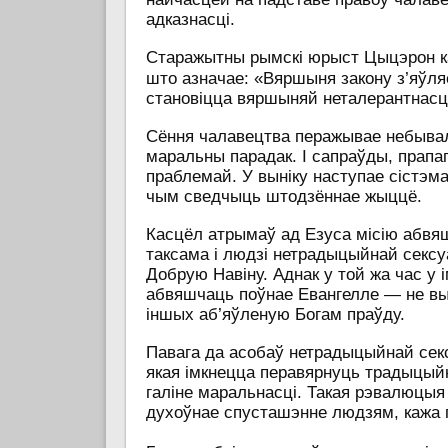
адказнасці.
Старажытны рымскі юрыст Цыцэрон к
што азначае: «Вяршыня закону з’яўля
становіцца вяршыняй неталерантнасц
Сёння чалавецтва перажывае небывалы
маральны парадак. І сапраўды, прап
праблемай. У выніку наступае сістэм
чым сведчыць штодзённае жыццё.
Касцёл атрымаў ад Езуса місію абвя
таксама і людзі нетрадыцыйнай секс
Добрую Навіну. Аднак у той жа час у
абвяшчаць поўнае Евангелле — не вык
іншых аб’яўленую Богам праўду.
Павага да асобаў нетрадыцыйнай секс
якая імкнецца перавярнуць традыцыйн
галіне маральнасці. Такая рэвалюцыя
духоўнае спусташэнне людзям, кажа