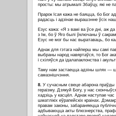
просты: мы атрымалі Збаўцу, які не п
Прарок Ісая кажа не баяцца, бо Бог ад
радасць і адзінае вырашэнне ўсіх н
Езус кажа: «Я з вамі ва ўсе дні, аж да
з Ім, бо ў Яго былі ўключаны ў сакра
Езус не мог бы нас выратаваць, бо кал
Аднак для гэтага найперш мы самі па
выбраны народ навяртаўся, то Бог ак
і схіляўся да ідалапаклонства і акульт
Таму нам застаецца адзіны шлях — шл
самазнішчэння.
8.
У сучасным свеце абарона праўды і
гераізму. Дзякуй Богу, у нас скончыўся
хадзіць у касцёл. Аднак наступае час
шматлікіх еўрапейскіх краінах. Дэм
правам законы, забараняецца публічн
адбываюцца акты блюзнерства, прафан
найчасцей на падставе правоў чалав