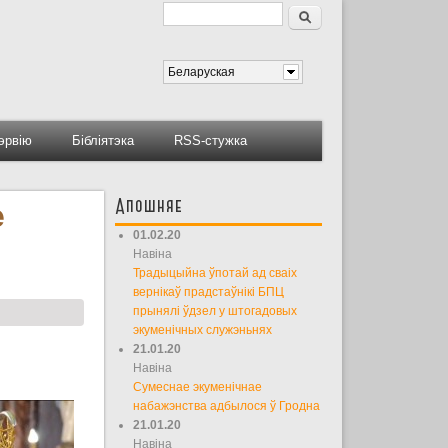
Пошук
Форма пошуку
Беларуская
тэрвію
Бібліятэка
RSS-стужка
Апошняе
е
01.02.20
Навіна
Традыцыйна ўпотай ад сваіх
вернікаў прадстаўнікі БПЦ
прынялі ўдзел у штогадовых
экуменічных служэньнях
21.01.20
Навіна
Сумеснае экуменічнае
набажэнства адбылося ў Гродна
21.01.20
Навіна