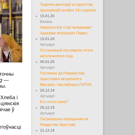
Тыдзень малітваў за адзінства
хрысціянаў пачаўся 18 студзеня
15.01.20
Казань
Навошта Бог стаў чалавекам?
Адказвае мітрапаліт Павел.
15.01.20
Артыкул
Осторожный пессимизм: итоги
католического года
06.01.20
Артыкул
яточны
Пасланне да Ражджаства
g
—
Хрыстовага мітрапаліта
Мінскага і Заслаўскага ПАЎЛА
чы.
26.12.19
Артыкул
Хлеба і
Кто хотел унии?
ціянскія
26.12.19
ічае ў
Артыкул
Патриаршее обращение на
Рождество Христово
штоўнасці
21.12.19