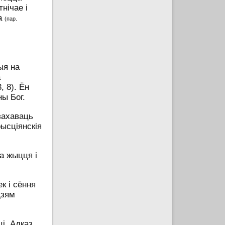
нічае і
ка
(пар.
ыя на
а
, 8). Ён
ны Бог.
захаваць
ысціянскія
а жыцця і
к і сёння
дзям
і. Адказ