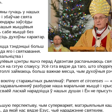
».
 яны гучаць у нашых
 і збаўчае свята
лендары заўсёды
 нашыя жыццёвыя
ь сабе жыццё без
асіць духоўны характар.
юцца тэндэнцыі больш
да яго і святкавання.
альніцтва і
ндлёвыя цэнтры яшчэ перад Адвэнтам распачынаюць св
ся на гэтую спакусу. Усё гэта вядзе да таго, што
shoppin
астоллі займаюць больш важнае месца, чым духоўныя рэ
а воклічу старажытных рымлянаў:
Panem
et
circenses
— «
і задавальненняў разбурае наша маральнае жыццё і хрыс
сваёй ласкай нарадзіцца ў нашых душах і Ён не прысутн
ольшую перспектыву, чым супермаркет, матэрыяльныя ка
ь, да якой нас вядзе Езус, чыё нараджэнне святкуем.