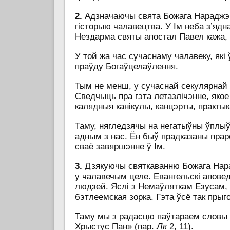
2.
Адзначаючы свята Божага Нараджэнн
гісторыю чалавецтва. У Ім неба з’ядн
Нездарма святы апостал Павел кажа, 
У той жа час сучаснаму чалавеку, які
праўду Богаўцелаўлення.
Тым не менш, у сучаснай секулярнай
Сведчыць пра гэта летазлічэнне, яко
калядныя канікулы, канцэрты, практык
Таму, нягледзячы на негатыўны ўплыў
адным з нас. Ён быў прадказаны праро
сваё завяршэнне ў Ім.
3.
Дзякуючы святкаванню Божага Нарад
у чалавечым целе. Евангельскі апове
людзей. Яслі з Немаўляткам Езусам, 
бэтлеемская зорка. Гэта ўсё так прыг
Таму мы з радасцю паўтараем словы Е
Хрыстус Пан» (пар.
Лк
2, 11).