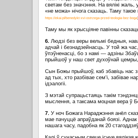
светам без значэння. На вялікі жаль, 
«не можа» нічога сказаць. Таму тако
https://ekai.pl/benedykt-xvi-ostrzega-przed-teologia-bez-boga
Таму мы як хрысціяне павінны сказа
6.
Людзі без веры вельмі бедныя, нав
адчай і безнадзейнасць. У той жа час
ўпэўненасці, бо з намі — адзіны Збаўц
прыйшоў у наш свет духоўнай цемры, х
Сын Божы прыйшоў, каб збавіць нас з 
ад тых, хто разбівае сем’і, забівае 
ідэалогіі.
З мэтай супрацьстаяць такім тэндэнц
мыслення, а таксама моцная вера ў Бог
7.
У ноч Божага Нараджэння анёл сказ
мае пачуццё апраўданай боязі. Аднак
нашага часу, падобна як 20 стагоддзя
Калі ў сучасным свеце існуе вялікая 