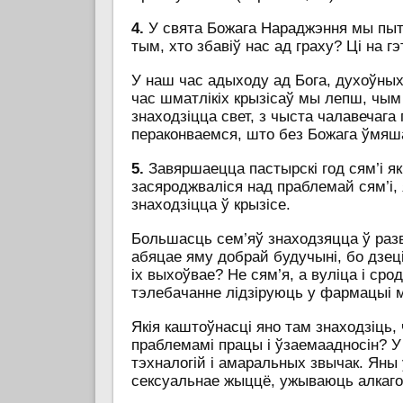
4.
У свята Божага Нараджэння мы пыт
тым, хто збавіў нас ад граху? Ці на 
У наш час адыходу ад Бога, духоўных
час шматлікіх крызісаў мы лепш, чым 
знаходзіцца свет, з чыста чалавечага
пераконваемся, што без Божага ўмя
5.
Завяршаецца пастырскі год сям’і як 
засяроджваліся над праблемай сям’і,
знаходзіцца ў крызісе.
Большасць сем’яў знаходзяцца ў разв
абяцае яму добрай будучыні, бо дзеці
іх выхоўвае? Не сям’я, а вуліца і сро
тэлебачанне лідзіруюць у фармацыі 
Якія каштоўнасці яно там знаходзіць,
праблемамі працы і ўзаемаадносін? У
тэхналогій і амаральных звычак. Яны
сексуальнае жыццё, ужываюць алкагол