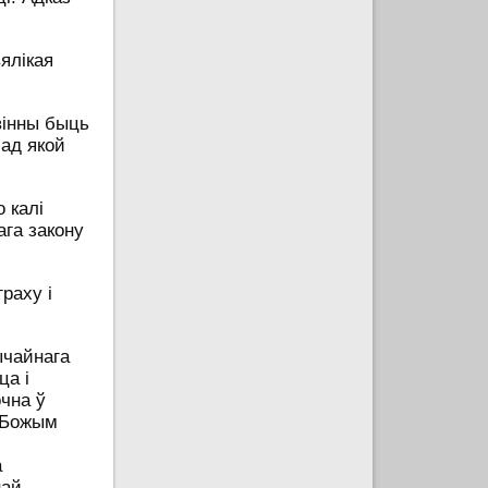
ялікая
авінны быць
 ад якой
 калі
ага закону
раху і
ычайнага
ца і
очна ў
 Божым
а
най