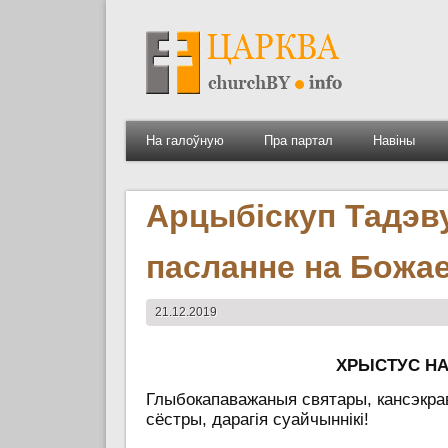
На галоўную
Пра партал
Навіны
Арцыбіскуп Тадэв
пасланне на Божа
21.12.2019
ХРЫСТУС НА
Глыбокапаважаныя
святары, кансэкра
сёстры, дарагія суайчыннікі!