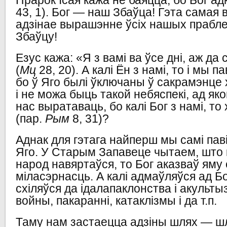
Прарок Ісая кажа не баяцца, бо Бог адк
43, 1). Бог — наш Збаўца! Гэта самая в
адзінае вырашэнне ўсіх нашых прабл
Збаўцу!
Езус кажа: «Я з вамі ва ўсе дні, аж да
(
Мц
28, 20). А калі Ён з намі, то і мы п
бо ў Яго былі ўключаны ў сакрамэнце 
і не можа быць такой небяспекі, ад як
нас выратаваць, бо калі Бог з намі, то
(пар.
Рым
8, 31)?
Аднак для гэтага найперш мы самі пав
Яго. У Старым Запавеце чытаем, што
народ навяртаўся, то Бог аказваў яму
міласэрнасць. А калі адмаўляўся ад Бо
схіляўся да ідалапаклонства і акульты
войны, пакаранні, катаклізмы і да т.п.
Таму нам застаецца адзіны шлях — шл