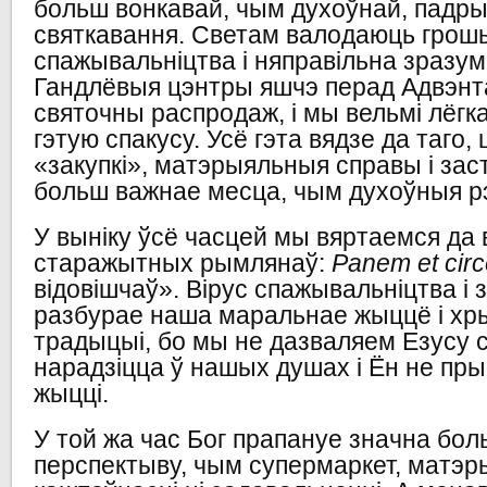
больш вонкавай, чым духоўнай, падрыхт
святкавання. Светам валодаюць грошы
спажывальніцтва і няправільна зразум
Гандлёвыя цэнтры яшчэ перад Адвэн
святочны распродаж, і мы вельмі лёгк
гэтую спакусу. Усё гэта вядзе да таго,
«закупкі», матэрыяльныя справы і за
больш важнае месца, чым духоўныя р
У выніку ўсё часцей мы вяртаемся да 
старажытных рымлянаў:
Panem
et
cir
відовішчаў». Вірус спажывальніцтва і
разбурае наша маральнае жыццё і хры
традыцыі, бо мы не дазваляем Езусу 
нарадзіцца ў нашых душах і Ён не пр
жыцці.
У той жа час Бог прапануе значна бо
перспектыву, чым супермаркет, матэ