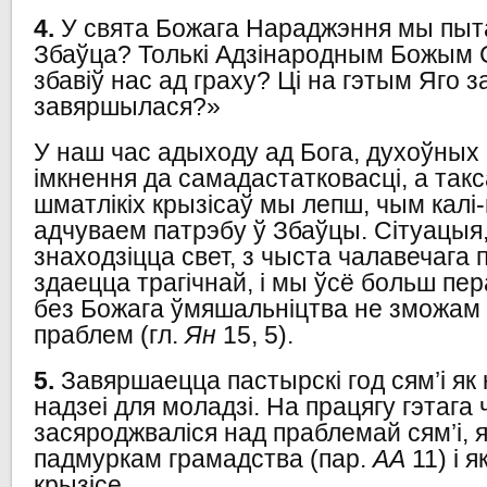
4.
У свята Божага Нараджэння мы пыта
Збаўца? Толькі Адзінародным Божым 
збавіў нас ад граху? Ці на гэтым Яго 
завяршылася?»
У наш час адыходу ад Бога, духоўных
імкнення да самадастатковасці, а такс
шматлікіх крызісаў мы лепш, чым калі
адчуваем патрэбу ў Збаўцы. Сітуацыя,
знаходзіцца свет, з чыста чалавечага 
здаецца трагічнай, і мы ўсё больш пе
без Божага ўмяшальніцтва не зможа
праблем (гл.
Ян
15, 5).
5.
Завяршаецца пастырскі год сям’і як 
надзеі для моладзі. На працягу гэтага
засяроджваліся над праблемай сям’і, 
падмуркам грамадства (пар.
АА
11) і я
крызісе.