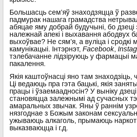
Большасць сем’яў знаходзяцца ў разв
падмурак нашага грамадства нетрывал
абяцае яму добрай будучыні, бо дзеці
належнай апекі і выхавання абодвух ба
выхоўвае? Не сям’я, а вуліца і сродкі
камунікацыі. Інтэрнэт,
Facebook
,
In
sta
тэлебачанне лідзіруюць у фармацыі м
пакалення.
Якія каштоўнасці яно там знаходзіць,
Ці ведаюць пра гэта бацькі, якія заня
працы і ўзаемаадносін? У выніку дзеці
становяцца залежнымі ад сучасных тэх
амаральных звычак. Яны ў раннім уз
нязгоднае з Божым законам сексуаль
ужываюць алкаголь, прымаюць наркот
выказваюцца і г.д.