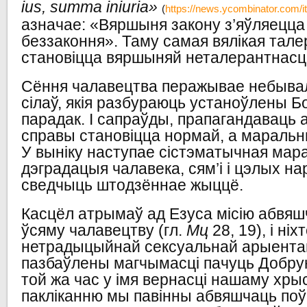
ius
,
summa
iniuria
»
(
https://news.ycombinator.com/
азначае: «Вяршыня закону з’яўляецц
беззаконня». Таму самая вялікая тал
становіцца вяршыняй неталерантнасці
Сёння чалавецтва перажывае небывалы
сілаў, якія разбураюць устаноўлены 
парадак. І сапраўды, прапагандаваць
справы становіцца нормай, а мараль
У выніку наступае сістэматычная мар
дэградацыя чалавека, сям’і і цэлых на
сведчыць штодзённае жыццё.
Касцёл атрымаў ад Езуса місію абвяш
ўсяму чалавецтву (гл.
Мц
28, 19), і ніх
нетрадыцыйнай сексуальнай арыентац
пазбаўлены магчымасці пачуць Добрую
той жа час у імя вернасці нашаму хры
пакліканню мы павінны абвяшчаць по