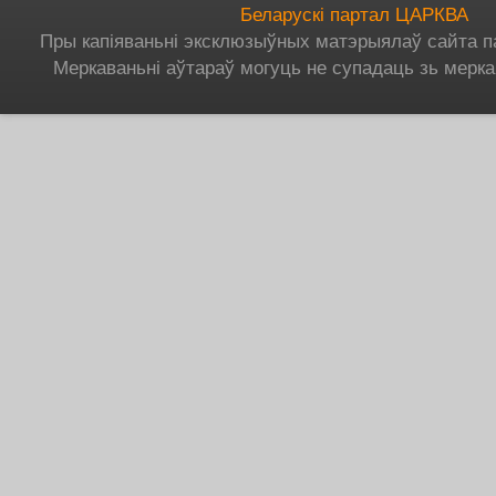
Беларускі партал ЦАРКВА
Пры капіяваньні эксклюзыўных матэрыялаў сайта п
Меркаваньні аўтараў могуць не супадаць зь мерка