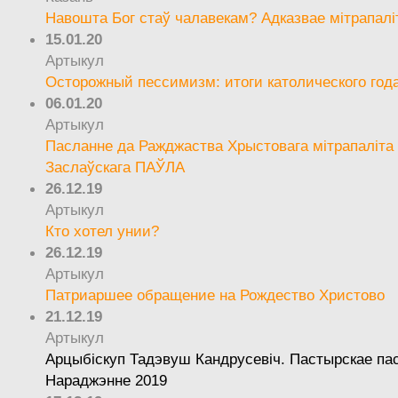
Навошта Бог стаў чалавекам? Адказвае мітрапалі
15.01.20
Артыкул
Осторожный пессимизм: итоги католического год
06.01.20
Артыкул
Пасланне да Ражджаства Хрыстовага мітрапаліта 
Заслаўскага ПАЎЛА
26.12.19
Артыкул
Кто хотел унии?
26.12.19
Артыкул
Патриаршее обращение на Рождество Христово
21.12.19
Артыкул
Арцыбіскуп Тадэвуш Кандрусевіч. Пастырскае па
Нараджэнне 2019