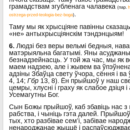
грамадствам згубленага чалавека
(пар.
h
.
ostrzega-przed-teologia-bez-boga
)
Таму мы як хрысціяне павінны сказац
«не» антыхрысціянскім тэндэнцыям!
6.
Людзі без веры вельмі бедныя, нава
матэрыяльна багатымі. Яны асуджаныя
безнадзейнасць. У той жа час, мы як 
маем надзею, але і жывем ва ўпэўнена
адзіны Збаўца свету ўчора, сёння і ва 
4, 14;
Гбр
13, 8). Ён прыйшоў у наш св
цемры, хлусні і граху як слабое дзіця 
Усемагутны Бог.
Сын Божы прыйшоў, каб збавіць нас з 
рабства, і чыніць гэта далей. Прыйшоў
тых, хто разбівае сем’і, забівае народ
ненароджанае жыццё і распаўсюджва