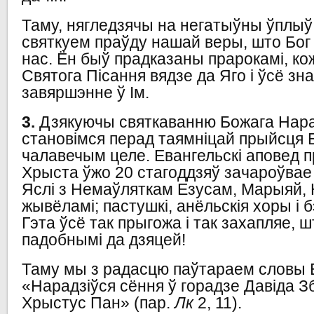
Таму, нягледзячы на негатыўны ўплыў
святкуем праўду нашай веры, што Бог
нас. Ён быў прадказаны прарокамі, ко
Святога Пісання вядзе да Яго і ўсё зн
завяршэнне ў Ім.
3.
Дзякуючы святкаванню Божага Нара
становімся перад таямніцай прыйсця Б
чалавечым целе. Евангельскі аповед 
Хрыста ўжо 20 стагоддзяў зачароўвае
Яслі з Немаўляткам Езусам, Марыяй, 
жывёламі; пастушкі, анёльскія хоры і 
Гэта ўсё так прыгожа і так захапляе, 
падобнымі да дзяцей!
Таму мы з радасцю паўтараем словы 
«Нарадзіўся сёння ў горадзе Давіда Зб
Хрыстус Пан» (пар.
Лк
2, 11).