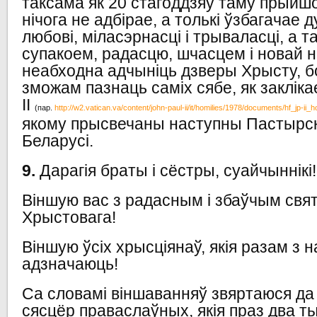
таксама як 20 стагоддзяў таму прыйш
нічога не адбірае, а толькі ўзбагачае 
любові, міласэрнасці і трываласці, а 
супакоем, радасцю, шчасцем і новай 
неабходна адчыніць дзверы Хрысту, бо
зможам пазнаць саміх сябе, як заклік
II
(пар.
http://w2.vatican.va/content/john-paul-ii/it/homilies/1978/documents/hf_jp-ii
якому прысвечаны наступны Пастырскі
Беларусі.
9.
Дарагія браты і сёстры, суайчыннікі!
Віншую вас з радасным і збаўчым св
Хрыстовага!
Віншую ўсіх хрысціянаў, якія разам з н
адзначаюць!
Са словамі віншаванняў звяртаюся да
сясцёр праваслаўных, якія праз два т