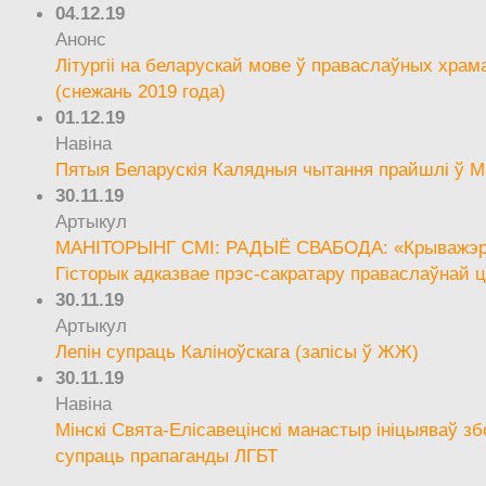
04.12.19
Анонс
Літургіі на беларускай мове ў праваслаўных храм
(снежань 2019 года)
01.12.19
Навіна
Пятыя Беларускія Калядныя чытання прайшлі ў М
30.11.19
Артыкул
МАНІТОРЫНГ СМІ: РАДЫЁ СВАБОДА: «Крыважэрн
Гісторык адказвае прэс-сакратару праваслаўнай ц
30.11.19
Артыкул
Лепін супраць Каліноўскага (запісы ў ЖЖ)
30.11.19
Навіна
Мінскі Свята-Елісавецінскі манастыр ініцыяваў зб
супраць прапаганды ЛГБТ