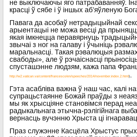
не выключаючы яго патрабаванняў. Ін
красці ў сябе і ў іншых аб’яўленую Бог
Павага да асобаў нетрадыцыйнай сек
арыентацыі не можа весці да прыняцця 
якая імкнецца перавярнуць традыцыйн
звычаі з ног на галаву і ўчыніць рэвал
маральнасці. Такая рэвалюцыя разм
свабоды», але ў рэчаіснасці прыносіц
спусташэнне людзям, кажа папа Фран
.
http://w2.vatican.va/content/francesco/en/speeches/2014/november.index.2.html
)
Гэта асабліва важна ў наш час, калі н
супрацьстаянне Божай праўды з неаязы
мы як хрысціяне становімся перад не
радыкальнага этычна-рэлігійнага выба
вернасць вучэнню Хрыста ці ігнаравац
Праз служэнне Касцёла Хрыстус прыхо