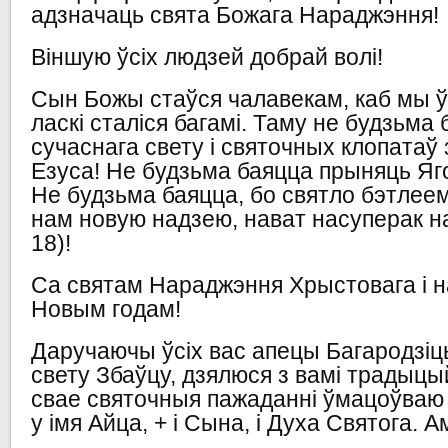
адзначаць свята Божага Нараджэння!
Віншую ўсіх людзей добрай волі!
Сын Божы стаўся чалавекам, каб мы 
ласкі сталіся багамі. Таму не будзьма 
сучаснага свету і святочных клопатаў 
Езуса! Не будзьма баяцца прыняць Яг
Не будзьма баяцца, бо святло бэтлеем
нам новую надзею, нават насуперак на
18)!
Са святам Нараджэння Хрыстовага і
Новым годам!
Даручаючы ўсіх вас апецы Багародзіцы
свету Збаўцу, дзялюся з вамі традыцы
свае святочныя пажаданні ўмацоўваю
у імя Айца, + і Сына, і Духа Святога. А