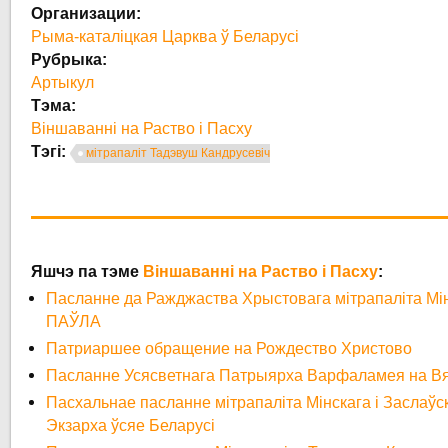
Организации:
Рыма-каталіцкая Царква ў Беларусі
Рубрыка:
Артыкул
Тэма:
Віншаванні на Раство і Пасху
Тэгі:
мітрапаліт Тадэвуш Кандрусевіч
Яшчэ па тэме
Віншаванні на Раство і Пасху
:
Пасланне да Ражджаства Хрыстовага мітрапаліта Мін
ПАЎЛА
Патриаршее обращение на Рождество Христово
Пасланне Усясветнага Патрыярха Варфаламея на Вя
Пасхальнае пасланне мітрапаліта Мінскага і Заслаў
Экзарха ўсяе Беларусі