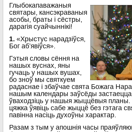
Глыбокапаважаныя
святары, кансэкраваныя
асобы, браты і сёстры,
дарагія суайчыннікі!
1.
«Хрыстус нарадзіўся,
Бог аб’явіўся».
Гэтыя словы сёння на
нашых вуснах, яны
гучаць у нашых вушах,
бо зноў мы святкуем
радаснае і збаўчае свята Божага Нар
нашым календары заўсёды застаецца
ўваходзіць у нашыя жыццёвыя планы. 
цяжка ўявіць сабе жыццё без гэтага с
павінна насіць духоўны характар.
Разам з тым у апошнія часы праяўляю