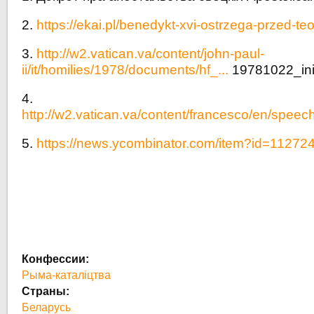
2.
https://ekai.pl/benedykt-xvi-ostrzega-przed-t
3.
http://w2.vatican.va/content/john-paul-
ii/it/homilies/1978/documents/hf_...
19781022_iniz
4.
http://w2.vatican.va/content/francesco/en/speec
5.
https://news.ycombinator.com/item?id=11272
Конфессии:
Рыма-каталіцтва
Страны:
Беларусь