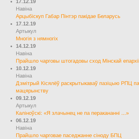
17.12.19
Навіна
Арцыбіскуп Габар Пінтэр пакідае Беларусь
17.12.19
Артыкул
Многія з нямногіх
14.12.19
Навіна
Прайшло чарговы штогадовы сход Мінскай епархі
10.12.19
Навіна
Дзмітрый Кісялёў раскрытыкаваў пазіцыю РПЦ па
мацярынству
09.12.19
Артыкул
Каліноўскі: «Я злачынец не па перакананні ...»
06.12.19
Навіна
Прайшло чарговае паседжанне сіноду БПЦ