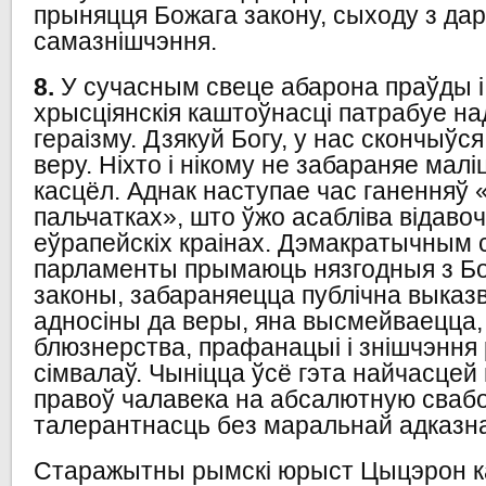
прыняцця Божага закону, сыходу з даро
самазнішчэння.
8.
У сучасным свеце абарона праўды і
хрысціянскія каштоўнасці патрабуе н
гераізму. Дзякуй Богу, у нас скончыўс
веру. Ніхто і нікому не забараняе маліц
касцёл. Аднак наступае час ганенняў 
пальчатках», што ўжо асабліва відавоч
еўрапейскіх краінах. Дэмакратычным
парламенты прымаюць нязгодныя з Б
законы, забараняецца публічна выказ
адносіны да веры, яна высмейваецца
блюзнерства, прафанацыі і знішчэння 
сімвалаў. Чыніцца ўсё гэта найчасцей
правоў чалавека на абсалютную свабо
талерантнасць без маральнай адказна
Старажытны рымскі юрыст Цыцэрон к