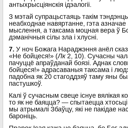
антыхрысціянскія ідэалогіі.
З мэтай супрацьстаяць такім тэндэн
неабходнае навяртанне, гэта азначае
мыслення, а таксама моцная вера ў Бо
дэманічныя сілы зла і хлусні.
7.
У ноч Божага Нараджэння анёл сказ
«Не бойцеся!» (
Лк
2, 10). Сучасны чал
пачуццё апраўданай боязі. Аднак сло
бойцеся!» адрасаваныя таксама і люд
падобна як 20 стагоддзяў таму яны бы
пастушкоў.
Калі ў сучасным свеце існуе вялікая к
то як не баяцца? — спытаецца хтосьці
мы атрымалі Збаўцу, які не пакідае на
бароніць.