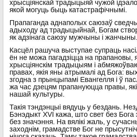
хрысціянскай традыцыяй чужой ідэалог
якой могуць быць катастрафічнымі.
Прапаганда аднаполых саюзаў сведч
адыходу ад традыцыйнай, Богам створ
як адзінага саюзу мужчыны і жанчыны
Касцёл рашуча выступае супраць насіл
ён не можа пагадзіцца на прапановы, 
хрысціянскім традыцыям і абмяжоўваю
правах, якія яны атрымалі ад Бога: в
згодна з прынцыпамі Евангелля і ў пас
жа час дзецям прапануюцца правы, як
нашай культуры.
Такія тэндэнцыі вядуць у бездань. Не
Бэнэдыкт
XVI
кажа, што свет без Бога
без значэння. На вялікі жаль, у сучасн
заходнім, грамадстве Бог не прысутні
нічога сказаць. Таму такое грамадства