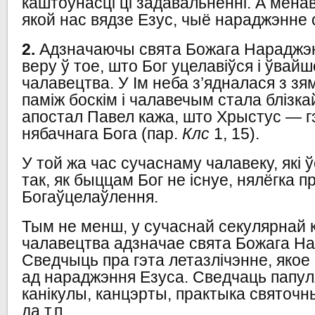
каштоўнасці ці задавальненні. А менав
якой нас вядзе Езус, чыё нараджэнне 
2.
Адзначаючы свята Божага Нараджэ
веру ў тое, што Бог уцелавіўся і ўвайш
чалавецтва. У Ім неба з’ядналася з зя
паміж боскім і чалавечым стала блізк
апостал Павел кажа, што Хрыстус — г
нябачнага Бога (пар.
Клс
1, 15).
У той жа час сучаснаму чалавеку, які 
так, як быццам Бог не існуе, нялёгка 
Богаўцелаўлення.
Тым не менш, у сучаснай секулярнай 
чалавецтва адзначае свята Божага Н
Сведчыць пра гэта летазлічэнне, якое
ад нараджэння Езуса. Сведчаць папу
канікулы, канцэрты, практыка святочн
да т.п.