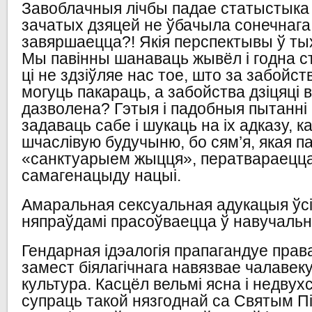
Завоблачныя лічбы падае статыстыка 
зачатых дзяцей не ўбачыла сонечнага с
завяршаецца?! Якія перспектывы ў тых
Мы павінны шанаваць жывёл і годна ст
ці не здзіўляе нас тое, што за забойст
могуць пакараць, а забойства дзіцяці в
дазволена? Гэтыя і падобныя пытанні
задаваць сабе і шукаць на іх адказу, к
шчаслівую будучыню, бо сям’я, якая п
«санктуарыем жыцця», ператвараецца
самагенацыду нацыі.
Амаральная сексуальная адукацыя ўсім
няпраўдамі прасоўваецца ў навучаль
Гендарная ідэалогія прапагандуе права
замест біялагічнага навязвае чалавек
культура. Касцёл вельмі ясна і недву
супраць такой нязгоднай са Святым П