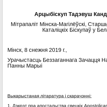
Арцыбіскуп Тадэвуш Канд
Мітрапаліт Мінска-Магілёўскі, Стар
Каталіцкіх Біскупаў у Бел
Мінск, 8 снежня 2019 г.,
Урачыстасць Беззаганнага Зачацця 
Панны Марыі
Выкарыстаная літаратура і скарачэнні:
1. Дэкрэт пра апостальства свецкіх Apostolica