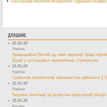
Пастырскае пасланне Мітрапаліта Тадэвуша Кандрусев
Апошняе
01.02.20
Навіна
Традыцыйна ўпотай ад сваіх вернікаў прадстаўнік
ўдзел у штогадовых экуменічных служэньнях
21.01.20
Навіна
Сумеснае экуменічнае набажэнства адбылося ў Г
21.01.20
Навіна
Тыдзень малітваў за адзінства хрысціянаў пачаўс
15.01.20
Казань