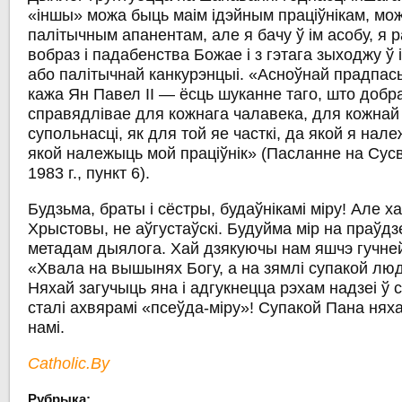
«іншы» можа быць маім ідэйным праціўнікам, мо
палітычным апанентам, але я бачу ў ім асобу, я 
вобраз і падабенства Божае і з гэтага зыходжу ў
або палітычнай канкурэнцыі. «Асноўнай прадпа
кажа Ян Павел ІІ — ёсць шуканне таго, што добра
справядлівае для кожнага чалавека, для кожнай 
супольнасці, як для той яе часткі, да якой я належ
якой належыць мой праціўнік» (Пасланне на Сус
1983 г., пункт 6).
Будзьма, браты і сёстры, будаўнікамі міру! Але ха
Хрыстовы, не аўгустаўскі. Будуйма мір на праўдзе
метадам дыялога. Хай дзякуючы нам яшчэ гучней
«Хвала на вышынях Богу, а на зямлі супакой лю
Няхай загучыць яна і адгукнецца рэхам надзеі ў с
сталі ахвярамі «псеўда-міру»! Супакой Пана нях
намі.
Catholic.By
Рубрыка: