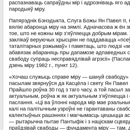
распазнаваць сапраўдны мір і адрозніваць яго а
пародыяў міру.
Папярэднік Бэнэдыкта, Слуга Божы Ян Павел ІІ,
вялікі абаронца міру на зямлі. Адначасова ж ён з
тое, што не кожны мір з’яўляецца добрым мірам. 
заклікаў веруючых хрысціян не паддавацца «псе
таталітарных рэжымаў» і памятаць, што людзі «м
абавязак абараняць пры дапамозе адпаведных 
свабоду супраць несправядлівай агрэсіі» (Пасл
дзень міру 1982 г., пункт 12).
«Хочаш служыць справе міру — шануй свабоду» —
пасылам звярнуўся да Касцёла і свету Ян Павел ІІ
Прайшло роўна 30 год з таго часу, а той пасыл 
актуальным, роўна ж як актуальным з’яўляецца і 
паслання. «Ці ва ўлонні народа мір мае рэальны
калі на палітычным узроўні не гарантаваны сваб
калектыўных рашэннях і магчымасць цешыцца ас
— рытарычна пытае Пантыфік і з націскам сцвя
праўдзівай свабоды — фундамента міру — там, 