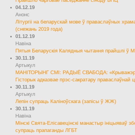
04.12.19
Анонс
Літургіі на беларускай мове ў праваслаўных храм
(снежань 2019 года)
01.12.19
Навіна
Пятыя Беларускія Калядныя чытання прайшлі ў М
30.11.19
Артыкул
МАНІТОРЫНГ СМІ: РАДЫЁ СВАБОДА: «Крыважэрн
Гісторык адказвае прэс-сакратару праваслаўнай ц
30.11.19
Артыкул
Лепін супраць Каліноўскага (запісы ў ЖЖ)
30.11.19
Навіна
Мінскі Свята-Елісавецінскі манастыр ініцыяваў зб
супраць прапаганды ЛГБТ