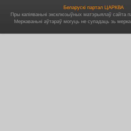
Беларускі партал ЦАРКВА
Пры капіяваньні эксклюзыўных матэрыялаў сайта п
Меркаваньні аўтараў могуць не супадаць зь мерка