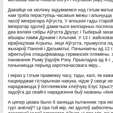
Давайце на хвілінку задумаемся над гэтым матыв
нам трэба пераступіць часавыя межы і апынуцца
часоў імператара Аўгуста. У апошнія гады старой
імператар здолеў дамагчыся велізарных поспехаў. 
два вялікія сябры Аўгуста Друзус і Тыберый захап
абшары паміж Дунаем і Альпамі. У 13 г. вайсков
кіраўніцтвам Агрыпы, зяця Аўгуста, прымусіла 
жыхароў Паноніі і Дальматыі. Пачынаючы ад 12 г
эфектыўна спацыфікаваць германскія плямёны,
панаванне Рыму ўздоўж Рэну. Прыкладна ад 8 г. д
пачынаецца перыяд кароткачасовага міру...
І якраз у гэтым прамежку часу, тады, калі, як каж
пацвярджае гістарычная навука, нідзе ў свеце не
нараджаецца ў бэтлеемскім хлеўчуку Езус Хрысту
задоўга да свайго нараджэння быў названы «Кня
А цяпер цікава было б заняцца пытаннем: пра які
гурт анёлаў? Ці пра той мір, які здолеў забяспеч