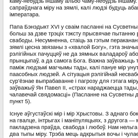
каму-небудзь іншаму альбо чаму-небудзь іншаму.
сапраўднага міру на зямлі, калі людзі будуць аб
імператара.
Папа Бэнэдыкт XVI у сваім пасланні на Сусветны 
больш за дзве трэціх тэксту прысвячае пытанню 
свабоды. Несумненна, стаіць за гэтым пераканан
зямлі цесна звязаны з «хвалой Богу», гэта значы
рэлігійных пачуццяў не да зямных валадароў або
прынцыпаў, а да самога Бога. Важна заўважыць т
паміж людзьмі магчымы тады, калі пануе мір ун
паасобных людзей. А сітуацыя рэлігійнай несва
сур’ёзнае выпрабаванне і пагрозу для гэтага міру
заўважыў Ян Павел ІІ, «страх нараджаецца тады, 
чалавечай свядомасці» (Пасланне на Сусветны дз
пункт 5).
Існуе аўгустаўскі мір і мір Хрыстовы. З аднаго бо
на гвалце, інтрыгах і маніпуляцыях, з другога — м
пакладзена праўда, свабода і любоў. Нам нельга
два тыпы міру. Трэба мець адкрытыя вочы і чулае