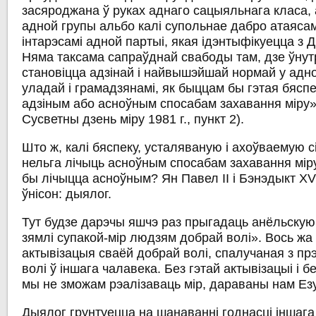
засяроджана ў руках аднаго сацыяльнага класа,
адной групы альбо калі супольнае дабро атаяса
інтарэсамі адной партыі, якая ідэнтыфікуецца з Дз
Няма таксама сапраўднай свабоды там, дзе ўнут
становіцца адзінай і найвышэйшай нормай у адно
уладай і грамадзянамі, як быццам бы гэтая бясп
адзіным або асноўным спосабам захавання міру»
Сусветны дзень міру 1981 г., пункт 2).
Што ж, калі бяспеку, усталяваную і ахоўваемую с
нельга лічыць асноўным спосабам захавання міру,
бы лічыцца асноўным? Ян Павел ІІ і Бэнэдыкт X
ўнісон: дыялог.
Тут будзе дарэчы яшчэ раз прыгадаць анёльскую 
зямлі супакой-мір людзям добрай волі». Вось жа
актывізацыя сваёй добрай волі, спалучаная з п
волі ў іншага чалавека. Без гэтай актывізацыі і б
мы не зможам рэалізаваць мір, дараваны нам Ез
Дыялог грунтуецца на шанаванні годнасці іншага