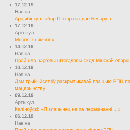
17.12.19
Навіна
Арцыбіскуп Габар Пінтэр пакідае Беларусь
17.12.19
Артыкул
Многія з нямногіх
14.12.19
Навіна
Прайшло чарговы штогадовы сход Мінскай епархі
10.12.19
Навіна
Дзмітрый Кісялёў раскрытыкаваў пазіцыю РПЦ па
мацярынству
09.12.19
Артыкул
Каліноўскі: «Я злачынец не па перакананні ...»
06.12.19
Навіна
Прайшло чарговае паседжанне сіноду БПЦ