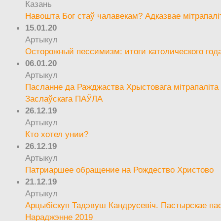
Казань
Навошта Бог стаў чалавекам? Адказвае мітрапалі
15.01.20
Артыкул
Осторожный пессимизм: итоги католического год
06.01.20
Артыкул
Пасланне да Ражджаства Хрыстовага мітрапаліта 
Заслаўскага ПАЎЛА
26.12.19
Артыкул
Кто хотел унии?
26.12.19
Артыкул
Патриаршее обращение на Рождество Христово
21.12.19
Артыкул
Арцыбіскуп Тадэвуш Кандрусевіч. Пастырскае па
Нараджэнне 2019