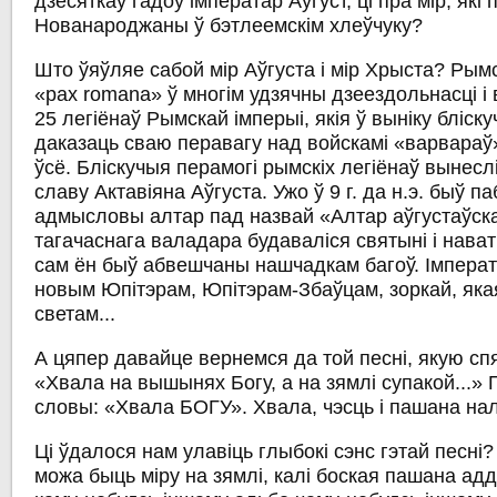
дзесяткаў гадоў імператар Аўгуст, ці пра мір, які
Нованароджаны ў бэтлеемскім хлеўчуку?
Што ўяўляе сабой мір Аўгуста і мір Хрыста? Рымс
«pax romana» ў многім удзячны дзеездольнасці і
25 легіёнаў Рымскай імперыі, якія ў выніку бліск
даказаць сваю перавагу над войскамі «варвараў»
ўсё. Бліскучыя перамогі рымскіх легіёнаў вынес
славу Актавіяна Аўгуста. Ужо ў 9 г. да н.э. быў 
адмысловы алтар пад назвай «Алтар аўгустаўскаг
тагачаснага валадара будаваліся святыні і нава
сам ён быў абвешчаны нашчадкам багоў. Імперат
новым Юпітэрам, Юпітэрам-Збаўцам, зоркай, як
светам...
А цяпер давайце вернемся да той песні, якую сп
«Хвала на вышынях Богу, а на зямлі супакой...»
словы: «Хвала БОГУ». Хвала, чэсць і пашана на
Ці ўдалося нам улавіць глыбокі сэнс гэтай песні? 
можа быць міру на зямлі, калі боская пашана адд