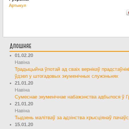
Артыкул
Апошняе
01.02.20
Навіна
Традыцыйна ўпотай ад сваіх вернікаў прадстаўнік
ўдзел у штогадовых экуменічных служэньнях
21.01.20
Навіна
Сумеснае экуменічнае набажэнства адбылося ў Г
21.01.20
Навіна
Тыдзень малітваў за адзінства хрысціянаў пачаўс
15.01.20