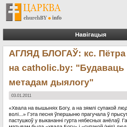
Навігацыя
АГЛЯД БЛОГАЎ: кс. Пётра
на catholic.by: "Будаваць
метадам дыялогу"
03.01.2011
«Хвала на вышынях Богу, а на зямлі супакой лю
волі...» Гэта песня ўпершыню прагучала ў прысу
пастушкоў у выкананні гурта нябесных анёлаў. 
матывам была «хвала Богу» і «супакой (мір) люд