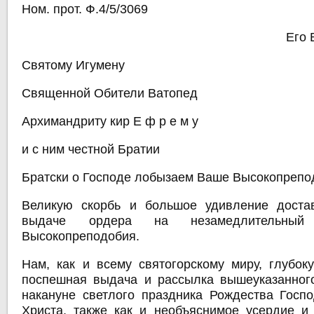
Ном. прот. Ф.4/5/3069
Его 
Святому Игумену
Священной Обители Ватопед
Архимандриту кир Е ф р е м у
и с ним честной Братии
Братски о Господе лобызаем Ваше Высокопрепо
Великую скорбь и большое удивление доста
выдаче ордера на незамедлительный
Высокопреподобия.
Нам, как и всему святогорскому миру, глубок
поспешная выдача и рассылка вышеуказанног
накануне светлого праздника Рождества Госп
Христа, также как и необъяснимое усердие и