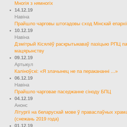
Многія з нямногіх
14.12.19
Навіна
Прайшло чарговы штогадовы сход Мінскай епархі
10.12.19
Навіна
Дзмітрый Кісялёў раскрытыкаваў пазіцыю РПЦ па
мацярынству
09.12.19
Артыкул
Каліноўскі: «Я злачынец не па перакананні ...»
06.12.19
Навіна
Прайшло чарговае паседжанне сіноду БПЦ
04.12.19
Анонс
Літургіі на беларускай мове ў праваслаўных храм
(снежань 2019 года)
01.12.19