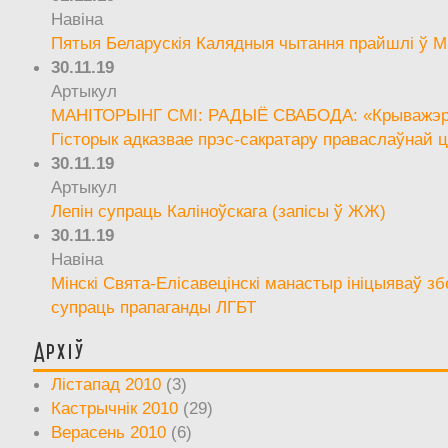
Навіна
Пятыя Беларускія Калядныя чытання прайшлі ў М
30.11.19
Артыкул
МАНІТОРЫНГ СМІ: РАДЫЁ СВАБОДА: «Крыважэрн
Гісторык адказвае прэс-сакратару праваслаўнай ц
30.11.19
Артыкул
Лепін супраць Каліноўскага (запісы ў ЖЖ)
30.11.19
Навіна
Мінскі Свята-Елісавецінскі манастыр ініцыяваў зб
супраць прапаганды ЛГБТ
Архіў
Лістапад 2010
(3)
Кастрычнік 2010
(29)
Верасень 2010
(6)