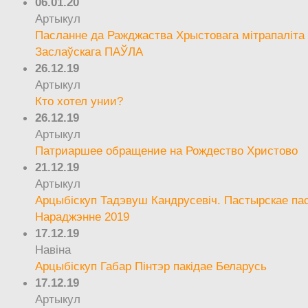
06.01.20
Артыкул
Пасланне да Ражджаства Хрыстовага мітрапаліта 
Заслаўскага ПАЎЛА
26.12.19
Артыкул
Кто хотел унии?
26.12.19
Артыкул
Патриаршее обращение на Рождество Христово
21.12.19
Артыкул
Арцыбіскуп Тадэвуш Кандрусевіч. Пастырскае па
Нараджэнне 2019
17.12.19
Навіна
Арцыбіскуп Габар Пінтэр пакідае Беларусь
17.12.19
Артыкул