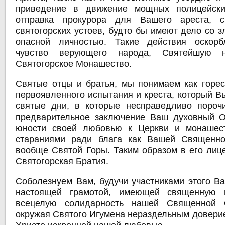
приведение в движение мощных полицейск
отправка прокурора для Вашего ареста, 
святогорских устоев, будто бы имеют дело со 
опасной личностью. Такие действия оскорб
чувство верующего народа, Святейшую 
Святогорское Монашество.
Святые отцы и братья, мы понимаем как горест
первоявленного испытания и креста, который В
святые дни, в которые несправедливо пороч
предварительное заключение Ваш духовный О
юности своей любовью к Церкви и монашест
стараниями ради блага как Вашей Священно
вообще Святой Горы. Таким образом в его лице
Святогорская Братия.
Соболезнуем Вам, будучи участниками этого Ва
настоящей грамотой, имеющей священную 
всецелую солидарность нашей Священной 
окружая Святого Игумена нераздельным доверие