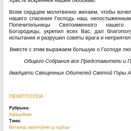
Христе искренней нашей любовью.
Всем сердцем молитвенно желаем, чтобы воче
нашего спасения Господь наш, непостыженным
Попечительницы Святоименного нашего 
Богородицы, укрепил всех Вас, дал благопол
испытания и разрушил советы врага и неприятел
Вместе с этим выражаем большую о Господе лю
Общего Собрания все Представители и 
двадцати Священных Обителей Святой Горы 
ΠΕΜΠΤΟΥΣΙΑ
Рубрыка:
Афіцыйнае
Тэма:
Ватапед: малітоўнікі ці хціўцы