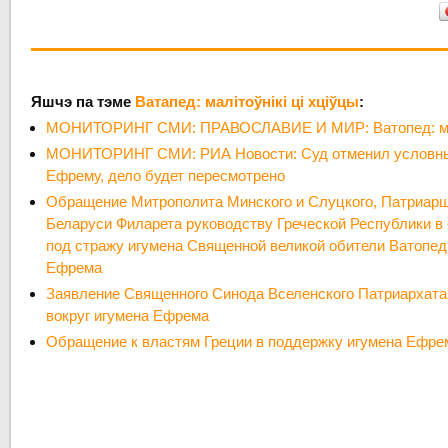
Яшчэ па тэме
Ватапед: малітоўнікі ці хціўцы
:
МОНИТОРИНГ СМИ: ПРАВОСЛАВИЕ И МИР: Ватопед: миф
МОНИТОРИНГ СМИ: РИА Новости: Суд отменил условный
Ефрему, дело будет пересмотрено
Обращение Митрополита Минского и Слуцкого, Патриарш
Беларуси Филарета руководству Греческой Республики в
под стражу игумена Священной великой обители Ватопе
Ефрема
Заявление Священного Синода Вселенского Патриархата 
вокруг игумена Ефрема
Обращение к властям Греции в поддержку игумена Ефре