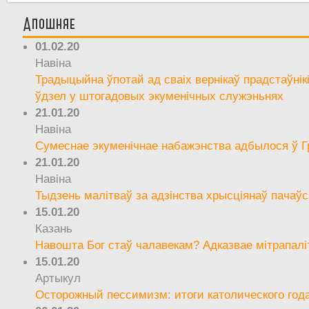
Апошняе
01.02.20
Навіна
Традыцыйна ўпотай ад сваіх вернікаў прадстаўнік
ўдзел у штогадовых экуменічных служэньнях
21.01.20
Навіна
Сумеснае экуменічнае набажэнства адбылося ў Г
21.01.20
Навіна
Тыдзень малітваў за адзінства хрысціянаў пачаўс
15.01.20
Казань
Навошта Бог стаў чалавекам? Адказвае мітрапалі
15.01.20
Артыкул
Осторожный пессимизм: итоги католического год