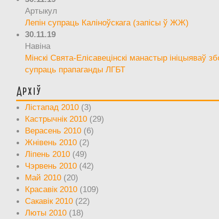
Артыкул
Лепін супраць Каліноўскага (запісы ў ЖЖ)
30.11.19
Навіна
Мінскі Свята-Елісавецінскі манастыр ініцыяваў зб
супраць прапаганды ЛГБТ
Архіў
Лістапад 2010
(3)
Кастрычнік 2010
(29)
Верасень 2010
(6)
Жнівень 2010
(2)
Ліпень 2010
(49)
Чэрвень 2010
(42)
Май 2010
(20)
Красавік 2010
(109)
Сакавік 2010
(22)
Люты 2010
(18)