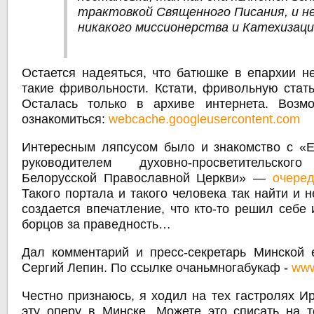
трактовкой Священного Писания, и н
никакого миссионерства и Катехизаци
Остается надеяться, что батюшке в епархии не
такие фривольности. Кстати, фривольную стать
Осталась только в архиве интернета. Возм
ознакомиться:
webcache.googleusercontent.com
Интересным ляпсусом было и знакомство с «
руководителем духовно-просветительск
Белорусской Православной Церкви» —
очеред
Такого портала и такого человека так найти и 
создается впечатление, что кто-то решил себе
борцов за праведность…
Дал комментарий и пресс-секретарь Минской
Сергий Лепин. По ссылке очаньмногабукаф -
www
Честно признаюсь, я ходил на тех гастролях Ир
эту оперу в Минске. Можете это списать на т