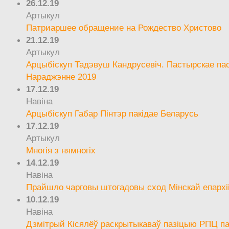
26.12.19
Артыкул
Патриаршее обращение на Рождество Христово
21.12.19
Артыкул
Арцыбіскуп Тадэвуш Кандрусевіч. Пастырскае па
Нараджэнне 2019
17.12.19
Навіна
Арцыбіскуп Габар Пінтэр пакідае Беларусь
17.12.19
Артыкул
Многія з нямногіх
14.12.19
Навіна
Прайшло чарговы штогадовы сход Мінскай епархі
10.12.19
Навіна
Дзмітрый Кісялёў раскрытыкаваў пазіцыю РПЦ па