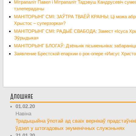
Мітрапаліт Павел і Мітрапаліт Тадэвуш Кандрусевіч сумес
тэлеперадачы
МАНІТОРЫНГ СМІ: ЗАЎТРА ТВАЁЙ КРАІНЫ: Ці можа абраз
Хрыстос – суперзорка»?
МАНІТОРЫНГ СМІ: РАДЫЁ СВАБОДА: Замест «Ісуса Хры
Эўрыдыка»
МАНІТОРЫНГ БЛОГАЎ: Дзёньнік пісьменьніка: забараніц
Заявление Брестской епархии о рок-опере «Иисус Христ
Апошняе
01.02.20
Навіна
Традыцыйна ўпотай ад сваіх вернікаў прадстаўнік
ўдзел у штогадовых экуменічных служэньнях
21.01.20