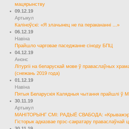
мацярынству
09.12.19
Артыкул
Каліноўскі: «Я злачынец не па перакананні ...»
06.12.19
Навіна
Прайшло чарговае паседжанне сіноду БПЦ
04.12.19
Анонс
Літургіі на беларускай мове ў праваслаўных храм
(снежань 2019 года)
01.12.19
Навіна
Пятыя Беларускія Калядныя чытання прайшлі ў М
30.11.19
Артыкул
МАНІТОРЫНГ СМІ: РАДЫЁ СВАБОДА: «Крыважэрн
Гісторык адказвае прэс-сакратару праваслаўнай ц
30.11.19