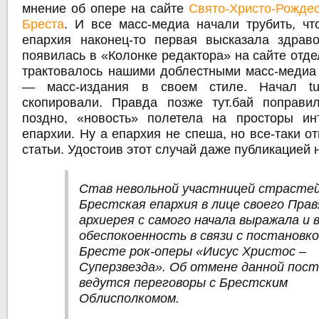
мнение об опере на сайте
Свято-Христо-Рождес
Бреста
. И все масс-медиа начали трубить, чт
епархия наконец-то первая высказала здрав
появилась в «Колонке редактора» на сайте отде
трактовалось нашими доблестными масс-медиа 
— масс-издания в своем стиле. Начал tu
скопировали. Правда позже тут.бай поправи
поздно, «новость» полетела на просторы ин
епархии. Ну а епархия не спеша, но все-таки от
статьи. Удостоив этот случай даже публикацией
Став невольной участницей страстей
Брестская епархия в лице своего Пра
архиерея с самого начала выражала и
обеспокоенность в связи с постановко
Бресте рок-оперы «Иисус Христос –
Суперзвезда». Об отмене данной пос
ведутся переговоры с Брестским
Облисполкомом.