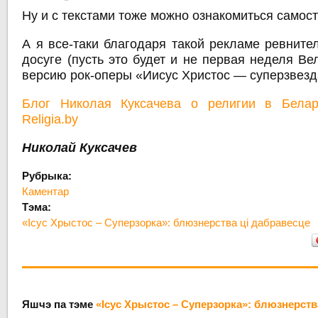
Ну и с текстами тоже можно ознакомиться само
А я все-таки благодаря такой рекламе ревните
досуге (пусть это будет и не первая неделя Вел
версию рок-оперы «Иисус Христос — суперзвезд
Блог Николая Куксачева о религии в Белар
Religia.by
Николай Куксачев
Рубрыка:
Каментар
Тэма:
«Ісус Хрыстос – Суперзорка»: блюзнерства ці дабравесце
Яшчэ па тэме
«Ісус Хрыстос – Суперзорка»: блюзнерств