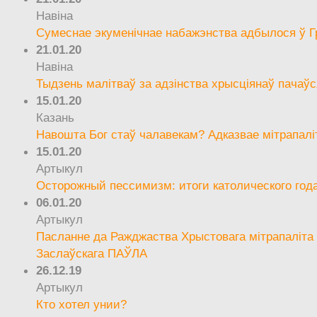
Навіна
Сумеснае экуменічнае набажэнства адбылося ў Г
21.01.20
Навіна
Тыдзень малітваў за адзінства хрысціянаў пачаўс
15.01.20
Казань
Навошта Бог стаў чалавекам? Адказвае мітрапалі
15.01.20
Артыкул
Осторожный пессимизм: итоги католического год
06.01.20
Артыкул
Пасланне да Ражджаства Хрыстовага мітрапаліта 
Заслаўскага ПАЎЛА
26.12.19
Артыкул
Кто хотел унии?