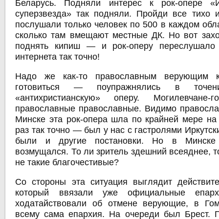
Беларусь. Подняли интерес к рок-опере 
суперзвезда» так подняли. Пройди все тихо 
послушали только человек по 500 в каждом обл
сколько там вмещают местные ДК. Но вот захо
поднять кипиш — и рок-оперу переслушало 
интернета так точно!
Надо же как-то православным верующим к
готовиться — поупражнялись в точе
«антихристианскую» оперу. Могилевчане-
православные православные. Видимо православн
Минске эта рок-опера шла по крайней мере на
раз так точно — был у нас с гастролями Иркутск
были и другие постановки. Но в Минске 
возмущался. То ли зритель здешний всеяднее, 
не такие благочестивые?
Со стороны эта ситуация выглядит действите
который ввязали уже официальные епар
ходатайствовали об отмене верующие, в Гом
всему сама епархия. На очереди был Брест. 