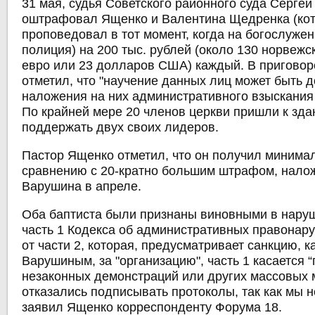
31 мая, судья Советского районного суда Сергей
оштрафовал Ященко и Валентина Щедренка (ко
проповедовал в тот момент, когда на богослуже
полиция) на 200 тыс. рублей (около 130 норвежск
евро или 23 долларов США) каждый. В приговор
отметил, что "научение данных лиц может быть д
наложения на них административного взыскания
По крайней мере 20 членов церкви пришли к зда
поддержать двух своих лидеров.
Пастор Ященко отметил, что он получил минима
сравнению с 20-кратно большим штрафом, нало
Варушина в апреле.
Оба баптиста были признаны виновными в наруш
часть 1 Кодекса об административных правонар
от части 2, которая, предусматривает санкцию, ка
Варушиным, за "организацию", часть 1 касается 
незаконных демонстраций или других массовых 
отказались подписывать протоколы, так как мы н
заявил Ященко корреспонденту Форума 18.