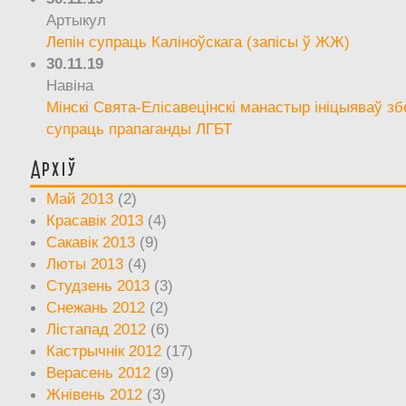
Артыкул
Лепін супраць Каліноўскага (запісы ў ЖЖ)
30.11.19
Навіна
Мінскі Свята-Елісавецінскі манастыр ініцыяваў зб
супраць прапаганды ЛГБТ
Архіў
Май 2013
(2)
Красавік 2013
(4)
Сакавік 2013
(9)
Люты 2013
(4)
Студзень 2013
(3)
Снежань 2012
(2)
Лістапад 2012
(6)
Кастрычнік 2012
(17)
Верасень 2012
(9)
Жнівень 2012
(3)