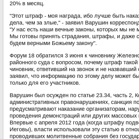
20% в месяц.
"Этот штраф - моя награда, ибо лучше быть нак
дела, чем за злые," - заявил Варушин корреспон
"У нас есть наши вечные законы, которых мы не
Мы готовы принять страдания, штрафы, и даже с
будем верными Божьему закону".
Форум 18 обратился 3 июня к чиновнику Железн
районного суда с вопросом, почему штраф такой
чиновник, ответивший на звонок и не назвавший 
заявил, что информацию по этому делу может б
только для его участников.
Варушин был осужден по статье 23.34, часть 2, 
административных правонарушениях, санкция по
предусматривают наказание организаторам, н
проведения демонстраций или других массовых 
Впервые с апреля 2012 года (когда штрафу под
Иеговы), власти использовали эту статью в отн
проводивших молитвенные собрания без госуда