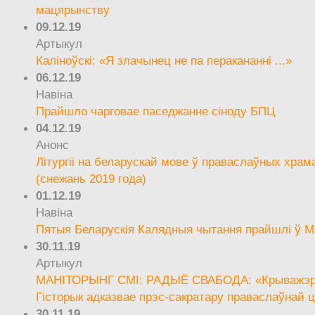
мацярынству
09.12.19
Артыкул
Каліноўскі: «Я злачынец не па перакананні ...»
06.12.19
Навіна
Прайшло чарговае паседжанне сіноду БПЦ
04.12.19
Анонс
Літургіі на беларускай мове ў праваслаўных храм
(снежань 2019 года)
01.12.19
Навіна
Пятыя Беларускія Калядныя чытання прайшлі ў М
30.11.19
Артыкул
МАНІТОРЫНГ СМІ: РАДЫЁ СВАБОДА: «Крыважэрн
Гісторык адказвае прэс-сакратару праваслаўнай ц
30.11.19