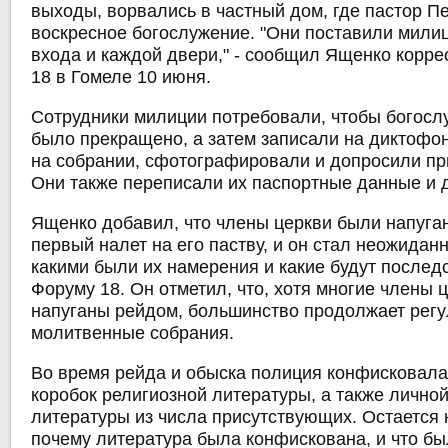
выходы, ворвались в частный дом, где пастор П
воскресное богослужение. "Они поставили мили
входа и каждой двери," - сообщил Ященко корр
18 в Гомеле 10 июня.
Сотрудники милиции потребовали, чтобы богосл
было прекращено, а затем записали на диктофо
на собрании, сфотографировали и допросили п
Они также переписали их паспортные данные и 
Ященко добавил, что члены церкви были напуган
первый налет на его паству, и он стал неожиданн
какими были их намерения и какие будут последст
Форуму 18. Он отметил, что, хотя многие члены 
напуганы рейдом, большинство продолжает рег
молитвенные собрания.
Во время рейда и обыска полиция конфисковала
коробок религиозной литературы, а также лично
литературы из числа присутствующих. Остается
почему литература была конфискована, и что бы