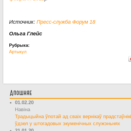
Источник:
Пресс-служба Форум 18
Ольга Глейс
Рубрыка:
Артыкул
Апошняе
01.02.20
Навіна
Традыцыйна ўпотай ад сваіх вернікаў прадстаўнік
ўдзел у штогадовых экуменічных служэньнях
21.01.20