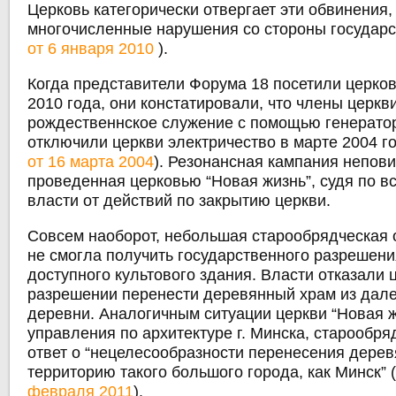
Церковь категорически отвергает эти обвинения,
многочисленные нарушения со стороны государс
от 6 января 2010
).
Когда представители Форума 18 посетили церков
2010 года, они констатировали, что члены церк
рождественнское служение с помощью генерато
отключили церкви электричество в марте 2004 г
от 16 марта 2004
). Резонансная кампания непов
проведенная церковью “Новая жизнь”, судя по в
власти от действий по закрытию церкви.
Совсем наоборот, небольшая старообрядческая
не смогла получить государственного разрешени
доступного культового здания. Власти отказали 
разрешении перенести деревянный храм из дал
деревни. Аналогичным ситуации церкви “Новая ж
управления по архитектуре г. Минска, старообр
ответ о “нецелесообразности перенесения дерев
территорию такого большого города, как Минск” 
февраля 2011
).