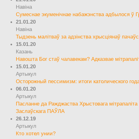
Навіна
Сумеснае экуменічнае набажэнства адбылося ў Г
21.01.20
Навіна
Тыдзень малітваў за адзінства хрысціянаў пачаўс
15.01.20
Казань
Навошта Бог стаў чалавекам? Адказвае мітрапалі
15.01.20
Артыкул
Осторожный пессимизм: итоги католического год
06.01.20
Артыкул
Пасланне да Ражджаства Хрыстовага мітрапаліта 
Заслаўскага ПАЎЛА
26.12.19
Артыкул
Кто хотел унии?