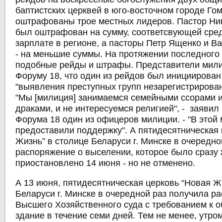
баптистских церквей в юго-восточном городе Го
оштрафованы трое местных лидеров. Пастор Н
был оштрафован на сумму, соответсвующей сре
зарплате в регионе, а пасторы Петр Ященко и 
- на меньшие суммы. На протяжении последного 
подобные рейды и штрафы. Представители мил
Форуму 18, что один из рейдов был инициирован
"выявления преступных групп незарегистрирован
"Мы [милиция] занимаемся семейными ссорами 
драками, и не интересуемся религией", - заяви
Форума 18 один из офицеров милиции. - "В этой
предоставили поддержку". А пятидесятническая 
Жизнь” в столице Беларуси г. Минске в очередно
распоряжение о выселении, которое было сразу
приостановлено 14 июня - но не отменено.
А 13 июня, пятидесятническая церковь “Новая Ж
Беларуси г. Минске в очередной раз получила р
Высшего Хозяйственного суда с требованием к 
здание в течение семи дней. Тем не менее, утро