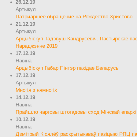
26.12.19
Артыкул
Патриаршее обращение на Рождество Христово
21.12.19
Артыкул
Арцыбіскуп Тадэвуш Кандрусевіч. Пастырскае па
Нараджэнне 2019
17.12.19
Навіна
Арцыбіскуп Габар Пінтэр пакідае Беларусь
17.12.19
Артыкул
Многія з нямногіх
14.12.19
Навіна
Прайшло чарговы штогадовы сход Мінскай епархі
10.12.19
Навіна
Дзмітрый Кісялёў раскрытыкаваў пазіцыю РПЦ па