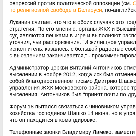
репрессий против политической оппозиции (см.
О
по религиозной свободе в Беларуси
, по-английск
Луканин считает, что что в обоих случаях это п
стратегия. По его мнению, органы ЖКХ и Высши
суд являются пешками в игре и выполняют расп
уточнил, чьи распоряжения. "И жилищное управл
исполнитель, казалось, с большой радостью соо
с выселением заканчивается," - прокомментирова
Администратор церкви Виталий Антончиков отмет
выселении в ноябре 2012, когда иск был отменен
собой благодарственное письмо Дмитрию Шашко
управления ЖХК Московского района, которое т
выселения. Антончиков был “принят почти по-дру
Форум 18 пытался связаться с чиновником упра
хозяйства господином Шашко 14 июня, но в упра
что он находится в командировке.
Телефонные звонки Владимиру Ламеко, замести