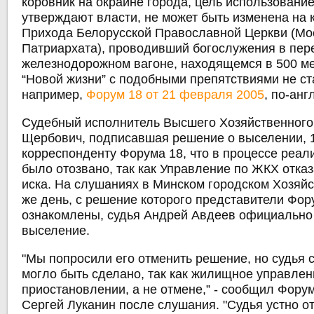
коровник на окраине города, цель использование 
утверждают власти, не может быть изменена на 
Прихода Белорусской Православной Церкви (Мо
Патриархата), проводивший богослужения в пе
железнодорожном вагоне, находящемся в 500 ме
“Новой жизни” с подобными препятствиями не ст
например,
Форум 18 от 21 февраля 2005
, по-анг
Судебный исполнитель Высшего Хозяйственного
Щербович, подписавшая решение о выселении, 
корреспонденту Форума 18, что в процессе реал
было отозвано, так как Управление по ЖКХ отказ
иска. На слушаниях в Минском городском Хозяйс
же день, с решение которого представители Фор
ознакомлены, судья Андрей Авдеев официально
выселение.
"Мы попросили его отменить решение, но судья с
могло быть сделано, так как жилищное управлен
приостановлении, а не отмене,” - сообщил Фору
Сергей Луканин после слушания. "Судья устно от