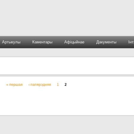
Артыкулы
Каментары
Афіцыйнае
Дакументы
Ін
« першая
‹ папярэдняя
1
2