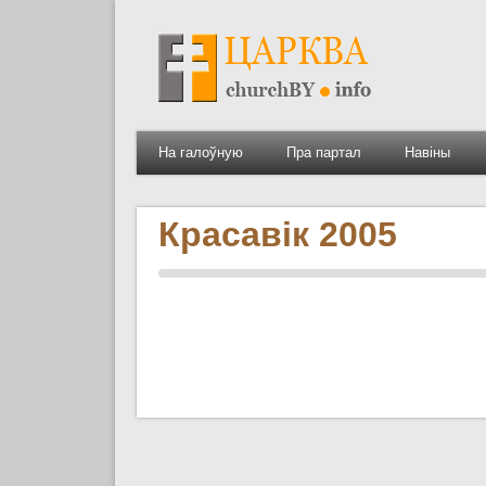
На галоўную
Пра партал
Навіны
Красавік 2005
Старонкі