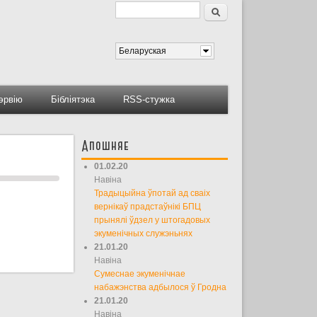
Пошук
Форма пошуку
Беларуская
тэрвію
Бібліятэка
RSS-стужка
Апошняе
01.02.20
Навіна
Традыцыйна ўпотай ад сваіх
вернікаў прадстаўнікі БПЦ
прынялі ўдзел у штогадовых
экуменічных служэньнях
21.01.20
Навіна
Сумеснае экуменічнае
набажэнства адбылося ў Гродна
21.01.20
Навіна