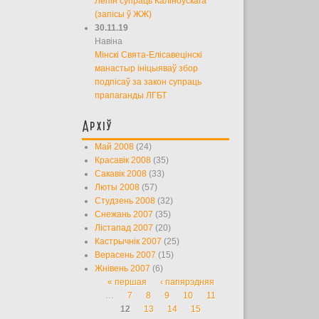
Лепін супраць Каліноўскага
(запісы ў ЖЖ)
30.11.19
Навіна
Мінскі Свята-Елісавецінскі
манастыр ініцыяваў збор
подпісаў за закон супраць
прапаганды ЛГБТ
Архіў
Май 2008
(24)
Красавік 2008
(35)
Сакавік 2008
(33)
Люты 2008
(57)
Студзень 2008
(32)
Снежань 2007
(35)
Лістапад 2007
(20)
Кастрычнік 2007
(25)
Верасень 2007
(15)
Жнівень 2007
(6)
« першая
‹ папярэдняя
Старонкі
…
7
8
9
10
11
12
13
14
15