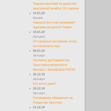
Тыдзень малітваў за адзінства
хрысціянаў пачаўся 18 студзеня
15.01.20
Казань
Навошта Бог стаў чалавекам?
Адказвае мітрапаліт Павел.
15.01.20
Артыкул
Осторожный пессимизм: итоги
католического года
06.01.20
Артыкул
Пасланне да Ражджаства
Хрыстовага мітрапаліта
Мінскага і Заслаўскага ПАЎЛА
26.12.19
Артыкул
Кто хотел унии?
26.12.19
Артыкул
Патриаршее обращение на
Рождество Христово
21.12.19