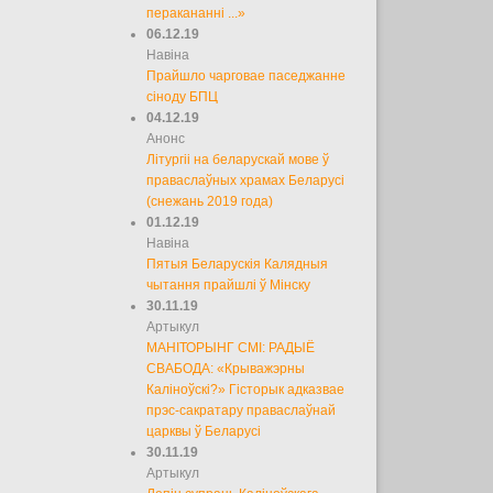
перакананні ...»
06.12.19
Навіна
Прайшло чарговае паседжанне
сіноду БПЦ
04.12.19
Анонс
Літургіі на беларускай мове ў
праваслаўных храмах Беларусі
(снежань 2019 года)
01.12.19
Навіна
Пятыя Беларускія Калядныя
чытання прайшлі ў Мінску
30.11.19
Артыкул
МАНІТОРЫНГ СМІ: РАДЫЁ
СВАБОДА: «Крыважэрны
Каліноўскі?» Гісторык адказвае
прэс-сакратару праваслаўнай
царквы ў Беларусі
30.11.19
Артыкул