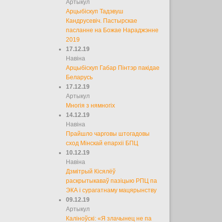
Артыкул
Арцыбіскуп Тадэвуш
Кандрусевіч. Пастырскае
пасланне на Божае Нараджэнне
2019
17.12.19
Навіна
Арцыбіскуп Габар Пінтэр пакідае
Беларусь
17.12.19
Артыкул
Многія з нямногіх
14.12.19
Навіна
Прайшло чарговы штогадовы
сход Мінскай епархіі БПЦ
10.12.19
Навіна
Дзмітрый Кісялёў
раскрытыкаваў пазіцыю РПЦ па
ЭКА і сурагатнаму мацярынству
09.12.19
Артыкул
Каліноўскі: «Я злачынец не па