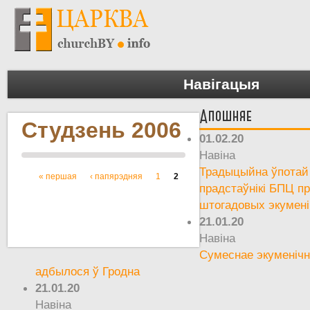
Навігацыя
Апошняе
Студзень 2006
01.02.20
Навіна
Традыцыйна ўпотай 
« першая
‹ папярэдняя
1
2
Старонкі
прадстаўнікі БПЦ пр
штогадовых экумен
21.01.20
Навіна
Сумеснае экуменічн
адбылося ў Гродна
21.01.20
Навіна