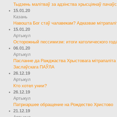
Тыдзень малітваў за адзінства хрысціянаў пачаўс
15.01.20
Казань
Навошта Бог стаў чалавекам? Адказвае мітрапалі
15.01.20
Артыкул
Осторожный пессимизм: итоги католического год
06.01.20
Артыкул
Пасланне да Ражджаства Хрыстовага мітрапаліта 
Заслаўскага ПАЎЛА
26.12.19
Артыкул
Кто хотел унии?
26.12.19
Артыкул
Патриаршее обращение на Рождество Христово
21.12.19