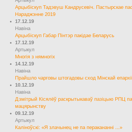
Артыкул
Арцыбіскуп Тадэвуш Кандрусевіч. Пастырскае па
Нараджэнне 2019
17.12.19
Навіна
Арцыбіскуп Габар Пінтэр пакідае Беларусь
17.12.19
Артыкул
Многія з нямногіх
14.12.19
Навіна
Прайшло чарговы штогадовы сход Мінскай епархі
10.12.19
Навіна
Дзмітрый Кісялёў раскрытыкаваў пазіцыю РПЦ па
мацярынству
09.12.19
Артыкул
Каліноўскі: «Я злачынец не па перакананні ...»