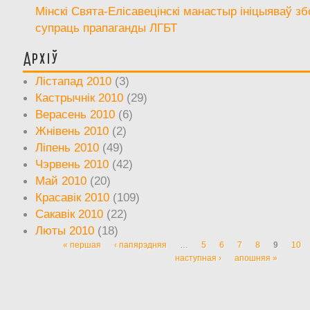
Мінскі Свята-Елісавецінскі манастыр ініцыяваў зб
супраць прапаганды ЛГБТ
Архіў
Лістапад 2010
(3)
Кастрычнік 2010
(29)
Верасень 2010
(6)
Жнівень 2010
(2)
Ліпень 2010
(49)
Чэрвень 2010
(42)
Май 2010
(20)
Красавік 2010
(109)
Сакавік 2010
(22)
Люты 2010
(18)
« першая
‹ папярэдняя
…
5
6
7
8
9
10
Старонкі
наступная ›
апошняя »