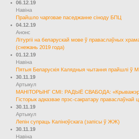
06.12.19
Навіна
Прайшло чарговае паседжанне сіноду БПЦ
04.12.19
Анонс
Літургіі на беларускай мове ў праваслаўных храм
(снежань 2019 года)
01.12.19
Навіна
Пятыя Беларускія Калядныя чытання прайшлі ў М
30.11.19
Артыкул
МАНІТОРЫНГ СМІ: РАДЫЁ СВАБОДА: «Крыважэрн
Гісторык адказвае прэс-сакратару праваслаўнай ц
30.11.19
Артыкул
Лепін супраць Каліноўскага (запісы ў ЖЖ)
30.11.19
Навіна