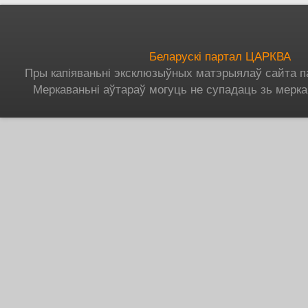
Беларускі партал ЦАРКВА
Пры капіяваньні эксклюзыўных матэрыялаў сайта п
Меркаваньні аўтараў могуць не супадаць зь мерка