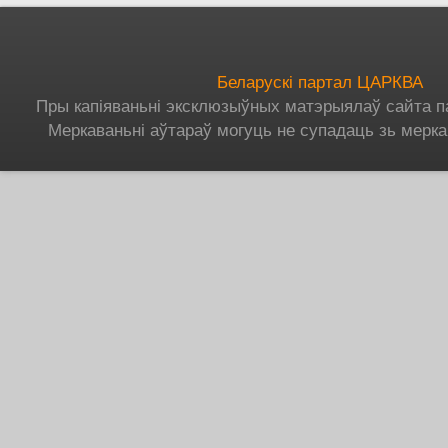
Беларускі партал ЦАРКВА
Пры капіяваньні эксклюзыўных матэрыялаў сайта п
Меркаваньні аўтараў могуць не супадаць зь мерка