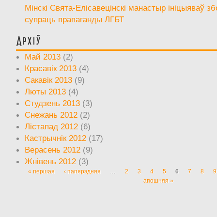
Мінскі Свята-Елісавецінскі манастыр ініцыяваў зб
супраць прапаганды ЛГБТ
Архіў
Май 2013
(2)
Красавік 2013
(4)
Сакавік 2013
(9)
Люты 2013
(4)
Студзень 2013
(3)
Снежань 2012
(2)
Лістапад 2012
(6)
Кастрычнік 2012
(17)
Верасень 2012
(9)
Жнівень 2012
(3)
« першая
‹ папярэдняя
…
2
3
4
5
6
7
8
9
Старонкі
апошняя »