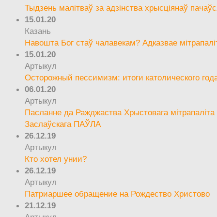
Тыдзень малітваў за адзінства хрысціянаў пачаўс
15.01.20
Казань
Навошта Бог стаў чалавекам? Адказвае мітрапалі
15.01.20
Артыкул
Осторожный пессимизм: итоги католического год
06.01.20
Артыкул
Пасланне да Ражджаства Хрыстовага мітрапаліта 
Заслаўскага ПАЎЛА
26.12.19
Артыкул
Кто хотел унии?
26.12.19
Артыкул
Патриаршее обращение на Рождество Христово
21.12.19