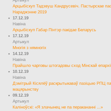
Артыкул
Арцыбіскуп Тадэвуш Кандрусевіч. Пастырскае па
Нараджэнне 2019
17.12.19
Навіна
Арцыбіскуп Габар Пінтэр пакідае Беларусь
17.12.19
Артыкул
Многія з нямногіх
14.12.19
Навіна
Прайшло чарговы штогадовы сход Мінскай епархі
10.12.19
Навіна
Дзмітрый Кісялёў раскрытыкаваў пазіцыю РПЦ па
мацярынству
09.12.19
Артыкул
Каліноўскі: «Я злачынец не па перакананні ...»