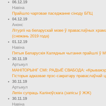
06.12.19
Навіна
Прайшло чарговае паседжанне сіноду БПЦ
04.12.19
Анонс
Літургіі на беларускай мове ў праваслаўных храм
(снежань 2019 года)
01.12.19
Навіна
Пятыя Беларускія Калядныя чытання прайшлі ў М
30.11.19
Артыкул
МАНІТОРЫНГ СМІ: РАДЫЁ СВАБОДА: «Крыважэрн
Гісторык адказвае прэс-сакратару праваслаўнай ц
30.11.19
Артыкул
Лепін супраць Каліноўскага (запісы ў ЖЖ)
30.11.19
Навіна