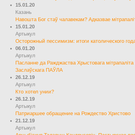
15.01.20
Казань
Навошта Бог стаў чалавекам? Адказвае мітрапалі
15.01.20
Артыкул
Осторожный пессимизм: итоги католического год
06.01.20
Артыкул
Пасланне да Ражджаства Хрыстовага мітрапаліта 
Заслаўскага ПАЎЛА
26.12.19
Артыкул
Кто хотел унии?
26.12.19
Артыкул
Патриаршее обращение на Рождество Христово
21.12.19
Артыкул