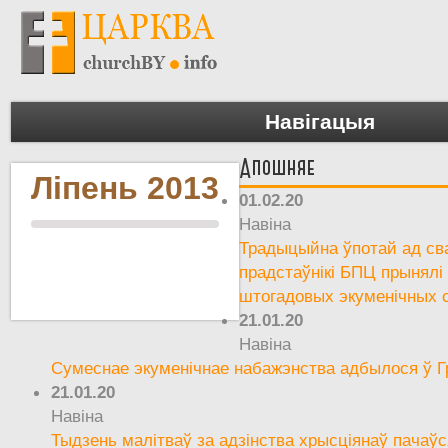
Навігацыя
Апошняе
Ліпень 2013
01.02.20
Навіна
Традыцыйна ўпотай ад сва
прадстаўнікі БПЦ прынялі
штогадовых экуменічных 
21.01.20
Навіна
Сумеснае экуменічнае набажэнства адбылося ў Г
21.01.20
Навіна
Тыдзень малітваў за адзінства хрысціянаў пачаўс