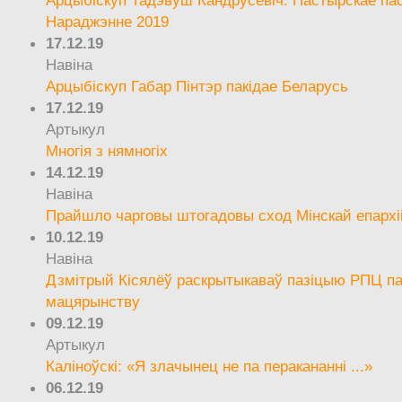
Арцыбіскуп Тадэвуш Кандрусевіч. Пастырскае па
Нараджэнне 2019
17.12.19
Навіна
Арцыбіскуп Габар Пінтэр пакідае Беларусь
17.12.19
Артыкул
Многія з нямногіх
14.12.19
Навіна
Прайшло чарговы штогадовы сход Мінскай епархі
10.12.19
Навіна
Дзмітрый Кісялёў раскрытыкаваў пазіцыю РПЦ па
мацярынству
09.12.19
Артыкул
Каліноўскі: «Я злачынец не па перакананні ...»
06.12.19