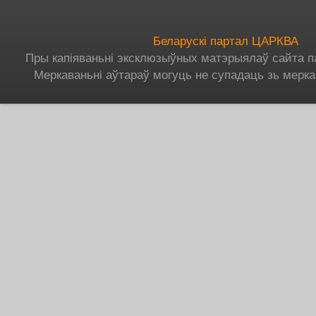
Беларускі партал ЦАРКВА
Пры капіяваньні эксклюзыўных матэрыялаў сайта п
Меркаваньні аўтараў могуць не супадаць зь мерка