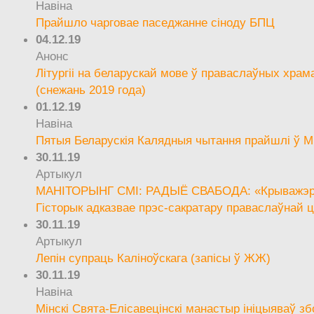
Навіна
Прайшло чарговае паседжанне сіноду БПЦ
04.12.19
Анонс
Літургіі на беларускай мове ў праваслаўных храм
(снежань 2019 года)
01.12.19
Навіна
Пятыя Беларускія Калядныя чытання прайшлі ў М
30.11.19
Артыкул
МАНІТОРЫНГ СМІ: РАДЫЁ СВАБОДА: «Крыважэрн
Гісторык адказвае прэс-сакратару праваслаўнай ц
30.11.19
Артыкул
Лепін супраць Каліноўскага (запісы ў ЖЖ)
30.11.19
Навіна
Мінскі Свята-Елісавецінскі манастыр ініцыяваў зб