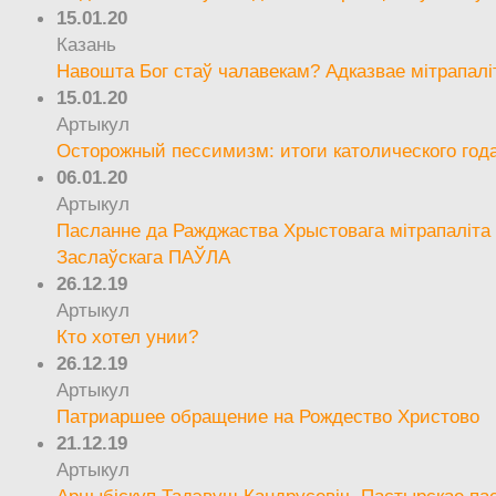
15.01.20
Казань
Навошта Бог стаў чалавекам? Адказвае мітрапалі
15.01.20
Артыкул
Осторожный пессимизм: итоги католического год
06.01.20
Артыкул
Пасланне да Ражджаства Хрыстовага мітрапаліта 
Заслаўскага ПАЎЛА
26.12.19
Артыкул
Кто хотел унии?
26.12.19
Артыкул
Патриаршее обращение на Рождество Христово
21.12.19
Артыкул