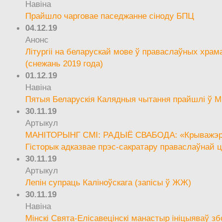
Навіна
Прайшло чарговае паседжанне сіноду БПЦ
04.12.19
Анонс
Літургіі на беларускай мове ў праваслаўных храм
(снежань 2019 года)
01.12.19
Навіна
Пятыя Беларускія Калядныя чытання прайшлі ў М
30.11.19
Артыкул
МАНІТОРЫНГ СМІ: РАДЫЁ СВАБОДА: «Крыважэрн
Гісторык адказвае прэс-сакратару праваслаўнай ц
30.11.19
Артыкул
Лепін супраць Каліноўскага (запісы ў ЖЖ)
30.11.19
Навіна
Мінскі Свята-Елісавецінскі манастыр ініцыяваў зб