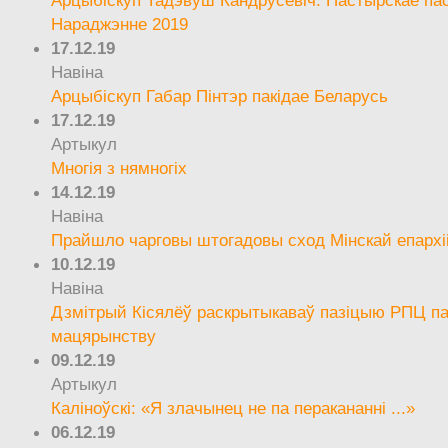
Арцыбіскуп Тадэвуш Кандрусевіч. Пастырскае па
Нараджэнне 2019
17.12.19
Навіна
Арцыбіскуп Габар Пінтэр пакідае Беларусь
17.12.19
Артыкул
Многія з нямногіх
14.12.19
Навіна
Прайшло чарговы штогадовы сход Мінскай епархі
10.12.19
Навіна
Дзмітрый Кісялёў раскрытыкаваў пазіцыю РПЦ па
мацярынству
09.12.19
Артыкул
Каліноўскі: «Я злачынец не па перакананні ...»
06.12.19