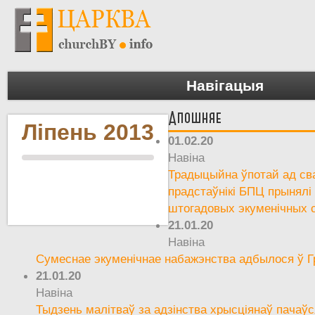
Навігацыя
Апошняе
Ліпень 2013
01.02.20
Навіна
Традыцыйна ўпотай ад сва
прадстаўнікі БПЦ прынялі
штогадовых экуменічных 
21.01.20
Навіна
Сумеснае экуменічнае набажэнства адбылося ў Г
21.01.20
Навіна
Тыдзень малітваў за адзінства хрысціянаў пачаўс