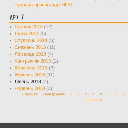
супраць прапаганды ЛГБТ
Архіў
Сакавік 2014
(12)
Люты 2014
(5)
Студзень 2014
(6)
Снежань 2013
(11)
Лістапад 2013
(4)
Кастрычнік 2013
(2)
Верасень 2013
(3)
Жнівень 2013
(11)
Ліпень 2013
(4)
Чэрвень 2013
(3)
« першая
‹ папярэдняя
1
2
3
4
5
6
7
8
Старонкі
апошняя »