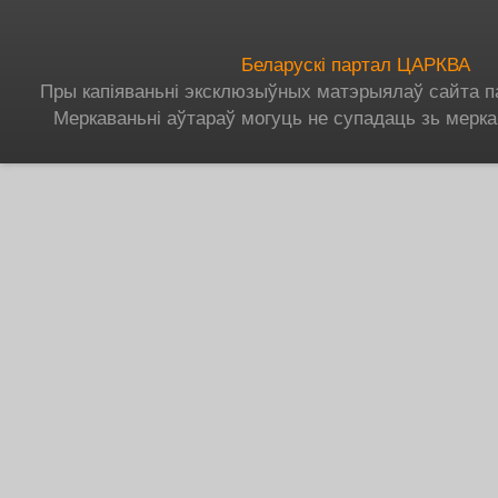
Беларускі партал ЦАРКВА
Пры капіяваньні эксклюзыўных матэрыялаў сайта п
Меркаваньні аўтараў могуць не супадаць зь мерка