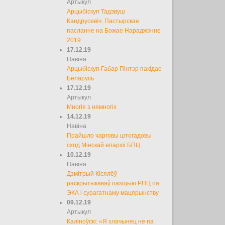
Артыкул
Арцыбіскуп Тадэвуш
Кандрусевіч. Пастырскае
пасланне на Божае Нараджэнне
2019
17.12.19
Навіна
Арцыбіскуп Габар Пінтэр пакідае
Беларусь
17.12.19
Артыкул
Многія з нямногіх
14.12.19
Навіна
Прайшло чарговы штогадовы
сход Мінскай епархіі БПЦ
10.12.19
Навіна
Дзмітрый Кісялёў
раскрытыкаваў пазіцыю РПЦ па
ЭКА і сурагатнаму мацярынству
09.12.19
Артыкул
Каліноўскі: «Я злачынец не па