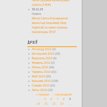
Лепін супраць Каліноўскага
(запісы ў ЖЖ)
30.11.19
Навіна
Мінскі Свята-Елісавецінскі
манастыр ініцыяваў збор
подпісаў за закон супраць
прапаганды ЛГБТ
Архіў
Лістапад 2010
(3)
Кастрычнік 2010
(29)
Верасень 2010
(6)
Жнівень 2010
(2)
Ліпень 2010
(49)
Чэрвень 2010
(42)
Май 2010
(20)
Красавік 2010
(109)
Сакавік 2010
(22)
Люты 2010
(18)
« першая
‹ папярэдняя
Старонкі
…
5
6
7
8
9
10
11
12
13
…