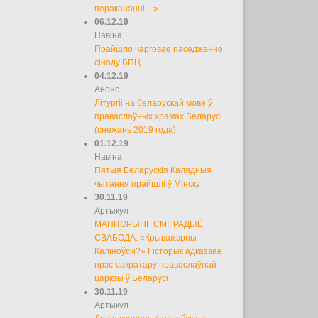
перакананні ...»
06.12.19
Навіна
Прайшло чарговае паседжанне
сіноду БПЦ
04.12.19
Анонс
Літургіі на беларускай мове ў
праваслаўных храмах Беларусі
(снежань 2019 года)
01.12.19
Навіна
Пятыя Беларускія Калядныя
чытання прайшлі ў Мінску
30.11.19
Артыкул
МАНІТОРЫНГ СМІ: РАДЫЁ
СВАБОДА: «Крыважэрны
Каліноўскі?» Гісторык адказвае
прэс-сакратару праваслаўнай
царквы ў Беларусі
30.11.19
Артыкул