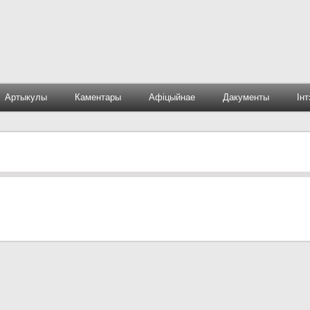
Артыкулы
Каментары
Афіцыйнае
Дакументы
Ін