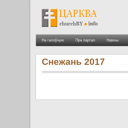
На галоўную
Пра партал
Навіны
Снежань 2017