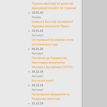
Тыдзень малітваў за адзінства
хрысціянаў пачаўся 18 студзеня
15.01.20
Казань
Навошта Бог стаў чалавекам?
Адказвае мітрапаліт Павел.
15.01.20
Артыкул
Осторожный пессимизм: итоги
католического года
06.01.20
Артыкул
Пасланне да Ражджаства
Хрыстовага мітрапаліта
Мінскага і Заслаўскага ПАЎЛА
26.12.19
Артыкул
Кто хотел унии?
26.12.19
Артыкул
Патриаршее обращение на
Рождество Христово
21.12.19