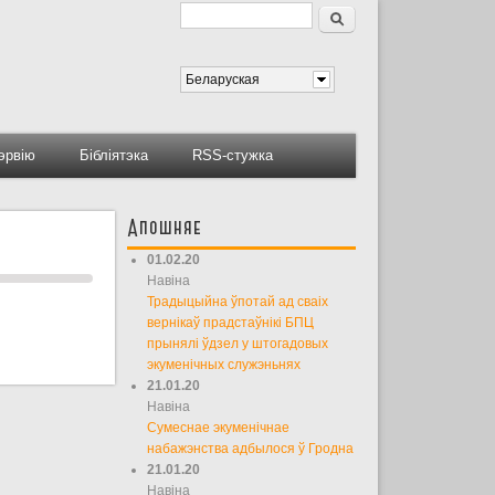
Пошук
Форма пошуку
Беларуская
тэрвію
Бібліятэка
RSS-стужка
Апошняе
01.02.20
Навіна
Традыцыйна ўпотай ад сваіх
вернікаў прадстаўнікі БПЦ
прынялі ўдзел у штогадовых
экуменічных служэньнях
21.01.20
Навіна
Сумеснае экуменічнае
набажэнства адбылося ў Гродна
21.01.20
Навіна