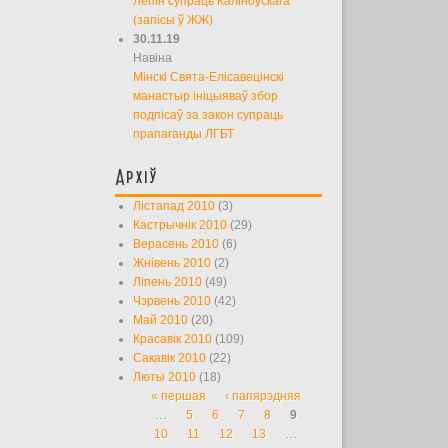
Лепін супраць Каліноўскага
(запісы ў ЖЖ)
30.11.19
Навіна
Мінскі Свята-Елісавецінскі
манастыр ініцыяваў збор
подпісаў за закон супраць
прапаганды ЛГБТ
Архіў
Лістапад 2010
(3)
Кастрычнік 2010
(29)
Верасень 2010
(6)
Жнівень 2010
(2)
Ліпень 2010
(49)
Чэрвень 2010
(42)
Май 2010
(20)
Красавік 2010
(109)
Сакавік 2010
(22)
Люты 2010
(18)
« першая
‹ папярэдняя
Старонкі
…
5
6
7
8
9
10
11
12
13
…