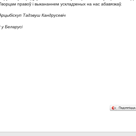
Творцам правоў і выкананнем ускладзеных на нас абавязкаў.
Арцыбіскуп Тадэвуш Кандрусевіч
 у Беларусі
Падзяліцц