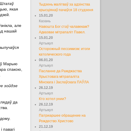
 Штатаў
Тыдзень малітваў за адзінства
цыю, якая
хрысціянаў пачаўся 18 студзеня
адзей.
15.01.20
Казань
знікла, але
Навошта Бог стаў чалавекам?
рад нашай
Адказвае мітрапаліт Павел.
15.01.20
Артыкул
 вылучаўся
Осторожный пессимизм: итоги
католического года
06.01.20
раў Марыю
Артыкул
ара спакою,
Пасланне да Ражджаства
.
Хрыстовага мітрапаліта
Мінскага і Заслаўскага ПАЎЛА
не зойдзе
26.12.19
Артыкул
Кто хотел унии?
глядаў да
26.12.19
тва.
Артыкул
Патриаршее обращение на
адому.
Рождество Христово
21.12.19
і павагі