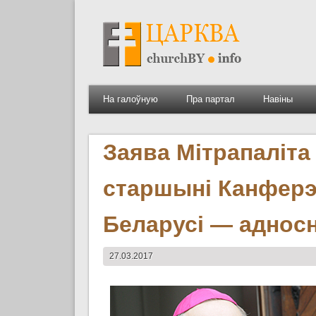
На галоўную
Пра партал
Навіны
Заява Мітрапаліта
старшыні Канферэн
Беларусі — адносна
27.03.2017