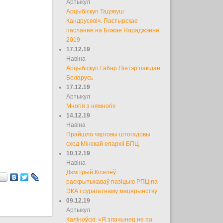
Артыкул
Арцыбіскуп Тадэвуш
Кандрусевіч. Пастырскае
пасланне на Божае Нараджэнне
2019
17.12.19
Навіна
Арцыбіскуп Габар Пінтэр пакідае
Беларусь
17.12.19
Артыкул
Многія з нямногіх
14.12.19
Навіна
Прайшло чарговы штогадовы
сход Мінскай епархіі БПЦ
10.12.19
Навіна
Дзмітрый Кісялёў
а…
раскрытыкаваў пазіцыю РПЦ па
ЭКА і сурагатнаму мацярынству
09.12.19
Артыкул
Каліноўскі: «Я злачынец не па