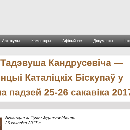
Артыкулы
Каментары
Афіцыйнае
Дакументы
Ін
 Тадэвуша Кандрусевіча —
цыі Каталіцкіх Біскупаў у
 падзей 25-26 сакавіка 2017
Аэрапорт г. Франкфурт-на-Майне,
26 сакавіка 2017 г.