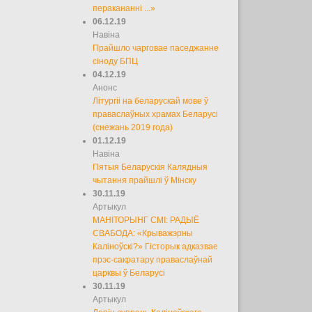
перакананні ...»
06.12.19
Навіна
Прайшло чарговае паседжанне
сіноду БПЦ
04.12.19
Анонс
Літургіі на беларускай мове ў
праваслаўных храмах Беларусі
(снежань 2019 года)
01.12.19
Навіна
Пятыя Беларускія Калядныя
чытання прайшлі ў Мінску
30.11.19
Артыкул
МАНІТОРЫНГ СМІ: РАДЫЁ
СВАБОДА: «Крыважэрны
Каліноўскі?» Гісторык адказвае
прэс-сакратару праваслаўнай
царквы ў Беларусі
30.11.19
Артыкул