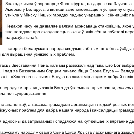
Знаходзячыся ў аэрапорце Франкфурта, па дарозе са Злучаных
Амерыкі ў Беларусь, з вялікай занепакоенасцю я ўспрыняў сітуа
ўзнікла у Мінску і іншых гарадах падчас учарашніх і сённяшніх п
Недахоп часу не дазваляе цалкам асэнсаваць становішча, якое ў
яно нагадвае пра складанасць выклікаў, якія сёння паўсталі пе
Бацькаўшчынай.
Гісторыя беларускага народа сведчыць аб тым, што ён заўсёды
хі для вырашэння ўзнікаючых праблем.
ыстасць Звеставання Пана, калі мы разважалі над тым, што Бог выб
 і пад яе Беззаганным Сэрцам пачало біцца Сэрца Езуса — Валад
валі: «Хвала на вышынях Богу, а на зямлі мір людзям добрай волі»
на перадусім прыняць заклік Бога да ўзаемнага прымірэння,
пакуль 
піла ноч супрацьстаяння.
 яе апанентаў, а таксама грамадскія арганізацыі і людзей розных по
існуючых праблем для дабра нашага народа і кансалідацыі грамадс
 адносіны да затрыманых і спадзяюся на хутчэйшае іх вяртанне д
арускаму народу ў свайго Сына Езуса Хрыста ласку мірнага жыцця 