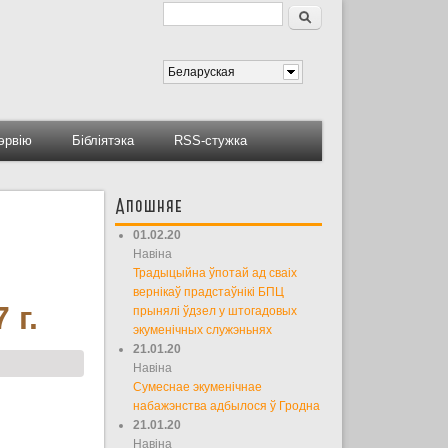
Пошук
Форма пошуку
Беларуская
тэрвію
Бібліятэка
RSS-стужка
Апошняе
01.02.20
Навіна
Традыцыйна ўпотай ад сваіх
вернікаў прадстаўнікі БПЦ
 г.
прынялі ўдзел у штогадовых
экуменічных служэньнях
21.01.20
Навіна
Сумеснае экуменічнае
набажэнства адбылося ў Гродна
21.01.20
Навіна