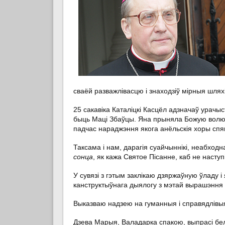
сваёй разважлівасцю і знаходзіў мірныя шля
25 сакавіка Каталіцкі Касцёл адзначаў урач
быць Маці Збаўцы. Яна прыняла Божую волю,
падчас нараджэння якога анёльскія хоры спя
Таксама і нам, дарагія суайчыннікі, неабход
сонца
, як кажа Святое Пісанне, каб не насту
У сувязі з гэтым заклікаю дзяржаўную ўладу і
канструктыўнага дыялогу з мэтай вырашэння 
Выказваю надзею на гуманныя і справядлівыя
Дзева Марыя, Валадарка спакою, выпрасі бел