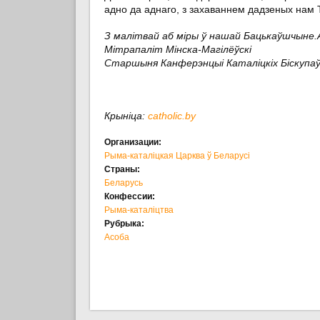
адно да аднаго, з захаваннем дадзеных нам 
З малітвай аб міры ў нашай Бацькаўшчыне.
Мітрапаліт Мінска-Магілёўскі
Старшыня Канферэнцыі Каталіцкіх Біскупаў
Крыніца:
catholic.by
Организации:
Рыма-каталіцкая Царква ў Беларусі
Страны:
Беларусь
Конфессии:
Рыма-каталіцтва
Рубрыка:
Асоба