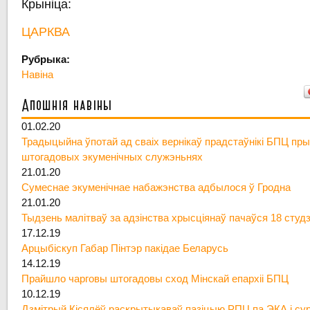
Крыніца:
ЦАРКВА
Рубрыка:
Навіна
Апошнія навіны
01.02.20
Традыцыйна ўпотай ад сваіх вернікаў прадстаўнікі БПЦ пры
штогадовых экуменічных служэньнях
21.01.20
Сумеснае экуменічнае набажэнства адбылося ў Гродна
21.01.20
Тыдзень малітваў за адзінства хрысціянаў пачаўся 18 студ
17.12.19
Арцыбіскуп Габар Пінтэр пакідае Беларусь
14.12.19
Прайшло чарговы штогадовы сход Мінскай епархіі БПЦ
10.12.19
Дзмітрый Кісялёў раскрытыкаваў пазіцыю РПЦ па ЭКА і су