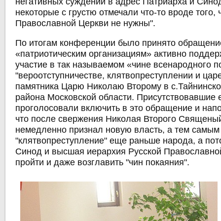
негативных суждений в адрес Патриарха и Сино
некоторые с грустю отмечали что-то вроде того, 
Православной Церкви не нужны".
По итогам конференции было принято обращени
«патриотическим организациям» активно поддер
участие в так называемом
«чине всенародного п
"вероотступничестве, клятвопреступлении и царе
памятника Царю Николаю Второму в с.Тайнинск
района Московской области
. Присутствовавшие 
проголосовали включить в это обращение и напо
что после свержения Николая Второго Священы
немедленно признал новую власть, а тем самы
"клятвопреступление" еще раньше народа, а пот
Синод и высшая иерархия Русской Православно
пройти и даже возглавить "чин покаяния".