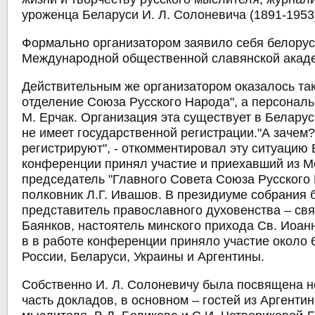
уроженца Беларуси И. Л. Солоневича (1891-1953
Формально организатором заявило себя
белорус
Международной общественной славянской акад
Действительным же организатором оказалось так
отделение Союза Русского Народа"
, а персонал
М. Ерчак
. Организация эта существует в Беларус
не имеет государственной регистрации."А зачем?
регистрируют", - откомментировал эту ситуацию 
конференции принял участие и приехавший из 
председатель "Главного Совета Союза Русского 
полковник Л.Г. Ивашов
. В президиуме собрания 
представитель православного духовенства –
св
Баянков
, настоятель минского прихода Св. Иоан
в в работе конференции приняло участие около 6
России, Беларуси, Украины и Аргентины.
Собственно И. Л. Солоневичу была посвящена н
часть докладов, в основном – гостей из Аргенти