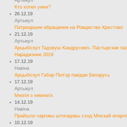
Кто хотел унии?
26.12.19
Артыкул
Патриаршее обращение на Рождество Христово
21.12.19
Артыкул
Арцыбіскуп Тадэвуш Кандрусевіч. Пастырскае па
Нараджэнне 2019
17.12.19
Навіна
Арцыбіскуп Габар Пінтэр пакідае Беларусь
17.12.19
Артыкул
Многія з нямногіх
14.12.19
Навіна
Прайшло чарговы штогадовы сход Мінскай епархі
10.12.19