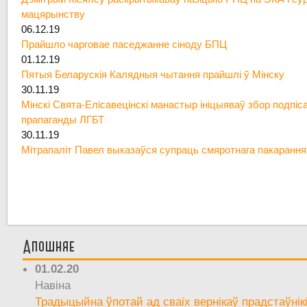
мацярынству
06.12.19
Прайшло чарговае паседжанне сіноду БПЦ
01.12.19
Пятыя Беларускія Калядныя чытання прайшлі ў Мінску
30.11.19
Мінскі Свята-Елісавецінскі манастыр ініцыяваў збор подпіс
прапаганды ЛГБТ
30.11.19
Мітрапаліт Павел выказаўся супраць смяротнага пакарання
Апошняе
01.02.20
Навіна
Традыцыйна ўпотай ад сваіх вернікаў прадстаўнік