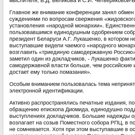
мыслителя,
В.Д. Беликова и С.И. Четвериковой-
Главное же внимание конференции занял обмен
суждениями по вопросам свержения «жидовского
установления «народной монархии». Единствен
пользовавшимся единодушным одобрением соб
президент Беларуси А.Г. Лукашенко
, в котором 
выступавшие видели чаемого «народного монарх
возглавить «триединую самодержавную Россию».
заметил один из докладчиков, - Лукашенко факт
самодержавной власти больше, чем российские 
достает ему только помазания».
Особым вниманием пользовалась тема непринят
электронной идентификации.
Активно распространялись печатные издания, 
обращению епископа Диомида, единодушно под
выступлениях докладчиков. Большие надежды о
возлагает на созыв Поместного собора РПЦ, в п
не сомневается. Хотя при этом выступавшие в о