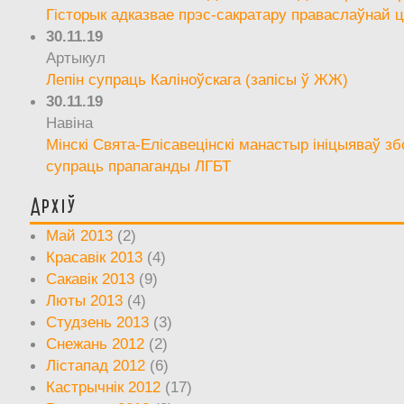
Гісторык адказвае прэс-сакратару праваслаўнай ц
30.11.19
Артыкул
Лепін супраць Каліноўскага (запісы ў ЖЖ)
30.11.19
Навіна
Мінскі Свята-Елісавецінскі манастыр ініцыяваў зб
супраць прапаганды ЛГБТ
Архіў
Май 2013
(2)
Красавік 2013
(4)
Сакавік 2013
(9)
Люты 2013
(4)
Студзень 2013
(3)
Снежань 2012
(2)
Лістапад 2012
(6)
Кастрычнік 2012
(17)