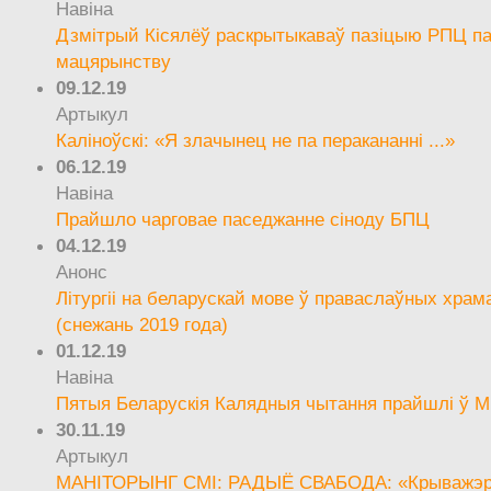
Навіна
Дзмітрый Кісялёў раскрытыкаваў пазіцыю РПЦ па
мацярынству
09.12.19
Артыкул
Каліноўскі: «Я злачынец не па перакананні ...»
06.12.19
Навіна
Прайшло чарговае паседжанне сіноду БПЦ
04.12.19
Анонс
Літургіі на беларускай мове ў праваслаўных храм
(снежань 2019 года)
01.12.19
Навіна
Пятыя Беларускія Калядныя чытання прайшлі ў М
30.11.19
Артыкул
МАНІТОРЫНГ СМІ: РАДЫЁ СВАБОДА: «Крыважэрн