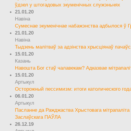
ўдзел у штогадовых экуменічных служэньнях
21.01.20
Навіна
Сумеснае экуменічнае набажэнства адбылося ў Г
21.01.20
Навіна
Тыдзень малітваў за адзінства хрысціянаў пачаўс
15.01.20
Казань
Навошта Бог стаў чалавекам? Адказвае мітрапалі
15.01.20
Артыкул
Осторожный пессимизм: итоги католического год
06.01.20
Артыкул
Пасланне да Ражджаства Хрыстовага мітрапаліта 
Заслаўскага ПАЎЛА
26.12.19
Артыкул