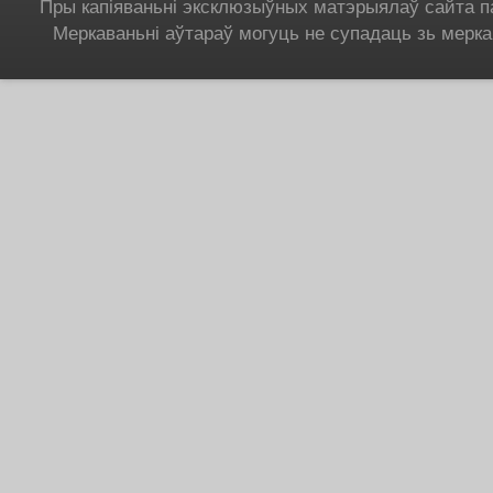
Пры капіяваньні эксклюзыўных матэрыялаў сайта п
Меркаваньні аўтараў могуць не супадаць зь мерка