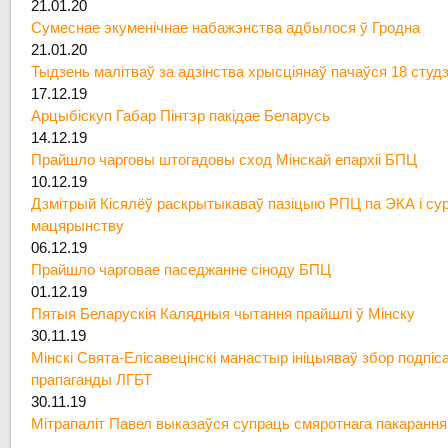
21.01.20
Сумеснае экуменічнае набажэнства адбылося ў Гродна
21.01.20
Тыдзень малітваў за адзінства хрысціянаў пачаўся 18 студ
17.12.19
Арцыбіскуп Габар Пінтэр пакідае Беларусь
14.12.19
Прайшло чарговы штогадовы сход Мінскай епархіі БПЦ
10.12.19
Дзмітрый Кісялёў раскрытыкаваў пазіцыю РПЦ па ЭКА і су
мацярынству
06.12.19
Прайшло чарговае паседжанне сіноду БПЦ
01.12.19
Пятыя Беларускія Калядныя чытання прайшлі ў Мінску
30.11.19
Мінскі Свята-Елісавецінскі манастыр ініцыяваў збор подпіс
прапаганды ЛГБТ
30.11.19
Мітрапаліт Павел выказаўся супраць смяротнага пакарання