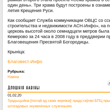
один день». Три храма будут построены в ознам
летия Крещения Руси.
Как сообщает Служба коммуникации ОВЦС со сс
строительства и недвижимости АСН-Инфо», на п
церковь высотой около семнадцати метров была
Кемерово за 24 часа в 2008 году в преддверии п
Благовещения Пресвятой Богородицы.
Крыніца:
Благовест-Инфо
Рубрыка:
Навіна
Апошнія навіны
01.02.20
Традыцыйна ўпотай ад сваіх вернікаў прадстаўнікі БПЦ пры
штогадовых экуменічных служэньнях