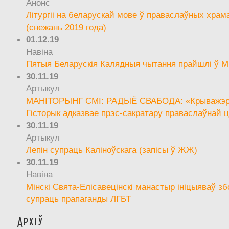
Анонс
Літургіі на беларускай мове ў праваслаўных храм
(снежань 2019 года)
01.12.19
Навіна
Пятыя Беларускія Калядныя чытання прайшлі ў М
30.11.19
Артыкул
МАНІТОРЫНГ СМІ: РАДЫЁ СВАБОДА: «Крыважэрн
Гісторык адказвае прэс-сакратару праваслаўнай ц
30.11.19
Артыкул
Лепін супраць Каліноўскага (запісы ў ЖЖ)
30.11.19
Навіна
Мінскі Свята-Елісавецінскі манастыр ініцыяваў зб
супраць прапаганды ЛГБТ
Архіў