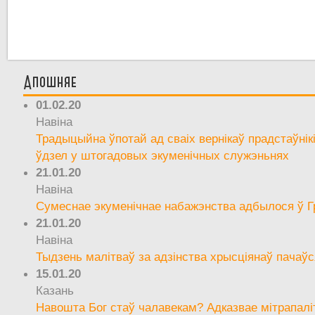
Апошняе
01.02.20
Навіна
Традыцыйна ўпотай ад сваіх вернікаў прадстаўнік
ўдзел у штогадовых экуменічных служэньнях
21.01.20
Навіна
Сумеснае экуменічнае набажэнства адбылося ў Г
21.01.20
Навіна
Тыдзень малітваў за адзінства хрысціянаў пачаўс
15.01.20
Казань
Навошта Бог стаў чалавекам? Адказвае мітрапалі