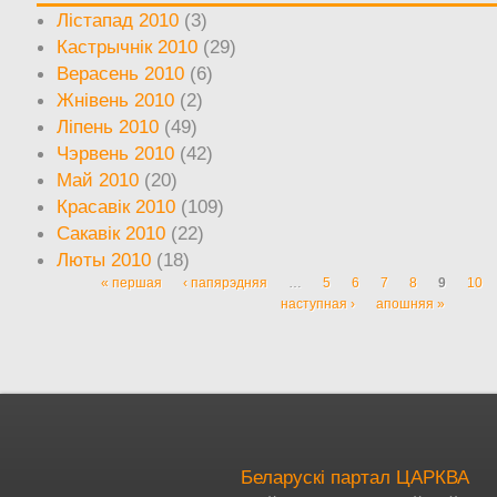
Лістапад 2010
(3)
Кастрычнік 2010
(29)
Верасень 2010
(6)
Жнівень 2010
(2)
Ліпень 2010
(49)
Чэрвень 2010
(42)
Май 2010
(20)
Красавік 2010
(109)
Сакавік 2010
(22)
Люты 2010
(18)
« першая
‹ папярэдняя
…
5
6
7
8
9
10
Старонкі
наступная ›
апошняя »
Беларускі партал ЦАРКВА