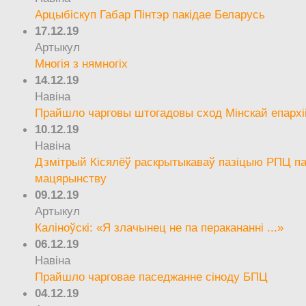
Арцыбіскуп Габар Пінтэр пакідае Беларусь
17.12.19
Артыкул
Многія з нямногіх
14.12.19
Навіна
Прайшло чарговы штогадовы сход Мінскай епархі
10.12.19
Навіна
Дзмітрый Кісялёў раскрытыкаваў пазіцыю РПЦ па
мацярынству
09.12.19
Артыкул
Каліноўскі: «Я злачынец не па перакананні ...»
06.12.19
Навіна
Прайшло чарговае паседжанне сіноду БПЦ
04.12.19