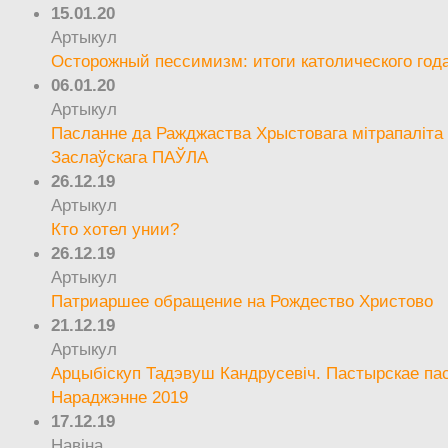
15.01.20
Артыкул
Осторожный пессимизм: итоги католического год
06.01.20
Артыкул
Пасланне да Ражджаства Хрыстовага мітрапаліта 
Заслаўскага ПАЎЛА
26.12.19
Артыкул
Кто хотел унии?
26.12.19
Артыкул
Патриаршее обращение на Рождество Христово
21.12.19
Артыкул
Арцыбіскуп Тадэвуш Кандрусевіч. Пастырскае па
Нараджэнне 2019
17.12.19
Навіна