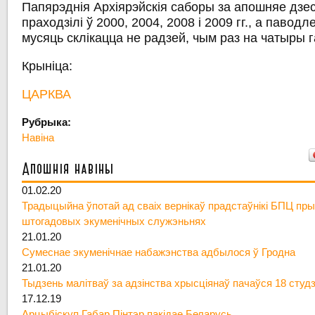
Папярэднія Архіярэйскія саборы за апошняе дзе
праходзілі ў 2000, 2004, 2008 і 2009 гг., а павод
мусяць склікацца не радзей, чым раз на чатыры 
Крыніца:
ЦАРКВА
Рубрыка:
Навіна
Апошнія навіны
01.02.20
Традыцыйна ўпотай ад сваіх вернікаў прадстаўнікі БПЦ пры
штогадовых экуменічных служэньнях
21.01.20
Сумеснае экуменічнае набажэнства адбылося ў Гродна
21.01.20
Тыдзень малітваў за адзінства хрысціянаў пачаўся 18 студ
17.12.19
Арцыбіскуп Габар Пінтэр пакідае Беларусь