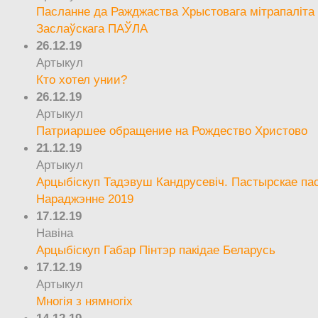
Пасланне да Ражджаства Хрыстовага мітрапаліта 
Заслаўскага ПАЎЛА
26.12.19
Артыкул
Кто хотел унии?
26.12.19
Артыкул
Патриаршее обращение на Рождество Христово
21.12.19
Артыкул
Арцыбіскуп Тадэвуш Кандрусевіч. Пастырскае па
Нараджэнне 2019
17.12.19
Навіна
Арцыбіскуп Габар Пінтэр пакідае Беларусь
17.12.19
Артыкул
Многія з нямногіх
14.12.19