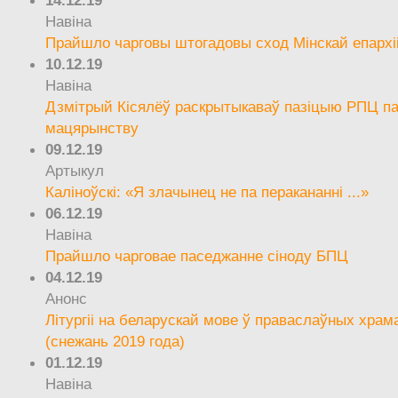
Навіна
Прайшло чарговы штогадовы сход Мінскай епархі
10.12.19
Навіна
Дзмітрый Кісялёў раскрытыкаваў пазіцыю РПЦ па
мацярынству
09.12.19
Артыкул
Каліноўскі: «Я злачынец не па перакананні ...»
06.12.19
Навіна
Прайшло чарговае паседжанне сіноду БПЦ
04.12.19
Анонс
Літургіі на беларускай мове ў праваслаўных храм
(снежань 2019 года)
01.12.19
Навіна