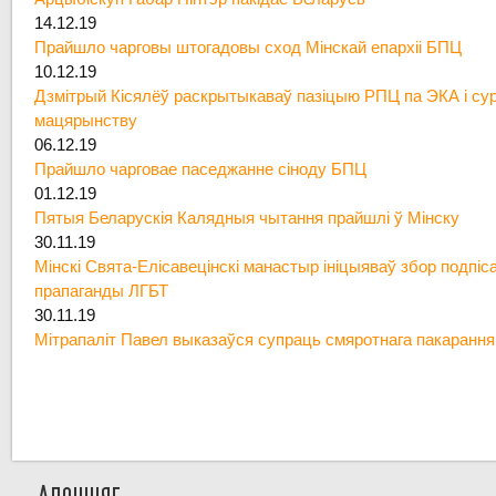
14.12.19
Прайшло чарговы штогадовы сход Мінскай епархіі БПЦ
10.12.19
Дзмітрый Кісялёў раскрытыкаваў пазіцыю РПЦ па ЭКА і су
мацярынству
06.12.19
Прайшло чарговае паседжанне сіноду БПЦ
01.12.19
Пятыя Беларускія Калядныя чытання прайшлі ў Мінску
30.11.19
Мінскі Свята-Елісавецінскі манастыр ініцыяваў збор подпіс
прапаганды ЛГБТ
30.11.19
Мітрапаліт Павел выказаўся супраць смяротнага пакарання