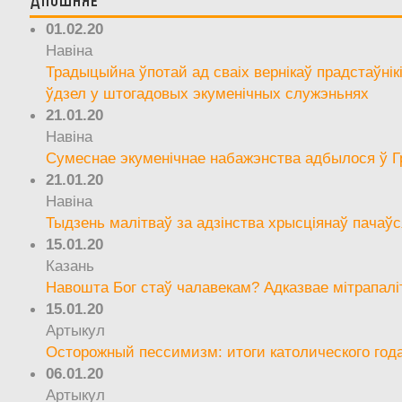
Апошняе
01.02.20
Навіна
Традыцыйна ўпотай ад сваіх вернікаў прадстаўнік
ўдзел у штогадовых экуменічных служэньнях
21.01.20
Навіна
Сумеснае экуменічнае набажэнства адбылося ў Г
21.01.20
Навіна
Тыдзень малітваў за адзінства хрысціянаў пачаўс
15.01.20
Казань
Навошта Бог стаў чалавекам? Адказвае мітрапалі
15.01.20
Артыкул
Осторожный пессимизм: итоги католического год
06.01.20
Артыкул