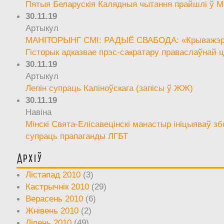
Пятыя Беларускія Калядныя чытання прайшлі ў М
30.11.19
Артыкул
МАНІТОРЫНГ СМІ: РАДЫЁ СВАБОДА: «Крыважэрн
Гісторык адказвае прэс-сакратару праваслаўнай ц
30.11.19
Артыкул
Лепін супраць Каліноўскага (запісы ў ЖЖ)
30.11.19
Навіна
Мінскі Свята-Елісавецінскі манастыр ініцыяваў зб
супраць прапаганды ЛГБТ
Архіў
Лістапад 2010
(3)
Кастрычнік 2010
(29)
Верасень 2010
(6)
Жнівень 2010
(2)
Ліпень 2010
(49)