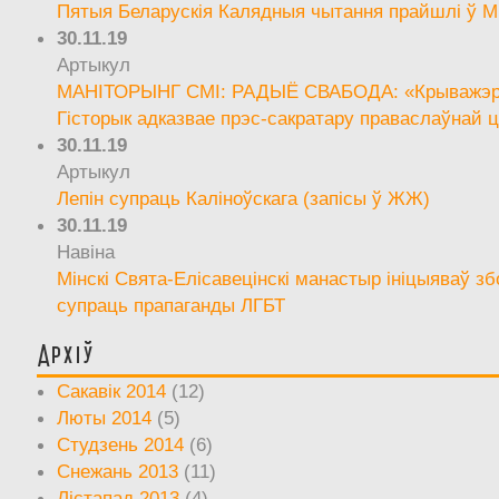
Пятыя Беларускія Калядныя чытання прайшлі ў М
30.11.19
Артыкул
МАНІТОРЫНГ СМІ: РАДЫЁ СВАБОДА: «Крыважэрн
Гісторык адказвае прэс-сакратару праваслаўнай ц
30.11.19
Артыкул
Лепін супраць Каліноўскага (запісы ў ЖЖ)
30.11.19
Навіна
Мінскі Свята-Елісавецінскі манастыр ініцыяваў зб
супраць прапаганды ЛГБТ
Архіў
Сакавік 2014
(12)
Люты 2014
(5)
Студзень 2014
(6)
Снежань 2013
(11)
Лістапад 2013
(4)