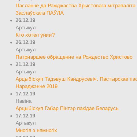
Пасланне да Ражджаства Хрыстовага мітрапаліта 
Заслаўскага ПАЎЛА
26.12.19
Артыкул
Кто хотел унии?
26.12.19
Артыкул
Патриаршее обращение на Рождество Христово
21.12.19
Артыкул
Арцыбіскуп Тадэвуш Кандрусевіч. Пастырскае па
Нараджэнне 2019
17.12.19
Навіна
Арцыбіскуп Габар Пінтэр пакідае Беларусь
17.12.19
Артыкул
Многія з нямногіх