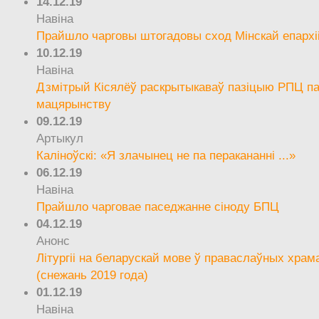
14.12.19
Навіна
Прайшло чарговы штогадовы сход Мінскай епархі
10.12.19
Навіна
Дзмітрый Кісялёў раскрытыкаваў пазіцыю РПЦ па
мацярынству
09.12.19
Артыкул
Каліноўскі: «Я злачынец не па перакананні ...»
06.12.19
Навіна
Прайшло чарговае паседжанне сіноду БПЦ
04.12.19
Анонс
Літургіі на беларускай мове ў праваслаўных храм
(снежань 2019 года)
01.12.19
Навіна