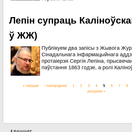
Лепін супраць Каліноўска
ў ЖЖ)
Публікуем два запісы з Жывога Жур
Сінадальнага інфармацыйнага адд
протаіерэя Сергія Лепіна, прысвеча
паўстання 1863 годзе, а ролі Каліноў
« першая
‹ папярэдняя
1
2
3
4
5
6
7
8
Старонкі
апошняя »