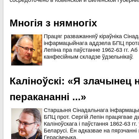
сосредоточено в Ковенской и Виленской губерни
Многія з нямногіх
Працяг разважанняў кіраўніка Сіна
інфармацыйнага аддзела БПЦ прота
Лепіна пра паўстанне 1962-63 гг. А
канфесійным складзе ўдзельнікаў.
Каліноўскі: «Я злачынец 
перакананні ...»
Старшыня Сінадальнага інфармацы
БПЦ прот. Сергій Лепін працягвае д
Каліноўскага і паўстання 1862-63 гг. 
Беларусі. Ён адказвае на пярэчанні 
Герасімчыка.