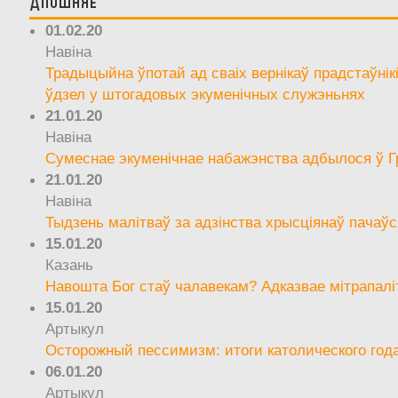
Апошняе
01.02.20
Навіна
Традыцыйна ўпотай ад сваіх вернікаў прадстаўнік
ўдзел у штогадовых экуменічных служэньнях
21.01.20
Навіна
Сумеснае экуменічнае набажэнства адбылося ў Г
21.01.20
Навіна
Тыдзень малітваў за адзінства хрысціянаў пачаўс
15.01.20
Казань
Навошта Бог стаў чалавекам? Адказвае мітрапалі
15.01.20
Артыкул
Осторожный пессимизм: итоги католического год
06.01.20
Артыкул