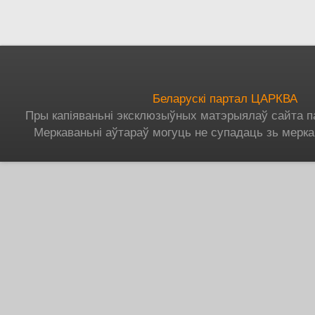
Беларускі партал ЦАРКВА
Пры капіяваньні эксклюзыўных матэрыялаў сайта п
Меркаваньні аўтараў могуць не супадаць зь мерка