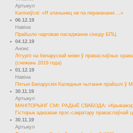
Артыкул
Каліноўскі: «Я злачынец не па перакананні ...»
06.12.19
Навіна
Прайшло чарговае паседжанне сіноду БПЦ
04.12.19
Анонс
Літургіі на беларускай мове ў праваслаўных храм
(снежань 2019 года)
01.12.19
Навіна
Пятыя Беларускія Калядныя чытання прайшлі ў М
30.11.19
Артыкул
МАНІТОРЫНГ СМІ: РАДЫЁ СВАБОДА: «Крыважэрн
Гісторык адказвае прэс-сакратару праваслаўнай ц
30.11.19
Артыкул