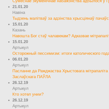
Сумеснае экуменічнае набажэнства адбылося ў Г
21.01.20
Навіна
Тыдзень малітваў за адзінства хрысціянаў пачаўс
15.01.20
Казань
Навошта Бог стаў чалавекам? Адказвае мітрапалі
15.01.20
Артыкул
Осторожный пессимизм: итоги католического год
06.01.20
Артыкул
Пасланне да Ражджаства Хрыстовага мітрапаліта 
Заслаўскага ПАЎЛА
26.12.19
Артыкул
Кто хотел унии?
26.12.19
Артыкул