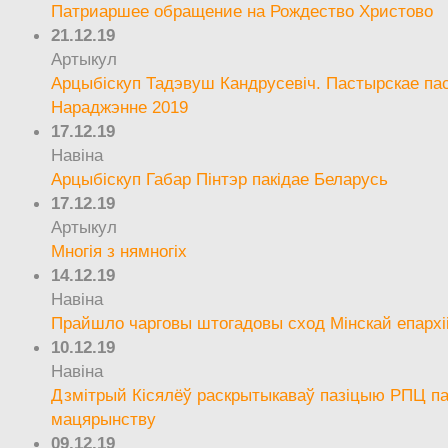
Патриаршее обращение на Рождество Христово
21.12.19
Артыкул
Арцыбіскуп Тадэвуш Кандрусевіч. Пастырскае па
Нараджэнне 2019
17.12.19
Навіна
Арцыбіскуп Габар Пінтэр пакідае Беларусь
17.12.19
Артыкул
Многія з нямногіх
14.12.19
Навіна
Прайшло чарговы штогадовы сход Мінскай епархі
10.12.19
Навіна
Дзмітрый Кісялёў раскрытыкаваў пазіцыю РПЦ па
мацярынству
09.12.19