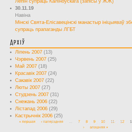
Лепін супраць Каліноўскага (запісы ў ЖЖ)
30.11.19
Навіна
Мінскі Свята-Елісавецінскі манастыр ініцыяваў зб
супраць прапаганды ЛГБТ
Архіў
Ліпень 2007
(13)
Чэрвень 2007
(25)
Май 2007
(18)
Красавік 2007
(24)
Сакавік 2007
(22)
Люты 2007
(27)
Студзень 2007
(31)
Снежань 2006
(22)
Лістапад 2006
(29)
Кастрычнік 2006
(25)
« першая
‹ папярэдняя
…
7
8
9
10
11
12
1
Старонкі
›
апошняя »