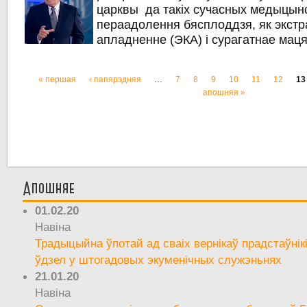
царквы да такіх сучасных медыцынс
пераадолення бясплоддзя, як экст
апладненне (ЭКА) і сурагатнае мац
« першая
‹ папярэдняя
…
7
8
9
10
11
12
13
Старонкі
апошняя »
Апошняе
01.02.20
Навіна
Традыцыйна ўпотай ад сваіх вернікаў прадстаўнік
ўдзел у штогадовых экуменічных служэньнях
21.01.20
Навіна