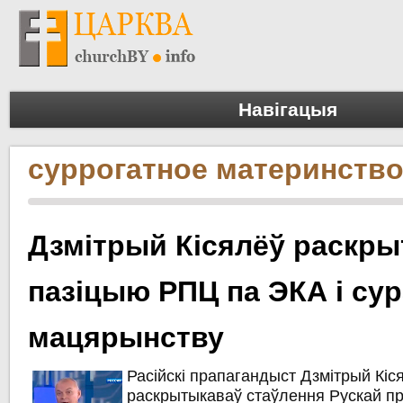
Навігацыя
суррогатное материнств
Дзмітрый Кісялёў раскр
пазіцыю РПЦ па ЭКА і су
мацярынству
Расійскі прапагандыст Дзмітрый Кіс
раскрытыкаваў стаўлення Рускай п