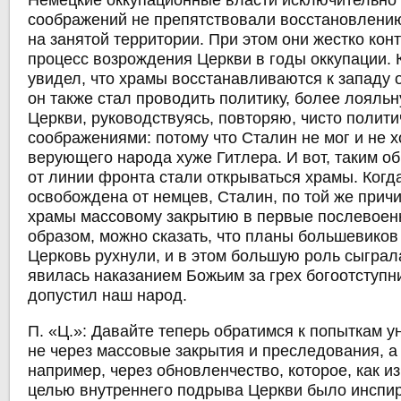
Немецкие оккупационные власти исключительно 
соображений не препятствовали восстановлени
на занятой территории. При этом они жестко ко
процесс возрождения Церкви в годы оккупации. 
увидел, что храмы восстанавливаются к западу 
он также стал проводить политику, более лояль
Церкви, руководствуясь, повторяю, чисто полит
соображениями: потому что Сталин не мог и не х
верующего народа хуже Гитлера. И вот, таким об
от линии фронта стали открываться храмы. Когд
освобождена от немцев, Сталин, по той же прич
храмы массовому закрытию в первые послевоен
образом, можно сказать, что планы большевиков
Церковь рухнули, и в этом большую роль сыграл
явилась наказанием Божьим за грех богоотступн
допустил наш народ.
П. «Ц.»: Давайте теперь обратимся к попыткам 
не через массовые закрытия и преследования, а 
например, через обновленчество, которое, как и
целью внутреннего подрыва Церкви было инспи