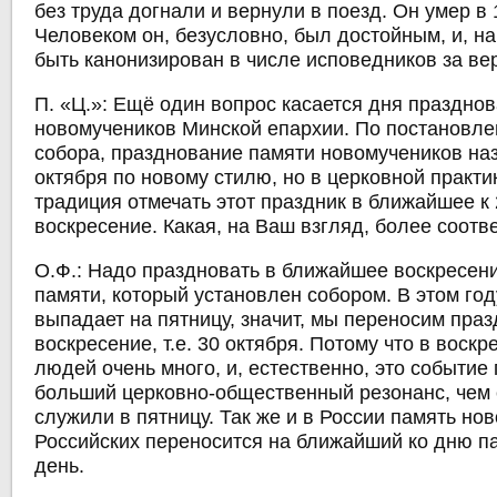
без труда догнали и вернули в поезд. Он умер в 
Человеком он, безусловно, был достойным, и, на
быть канонизирован в числе исповедников за вер
П. «Ц.»: Ещё один вопрос касается дня праздно
новомучеников Минской епархии. По постановле
собора, празднование памяти новомучеников на
октября по новому стилю, но в церковной практ
традиция отмечать этот праздник в ближайшее к 
воскресение. Какая, на Ваш взгляд, более соот
О.Ф.:
Надо праздновать в ближайшее воскресени
памяти, который установлен собором. В этом год
выпадает на пятницу, значит, мы переносим пра
воскресение, т.е. 30 октября. Потому что в воск
людей очень много, и, естественно, это событие
больший церковно-общественный резонанс, чем
служили в пятницу. Так же и в России память но
Российских переносится на ближайший ко дню п
день.