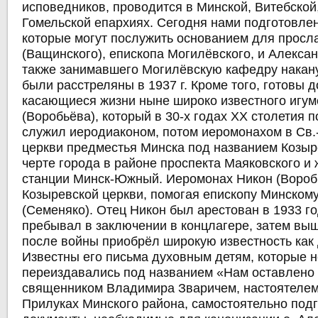
исповедников, проводится в Минской, Витебской
Гомельской епархиях. Сегодня нами подготовле
которые могут послужить основанием для прос
(Ващинского), епископа Могилёвского, и Алексан
также занимавшего Могилёвскую кафедру накан
были расстреляны в 1937 г. Кроме того, готовы 
касающиеся жизни ныне широко известного игум
(Воробьёва), который в 30-х годах ХХ столетия 
служил иеродиаконом, потом иеромонахом в Св.
церкви предместья Минска под названием Козыр
черте города в районе проспекта Маяковского 
станции Минск-Южный. Иеромонах Никон (Вороб
Козыревской церкви, помогая епископу Минско
(Семеняко). Отец Никон был арестован в 1933 го
пребывал в заключении в концлагере, затем выш
после войны приобрёл широкую известность как 
Известны его письма духовным детям, которые н
переиздавались под названием «Нам оставлено 
священником Владимира Зваричем, настоятелем
Прилуках Минского района, самостоятельно под