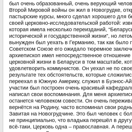
был очень образованный, очень верующий челов
Второй Мировой войны он жил в Новогрудке, от
пастырские курсы, много сделал хорошего для б
своей церковно-исследовательской работой: изве
которая имела несколько переизданий, “Беларус
исторической и государственной жизни”, но лето
вынужден был уехать в Германию, так как было п
Советском Союзе его ожидало тюремное заключ
архиепископ имел непосредственное отношение
церковной жизни в Беларуси в том масштабе, кот
удовлетворить коммунистов. Он уехал не по свое
результате тех обстоятельств, которые сложилис
переехал в Южную Америку, служил в Буэнос-Айр
участии был построен очень красивый кафедрал
написал свои воспоминания. Для меня архиепи
останется человеком совести. Он очень пережива
вернётся на Родину, часто вспоминал свои родн
Завитая на Новогрудчине. Это был человек с бо
не принципиально, что владыка перешёл в друг
всё-таки, Церковь одна – православная. А переш