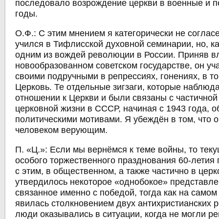
последовало возрождение церкви в военные и 
годы.
О.Ф.:
С этим мнением я категорически не согласе
учился в Тифлисской духовной семинарии, но, ка
одним из вождей революции в России. Приняв в
новообразованном советском государстве, он уч
своими подручными в репрессиях, гонениях, в то
Церковь. Те отдельные зигзаги, которые наблюда
отношении к Церкви и были связаны с частичной
церковной жизни в СССР, начиная с 1943 года, о
политическими мотивами. Я убеждён в том, что 
человеком верующим.
П. «Ц.»: Если мы вернёмся к теме войны, то тек
особого торжественного празднования 60-летия 
с этим, в общественном, а также частично в цер
утвердилось некоторое «однобокое» представле
связанное именно с победой, тогда как на самом
явилась столкновением двух антихристианских р
люди оказывались в ситуации, когда не могли ре