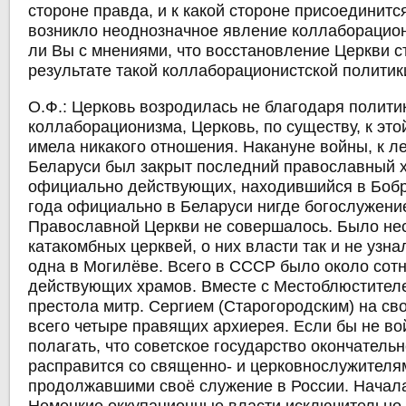
стороне правда, и к какой стороне присоединитс
возникло неоднозначное явление коллаборацио
ли Вы с мнениями, что восстановление Церкви 
результате такой коллаборационистской политик
О.Ф.:
Церковь возродилась не благодаря полити
коллаборационизма, Церковь, по существу, к это
имела никакого отношения. Накануне войны, к ле
Беларуси был закрыт последний православный 
официально действующих, находившийся в Бобр
года официально в Беларуси нигде богослужени
Православной Церкви не совершалось. Было не
катакомбных церквей, о них власти так и не узна
одна в Могилёве. Всего в СССР было около сот
действующих храмов. Вместе с Местоблюстител
престола митр. Сергием (Старогородским) на св
всего четыре правящих архиерея. Если бы не во
полагать, что советское государство окончатель
расправится со священно- и церковнослужителя
продолжавшими своё служение в России. Начала