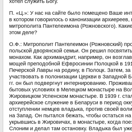
хотел служить Богу.
П. «Ц.»: У нас на сайте было помещено Ваше ин
в котором говорилось о канонизации архиереев, 
митрополита Пантелеимона (Рожновского). Какие
этом деле?
О.Ф.:
Митрополит Пантелеимон (Рожновский) пр
польской дворянской семьи. Он решил посвятить 
монахом. Как архимандрит, например, он возгла
мощей преподобной Ефвросинии Полоцкой в 1910
Печерской Лавры на родину, в Полоцк. Затем, за 
участвовать в полонизации Церкви в Западной Б
гг. он был подвергнут интернированию. Прожива
бытовых условиях в Мелецком монастыре на Вол
Жировицком Успенском монастыре. В 1939 г. ста
архиерейское служение в Беларуси в период окк
отступлении немцев владыка, против своей вол
на Запад. Он пытался бежать, чтобы остаться на
укрывшись в Жировичах, в монастыре, когда пое
Слоним и делал там остановку. Владыка был уже