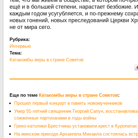
тем, что мы живём в обществе, в котором по-пре
ещё и в большей степени, нарастает безбожие. И
каждым годом усугубляется, и по-прежнему сохр
новых гонений, новых преследований Церкви Хр
не от мира сего.
Рубрика:
Интервью
Тема:
Катакомбы веры в стране Советов
Еще по теме
Катакомбы веры в стране Советов
:
Прошел первый концерт в память новомученников
Умер 91-летний священник Георгий Сапун, восстанавлив
сожженные партизанами в годы войны
Греко-католики Брестчины установили крест в Куропатах 
На минском приходе Архангела Михаила состоялась вст