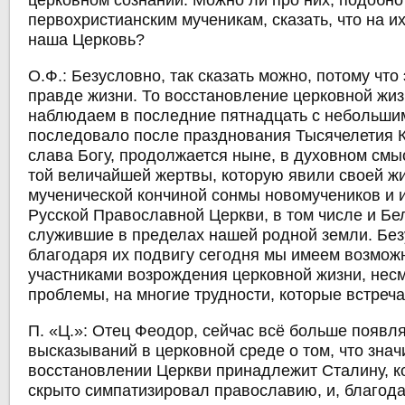
церковном сознании. Можно ли про них, подобно
первохристианским мученикам, сказать, что на и
наша Церковь?
О.Ф.:
Безусловно, так сказать можно, потому что 
правде жизни. То восстановление церковной жиз
наблюдаем в последние пятнадцать с небольшим 
последовало после празднования Тысячелетия 
слава Богу, продолжается ныне, в духовном смы
той величайшей жертвы, которую явили своей ж
мученической кончиной сонмы новомучеников и 
Русской Православной Церкви, в том числе и Бе
служившие в пределах нашей родной земли. Без
благодаря их подвигу сегодня мы имеем возмож
участниками возрождения церковной жизни, нес
проблемы, на многие трудности, которые встреча
П. «Ц.»: Отец Феодор, сейчас всё больше появл
высказываний в церковной среде о том, что знач
восстановлении Церкви принадлежит Сталину, ко
скрыто симпатизировал православию, и, благода