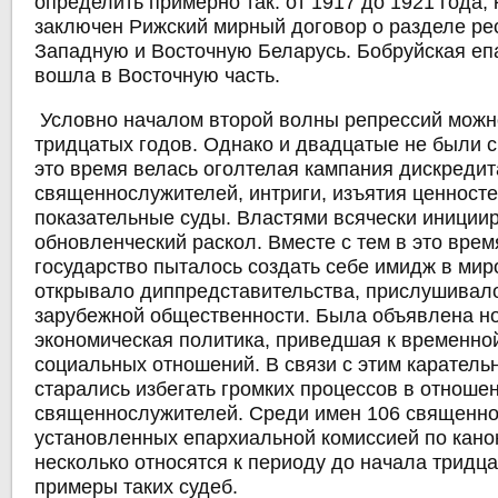
определить примерно так: от 1917 до 1921 года,
заключен Рижский мирный договор о разделе ре
Западную и Восточную Беларусь. Бобруйская еп
вошла в Восточную часть.
Условно началом второй волны репрессий можн
тридцатых годов. Однако и двадцатые не были 
это время велась оголтелая кампания дискредит
священнослужителей, интриги, изъятия ценносте
показательные суды. Властями всячески иниции
обновленческий раскол. Вместе с тем в это врем
государство пыталось создать себе имидж в ми
открывало диппредставительства, прислушивал
зарубежной общественности. Была объявлена н
экономическая политика, приведшая к временно
социальных отношений. В связи с этим каратель
старались избегать громких процессов в отноше
священнослужителей. Среди имен 106 священно
установленных епархиальной комиссией по кано
несколько относятся к периоду до начала тридца
примеры таких судеб.