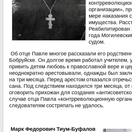
контрреволюцион
организации», п
мере наказания 
имущества. Расс
Реабилитирован 
года Могилевски
судом.
Об отце Павле многое рассказали его родствен
Бобруйске. Он долгое время работал учителем, 
привить детям любовь к православной вере и це
неоднократно арестовывали, однажды был закл
на три месяца. Перед арестом отказался отречь
сана. Под следствием находился три месяца, от
оговорить прихожан для создания «антисоветско
случае отца Павла «контрреволюционную орган
следователям состряпать не удалось.
Марк Федорович Тиум-Буфалов