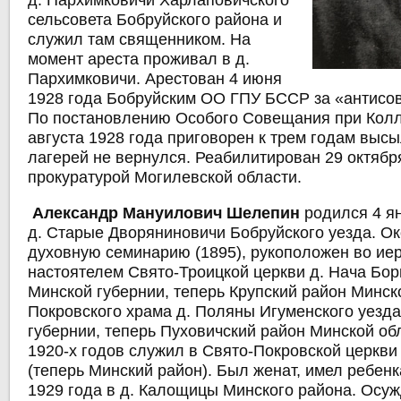
д. Пархимковичи Харлаповичского
сельсовета Бобруйского района и
служил там священником. На
момент ареста проживал в д.
Пархимковичи. Арестован 4 июня
1928 года Бобруйским ОО ГПУ БССР за «антисов
По постановлению Особого Совещания при Колл
августа 1928 года приговорен к трем годам высы
лагерей не вернулся. Реабилитирован 29 октябр
прокуратурой Могилевской области.
Александр Мануилович Шелепин
родился 4 ян
д. Старые Дворяниновичи Бобруйского уезда. О
духовную семинарию (1895), рукоположен во иер
настоятелем Свято-Троицкой церкви д. Нача Бор
Минской губернии, теперь Крупский район Минск
Покровского храма д. Поляны Игуменского уезд
губернии, теперь Пуховичский район Минской об
1920-х годов служил в Свято-Покровской церкви
(теперь Минский район). Был женат, имел ребенк
1929 года в д. Калощицы Минского района. Осу