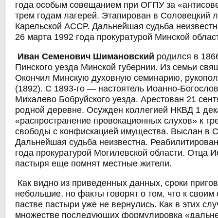
года особым совещанием при ОГПУ за «антисове
трем годам лагерей. Этапирован в Соловецкий 
Карельской АССР. Дальнейшая судьба неизвестн
26 марта 1992 года прокуратурой Минской облас
Иван Семенович Шимановский
родился в 1866
Пинского уезда Минской губернии. Из семьи св
Окончил Минскую духовную семинарию, рукопол
(1892). С 1893-го — настоятель Иоанно-Богослов
Михалево Бобруйского уезда. Арестован 21 сент
родной деревне. Осужден коллегией НКВД 1 дек
«распространение провокационных слухов» к тр
свободы с конфискацией имущества. Выслан в С
Дальнейшая судьба неизвестна. Реабилитирован
года прокуратурой Могилевской области. Отца И
пастыря еще помнят местные жители.
Как видно из приведенных данных, сроки приго
небольшие, но факты говорят о том, что к своим
пастве пастыри уже не вернулись. Как в этих случ
множестве последующих формулировка «дальн