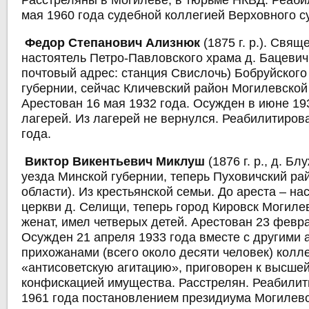
Расстреляны в Могилеве, в тюрьме НКВД. Реаб
мая 1960 года судебной коллегией Верховного с
Федор Степанович Ализнюк
(1875 г. р.). Свящ
настоятель Петро-Павловского храма д. Бацевич
почтовый адрес: станция Свислочь) Бобруйского
губернии, сейчас Кличевский район Могилевской
Арестован 16 мая 1932 года. Осужден в июне 193
лагерей. Из лагерей не вернулся. Реабилитиров
года.
Виктор Викентьевич Миклуш
(1876 г. р., д. Б
уезда Минской губернии, теперь Пуховичский ра
области). Из крестьянской семьи. До ареста – н
церкви д. Селищи, теперь город Кировск Могиле
женат, имел четверых детей. Арестован 23 февра
Осужден 21 апреля 1933 года вместе с другими
прихожанами (всего около десяти человек) колл
«антисоветскую агитацию», приговорен к высшей
конфискацией имущества. Расстрелян. Реабилит
1961 года постановлением президиума Могилевс