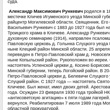
суда.
Александр Максимович Рункевич
родился в 18
местечке Кличев Игуменского уезда Минской губ
райцентр Могилевской области. Священник. Его
Васильевич Рункевич с 1883 до 1927 года был н
Троицкого храма в Кличеве. Александр Рункеви
духовную семинарию (1914), направлен псаломщ
Павловскую церковь д. Голынка Слуцкого уезда 
ныне Клецкий район Минской области. 25 апреля
переведен в Петро-Павловский храм д. Новоселк
ныне Копыльский район. Рукоположен во иереи.
настоятель Успенской церкви д. Косино Борисовс
Минской губернии, теперь Логойский район. В 20
Петро-Павловской церкви д. Белевичи Слуцкого 
Слуцкий район. С 1927 года — настоятель Свято
Кличеве. Был женат, имел двоих детей. Арестов
года. Осужден 23 февраля 1930 года тройкой НК
«антисоветскую агитацию» к пяти годам лагерей.
вернулся. Реабилитирован 7 июля 1989 года Мо
областной прокуратурой.