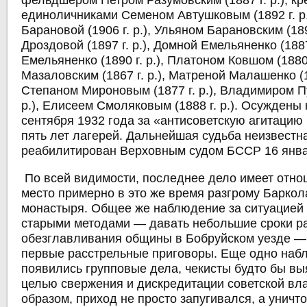
фельдшером Петром Разумовским (1887 г. р.), кр
единоличниками Семеном Автушковым (1892 г. р
Барановой (1906 г. р.), Ульяном Барановским (189
Дроздовой (1897 г. р.), Домной Емельяненко (188
Емельяненко (1890 г. р.), Платоном Ковшом (1880
Мазаловским (1867 г. р.), Матреной Малашенко (18
Степаном Мироновым (1877 г. р.), Владимиром П
р.), Елисеем Смоляковым (1888 г. р.). Осуждены
сентября 1932 года за «антисоветскую агитацию
пять лет лагерей. Дальнейшая судьба неизвестн
реабилитирован Верховным судом БССР 16 янва
По всей видимости, последнее дело имеет отн
место примерно в это же время разгрому Баркол
монастыря. Общее же наблюдение за ситуацией 
старыми методами — давать небольшие сроки р
обезглавливания общины в Бобруйском уезде —
первые расстрельные приговоры. Еще одно на
появились групповые дела, чекисты будто бы вы
целью свержения и дискредитации советской вла
образом, приход не просто запугивался, а унич