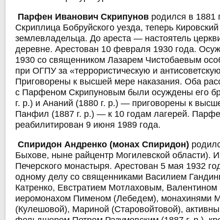
Парфен Иванович Скрипунов
родился в 1881 г
Скриплица Бобруйского уезда, теперь Кировский
землевладельца. До ареста — настоятель церкв
деревне. Арестован 10 февраля 1930 года. Осу
1930 со священником Лазарем Чистобаевым ос
при ОГПУ за «террористическую и антисоветскую
Приговорены к высшей мере наказания. Оба рас
с Парфеном Скрипуновым были осуждены его бр
г. р.) и Ананий (1880 г. р.) — приговорены к выс
Панфил (1887 г. р.) — к 10 годам лагерей. Парф
реабилитирован 9 июня 1989 года.
Спиридон Андренко (монах Спиридон)
родилс
Быхове, ныне райцентр Могилевской области). И
Печерского монастыря. Арестован 5 мая 1932 го
одному делу со священниками Василием Ганди
Катренко, Евстратием Мотлаховым, Валентином 
иеромонахом Пименом (Лебедем), монахинями 
(Кулешовой), Мариной (Старовойтовой), активн