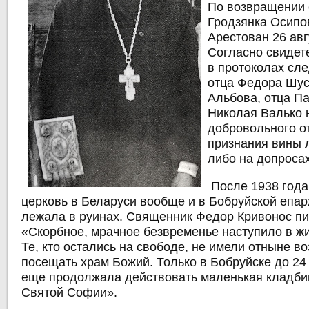
По возвращении 
Гродзянка Осипо
Арестован 26 авг
Согласно свидет
в протоколах сле
отца Федора Шус
Альбова, отца П
Николая Валько 
добровольного от
признания вины л
либо на допросах
После 1938 года
церковь в Беларуси вообще и в Бобруйской епар
лежала в руинах. Священник Федор Кривонос пи
«Скорбное, мрачное безвременье наступило в жи
Те, кто остались на свободе, не имели отныне в
посещать храм Божий. Только в Бобруйске до 24
еще продолжала действовать маленькая кладби
Святой Софии».