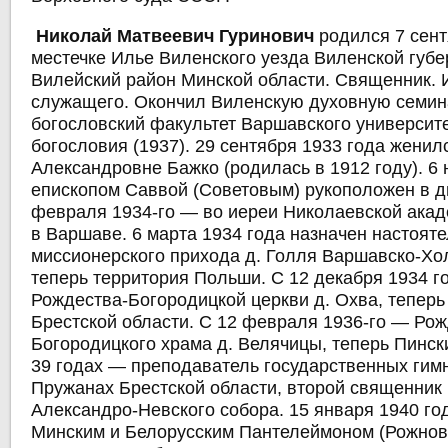
Николай Матвеевич Гуринович
родился 7 сент
местечке Илье Виленского уезда Виленской губе
Вилейский район Минской области. Священник. 
служащего. Окончил Виленскую духовную семин
богословский факультет Варшавского университе
богословия (1937). 29 сентября 1933 года женил
Александровне Бажко (родилась в 1912 году). 6 
епископом Саввой (Советовым) рукоположен в д
февраля 1934-го — во иереи Николаевской акад
в Варшаве. 6 марта 1934 года назначен настоят
миссионерского прихода д. Голля Варшавско-Хо
теперь территория Польши. С 12 декабря 1934 г
Рождества-Богородицкой церкви д. Охва, теперь
Брестской области. С 12 февраля 1936-го — Рож
Богородицкого храма д. Велячицы, теперь Пински
39 годах — преподаватель государственных гимн
Пружанах Брестской области, второй священник
Александро-Невского собора. 15 января 1940 г
Минским и Белорусским Пантелеймоном (Рожнов