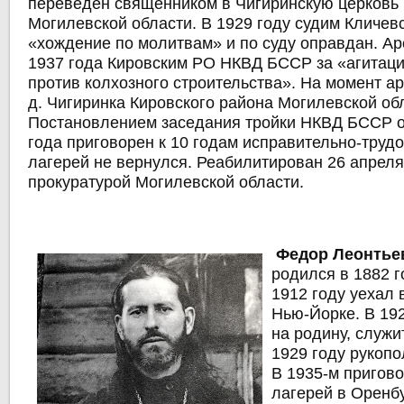
переведен священником в Чигиринскую церковь 
Могилевской области. В 1929 году судим Кличев
«хождение по молитвам» и по суду оправдан. А
1937 года Кировским РО НКВД БССР за «агитац
против колхозного строительства». На момент а
д. Чигиринка Кировского района Могилевской об
Постановлением заседания тройки НКВД БССР от
года приговорен к 10 годам исправительно-труд
лагерей не вернулся. Реабилитирован 26 апреля
прокуратурой Могилевской области.
Федор Леонтье
родился в 1882 г
1912 году уехал 
Нью-Йорке. В 19
на родину, служи
1929 году рукопо
В 1935-м пригово
лагерей в Оренбу