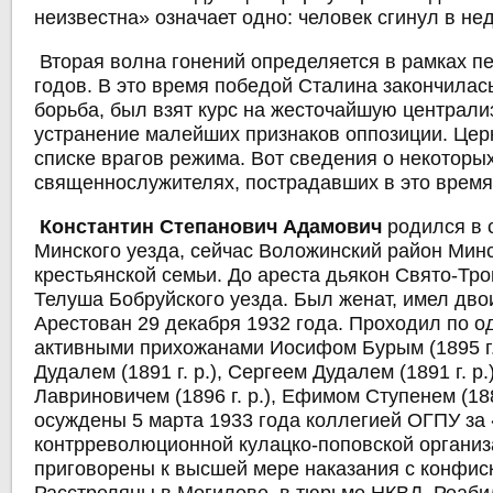
неизвестна» означает одно: человек сгинул в не
Вторая волна гонений определяется в рамках п
годов. В это время победой Сталина закончилас
борьба, был взят курс на жесточайшую централи
устранение малейших признаков оппозиции. Цер
списке врагов режима. Вот сведения о некоторы
священнослужителях, пострадавших в это время
Константин Степанович Адамович
родился в 
Минского уезда, сейчас Воложинский район Минс
крестьянской семьи. До ареста дьякон Свято-Тро
Телуша Бобруйского уезда. Был женат, имел дво
Арестован 29 декабря 1932 года. Проходил по о
активными прихожанами Иосифом Бурым (1895 г.
Дудалем (1891 г. р.), Сергеем Дудалем (1891 г. р.
Лавриновичем (1896 г. р.), Ефимом Ступенем (1882
осуждены 5 марта 1933 года коллегией ОГПУ за 
контрреволюционной кулацко-поповской организ
приговорены к высшей мере наказания с конфис