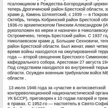
псаломщиком в Рождества-Богородицкой церкви 
теперь Дрогичинский район Брестской области, 
храме д. Камень Шляхетский, с 1939 — в Покровс
Октябрь, теперь Кобринский район Брестской об
1936-го архиепископом Пинским Александром (
рукоположен во иереи и назначен в Николаевску
Остромечево, теперь Брестский район. С 1937 г
Николаевском храме д. Большие Сехновичи, те
район Брестской области. Был женат, имел четве
время войны находился на оккупированной терр
года — второй священник Брестского Симионовс
кафедрального собора. Арестован 27 августа 194
Под следствием находился во внутренней тюрьм
области. Осужден военным трибуналом войск М
области .
13 июля 1946 года за «участие в антисоветской
контрреволюционной националистической организ
УК БССР), приговорен к 10 годам лагерей и тре
в правах. С 1952-го — настоятель в Свято-Софи