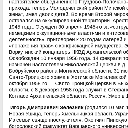
настоятелем объединенного Груздово-Полочано
прихода, теперь Молодеченский район Минской 
женат, имел двоих детей. Во время Второй миро
оставался на оккупированной территории. Арест
1945 года. Осужден 30 апреля 1945-го за «сотру
немецкими оккупационными властями и антисов
деятельность», приговорен к 20 годам лагерей и
«поражения прав» с конфискацией имущества. Э
Воркутинский концлагерь НКВД Архангельской об
Освобожден 10 января 1956 года. 14 февраля то
назначен настоятелем Николаевской церкви в д.
Бобруйского района Могилевской области, 31 и
Свято-Троицкого храма в Хотимске Могилевской 
октября 1958-го — Свято-Троицкой церкви в Бы
области, с 8 декабря 1958 года служит в Стефан
Котласе Архангельской области, Россия. Умер в 1
Игорь Дмитриевич Зелезняк
(родился 10 мая 1
Новая Ушица, теперь Хмельницкая область Укра
Из семьи священнослужителя. Окончил Пинскую
богословский факультет Варшавского университе