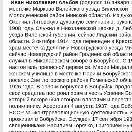
Иван Николаевич Альбов
(родился 16 января 
местечке Марково Вилейского уезда Виленской г
Молодеченский район Минской области). Из духо
Окончил Литовскую духовную семинарию, рукоп
1908 году. Служил в Николаевской церкви д. Ле
уезда Виленской губернии, сейчас Лидский райо
области. 3 октября 1914 года переведен в Крес
храм местечка Делятичи Новогрудского уезда Ми
сейчас Новогрудский район Гродненской области
служил в Николаевском соборе в Бобруйске. С 1
настоятель приписной церкви св. Марии Магдал
женском училище в местечке Паричи Бобруйского
поселок Светлогорского района Гомельской обла
1926 года. В 1930-м вернулся в Бобруйск, прод
свои средства построил храм в честь Успения Б
который вскоре был отобран властями и перестр
поликлинику. Арестован 4 августа 1937 года Бо
БССР за «контрреволюционную деятельность». 
проживал в Бобруйске. Осужден 17 сентября 193
священниками Василием Горячко, Григорием Ру