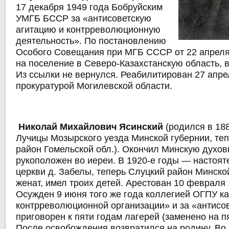
17 декабря 1949 года Бобруйским
УМГБ БССР за «антисоветскую
агитацию и контрреволюционную
деятельность». По постановлению
Особого Совещания при МГБ СССР от 22 апреля
на поселение в Северо-Казахстанскую область, в
Из ссылки не вернулся. Реабилитирован 27 апре
прокуратурой Могилевской области.
Николай Михайлович Ясинский
(родился в 188
Лучицы Мозырского уезда Минской губернии, те
район Гомельской обл.). Окончил Минскую духо
рукоположен во иереи. В 1920-е годы — настоят
церкви д. Забелы, теперь Слуцкий район Минско
женат, имел троих детей. Арестован 10 февраля 
Осужден 9 июня того же года коллегией ОГПУ ка
контрреволюционной организации» и за «антисо
приговорен к пяти годам лагерей (заменено на пя
После освобождения возвратился на родину. Во