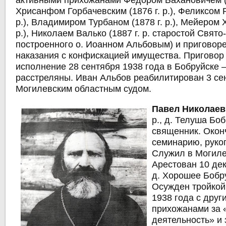
активными прихожанами Федором Бахановичем (18
Хрисанфом Горбачевским (1876 г. р.), Феликсом Р
р.), Владимиром Турбаном (1878 г. р.), Мейером 
р.), Николаем Валько (1887 г. р. старостой Свято
построенного о. Иоанном Альбовым) и приговор
наказания с конфискацией имущества. Приговор
исполнение 28 сентября 1938 года в Бобруйске 
расстреляны. Иван Альбов реабилитирован 3 се
Могилевским областным судом.
Павел Николаев
р., д. Телуша Боб
священник. Окон
семинарию, руко
Служил в Могиле
Арестован 10 дек
д. Хорошее Бобр
Осужден тройко
1938 года с дру
прихожанами за 
деятельность» и 