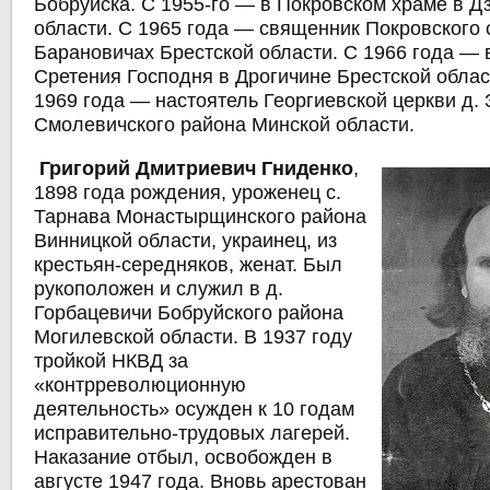
Бобруйска. С 1955-го — в Покровском храме в 
области. С 1965 года — священник Покровского 
Барановичах Брестской области. С 1966 года — в
Сретения Господня в Дрогичине Брестской облас
1969 года — настоятель Георгиевской церкви д.
Смолевичского района Минской области.
Григорий Дмитриевич Гниденко
,
1898 года рождения, уроженец с.
Тарнава Монастырщинского района
Винницкой области, украинец, из
крестьян-середняков, женат. Был
рукоположен и служил в д.
Горбацевичи Бобруйского района
Могилевской области. В 1937 году
тройкой НКВД за
«контрреволюционную
деятельность» осужден к 10 годам
исправительно-трудовых лагерей.
Наказание отбыл, освобожден в
августе 1947 года. Вновь арестован