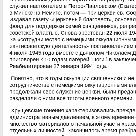
служил настоятелем в Петро-Павловском (Екате
в Минске на Немиге, потом — при церкви св. Со
Издавал газету «Церковный благовест», основа
фонд для поддержки семей священников, репре
советской властью. Снова арестован 22 июля 19
За «сотрудничество с немецкими оккупационным
«антисоветскую деятельность» постановлением 
4 июля 1945 года вместе с дьяконом Николаем 
приговорен к 10 годам лагерей. Погиб в заключе
Реабилитирован 27 января 1994 года.
Понятно, что в годы оккупации священники и н
сотрудничестве с немецкими оккупационными вл
продолжали свое служение церкви, были преда
разделяли с ними все тяготы военного времени.
Хрущевские гонения характеризовались прежде
административным давлением, к этому времени 
множество материалов о печальной участи храмо
отдельных личностей. Закончилось время разбр