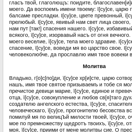
гласъ твой, глаголющъ: поидите, благославен[и]
моего. Да воспоемъ имени твоему: ї[су]се, царю п
балсаме пресладки. I[су]се, цвете превонный, ї[с
прелюбый. I[су]се, явивый нам свет лица своего, 
нам пут [так!] спасения нашего. I[су]се, избавивы
всякого, ї[су]се, изорвавый насъ от огня вечного. 
моего веселие, ї[су]се, тела моего здравие. I[су]
спасение, ї[су]се, воведи мя во царство свое. I[с
человеколюбче, да прославлю имя твое вовеки в
Молитва
Владыко, г[о]с[по]ди, ї[су]се хр[и]сте, царю сотв
нашъ, имя твое святое призываемъ и тобе ся моли
пречистое девици марие, ї[су]се, единое и преве
отца, ї[су]се, совокупление и любов св[я]таго духа
создателю ангелского естества, ї[су]се, спасите
человеческаго, ї[су]се, прогонителю бесовства вся
помилуй мя по велицЪй милости твоей, ї[су]се, 
мое по премножеству щедротъ твоихъ, ї[су]се, от
моя, ї[су]се, приими от мене молитвы сие. О прес