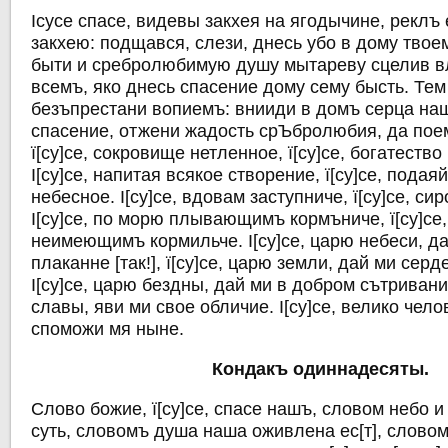
Iсусе спасе, видевы закхея на ягодычине, реклъ 
закхею: подщався, слези, днесь убо в дому твое
быти и сребролюбимую душу мытареву сцелив в
всемъ, яко днесь спасение дому сему бысть. Тем
безъпрестани вопиемъ: внииди в домъ серца наш
спасение, отжени жадость срЪбролюбия, да пое
ї[су]се, сокровище нетленное, ї[су]се, богатеств
I[су]се, напитая всякое створение, ї[су]се, подаяй
небесное. I[су]се, вдовам заступниче, ї[су]се, с
I[су]се, по морю плывающимъ кормъниче, ї[су]се
неимеющимъ кормильче. I[су]се, царю небеси, да
плаканне [так!], ї[су]се, царю земли, дай ми сер
I[су]се, царю бездны, дай ми в добром сътривание
славы, яви ми свое обличие. I[су]се, велико чел
споможи мя ныне.
Кондакъ одиннадесяты.
Слово божие, ї[су]се, спасе нашъ, словом небо 
суть, словомъ душа наша оживлена ес[т], слово