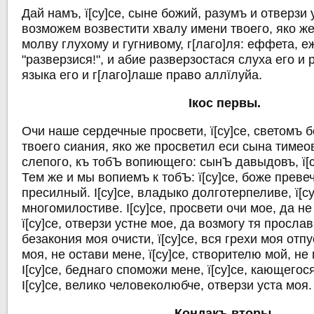
Дай намъ, ї[су]се, сыне божий, разумъ и отверзи 
возможем возвестити хвалу имени твоего, яко же
молву глухому и гугнивому, г[лаго]ля: еффета, еж
"разверзися!", и абие разверзостася слуха его и
языка его и г[лаго]лаше право аллїлуйа.
Iкос первы.
Очи наше сердечные просвети, ї[су]се, светомъ 
твоего сиания, яко же просветил еси сына тимео
слепого, къ тобЪ вопиющего: сынЪ давыдовъ, ї[с
Тем же и мы вопиемъ к тобЪ: ї[су]се, боже превеч
пресилный. I[су]се, владыко долготерпеливе, ї[су
многомилостиве. I[су]се, просвети очи мое, да не
ї[су]се, отверзи устне мое, да возмогу тя прослави
безакония моя очисти, ї[су]се, вся грехи моя отпу
моя, не остави мене, ї[су]се, створителю мой, не
I[су]се, беднаго споможи мене, ї[су]се, кающего
I[су]се, велико человеколюбче, отверзи уста моя.
Кондакъ вторы.