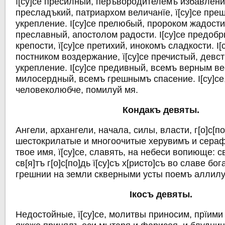
ї[су]се пресилный, перъвородителемъ избавление
пресладъкий, патриархом величанїе, ї[су]се пр
укрепление. I[су]се прелюбый, пророком жадости,
преславный, апостолом радости. I[су]се предоб
крепости, ї[су]се претихий, инокомъ сладкости. I
постником воздержание, ї[су]се пречистый, девс
укрепление. I[су]се предивный, всемъ верным вес
милосердный, всемъ грешнымъ спасение. I[су]се
человеколюбче, помилуй мя.
Кондакъ девяты.
Ангели, архангели, начала, силы, власти, г[о]с[п
шестокрилатые и многоочитые херувимъ и сера
твое имя, ї[су]се, славять, на небеси вопиюще: св[
св[я]тъ г[о]с[по]дь ї[су]съ х[ристо]съ во славе бо
грешнии на земли скверными усты поемъ аллилу
Iкосъ девяты.
Недостойные, ї[су]се, молитвы приносим, прїими