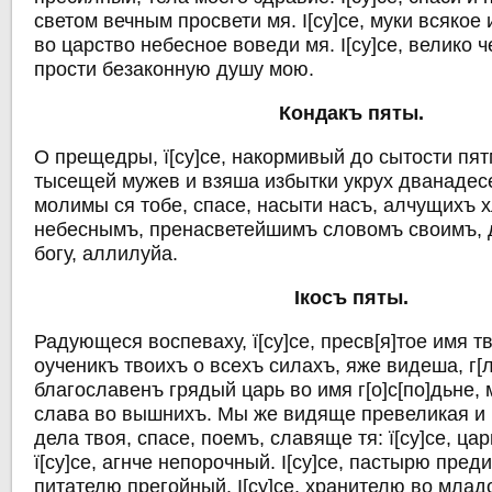
светом вечным просвети мя. I[су]се, муки всякое и
во царство небесное воведи мя. I[су]се, велико 
прости безаконную душу мою.
Кондакъ пяты.
О прещедры, ї[су]се, накормивый до сытости пя
тысещей мужев и взяша избытки укрух дванадес
молимы ся тобе, спасе, насыти насъ, алчущихъ 
небеснымъ, пренасветейшимъ словомъ своимъ, 
богу, аллилуйа.
Iкосъ пяты.
Радующеся воспеваху, ї[су]се, пресв[я]тое имя 
оученикъ твоихъ о всехъ силахъ, яже видеша, г[
благославенъ грядый царь во имя г[о]с[по]дьне, 
слава во вышнихъ. Мы же видяще превеликая и
дела твоя, спасе, поемъ, славяще тя: ї[су]се, ц
ї[су]се, агнче непорочный. I[су]се, пастырю преди
питателю прегойный. I[су]се, хранителю во младос