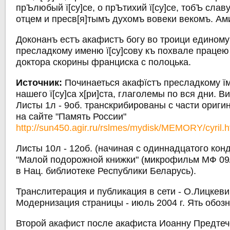
прЪлюбый ї[су]се, о прЪтихий ї[су]се, тобЪ сла
отцем и пресв[я]тымъ духомъ вовеки векомъ. Ам
Доконанъ естъ акафистъ богу во троици единому 
пресладкому именю ї[су]сову къ похвале працею
доктора скорины франциска с полоцька.
Источник:
Починаеться акафїстъ пресладкому їме
нашего ї[су]са х[ри]ста, глаголемы по вся дни. Вил
Листы 1л - 9об. транскрибированы с части ориг
на сайте "Память России"
http://sun450.agir.ru/rslmes/mydisk/MEMORY/cyril.
Листы 10л - 12об. (начиная с одиннадцатого конд
"Малой подорожной книжки" (микрофильм МФ 09
в Нац. библиотеке Республики Беларусь).
Транслитерация и публикация в сети - О.Лицкевич
Модернизация страницы - июль 2004 г. Ять обоз
Второй акафист после акафиста Иоанну Предтеч