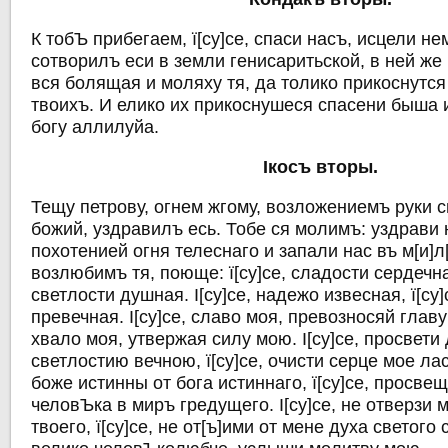
К тобЪ прибегаем, ї[су]се, спаси насъ, исцели н
сотворилъ еси в земли генисаритьской, в ней же
вся болящая и моляху тя, да толико прикоснутс
твоихъ. И елико их прикоснушеся спасени быша 
богу аллилуйа.
Iкосъ вторы.
Тещу петрову, огнем жгому, возложениемъ руки св
божий, уздравилъ есь. Тобе ся молимъ: уздрави 
похотенией огня телеснаго и запали нас въ м[и]л[
возлюбимъ тя, поюще: ї[су]се, сладости сердечная
светлости душная. I[су]се, надежо извесная, ї[су]
превечная. I[су]се, славо моя, превозносяй главу 
хвало моя, утвержая силу мою. I[су]се, просвет
светлостию вечною, ї[су]се, очисти серце мое лас
боже истинны от бога истиннаго, ї[су]се, просве
человЪка в миръ гредущего. I[су]се, не отверзи 
твоего, ї[су]се, не от[ъ]ими от мене духа светого с