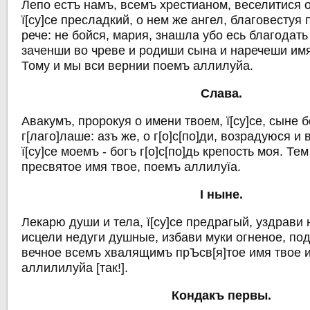
Лепо естъ намъ, всемъ хрестианом, веселитися 
ї[су]се пресладкий, о нем же ангел, благовестуя
рече: не бойся, мария, знашла убо есь благодать 
заченши во чреве и родиши сына и наречеши имя е
Тому и мы вси вернии поемъ аллилуйа.
Слава.
Авакумъ, пророкуя о имени твоем, ї[су]се, сыне 
г[лаго]лаше: азъ же, о г[о]с[по]ди, возрадуюся и
ї[су]се моемъ - богъ г[о]с[по]дь крепость моя. Т
пресвятое имя твое, поемъ аллилуїа.
I ныне.
Лекарю души и тела, ї[су]се предрагый, уздрави
исцели недуги душные, избави муки огненое, по
вечное всемъ хвалящимъ прЪсв[я]тое имя твое
аллилилуйа [так!].
Кондакъ первы.