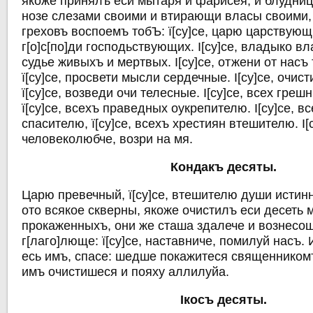
якоже принялъ еси мытаря и фарисея, и блудни
нозе слезами своими и втирающи власы своими,
греховъ воспоемъ тобЪ: ї[су]се, царю царствующи
г[о]с[по]ди господьствующих. I[су]се, владыко вл
судье живыхъ и мертвых. I[су]се, отжени от нас
ї[су]се, просвети мысли сердечные. I[су]се, очис
ї[су]се, возведи очи телесные. I[су]се, всех гре
ї[су]се, всехъ праведных оукрепителю. I[су]се, 
спасителю, ї[су]се, всехъ хрестиян втешителю. I[
человеколюбче, возри на мя.
Кондакъ десяты.
Царю превечный, ї[су]се, втешителю души истин
ото всякое скверны, якоже очистилъ еси десеть 
прокаженныхъ, они же сташа здалече и вознесош
г[лаго]люще: ї[су]се, наставниче, помилуй насъ. 
есь имъ, спасе: шедше покажитеся священником
имъ очистишеся и пояху аллилуйа.
Iкосъ десяты.