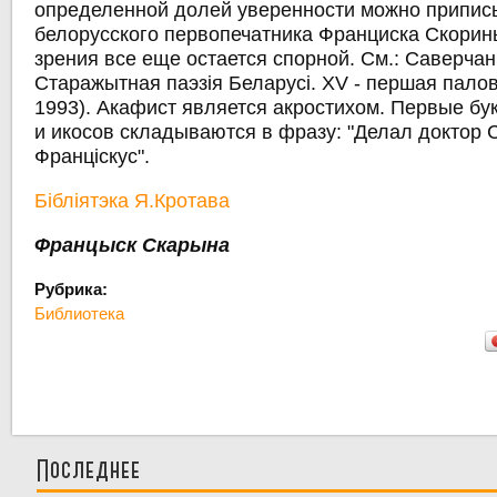
определенной долей уверенности можно припис
белорусского первопечатника Франциска Скорины
зрения все еще остается спорной. См.: Саверчанк
Старажытная паэзія Беларусі. XV - першая палова
1993). Акафист является акростихом. Первые бу
и икосов складываются в фразу: "Делал доктор 
Францiскус".
Бібліятэка Я.Кротава
Францыск Скарына
Рубрика:
Библиотека
Последнее