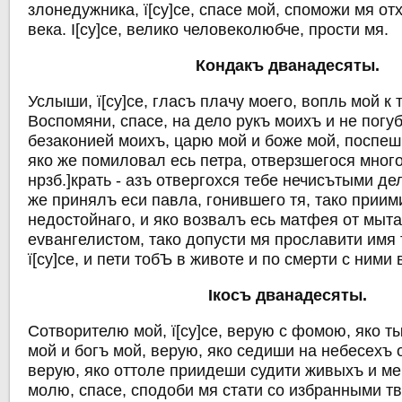
злонедужника, ї[су]се, спасе мой, споможи мя от
века. I[су]се, велико человеколюбче, прости мя.
Кондакъ дванадесяты.
Услыши, ї[су]се, гласъ плачу моего, вопль мой к 
Воспомяни, спасе, на дело рукъ моихъ и не погу
безаконией моихъ, царю мой и боже мой, поспеш
яко же помиловал есь петра, отверзшегося много
нрзб.]крать - азъ отвергохся тебе нечисътыми де
же принялъ еси павла, гонившего тя, тако приими
недостойнаго, и яко возвалъ есь матфея от мыта
еvвангелистом, тако допусти мя прославити имя 
ї[су]се, и пети тобЪ в животе и по смерти с ними
Iкосъ дванадесяты.
Сотворителю мой, ї[су]се, верую с фомою, яко ты 
мой и богъ мой, верую, яко седиши на небесехъ 
верую, яко оттоле приидеши судити живыхъ и ме
молю, спасе, сподоби мя стати со избранными т