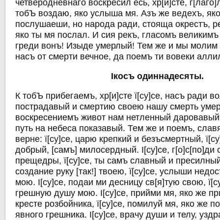
четверодневнаго воскресил есь, хр[и]сте, г[лаго]
тобЪ воздаю, яко услыша мя. Азъ же ведехъ, яко
послушаеши, но народа ради, стояща окрестъ, ре
яко ты мя послал. И сия рекъ, гласомъ великимъ
греди вонъ! Изыде умерлый! Тем же и мы молим 
насъ от смерти вечное, да поемъ ти вовеки алли
Iкосъ одиннадесяты.
К тобЪ прибегаемъ, хр[и]сте ї[су]се, насъ ради в
пострадавый и смертию своею нашу смерть уме
воскресениемъ живот нам нетленный даровавый
путь на небеса показавый. Тем же и поемъ, сла
верне: ї[су]се, царю крепкий и безъсмертный, ї[су
добрый, [самъ] милосердный. I[су]се, г[о]с[по]ди 
прещедры, ї[су]се, ты самъ славный и пресилный.
создание руку [так!] твоею, ї[су]се, услыши нед
мою. I[су]се, подаи ми десницу св[я]тую свою, ї[с
грешную душу мою. I[су]се, прийми мя, яко же п
кресте розбойника, ї[су]се, помилуй мя, яко же 
явного грешника. I[су]се, врачу души и телу, узд