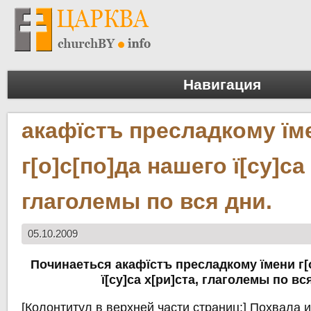
Навигация
акафїстъ пресладкому їм
г[о]с[по]да нашего ї[су]са
глаголемы по вся дни.
05.10.2009
Починаеться акафїстъ пресладкому їмени г[
ї[су]са х[ри]ста, глаголемы по вс
[Колонтитул в верхней части страниц:] Похвала 