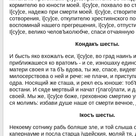
кормителю во юности моей. I[су]се, похвало во с
ї[су]се, надежо при смерти моей. I[су]се, створи
сотворения, ї[су]се, откупителю хрестиянского пок
воспоминай нашего прегрешения, ї[су]се, отпуст
I[су]се, велико человЪколюбче, спаси отчаянную
Кондакъ шесты.
И бысть яко вхожалъ еси, ї[су]се, во град наинъ 
приближашеся ко вратомъ - и се, изношаху един
матери своея и та бЪ вдова, ты же, спасе, видев
милосерствова о ней и рече: не плачи, и приступ
одра. Носящий же сташа, и рекл есь юноше: тобЪ
востани. И сяде мертвый и начат г[лаго]лати, и 
своей. Мы же, ї[су]се боже, греховною смертию 
ся молимъ: избави душе наше от смерти вечное,
Iкосъ шесты.
Некоему сотнику рабъ боляше зле, и той слыша о т
капернауме и посла старца їудейския, моляй тя,