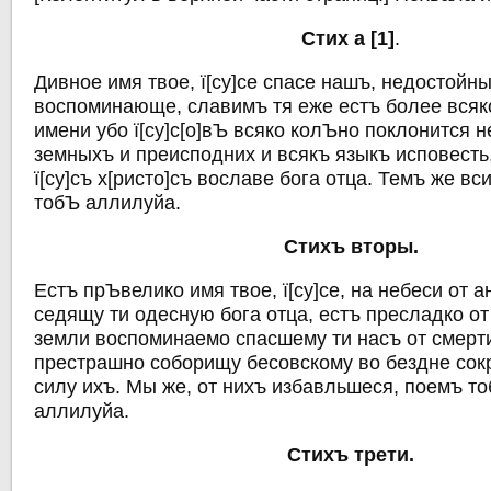
Стих а [1]
.
Дивное имя твое, ї[су]се спасе нашъ, недостойн
воспоминающе, славимъ тя еже естъ более всяк
имени убо ї[су]с[о]вЪ всяко колЪно поклонится 
земныхъ и преисподних и всякъ языкъ исповесть, 
ї[су]съ х[ристо]съ вославе бога отца. Темъ же в
тобЪ аллилуйа.
Стихъ вторы.
Естъ прЪвелико имя твое, ї[су]се, на небеси от 
седящу ти одесную бога отца, естъ пресладко от
земли воспоминаемо спасшему ти насъ от смерти
престрашно соборищу бесовскому во бездне сок
силу ихъ. Мы же, от нихъ избавльшеся, поемъ тоб
аллилуйа.
Стихъ трети.