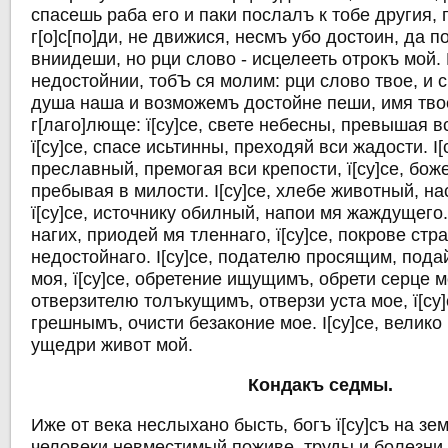
спасешь раба его и паки послалъ к тобе другия, г
г[о]с[по]ди, не движися, несмъ убо достоин, да п
вниидеши, но рци слово - исцелееть отрокъ мой.
недостойнии, тобЪ ся молим: рци слово твое, и 
душа наша и возможемъ достойне пеши, имя твое
г[лаго]люще: ї[су]се, свете небесны, превышая в
ї[су]се, спасе исьтинны, преходяй вси жадости. I[
преславный, премогая вси крепости, ї[су]се, бож
пребывая в милости. I[су]се, хлебе животный, на
ї[су]се, источнику обилный, напои мя жаждущего. 
нагих, приодей мя тленнаго, ї[су]се, покрове ст
недостойнаго. I[су]се, подателю просящим, пода
моя, ї[су]се, обретение ищущимъ, обрети серце мо
отверзителю толъкущимъ, отверзи уста мое, ї[су
грешнымъ, очисти безаконие мое. I[су]се, велик
ущедри живот мой.
Кондакъ седмы.
Иже от века неслыхано бысть, богъ ї[су]съ на зе
человеки невместимый поживе, труды и болезни 