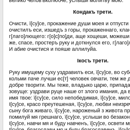
велико человЪколюбче, услыши молитву мою.
Кондакъ трети.
Очисти, ї[су]се, прокажение души моея и отпусти
очистилъ еси, изшедъ з горы, прокаженнаго, кл
г[лаго]лющего: г[о]с[по]ди, аще хощеши, можеши
же, спасе, простеръ руку и доткнулся его, г[лаго
И абие очистися и пояше аллилуйа.
Iкосъ трети.
Руку имущему суху уздравилъ еси, ї[су]се, во субо
кольми паче лучши ес[т] человек овчати, тем же 
добре творити. Мы теже, владыко царю, припадае
зовуще: уздрави руце наше от злого имания, да
имя твое: ї[су]се, сило непобедимая, ї[су]се, ми
I[су]се, красо преутешеная, ї[су]се, любви неизреч
сыну бога живаго, ї[су]се, нароженый з живота пре
помилуй мя грешнаго, ї[су]се, услыши во безакон
I[су]се, навчи мя и буду навченъ, ї[су]се, освети
I[су]се, благослави мя и буду благославенъ, ї[су]