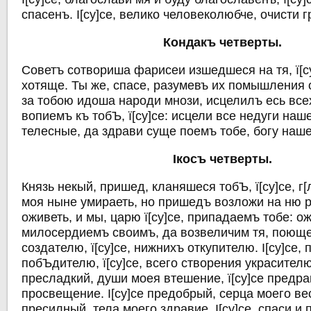
спасенъ. I[су]се, велико человеколюбче, очисти
Кондакъ четверты.
Советъ сотвориша фарисеи изшедшеся на тя, ї[су
хотяще. Ты же, спасе, разумевъ их помышления 
за тобою идоша народи мнози, исцелилъ есь все
вопиемъ къ тобЪ, ї[су]се: исцели все недуги наш
телесные, да здрави суще поемъ тобе, богу наш
Iкосъ четверты.
Князь некый, пришед, кланяшеся тобЪ, ї[су]се, г[
моя ныне умираеть, но пришедъ возложи на ню р
оживеть, и мы, царю ї[су]се, припадаемъ тобе: о
милосердиемъ своимъ, да возвеличим тя, поюще:
создателю, ї[су]се, нижнихъ откупителю. I[су]се,
побЪдителю, ї[су]се, всего створения украсителю.
пресладкий, души моея втешение, ї[су]се предра
просвещение. I[су]се предобрый, серца моего вес
пресилный, тела моего здравие. I[су]се, спаси и п