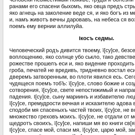
ранами его спасени быхомъ, яко овца предъ ст
яко агнець на заколение веде ся, и яко богъ из 
и, намъ животъ вечны даровавъ, на небеса ся во
поемъ ему вернии аллилуйа.
Iкосъ седмы.
Человеческий родъ дивится твоему, ї[су]се, без
воплощению, яко солнце убо ськло, тако девств
рожестве прошелъ еси и, яко видение проходить 
гроба, печатей не вредивъ, тридневно востал ес
дверемъ затворенным, во плоти явился есь. Сег
чудящеся поемъ тобЪ: ї[су]се, слово божие и со
сотворения, ї[су]се, свете непостижимый и нап
падения. I[су]се, сыну мариинъ и избавителю лю
ї[су]се, премудрости вечная и исказителю адова в
сподоби мя спасеныхъ частей твоих, ї[су]се, не 
множество греховъ моихъ. I[су]се, не отдали от 
щедротъ своихъ, ї[су]се, напиши мя во книги св[я
I[су]се, спасе мой, спаси мя, ї[су]се, царю мой, за