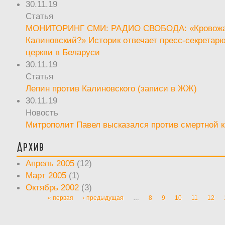
30.11.19
Статья
МОНИТОРИНГ СМИ: РАДИО СВОБОДА: «Кровож
Калиновский?» Историк отвечает пресс-секретар
церкви в Беларуси
30.11.19
Статья
Лепин против Калиновского (записи в ЖЖ)
30.11.19
Новость
Митрополит Павел высказался против смертной 
Архив
Апрель 2005
(12)
Март 2005
(1)
Октябрь 2002
(3)
« первая
‹ предыдущая
…
8
9
10
11
12
Страницы