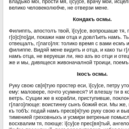
владыко мої, прости мя, ї[су]се, врачу мой, исцели
велико человеколюбче, не отверзи мене.
Кондакъ осмы.
Филиппъ, апостолъ твой, ї[су]се, вопрошаше тя, г
г[о]с[по]ди, покажи нам отца и довлЪеть намъ. Ты
отвещалъ, г[лаго]ля: толико время с вами есмъ и
филиппе. Видяй мене видить и отца, и како ты г
намъ отца, не веруеши ли, яко азъ во отци и отец
же и мы, дивящеся живоначалной троици, поемъ
Iкосъ осмы.
Руку свою св[я]тую простер еси, ї[су]се, петру у
ему: маловере, почто усумнеся? И влезшу ти в к
ветръ. Сущии же в корабли, приступивше, покло
г[лаго]люще: воистинну сынъ божий еси. Мы же,
къ тобЪ: подай намъ пресв[я]тую руку свою и вы
тименией греховныхъ и усмири ветреные помыс
восхвалим тя, поюще: ї[су]се прес[вя]тый, ангел