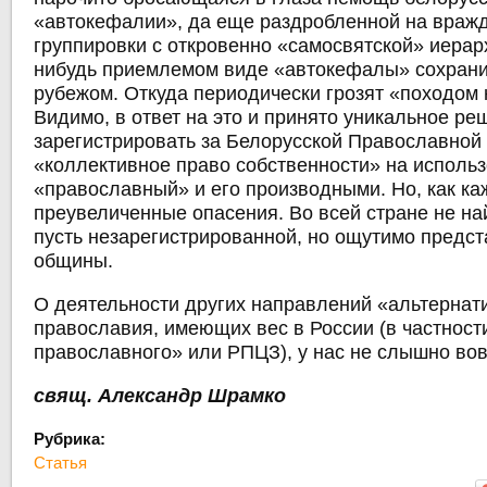
«автокефалии»
, да еще раздробленной на вра
группировки с откровенно «самосвятской» иерарх
нибудь приемлемом виде «автокефалы» сохрани
рубежом. Откуда периодически грозят «походом 
Видимо, в ответ на это и принято уникальное ре
зарегистрировать за Белорусской Православно
«коллективное право собственности» на исполь
«православный» и его производными. Но, как каж
преувеличенные опасения.
Во всей стране не на
пусть незарегистрированной, но ощутимо предс
общины
.
О деятельности других направлений «альтернат
православия, имеющих вес в России (в частности
православного» или РПЦЗ), у нас не слышно вов
свящ. Александр Шрамко
Рубрика:
Статья