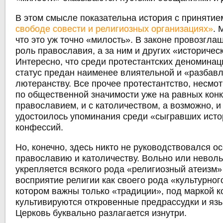
В этом смысле показательна история с приняти
свободе совести и религиозных организациях»
. 
что это уж точно «милость». В законе провозгла
роль православия, а за ним и других «историчес
Интересно, что среди протестантских деномина
статус предан наименее влиятельной и «разбавл
лютеранству. Все прочее протестантство, несмотр
по общественной значимости уже на равных конк
православием, и с католичеством, а возможно, и 
удостоилось упоминания среди «сыгравших исто
конфессий.
Но, конечно, здесь никто не руководствовался о
православию и католичеству. Вольно или неволь
укрепляется всякого рода «религиозный атеизм»
восприятие религии как своего рода «культурно
котором важны только «традиции», под маркой к
культивируются откровенные предрассудки и яз
Церковь буквально разлагается изнутри
.