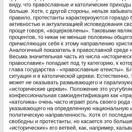
виду, что православные и католические приходы
больше. Хотя, с другой стороны, нельзя забывать 
правило,
протестанты характеризуются гораздо
активностью
и актуализацией исповедования свое
проще говоря, «воцерковлены». Таковыми являю
процентов, то никак не меньше половины общего
причисляющих себя к этому направлению христи
Аналогичный показатель в православной среде 
Весьма значительная часть из числа «историче
православие» попадает под ту категорию, к кото
глава государства -
«православные атеисты»
. Б
ситуация и в католической церкви. Естественно, 
может не оказывать размывающего и парализую
«исторические церкви». Положение это усугубляе
конфессиональная самоидентификация
как «пра
«католика» очень
часто играет роль своего рода
указывающего на определенную национальную 
политическую направленность. Хотя от последне
свободны и протестанты, но касается это больше
«исторических» его ветвей, как, например, кальв