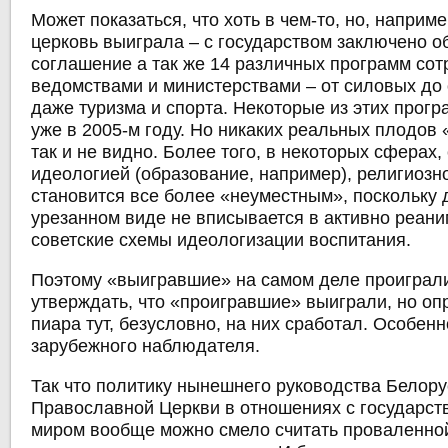
Может показаться, что хоть в чем-то, но, наприм
церковь выиграла –
с государством заключено 
соглашение а так же 14 различных программ сот
ведомствами и министерствами – от силовых до 
даже туризма и спорта. Некоторые из этих прог
уже в 2005-м году. Но никаких реальных плодов
так и не видно. Более того, в некоторых сферах,
идеологией (образование, например), религиозн
становится все более «неуместным», поскольку 
урезанном виде не вписывается в активно реан
советские схемы идеологизации воспитания.
Поэтому «выигравшие» на самом деле проиграли
утверждать, что «проигравшие» выиграли, но о
пиара тут, безусловно, на них сработал. Особенн
зарубежного наблюдателя.
Так что
политику нынешнего руководства Белору
Православной Церкви в отношениях с государст
миром вообще можно смело считать проваленно