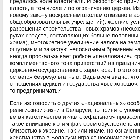
предалось воле властителя. И безропотно прини
власти, в том числе и по ограничению церкви. Из
новому закону воскресным школам отказано в 
общеобразовательных учреждений), жесткие усл
разрешения строительства новых храмов (необх
руках средств, составляющих больше половины 
храма), многократное увеличение налога на зем
ощутимым и зачастую непосильным бременем на
иногда проскальзывает робкое «печалование» с
комплиментарного тона приветствий на праздни
церковно-государственного характера. Но это «
остается безрезультатным. Ведь всем видно, что 
отношениях церкви и государства «все хорошо».
то предпринимать?
Если же говорить о других «национальных» осо
религиозной жизни в Беларуси, то принято упом
ветви католичества и «автокефальном» правосл
такое внимание к этим фактором обусловлено а
близостью к Украине. Так или иначе, но означен
христианства в Беларуси играют несоизмеримо 