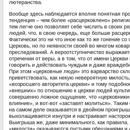
лютеранства.
Вообще здесь
наблюдается вполне понятная пр
тенденция
– чем более «расцерковлено» религи
тем легче оно позволяет себе числить в своих р
людей, что, в свою очередь, еще больше расцерк
Фактически это ни что иное как то же гонение со
Церковь, но по неявности своей во многом кова
преследований. А вероотступничество выражает
отречении от веры, а в том, что от имени Церкви
говорить и действовать чуждым и даже враждеб
При этом «церковные люди» это варварство скл
приветствовать, как некую невероятную милость,
«возросшего авторитета церкви» и тому подобное
«внешних» по отношению к церкви людей культи
совершенно ложное ощущение, что «церковник
влияние», и вот-вот «заставят молиться». Таким
на самом деле оказывается в двойном проигрыш
выхолащивается изнутри и настраивает насторо
Выигрыша же, даже минимального, как правила, 
«милости» оказываются пустыми обещаниями и