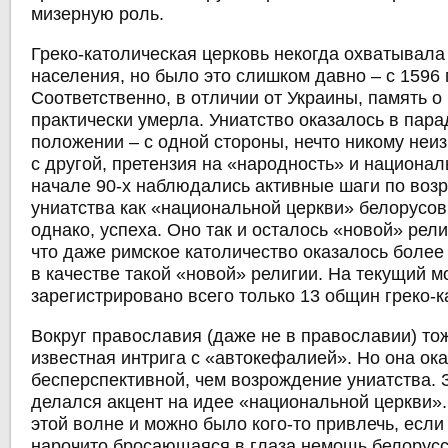
мизерную роль.
Греко-католическая церковь некогда охватывала
населения, но было это слишком давно – с 1596 
Соответственно, в отличии от Украины, память о
практически умерла. Униатство оказалось в пар
положении – с одной стороны, нечто никому неиз
с другой, претензия на «народность» и национал
начале 90-х наблюдались активные шаги по во
униатства как «национальной церкви» белорусов
однако, успеха. Оно так и осталось «новой» рели
что даже римское католичество оказалось боле
в качестве такой «новой» религии.
На текущий м
зарегистрировано всего только 13 общин греко-к
Вокруг православия (даже не в православии) то
известная интрига с «автокефалией». Но она ок
бесперспективной, чем возрождение униатства. 
делался акцент на идее «национальной церкви».
этой волне и можно было кого-то привлечь, есл
нарочито
бросающаяся в глаза немощь белорус