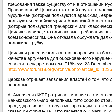
требования также существуют и в отношении Ру
Православной Церкви (в которой служат по-церк
мусульман (которые пользуются арабским), евре
пользуются еврейским) или Армянской Апостоль
(которые пользуются грабарским или классическ
Цвилик заявила, что одинаковые требования вы
всем конфессиям. Она отказала обсуждать даль
положила трубку.
Цвилик и ранее использовала вопрос языка бог
качестве аргумента для обоснованного нарушен
совести государством (см. F18News 23 December
http://www.forum18.org/Archive.php?article_id=123
Церковь отрицает заявления властей о том, что
неполные.
А. Амелченя (ККЕБ) отрицает мнение о том, что 
Баньковского было неполным. "Это хорошо отра
процедура, через которую мы проходим в течение 
сказал он Форуму 18.. Что касается о. Смаги, о. 