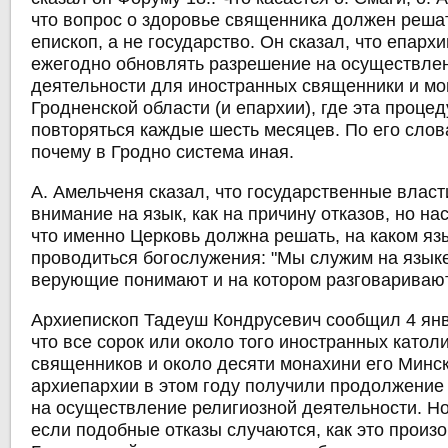
что вопрос о здоровье священника должен реша
епископ, а не государство. Он сказал, что епар
ежегодно обновлять разрешение на осуществле
деятельности для иностранных священники и мо
Гродненской области (и епархии), где эта проце
повторяться каждые шесть месяцев. По его слова
почему в Гродно система иная.
А. Амельченя сказал, что государственные влас
внимание на язык, как на причину отказов, но на
что именно Церковь должна решать, на каком я
проводиться богослужения: "Мы служим на языке
верующие понимают и на котором разговаривают
Архиепископ Тадеуш Кондрусевич сообщил 4 янв
что все сорок или около того иностранных катол
священников и около десяти монахини его Минс
архиепархии в этом году получили продолжение
на осуществление религиозной деятельности. Но
если подобные отказы случаются, как это произ