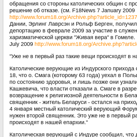
обращения со стороны католических общин с пр
решение об отказе. (см. F18News 7 January 2009
http://www.forum18.org/Archive.php?article_id=123
Дании, Эрлинг Лаврсэн и Рольф Берген, получил
депортацию в феврале 2009 за участие в служен
харизматической церкви "Живая вера" в Гомеле.
July 2009
http://www.forum18.org/Archive.php?artic
"Уже не в первый раз такие вещи происходят в 
Католические верующие из Индурского прихода
18, что о. Смага (которому 63 года) уехал в Пол
по состоянию здоровья, и лишь позже они узнали
Кашкевича, что власти отказали а. Смаге в разр
возвращение к религиозной деятельности в Бела
священник - житель Беларуси - остался на прихо
4 января местный католический верующий Форуму
нужен второй священник. Это уже не в первый р
происходят в нашей епархии."
Католическая верующий с Индуре сообщил, что 