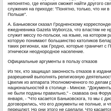
непонятно, где епархия сможет найти другого с
служения на приходе: "Понятно, только, что ни в
Польше".
А. Баньковски сказал Гродненскому корреспонде
ежедневника Gazeta Wyborcza, что властям не нр
служит мессу по-польски, на языке, на котором 
которую понимают большинство католиков Белар
таких регионах, как Гродно, которые граничит с
этнически неоднородное население.
Официальные аргументы в пользу отказов
Из тех, кто защищал законность отказов в изда
разрешений выполнять религиозную деятельнос
Цвилик из аппарата Уполномоченного по делам 
национальностей в столице - Минске. "Документ
не были поданы правильно," - скаваоа она Фору
января, - "Что касается Баньковскога, то мы с д
договорились, что его документы не полные, и чт
перешлют. Но они этого не сделали. Что касаетс