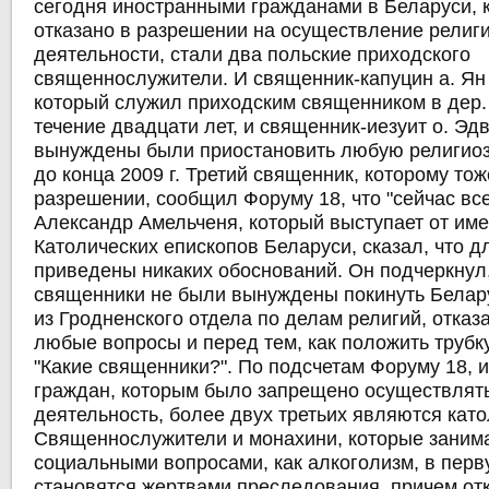
сегодня иностранными гражданами в Беларуси,
отказано в разрешении на осуществление религ
деятельности, стали два польские приходского
священнослужители. И священник-капуцин а. Ян
который служил приходским священником в дер
течение двадцати лет, и священник-иезуит о. Эд
вынуждены были приостановить любую религиоз
до конца 2009 г. Третий священник, которому тож
разрешении, сообщил Форуму 18, что "сейчас все
Александр Амельченя, который выступает от им
Католических епископов Беларуси, сказал, что д
приведены никаких обоснований. Он подчеркнул,
священники не были вынуждены покинуть Белар
из Гродненского отдела по делам религий, отказ
любые вопросы и перед тем, как положить трубку
"Какие священники?". По подсчетам Форуму 18, 
граждан, которым было запрещено осуществлят
деятельность, более двух третьих являются кат
Священнослужители и монахини, которые заним
социальными вопросами, как алкоголизм, в пер
становятся жертвами преследования, причем от