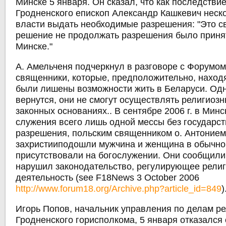
Минске 5 января. Он сказал, что как последствие
Гродненского епископ Александр Кашкевич неск
власти выдать необходимые разрешения: "Это св
решение не продолжать разрешения было принято
Минске."
А. Амельченя подчеркнул в разговоре с Форумом 
священники, которые, предположительно, наход
были лишены возможности жить в Беларуси. Одн
вернутся, они не смогут осуществлять религиоз
законных основаниях.. В сентябре 2006 г. в Минс
служения всего лишь одной мессы без государс
разрешения, польским священником о. Антонием 
захристииподошли мужчина и женщина в обычно
присутствовали на богослужении. Они сообщили 
нарушил законодательство, регулирующее рели
деятельность (see F18News 3 October 2006
http://www.forum18.org/Archive.php?article_id=849
)
Игорь Попов, начальник управления по делам р
Гродненского горисполкома, 5 января отказался