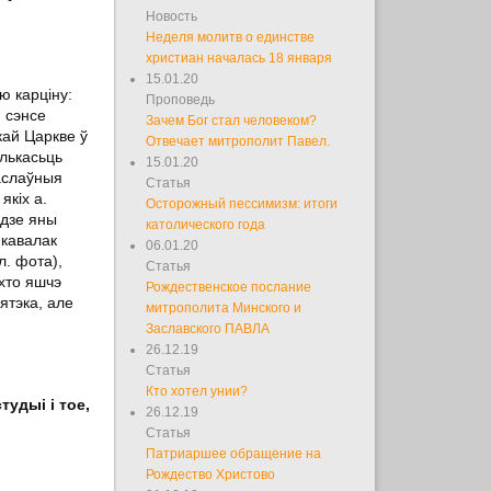
Новость
Неделя молитв о единстве
христиан началась 18 января
15.01.20
ю карціну:
Проповедь
м сэнсе
Зачем Бог стал человеком?
кай Царкве ў
Отвечает митрополит Павел.
олькасьць
15.01.20
васлаўныя
Статья
якіх а.
Осторожный пессимизм: итоги
 дзе яны
католического года
 кавалак
06.01.20
л. фота),
Статья
 хто яшчэ
Рождественское послание
ятэка, але
митрополита Минского и
Заславского ПАВЛА
26.12.19
Статья
Кто хотел унии?
тудыі і тое,
26.12.19
Статья
Патриаршее обращение на
Рождество Христово