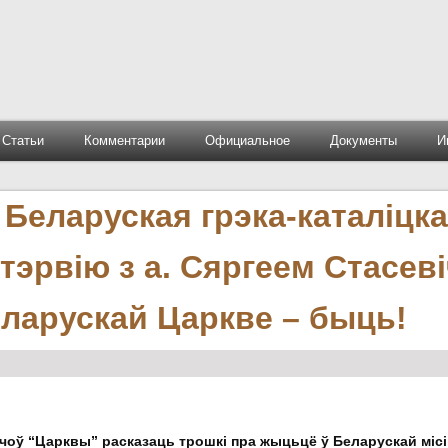
Статьи
Комментарии
Официальное
Документы
И
Беларуская грэка-каталіцк
нтэрвію з а. Сяргеем Стасев
еларускай Царкве – быць!
ачоў “Царквы” расказаць трошкі пра жыцьцё ў Беларускай місіі