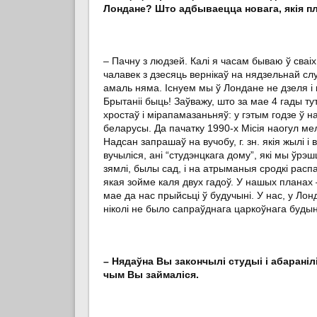
Лондане? Што адбываецца новага, якія п
– Пачну з людзей. Калі я часам бываю ў сваіх
чалавек з дзесяць вернікаў на нядзельнай слу
амаль няма. Існуем мы ў Лондане не дзеля і 
Брытаніі быць! Заўважу, што за мае 4 гады ту
хростаў і мірапамазаньняў: у гэтым годзе ў 
беларусы. Да пачатку 1990-х Місія наогул мела
Надсан запрашаў на вучобу, г. зн. якія жылі і
вучыліся, ані “студэнцкага дому”, які мы ўр
зямлі, былы сад, і на атрыманыя сродкі расп
якая зойме каля двух гадоў. У нашых планах 
мае да нас прыйсьці ў будучыні. У нас, у Лон
ніколі не было сапраўднага царкоўнага будын
– Нядаўна Вы закончылі студыі і абаранілі
чым Вы займаліся.