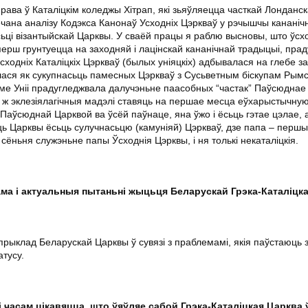
права ў Каталіцкім коледжы Хітрап, які зьяўляецца часткай Лонданск
ечана аналізу Кодэкса Канонаў Усходніх Цэркваў у рэчышчы кананіч
сьці візантыйскай Царквы. У сваёй працы я раблю высновы, што ўсх
ерш грунтуецца на заходняй і лацінскай кананічнай традыцыі, прад
сходніх Каталіцкіх Цэркваў (былых уніяцкіх) адбывалася на глебе з
алася як сукупнасьць памесных Цэркваў з Сусьветным біскупам Рымс
е Уніі прадугледжвала далучэньне паасобных “частак” Паўсюднае 
ыя ж эклезіялагічныя мадэлі ставяць на першае месца еўхарыстычну
Паўсюднай Царквой ва ўсёй паўнаце, яна ўжо і ёсьць гэтае цэлае, а
ць Царквы ёсьць сулучнасьцю (камуніяй) Цэркваў, дзе папа – перш
 сёньня служэньне папы Ўсходнія Цэрквы, і ня толькі некаталіцкія.
ксама і актуальныя пытаньні жыцьця Беларускай Грэка-Каталіц
прыклад Беларускай Царквы ў сувязі з праблемамі, якія паўстаюць з
тусу.
 часам цікавяцца, што ўяўляе сабой Грэка-Каталіцкая Царква 