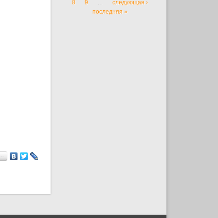
8
9
…
следующая ›
последняя »
я…