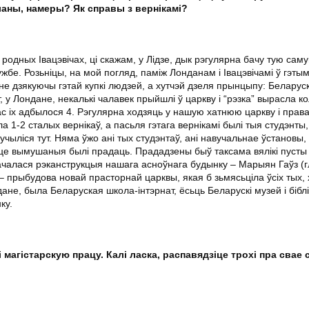
ланы, намеры? Як справы з вернікамі?
 родных Івацэвічах, ці скажам, у Лідзе, дык рэгулярна бачу тую саму
жбе. Розьніцы, на мой погляд, паміж Лонданам і Івацэвічамі ў гэты
не дзякуючы гэтай купкі людзей, а хутчэй дзеля прынцыпу: Беларус
т, у Лондане, некалькі чалавек прыйшлі ў царкву і “рэзка” вырасла к
нас іх адбылося 4. Рэгулярна ходзяць у нашую хатнюю царкву і пра
 1-2 сталых вернікаў, а пасьля гэтага вернікамі былі тыя студэнты, 
 вучыліся тут. Няма ўжо ані тых студэнтаў, ані навучальнае ўстановы,
эшце вымушаныя былі прадаць. Прададзены быў таксама вялікі пусты
ачалася рэканструкцыя нашага асноўнага будынку – Марыян Гаўз (г
– прыбудова новай прасторнай царквы, якая б зьмясьціла ўсіх тых,
дане, была Беларуская школа-інтэрнат, ёсьць Беларускі музей і біблі
ку.
 магістарскую працу. Калі ласка, распавядзіце трохі пра свае с