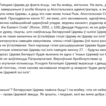
іяцкая Царква дэ факта ёсьць, так бы мовіць, містычна. На жаль, д
завяршэньня ў асобе біскупа ці Апостальскага адміністратара, а з
іскупа няма Царквы, а даць яго нам можа толькі Рым, Апостальская Ст
вой. Прыгадваючы канон 57, які кажа, што заснаваньне, аднаўлень
ключна найвышэйнай царкоўнай уладзе, вядомы кананіст, рэдактар в
 the Eastern Code” (Rome, 2002, с.106) Джордж Нэдунгат, як ня дзіў
думку, пішучы, што наяўнасьць Беларускай Царквы ў сьпісе Цэркваў
 як такая кананічна не ўсталёўвае гэтую Царкву як Царкву sui iuris
разгорнутага савецкім камунізмам, члены гэтай Царквы ўсё яшчэ рас
ічна не ўсталяваная. Калі нарэшце гэтая расьцярушаная Царква будзе
отным элемэнтам Царквы sui iuris паводле канону 27, – будучы кан
рхат, Царква Беларусі будзе вызнана як адна з “іншых Цэркваў sui iu
кія не зьяўляюцца Патрыярхатамі, Вярхоўнымі Архібіскупствамі ці
а агульная колькасьць Усходніх Каталіцкіх Цэркваў вырасьце з двац
й гіпотэзы, гэтая нанова заснаваная япархія ці экзархат будзе дал
е Царквой sui iuris”.
ньне”? Беларуская Царква павінна быць! І па-мойму, гэта ня нейка
– права Царквой звацца. Як зрэшты, і людзьмі, калі вы мяне добра 