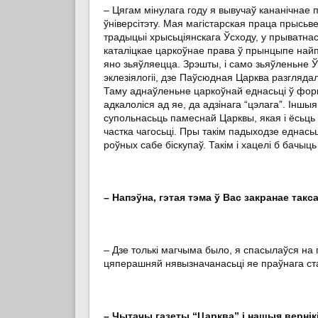
– Цягам мінулага году я вывучаў кананічнае 
ўніверсітэту. Мая магістарская праца прысьв
традыцыі хрысьціянскага Ўсходу, у прыватна
каталіцкае царкоўнае права ў прынцыпе найп
яно зьяўляецца. Зрэшты, і само зьяўленьне Ў
эклезіялогіі, дзе Паўсюдная Царква разгляд
Таму аднаўленьне царкоўнай еднасьці ў форм
адкалоліся ад яе, да адзінага “цэлага”. Інш
супольнасьць памеснай Царквы, якая і ёсьць 
частка чагосьці. Пры такім падыходзе еднась
роўных сабе біскупаў. Такім і хацелі б бачыць
– Напэўна, гэтая тэма ў Вас закранае та
– Дзе толькі магчыма было, я спасылаўся на 
цяперашняй нявызначанасьці яе праўнага ста
– Чытачы газеты “Царква” і нашыя вернікі