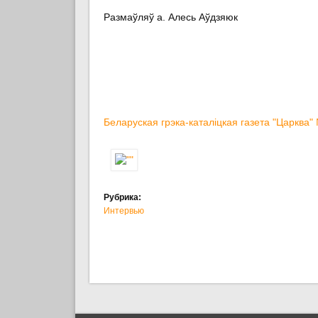
Размаўляў а. Алесь Аўдзяюк
Беларуская грэка-каталіцкая газета "Царква" 
Рубрика:
Интервью