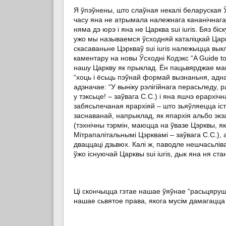
Я ўпэўнены, што слаўная некалі беларуская Ўн
часу яна не атрымала належнага кананічнага 
няма дэ юрэ і яна не Царква sui iuris. Бяз б
ужо мы называемся ўсходняй каталіцкай Царк
скасаваньне Цэркваў sui iuris належыцца вы
каментару на новы Ўсходні Кодэкс “A Guide to
нашу Царкву як прыклад. Ён пацьвярджае маю 
“хоць і ёсьць пэўнай формай вызнаньня, аднак
адзначае: “У выніку рэлігійнага перасьледу, 
у тэксьце! – заўвага С.С.) і яна яшчэ ерарх
забясьпечаная ярархіяй – што зьяўляецца іст
заснаванай, напрыклад, як япархія альбо экза
(тэхнічны тэрмін, маюцца на ўвазе Цэрквы, я
Мітрапалітальнымі Цэрквамі – заўвага С.С.), 
дваццаці дзьвюх. Калі ж, паводле нешчасьліва
ўжо існуючай Царквы sui iuris, дык яна ня стан
Ці скончыцца гэтае нашае ўяўнае “расьцяруша
нашае сьвятое права, якога мусім дамагацца 