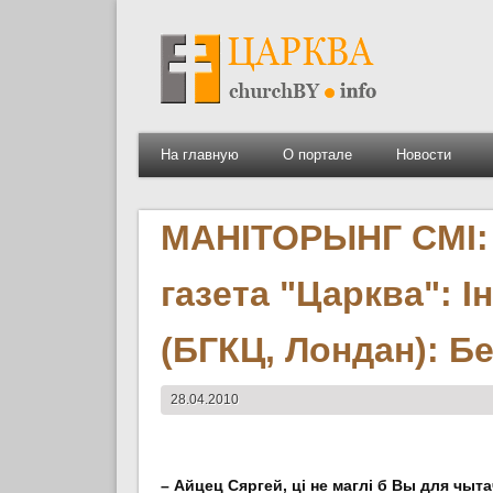
На главную
О портале
Новости
МАНІТОРЫНГ СМІ: 
газета "Царква": І
(БГКЦ, Лондан): Б
28.04.2010
– Айцец Сяргей, ці не маглі б Вы для чыт