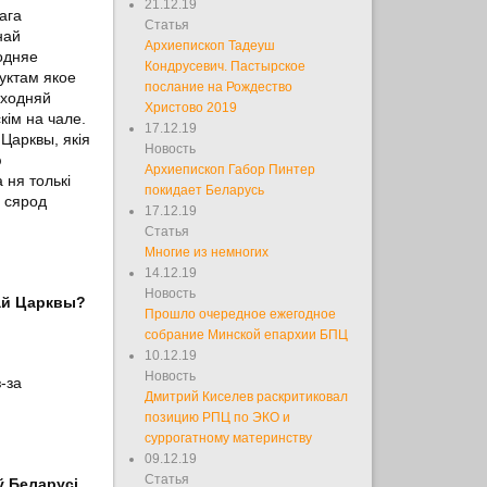
21.12.19
ага
Статья
най
Архиепископ Тадеуш
одняе
Кондрусевич. Пастырское
уктам якое
послание на Рождество
аходняй
Христово 2019
кім на чале.
17.12.19
Царквы, якія
Новость
ю
Архиепископ Габор Пинтер
 ня толькі
покидает Беларусь
ы сярод
17.12.19
Статья
Многие из немногих
14.12.19
Новость
кай Царквы?
Прошло очередное ежегодное
собрание Минской епархии БПЦ
10.12.19
Новость
-за
Дмитрий Киселев раскритиковал
позицию РПЦ по ЭКО и
суррогатному материнству
09.12.19
Статья
ў Беларусі,