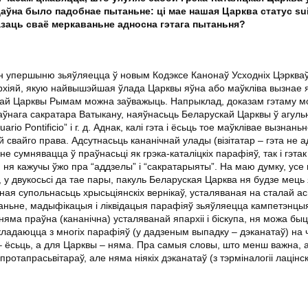
даўна было падобнае пытаньне: ці мае нашая Царква статус sui 
азаць сваё меркаваньне адносна гэтага пытаньня?
ін упершыню зьяўляецца ў новым Кодэксе Канонаў Усходніх Цэркваў
рархіяй, якую найвышэйшая ўлада Царквы яўна або маўкліва вызнае 
ай Царквы Рымам можна заўважыць. Напрыклад, доказам гэтаму м
ржаўнага сакратара Ватыкану, наяўнасьць Беларускай Царквы ў агуль
ario Pontificio” і г. д. Аднак, калі гэта і ёсьць тое маўклівае вызнань
 свайго права. Адсутнасьць кананічнай улады (візітатар – гэта не а
е сумнявацца ў праўнасьці як грэка-каталіцкіх парафіяў, так і гэта
, ня кажучы ўжо пра “аддзелы” і “сакратарыяты”. На маю думку, усе 
 у двукосьсі да тае пары, пакуль Беларуская Царква ня будзе мець
ная супольнасьць хрысьціянскіх вернікаў, усталяваная на сталай ас
аваньне, мадыфікацыя і ліквідацыя парафіяў зьяўляецца кампетэнцы
 няма праўна (кананічна) усталяванай япархіі і біскупа, ня можа быц
 складаюцца з многіх парафіяў (у дадзеным выпадку – дэканатаў) на 
– ёсьць, а для Царквы – няма. Пра самыя словы, што менш важна, 
протапрасьвітараў, але няма ніякіх дэканатаў (з тэрміналогіі лацінс