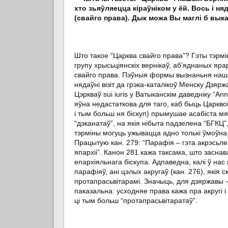
хто зьяўляецца кіраўніком у ёй. Вось і ня
(свайго права). Дык можа Вы маглі б вык
Што такое “Царква свайго права”? Гэты тэрм
групу хрысьціянскіх вернікаў, аб’яднаных я
свайго права. Пэўныя формы вызнаньня наш
нядаўні візіт да грэка-каталікоў Менску Дзя
Цэркваў sui iuris у Ватыканскім даведніку “Annu
яўна недастаткова для таго, каб быць Царквой
і тым больш ня біскуп) прымушае асабіста мян
“дэканатаў”, на якія нібыта падзелена “БГКЦ”
тэрміны могуць ужывацца адно толькі ўмоўна,
Працытую кан. 279: “Парафія – гэта акрэсьле
япархіі”. Канон 281 кажа таксама, што засн
епархіяльнага біскупа. Адпаведна, калі ў нас
парафіяў, ані цэлых акругаў (кан. 276), якія
протапрасьвітарамі. Значыць, для дзяржавы 
паказальна: усходняе права кажа пра акругі і 
ці тым больш “протапрасьвітаратаў”.