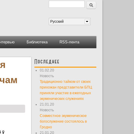
Поиск
Форма поиска
Русский
нтервью
Библиотека
RSS-лента
Последнее
ая
01.02.20
Новость
ічам
Традиционно тайком от своих
прихожан представители БПЦ
приняли участие в ежегодных
экуменических служениях
21.01.20
Новость
Совместное экуменическое
богослужение состоялось в
Гродно
 ў
21.01.20