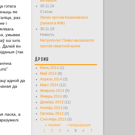
Беларуси
а гэтага
30.11.19
начыць яе
Статья
аліца, раз
Лепин против Калиновского
не і
(записи в ЖЖ)
ялікага
30.11.19
на, ужывае
Новость
 sui iuris
Митрополит Павел высказался
”. Далей ён
против смертной казни
кіданыя (так
Архив
анічна
Июль 2014
(1)
ris”
Май 2014
(9)
Апрель 2014
(3)
цаці адной да
Март 2014
(12)
учаная да
Февраль 2014
(5)
Январь 2014
(6)
Декабрь 2013
(11)
Ноябрь 2013
(4)
Октябрь 2013
(2)
я ласка, а
Сентябрь 2013
(3)
зразумелі.
« первая
‹ предыдущая
Страницы
1
2
3
4
5
6
7