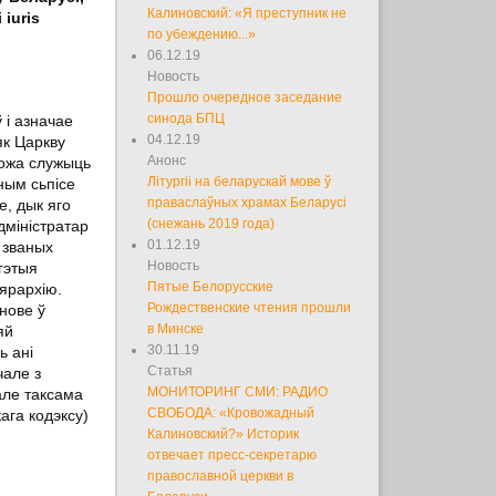
Калиновский: «Я преступник не
iuris
по убеждению...»
06.12.19
Новость
Прошло очередное заседание
синода БПЦ
 і азначае
04.12.19
як Царкву
Анонс
ожа служыць
Літургіі на беларускай мове ў
ным сьпісе
праваслаўных храмах Беларусі
не, дык яго
(снежань 2019 года)
дміністратар
01.12.19
к званых
Новость
гэтыя
Пятые Белорусские
 ярархію.
Рождественские чтения прошли
нове ў
в Минске
яй
30.11.19
ь ані
Статья
чале з
МОНИТОРИНГ СМИ: РАДИО
але таксама
СВОБОДА: «Кровожадный
кага кодэксу)
Калиновский?» Историк
отвечает пресс-секретарю
православной церкви в