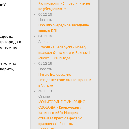
Калиновский: «Я преступник не
ия?
по убеждению...»
06.12.19
Новость
Прошло очередное заседание
синода БПЦ
адость,
04.12.19
тр города в
Анонс
о, тем не
Літургіі на беларускай мове ў
.
праваслаўных храмах Беларусі
(снежань 2019 года)
ут ко мне
01.12.19
ворить,
Новость
Пятые Белорусские
Рождественские чтения прошли
в Минске
30.11.19
Статья
МОНИТОРИНГ СМИ: РАДИО
СВОБОДА: «Кровожадный
Калиновский?» Историк
отвечает пресс-секретарю
православной церкви в