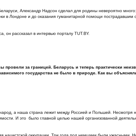
еларуси, Александр Надсон сделал для родины невероятно много:
еки в Лондоне и до оказания гуманитарной помощи пострадавшим 
са, он рассказал в интервью порталу TUT.BY.
ы провели за границей. Беларусь и теперь практически неизв
езависимого государства не было в природе. Как вы объясняли
 народ, а наша страна лежит между Россией и Польшей. Несмотря на
имости. И это было главной целью нашей организованной деятель
мя нацистской оккупации. Три года под немцами были ужасными. 