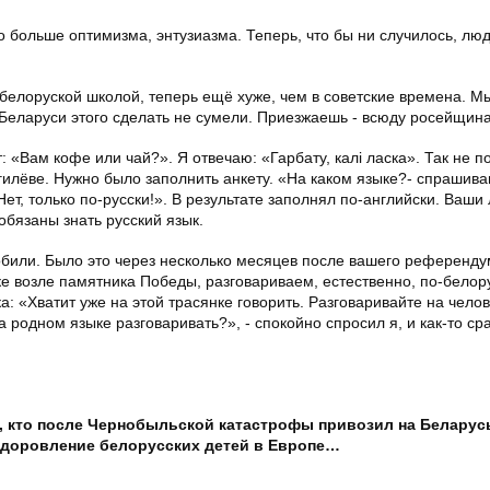
о больше оптимизма, энтузиазма. Теперь, что бы ни случилось, лю
белоруской школой, теперь ещё хуже, чем в советские времена. М
 Беларуси этого сделать не сумели. Приезжаешь - всюду росейщина
 «Вам кофе или чай?». Я отвечаю: «Гарбату, калі ласка». Так не п
гилёве. Нужно было заполнить анкету. «На каком языке?- спрашиваю
Нет, только по-русски!». В результате заполнял по-английски. Ваши
 обязаны знать русский язык.
обили. Было это через несколько месяцев после вашего референду
е возле памятника Победы, разговариваем, естественно, по-белору
 «Хватит уже на этой трасянке говорить. Разговаривайте на чело
а родном языке разговаривать?», - спокойно спросил я, и как-то ср
, кто после Чернобыльской катастрофы привозил на Беларус
здоровление белорусских детей в Европе…