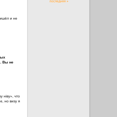
последняя »
ришёл и не
ных
. Вы не
у ніву», что
, но визу я