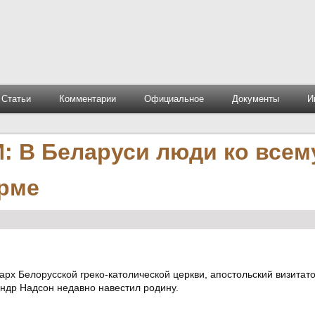
Статьи
Комментарии
Официальное
Документы
И
 В Беларуси люди ко всем
орме
рх Белорусской греко-католической церкви, апостольский визитат
андр Надсон недавно навестил родину.