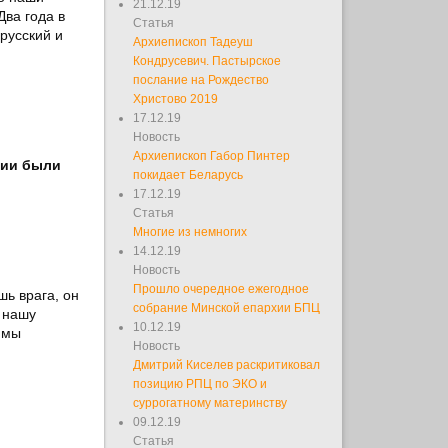
21.12.19
Два года в
Статья
русский и
Архиепископ Тадеуш
Кондрусевич. Пастырское
послание на Рождество
Христово 2019
17.12.19
Новость
Архиепископ Габор Пинтер
ании были
покидает Беларусь
17.12.19
Статья
Многие из немногих
14.12.19
Новость
Прошло очередное ежегодное
шь врага, он
собрание Минской епархии БПЦ
и нашу
10.12.19
 мы
Новость
Дмитрий Киселев раскритиковал
позицию РПЦ по ЭКО и
суррогатному материнству
09.12.19
Статья