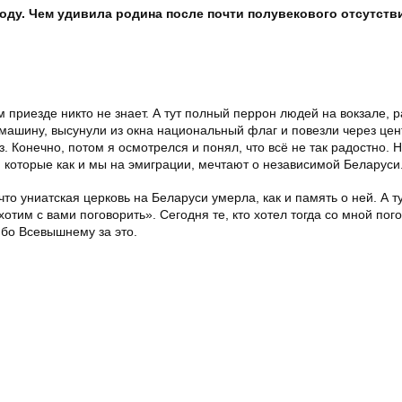
году. Чем удивила родина после почти полувекового отсутств
м приезде никто не знает. А тут полный перрон людей на вокзале, р
машину, высунули из окна национальный флаг и повезли через цен
 Конечно, потом я осмотрелся и понял, что всё не так радостно. Н
, которые как и мы на эмиграции, мечтают о независимой Беларуси
что униатская церковь на Беларуси умерла, как и память о ней. А т
тим с вами поговорить». Сегодня те, кто хотел тогда со мной пого
ибо Всевышнему за это.