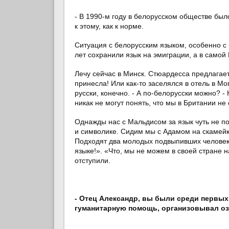
- В 1990-м году в белорусском обществе был
к этому, как к норме.
Ситуация с белорусским языком, особенно с 
лет сохранили язык на эмиграции, а в самой
Лечу сейчас в Минск. Стюардесса предлагает:
принесла! Или как-то заселялся в отель в Мо
русски, конечно. - А по-белорусски можно? - 
никак не могут понять, что мы в Британии не
Однажды нас с Мальдисом за язык чуть не п
и символике. Сидим мы с Адамом на скамейк
Подходят два молодых подвыпивших человека:
языке!». «Что, мы не можем в своей стране н
отступили.
- Отец Александр, вы были среди первых
гуманитарную помощь, организовывал о