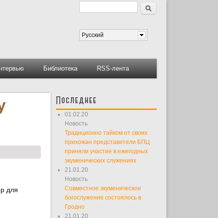
Поиск
Форма поиска
Русский
нтервью
Библиотека
RSS-лента
Последнее
у
01.02.20
Новость
Традиционно тайком от своих
прихожан представители БПЦ
приняли участие в ежегодных
экуменических служениях
21.01.20
Новость
Совместное экуменическое
ор для
богослужение состоялось в
Гродно
21.01.20