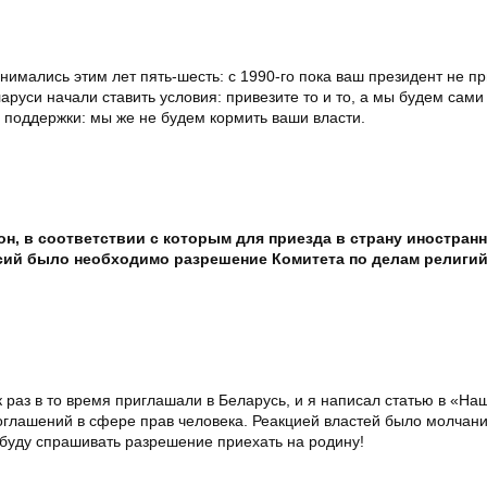
нимались этим лет пять-шесть: с 1990-го пока ваш президент не п
аруси начали ставить условия: привезите то и то, а мы будем сами
 поддержки: мы же не будем кормить ваши власти.
кон, в соответствии с которым для приезда в страну иностран
ий было необходимо разрешение Комитета по делам религий
к раз в то время приглашали в Беларусь, и я написал статью в «Наш
глашений в сфере прав человека. Реакцией властей было молчание
 буду спрашивать разрешение приехать на родину!