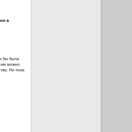
ия в
ли бы была
и им можно
тва. Но пока