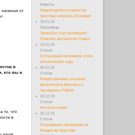
Новость
 начиная от
Неделя молитв о единстве
от
христиан началась 18 января
15.01.20
Проповедь
Зачем Бог стал человеком?
Отвечает митрополит Павел.
15.01.20
Статья
Осторожный пессимизм: итоги
католического года
естна в
06.01.20
, кто вы и
Статья
Рождественское послание
митрополита Минского и
Заславского ПАВЛА
26.12.19
Статья
Кто хотел унии?
 то, что
26.12.19
ности в
Статья
Патриаршее обращение на
Рождество Христово
Но наши