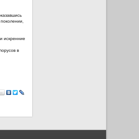
оказавшись
 поколении,
ни искренние
лорусов в
я…