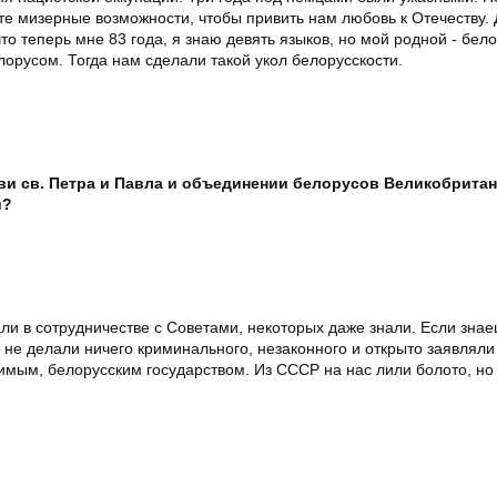
те мизерные возможности, чтобы привить нам любовь к Отечеству. 
о теперь мне 83 года, я знаю девять языков, но мой родной - бело
лорусом. Тогда нам сделали такой укол белорусскости.
кви св. Петра и Павла и объединении белорусов Великобрит
и?
ли в сотрудничестве с Советами, некоторых даже знали. Если знае
 не делали ничего криминального, незаконного и открыто заявлял
симым, белорусским государством. Из СССР на нас лили болото, но