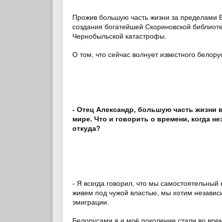
Прожив большую часть жизни за пределами Б
создания богатейшей Скориновской библиот
Чернобыльской катастрофы.
О том, что сейчас волнует известного белору
- Отец Александр, большую часть жизни в
мире. Что и говорить о времени, когда н
откуда?
- Я всегда говорил, что мы самостоятельный
живем под чужой властью, мы хотим независ
эмиграции.
Белорусами я и моё поколение стали во вре